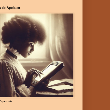
a do Apoia-se
Especiais