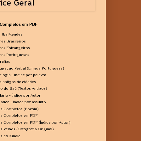
 Completos em PDF
r Iba Mendes
res Brasileiros
res Estrangeiros
res Portugueses
rafias
ugação Verbal (Língua Portuguesa)
ologia - Índice por palavra
s antigas de cidades
o do Baú (Textos Antigos)
lário - Índice por Autor
ática - Índice por assunto
os Completos (Poesia)
os Completos em PDF
os Completos em PDF (Índice por Autor)
os Velhos (Ortografia Original)
os do Kindle