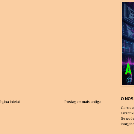
O NOS
ágina inicial
Postagem mais antiga
Caros a
lucrati
Se pude
iba@ib