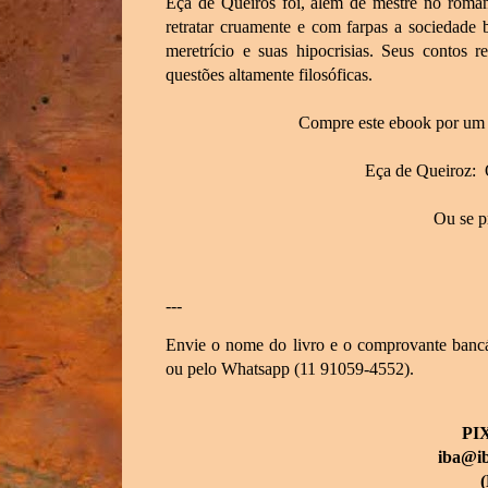
Eça de Queirós foi, além de mestre no roman
retratar cruamente e com farpas a sociedade
meretrício e suas hipocrisias. Seus contos 
questões altamente filosóficas.
Compre este ebook por um 
Eça de Queiroz:
Ou se p
---
Envie o nome do livro e o comprovante bancá
ou pelo Whatsapp (11 91059-4552).
PI
iba@i
(