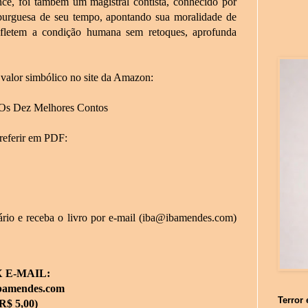
ce, foi também um magistral contista, conhecido por
 burguesa de seu tempo, apontando sua moralidade de
refletem a condição humana sem retoques, aprofunda
valor simbólico no site da Amazon:
 Os Dez Melhores Contos
referir em PDF:
rio e receba o livro por e-mail (iba@ibamendes.com)
X E-MAIL:
bamendes.com
Terror 
R$ 5,00)