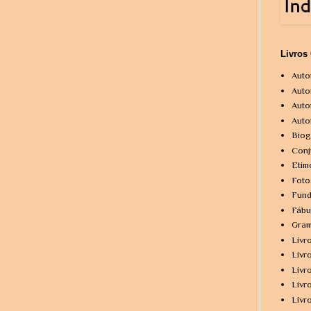
Livros
Auto
Auto
Auto
Auto
Biog
Conj
Etim
Foto
Fund
Fábu
Gram
Livr
Livr
Livr
Livr
Livr