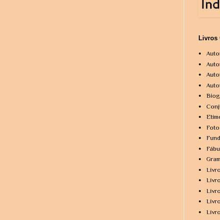
Livros
Auto
Auto
Auto
Auto
Biog
Conj
Etim
Foto
Fund
Fábu
Gram
Livr
Livr
Livr
Livr
Livr