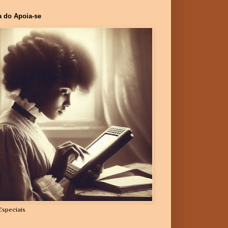
a do Apoia-se
Especiais