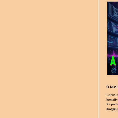
O NOS
Caros a
lucrati
Se pude
iba@ib