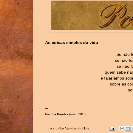
As coisas simples da vida
Se não f
se não fo
se não f
quem sabe não
e falaríamos sobr
sobre as coi
so
---
Por:
Iba Mendes
(maio, 2013)
Escrito
Iba Mendes
às
21:47