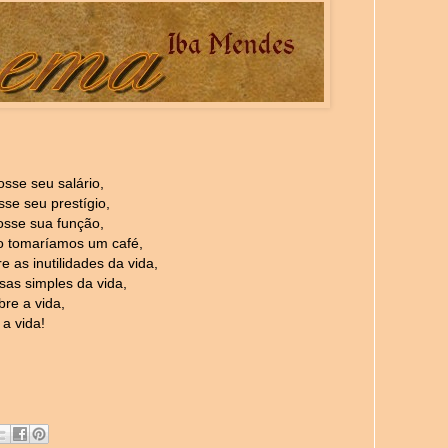
osse seu salário,
sse seu prestígio,
osse sua função,
 tomaríamos um café,
e as inutilidades da vida,
sas simples da vida,
bre a vida,
a vida!