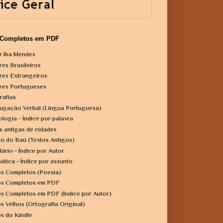
 Completos em PDF
r Iba Mendes
res Brasileiros
res Estrangeiros
res Portugueses
rafias
ugação Verbal (Língua Portuguesa)
ologia - Índice por palavra
s antigas de cidades
o do Baú (Textos Antigos)
lário - Índice por Autor
ática - Índice por assunto
os Completos (Poesia)
os Completos em PDF
os Completos em PDF (Índice por Autor)
os Velhos (Ortografia Original)
os do Kindle