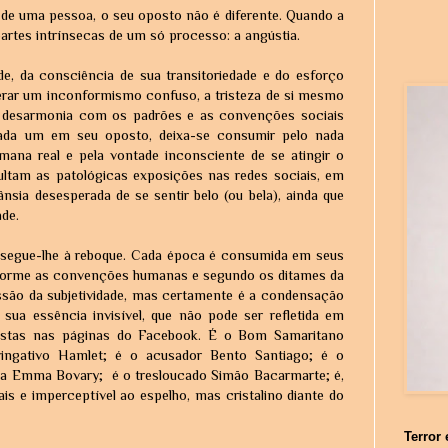
a de uma pessoa, o seu oposto não é diferente. Quando a
partes intrínsecas de um só processo: a angústia.
e, da consciência de sua transitoriedade e do esforço
z gerar um inconformismo confuso, a tristeza de si mesmo
de desarmonia com os padrões e as convenções sociais
cada um em seu oposto, deixa-se consumir pelo nada
umana real e pela vontade inconsciente de se atingir o
sultam as patológicas exposições nas redes sociais, em
sia desesperada de se sentir belo (ou bela), ainda que
de.
o segue-lhe à reboque. Cada época é consumida em seus
forme as convenções humanas e segundo os ditames da
ssão da subjetividade, mas certamente é a condensação
é sua essência invisível, que não pode ser refletida em
ostas nas páginas do Facebook. É o Bom Samaritano
ingativo Hamlet; é o acusador Bento Santiago; é o
da Emma Bovary; é o tresloucado Simão Bacarmarte; é,
s e imperceptível ao espelho, mas cristalino diante do
Terror 