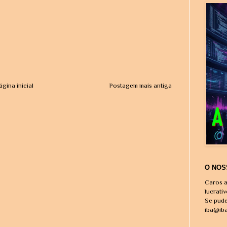
ágina inicial
Postagem mais antiga
O NOS
Caros a
lucrati
Se pude
iba@ib