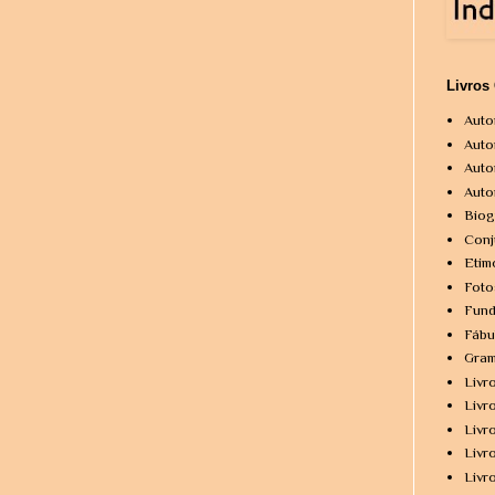
Livros
Auto
Auto
Auto
Auto
Biog
Conj
Etim
Foto
Fund
Fábu
Gram
Livr
Livr
Livr
Livr
Livr