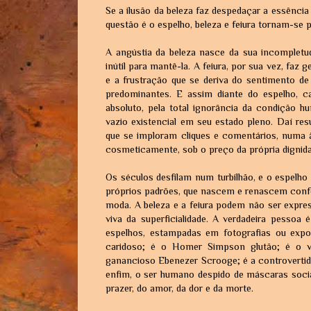
Se a ilusão da beleza faz despedaçar a essênci
questão é o espelho, beleza e feiura tornam-se 
A angústia da beleza nasce da sua incompletud
inútil para mantê-la. A feiura, por sua vez, fa
e a frustração que se deriva do sentimento 
predominantes. E assim diante do espelho, 
absoluto, pela total ignorância da condição h
vazio existencial em seu estado pleno. Daí re
que se imploram cliques e comentários, numa ân
cosmeticamente, sob o preço da própria dignida
Os séculos desfilam num turbilhão, e o espelh
próprios padrões, que nascem e renascem con
moda. A beleza e a feiura podem não ser expre
viva da superficialidade. A verdadeira pessoa 
espelhos, estampadas em fotografias ou exp
caridoso; é o Homer Simpson glutão; é o v
ganancioso Ebenezer Scrooge; é a controverti
enfim, o ser humano despido de máscaras sociai
prazer, do amor, da dor e da morte.