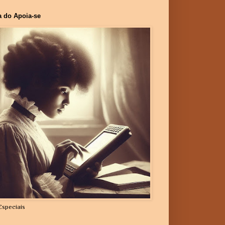
a do Apoia-se
Especiais