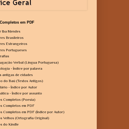
 Completos em PDF
r Iba Mendes
res Brasileiros
res Estrangeiros
res Portugueses
rafias
ugação Verbal (Língua Portuguesa)
ologia - Índice por palavra
s antigas de cidades
o do Baú (Textos Antigos)
lário - Índice por Autor
ática - Índice por assunto
os Completos (Poesia)
os Completos em PDF
os Completos em PDF (Índice por Autor)
os Velhos (Ortografia Original)
os do Kindle