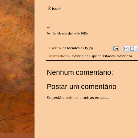
É isso!
---
Por: Iba Mendes (Julho de 2016)
Escrito
Iba Mendes
às
15:24
Marcadores:
Filosofia de Espelho
,
Pitacos Filosóficos
Nenhum comentário:
Postar um comentário
Sugestão, críticas e outras coisas...