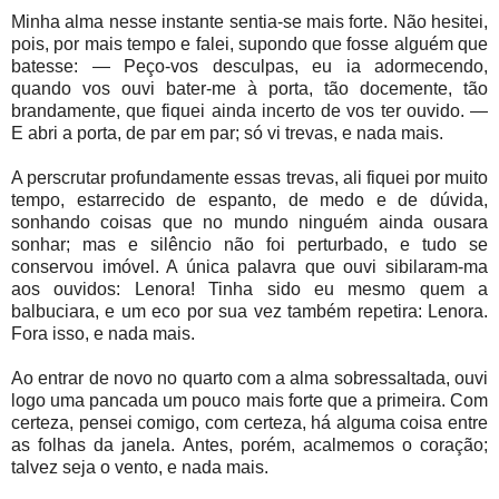
Minha alma nesse instante sentia-se mais forte. Não hesitei,
pois, por mais tempo e falei, supondo que fosse alguém que
batesse: — Peço-vos desculpas, eu ia adormecendo,
quando vos ouvi bater-me à porta, tão docemente, tão
brandamente, que fiquei ainda incerto de vos ter ouvido. —
E abri a porta, de par em par; só vi trevas, e nada mais.
A perscrutar profundamente essas trevas, ali fiquei por muito
tempo, estarrecido de espanto, de medo e de dúvida,
sonhando coisas que no mundo ninguém ainda ousara
sonhar; mas e silêncio não foi perturbado, e tudo se
conservou imóvel. A única palavra que ouvi sibilaram-ma
aos ouvidos: Lenora! Tinha sido eu mesmo quem a
balbuciara, e um eco por sua vez também repetira: Lenora.
Fora isso, e nada mais.
Ao entrar de novo no quarto com a alma sobressaltada, ouvi
logo uma pancada um pouco mais forte que a primeira. Com
certeza, pensei comigo, com certeza, há alguma coisa entre
as folhas da janela. Antes, porém, acalmemos o coração;
talvez seja o vento, e nada mais.