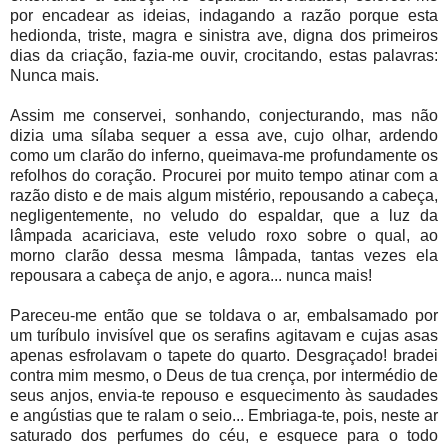
por encadear as ideias, indagando a razão porque esta
hedionda, triste, magra e sinistra ave, digna dos primeiros
dias da criação, fazia-me ouvir, crocitando, estas palavras:
Nunca mais.
Assim me conservei, sonhando, conjecturando, mas não
dizia uma sílaba sequer a essa ave, cujo olhar, ardendo
como um clarão do inferno, queimava-me profundamente os
refolhos do coração. Procurei por muito tempo atinar com a
razão disto e de mais algum mistério, repousando a cabeça,
negligentemente, no veludo do espaldar, que a luz da
lâmpada acariciava, este veludo roxo sobre o qual, ao
morno clarão dessa mesma lâmpada, tantas vezes ela
repousara a cabeça de anjo, e agora... nunca mais!
Pareceu-me então que se toldava o ar, embalsamado por
um turíbulo invisível que os serafins agitavam e cujas asas
apenas esfrolavam o tapete do quarto. Desgraçado! bradei
contra mim mesmo, o Deus de tua crença, por intermédio de
seus anjos, envia-te repouso e esquecimento às saudades
e angústias que te ralam o seio... Embriaga-te, pois, neste ar
saturado dos perfumes do céu, e esquece para o todo