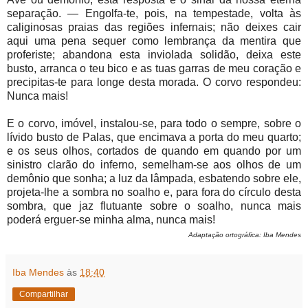
separação. — Engolfa-te, pois, na tempestade, volta às
caliginosas praias das regiões infernais; não deixes cair
aqui uma pena sequer como lembrança da mentira que
proferiste; abandona esta inviolada solidão, deixa este
busto, arranca o teu bico e as tuas garras de meu coração e
precipitas-te para longe desta morada. O corvo respondeu:
Nunca mais!
E o corvo, imóvel, instalou-se, para todo o sempre, sobre o
lívido busto de Palas, que encimava a porta do meu quarto;
e os seus olhos, cortados de quando em quando por um
sinistro clarão do inferno, semelham-se aos olhos de um
demônio que sonha; a luz da lâmpada, esbatendo sobre ele,
projeta-lhe a sombra no soalho e, para fora do círculo desta
sombra, que jaz flutuante sobre o soalho, nunca mais
poderá erguer-se minha alma, nunca mais!
Adaptação ortográfica: Iba Mendes
Iba Mendes
às
18:40
Compartilhar