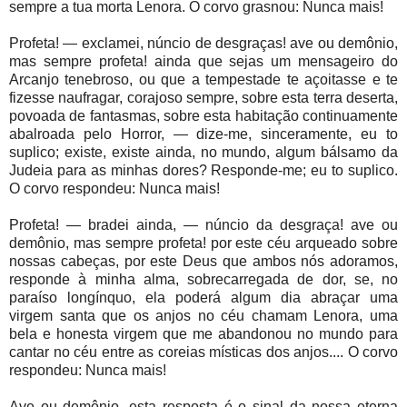
sempre a tua morta Lenora. O corvo grasnou: Nunca mais!
Profeta! — exclamei, núncio de desgraças! ave ou demônio,
mas sempre profeta! ainda que sejas um mensageiro do
Arcanjo tenebroso, ou que a tempestade te açoitasse e te
fizesse naufragar, corajoso sempre, sobre esta terra deserta,
povoada de fantasmas, sobre esta habitação continuamente
abalroada pelo Horror, — dize-me, sinceramente, eu to
suplico; existe, existe ainda, no mundo, algum bálsamo da
Judeia para as minhas dores? Responde-me; eu to suplico.
O corvo respondeu: Nunca mais!
Profeta! — bradei ainda, — núncio da desgraça! ave ou
demônio, mas sempre profeta! por este céu arqueado sobre
nossas cabeças, por este Deus que ambos nós adoramos,
responde à minha alma, sobrecarregada de dor, se, no
paraíso longínquo, ela poderá algum dia abraçar uma
virgem santa que os anjos no céu chamam Lenora, uma
bela e honesta virgem que me abandonou no mundo para
cantar no céu entre as coreias místicas dos anjos.... O corvo
respondeu: Nunca mais!
Ave ou demônio, esta resposta é o sinal da nossa eterna