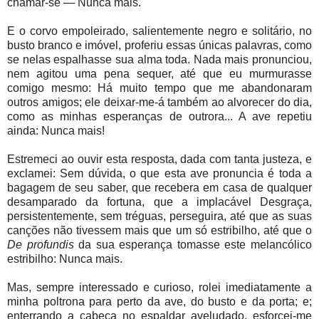
chamar-se — Nunca mais.
E o corvo empoleirado, salientemente negro e solitário, no
busto branco e imóvel, proferiu essas únicas palavras, como
se nelas espalhasse sua alma toda. Nada mais pronunciou,
nem agitou uma pena sequer, até que eu murmurasse
comigo mesmo: Há muito tempo que me abandonaram
outros amigos; ele deixar-me-á também ao alvorecer do dia,
como as minhas esperanças de outrora... A ave repetiu
ainda: Nunca mais!
Estremeci ao ouvir esta resposta, dada com tanta justeza, e
exclamei: Sem dúvida, o que esta ave pronuncia é toda a
bagagem de seu saber, que recebera em casa de qualquer
desamparado da fortuna, que a implacável Desgraça,
persistentemente, sem tréguas, perseguira, até que as suas
canções não tivessem mais que um só estribilho, até que o
De profundis
da sua esperança tomasse este melancólico
estribilho: Nunca mais.
Mas, sempre interessado e curioso, rolei imediatamente a
minha poltrona para perto da ave, do busto e da porta; e;
enterrando a cabeça no espaldar aveludado, esforcei-me