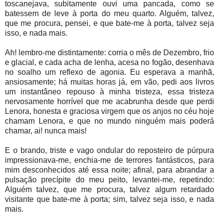
toscanejava, subitamente ouvi uma pancada, como se
batessem de leve à porta do meu quarto. Alguém, talvez,
que me procura, pensei, e que bate-me à porta, talvez seja
isso, e nada mais.
Ah! lembro-me distintamente: corria o mês de Dezembro, frio
e glacial, e cada acha de lenha, acesa no fogão, desenhava
no soalho um reflexo de agonia. Eu esperava a manhã,
ansiosamente; há muitas horas já, em vão, pedi aos livros
um instantâneo repouso à minha tristeza, essa tristeza
nervosamente horrível que me acabrunha desde que perdi
Lenora, honesta e graciosa virgem que os anjos no céu hoje
chamam Lenora, e que no mundo ninguém mais poderá
chamar, ai! nunca mais!
E o brando, triste e vago ondular do reposteiro de púrpura
impressionava-me, enchia-me de terrores fantásticos, para
mim desconhecidos até essa noite; afinal, para abrandar a
pulsação precípite do meu peito, levantei-me, repetindo:
Alguém talvez, que me procura, talvez algum retardado
visitante que bate-me à porta; sim, talvez seja isso, e nada
mais.