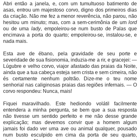
Abri então a janela, e, com um tumultuoso batimento de
asas, entrou um majestoso corvo, digno dos primeiros dias
da criação. Não me fez a menor reverência, não parou, não
hesitou um minuto; mas, com a sem-cerimônia de um
lord
ou de uma
lady
, empoleirou-se num busto de Palas que
encimava a porta do quarto; empoleirou-se, instalou-se, e
nada mais.
Esta ave de ébano, pela gravidade de seu porte e
severidade de sua fisionomia, induzia-me a rir, e gracejei: —
Lúgubre e velho corvo, viajor afastado das praias da Noite,
ainda que a tua cabeça esteja sem crista e sem cimeira, não
és certamente nenhum poltrão. Dize-me o teu nome
senhorial nas caliginosas praias das regiões infernais. — O
corvo respondeu: Nunca, mais!
Fiquei maravilhado. Este hediondo volátil facilmente
entendera a minha pergunta, se bem que a sua resposta
não tivesse um sentido perfeito e me não desse grande
explicação; mas devemos convir que a homem algum
jamais foi dado ver uma ave ou animal qualquer, pousado
num busto esculpido em cima da porta de seu quarto,