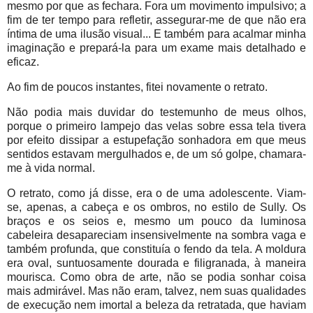
mesmo por que as fechara. Fora um movimento impulsivo; a
fim de ter tempo para refletir, assegurar-me de que não era
íntima de uma ilusão visual... E também para acalmar minha
imaginação e prepará-la para um exame mais detalhado e
eficaz.
Ao fim de poucos instantes, fitei novamente o retrato.
Não podia mais duvidar do testemunho de meus olhos,
porque o primeiro lampejo das velas sobre essa tela tivera
por efeito dissipar a estupefação sonhadora em que meus
sentidos estavam mergulhados e, de um só golpe, chamara-
me à vida normal.
O retrato, como já disse, era o de uma adolescente. Viam-
se, apenas, a cabeça e os ombros, no estilo de Sully. Os
braços e os seios e, mesmo um pouco da luminosa
cabeleira desapareciam insensivelmente na sombra vaga e
também profunda, que constituía o fendo da tela. A moldura
era oval, suntuosamente dourada e filigranada, à maneira
mourisca. Como obra de arte, não se podia sonhar coisa
mais admirável. Mas não eram, talvez, nem suas qualidades
de execução nem imortal a beleza da retratada, que haviam