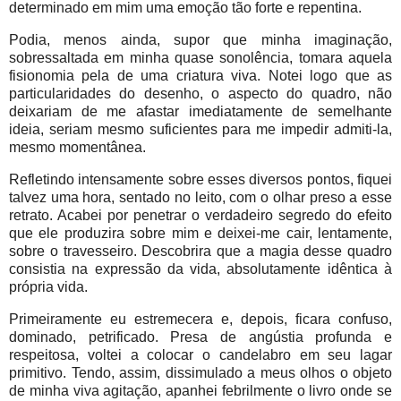
determinado em mim uma emoção tão forte e repentina.
Podia, menos ainda, supor que minha imaginação,
sobressaltada em minha quase sonolência, tomara aquela
fisionomia pela de uma criatura viva. Notei logo que as
particularidades do desenho, o aspecto do quadro, não
deixariam de me afastar imediatamente de semelhante
ideia, seriam mesmo suficientes para me impedir admiti-la,
mesmo momentânea.
Refletindo intensamente sobre esses diversos pontos, fiquei
talvez uma hora, sentado no leito, com o olhar preso a esse
retrato. Acabei por penetrar o verdadeiro segredo do efeito
que ele produzira sobre mim e deixei-me cair, lentamente,
sobre o travesseiro. Descobrira que a magia desse quadro
consistia na expressão da vida, absolutamente idêntica à
própria vida.
Primeiramente eu estremecera e, depois, ficara confuso,
dominado, petrificado. Presa de angústia profunda e
respeitosa, voltei a colocar o candelabro em seu lagar
primitivo. Tendo, assim, dissimulado a meus olhos o objeto
de minha viva agitação, apanhei febrilmente o livro onde se