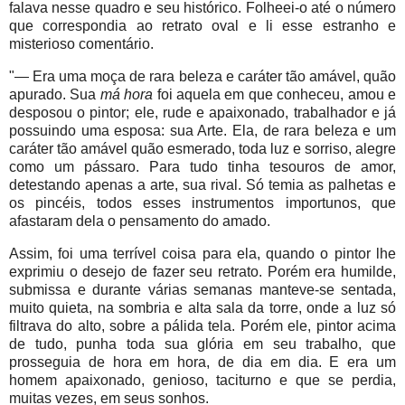
falava nesse quadro e seu histórico. Folheei-o até o número
que correspondia ao retrato oval e li esse estranho e
misterioso comentário.
"— Era uma moça de rara beleza e caráter tão amável, quão
apurado. Sua
má hora
foi aquela em que conheceu, amou e
desposou o pintor; ele, rude e apaixonado, trabalhador e já
possuindo uma esposa: sua Arte. Ela, de rara beleza e um
caráter tão amável quão esmerado, toda luz e sorriso, alegre
como um pássaro. Para tudo tinha tesouros de amor,
detestando apenas a arte, sua rival. Só temia as palhetas e
os pincéis, todos esses instrumentos importunos, que
afastaram dela o pensamento do amado.
Assim, foi uma terrível coisa para ela, quando o pintor lhe
exprimiu o desejo de fazer seu retrato. Porém era humilde,
submissa e durante várias semanas manteve-se sentada,
muito quieta, na sombria e alta sala da torre, onde a luz só
filtrava do alto, sobre a pálida tela. Porém ele, pintor acima
de tudo, punha toda sua glória em seu trabalho, que
prosseguia de hora em hora, de dia em dia. E era um
homem apaixonado, genioso, taciturno e que se perdia,
muitas vezes, em seus sonhos.