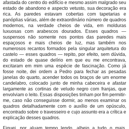
afastada do centro do edifício e mesmo assim malgrado seu
estado de abandono e aspecto vetusto, sua decoração era
rica. As paredes estavam cobertas com tapetarias e
panóplias várias, além de extraordinário número de quadros
modernos, na verdade cheios de vida, em molduras
luxuosas com arabescos dourados. Esses quadros —
suspensos não somente nos pontos das paredes mais
espaçosos e mais cheios de luz, mas também nos
numerosos recantos formados pela singular arquitetura do
castelo — esses quadros — repito, por efeito, sem dúvida,
do estado de quase delírio em que eu me encontrava,
excitaram em mim uma espécie de fascinação. Como já
fosse noite, dei ordem a Pedro para fechar as pesadas
janelas do quarto, acender todos os braços de um enorme
candelabro, colocado junto de minha cabeceira e afastar
largamente as cortinas de veludo negro com franjas, que
envolviam o leito. Essas disposições tinham por fim permitir-
me, caso não conseguisse dormir, ao menos examinar os
quadros detalhadamente com o auxílio de um opúsculo,
encontrado sobre o travesseiro e cujo assunto era a crítica e
explicação desses quadros.
Fiquei, por aluam tempo lendo, alheio a tudo o mais.