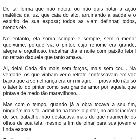
De tal forma que não notou, ou não quis notar a ação
maléfica da luz, que caía do alto, arruinando a saúde e o
espírito de sua esposa; todos as viam definhar, todos,
menos ele.
No entanto, ela sorria sempre e sempre, sem o menor
queixume, porque via o pintor, cujo renome era grande,
alegre e orgulhoso, trabalhar dia e noite com paixão febril
no retrato daquela que tanto amava.
Ai, dela! Cada dia mais sem forças, mais sem cor.... Na
verdade, os que vinham ver o retrato confessavam em voz
baixa que a semelhança era um milagre — provando não só
o talento do pintor como seu grande amor por aquela que
pintava de medo tão maravilhoso...
Mas com o tempo, quando já a obra tocava a seu fim,
ninguém mais foi admitido na torre; o pintor, no ardor incrível
de seu trabalho, não destacava mais do que nuamente os
olhos de sua tela, mesmo a fim de olhar para sua jovem e
linda esposa.