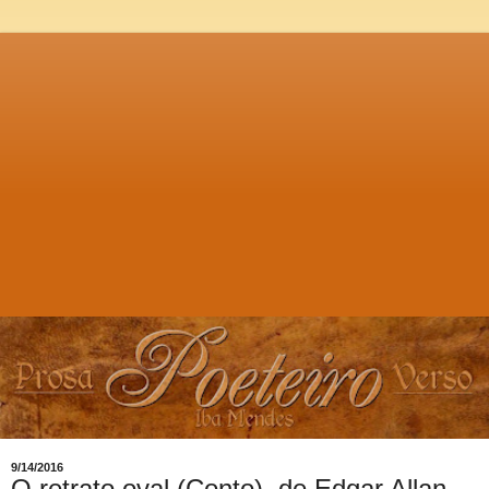
9/14/2016
O retrato oval (Conto), de Edgar Allan