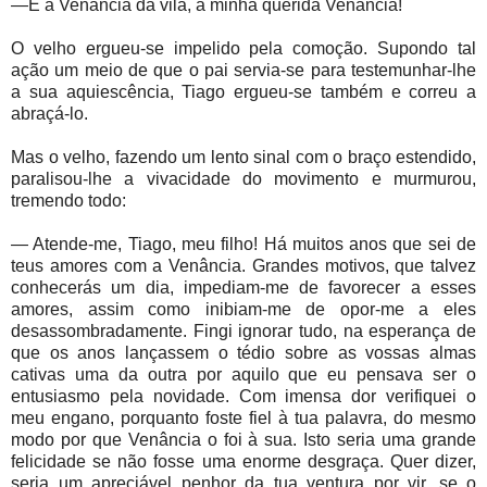
—É a Venância da vila, a minha querida Venância!
O velho ergueu-se impelido pela comoção. Supondo tal
ação um meio de que o pai servia-se para testemunhar-lhe
a sua aquiescência, Tiago ergueu-se também e correu a
abraçá-lo.
Mas o velho, fazendo um lento sinal com o braço estendido,
paralisou-lhe a vivacidade do movimento e murmurou,
tremendo todo:
— Atende-me, Tiago, meu filho! Há muitos anos que sei de
teus amores com a Venância. Grandes motivos, que talvez
conhecerás um dia, impediam-me de favorecer a esses
amores, assim como inibiam-me de opor-me a eles
desassombradamente. Fingi ignorar tudo, na esperança de
que os anos lançassem o tédio sobre as vossas almas
cativas uma da outra por aquilo que eu pensava ser o
entusiasmo pela novidade. Com imensa dor verifiquei o
meu engano, porquanto foste fiel à tua palavra, do mesmo
modo por que Venância o foi à sua. Isto seria uma grande
felicidade se não fosse uma enorme desgraça. Quer dizer,
seria um apreciável penhor da tua ventura por vir, se o