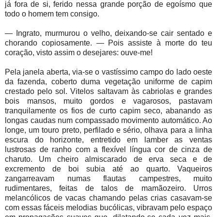
já fora de si, ferido nessa grande porção de egoísmo que
todo o homem tem consigo.
— Ingrato, murmurou o velho, deixando-se cair sentado e
chorando copiosamente. — Pois assiste à morte do teu
coração, visto assim o desejares: ouve-me!
Pela janela aberta, via-se o vastíssimo campo do lado oeste
da fazenda, coberto duma vegetação uniforme de capim
crestado pelo sol. Vitelos saltavam às cabriolas e grandes
bois mansos, muito gordos e vagarosos, pastavam
tranquilamente os fios de curto capim seco, abanando as
longas caudas num compassado movimento automático. Ao
longe, um touro preto, perfilado e sério, olhava para a linha
escura do horizonte, entretido em lamber as ventas
lustrosas de ranho com a flexível língua cor de cinza de
charuto. Um cheiro almiscarado de erva seca e de
excremento de boi subia até ao quarto. Vaqueiros
zangarreavam numas flautas campestres, muito
rudimentares, feitas de talos de mamãozeiro. Urros
melancólicos de vacas chamando pelas crias casavam-se
com essas fáceis melodias bucólicas, vibravam pelo espaço