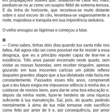
em propagações suaves que, dilatando-se cada vez mais,
perdiam-se no ar como um suspiro flébil de extrema ternura.
E da linha do horizonte, que recortava-se muito distante
sobre o azul escuro do céu, levantava-se vagarosamente a
noite, majestosa e tranquila em sua imponência sedutora.
O velho enxugou as lágrimas e começou a falar.
III
— Como sabes, tinhas dois dias quando tua santa mãe nos
faltou. Até agora não sei como possível me foi resistir a essa
desgraça, que eu a princípio reputei capaz de tirar-me a
existência. Três anos passei encerrado neste quarto, sem
visitar as nossas fazendas, sem receber ninguém, apenas
gozando em tuas inocentes carícias um pálido reflexo
daqueles grandes afagos que a tua idolatrada mãe fazia-me
constantemente. Passados esses três anos, compreendi
que o teu futuro exigia-me impusesse silêncio à minha dor, e
cuidasse de nossos bens, para dar-te uma boa educação e,
depois da minha morte, fazer-te herdeiro de uma riqueza
suficiente à tua manutenção. Saí, pois, do quarto, pedindo
mentalmente à alma de tua mãe tomasse este sacrifício
como feito por amor de ti e, por consequência, por amor