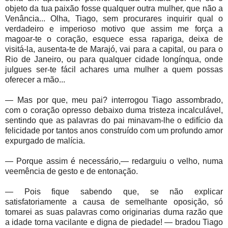
objeto da tua paixão fosse qualquer outra mulher, que não a
Venância... Olha, Tiago, sem procurares inquirir qual o
verdadeiro e imperioso motivo que assim me força a
magoar-te o coração, esquece essa rapariga, deixa de
visitá-la, ausenta-te de Marajó, vai para a capital, ou para o
Rio de Janeiro, ou para qualquer cidade longínqua, onde
julgues ser-te fácil achares uma mulher a quem possas
oferecer a mão...
— Mas por que, meu pai? interrogou Tiago assombrado,
com o coração opresso debaixo duma tristeza incalculável,
sentindo que as palavras do pai minavam-lhe o edifício da
felicidade por tantos anos construído com um profundo amor
expurgado de malícia.
— Porque assim é necessário,— redarguiu o velho, numa
veemência de gesto e de entonação.
— Pois fique sabendo que, se não explicar
satisfatoriamente a causa de semelhante oposição, só
tomarei as suas palavras como originarias duma razão que
a idade torna vacilante e digna de piedade! — bradou Tiago