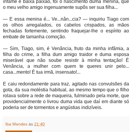
infame e baixa paixão, foi o nascimento duma menina, que
o meu velho amigo ingenuamente supôs ser sua filha...
— E essa menina é... Ve...nân...cia? — inquiriu Tiago com
os olhos arregalados, os cabelos crispados, as mãos
fechadas fortemente, sentindo fraquejar-lhe o espírito ao
embate de tamanha comoção.
— Sim, Tiago, sim, é Venância, fruto da minha infâmia, a
filha do crime, a filha dum amigo traidor e duma esposa
miserável que não soube resistir à minha tentação! É
Venância, a mulher com quem te queres unir pelo...
casa...mento! É tua irmã, insensato!...
E caiu redondamente para traz, agitado nas convulsões da
gota, da sua moléstia habitual, ao mesmo tempo que o filho
rolava sobre a rede de maqueira, fulminado pela morte, que
providencialmente o livrou duma vida que daí em diante só
poderia ser de tormentos e angústias indizíveis.
Iba Mendes
às
21:40