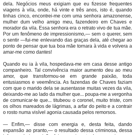
dela. Negócios meus exigiam que eu fizesse frequentes
viagens à vila, onde, há vinte e três anos, isto é, quando
tinhas cinco, encontrei-me com uma senhora amazonense,
mulher dum velho amigo meu, fazendeiro em Chaves e
morador da vila. Essa senhora era o retrato vivo de tua mãe.
Por um fenômeno de impressionismo,— sem o querer, sem
o sentir —fui-me enlevando das graças dela, até chegar ao
ponto de pensar que tua boa mãe tornara à vida e volvera a
amar-me como dantes!
Quando eu ia à vila, hospedava-me em casa desse antigo
companheiro. Tal convivência maior aumento deu ao meu
amor, que transformou-se em grande paixão, toda
entusiasmos e veemência. As fazendas de Chaves faziam
com que o marido dela se ausentasse muitas vezes da vila,
deixando-me ao lado da mulher que... poupa-me a vergonha
de comunicar-te que... titubeou o coronel, muito triste, com
os olhos mareados de lágrimas, a arfar do peito e a contrair
o rosto numa visível agonia causada pelos remorsos.
— Enfim,— disse com energia e, desta feita, dando
expansão ao pranto,— o resultado dessa criminosa, dessa