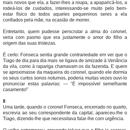
mais novos que ela, a fazer-lhes a roupa, a apaparicá-los, a
rodeá-los de cuidados, interessando-se muito pelo bem-
estar físico do todos aqueles pequeninos seres a ela
confiados pela mãe, na ocasião de morrer.
Entretanto, quem pudesse perscrutar a alma do coronel,
veria com pasmo que era justamente o amor do filho a
origem das suas tristezas.
É certo: Fonseca sentia grande contrariedade em ver que o
Tiago de dia para dia mais se ligava de amizade à Venância
da vila, como à rapariga chamavam os da fazenda. E quem
se aproximasse da maqueira do coronel, quando ele dormia
os seus curtos sonos noturnos, poderia muitas vezes ouvi-lo
pronunciar estas palavras: — "É impossível semelhante
casamento!"
II
Uma tarde, quando o coronel Fonseca, encerrado no quarto,
escrevia ao seu correspondente da capital, apareceu-lhe o
Tiago, dizendo-lhe que necessitava falar-lhe com urgência.