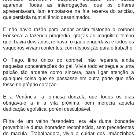
aparente. Todas as interrogações, que os olhares
apresentavam, iam embotar-se na fria reserva do ancião,
que persistia num silêncio desanimador.
E não havia razão para andar assim tristonho o coronel
Fonseca: a fazenda progredia, graças ao magnífico tempo
que, havia dois anos, reinava, o gado engordava e todos os
vaqueiros viviam contentes, com disposição para o trabalho.
O Tiago, filho único do coronel, não reparara ainda
naquelas concentrações do pai. Vivia todo entregue a uma
paixão tão ardente como sincera, para ligar atenção a
qualquer coisa que se passasse em outra parte que não
fosse no próprio coração.
E a Venância, a formosa donzela que todos os dias
obrigava-o a ir à vila próxima, bem merecia aquela
dedicação egoística, porém desculpável.
Filha de um velho fazendeiro, era ela duma bondade
proverbial e duma honradez reconhecida, sem precedentes
de macula. Trabalhadora, vivia a cuidar dos irmãozinhos