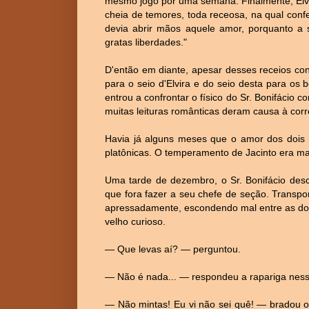
mesmo jogo por uma semana. Finalmente, Elvi
cheia de temores, toda receosa, na qual conf
devia abrir mãos aquele amor, porquanto a 
gratas liberdades."
D'então em diante, apesar desses receios con
para o seio d'Elvira e do seio desta para os
entrou a confrontar o físico do Sr. Bonifácio 
muitas leituras românticas deram causa à cor
Havia já alguns meses que o amor dos dois 
platônicas. O temperamento de Jacinto era ma
Uma tarde de dezembro, o Sr. Bonifácio desc
que fora fazer a seu chefe de seção. Transpo
apressadamente, escondendo mal entre as dob
velho curioso.
— Que levas aí? — perguntou.
— Não é nada... — respondeu a rapariga ness
— Não mintas! Eu vi não sei quê! — bradou o