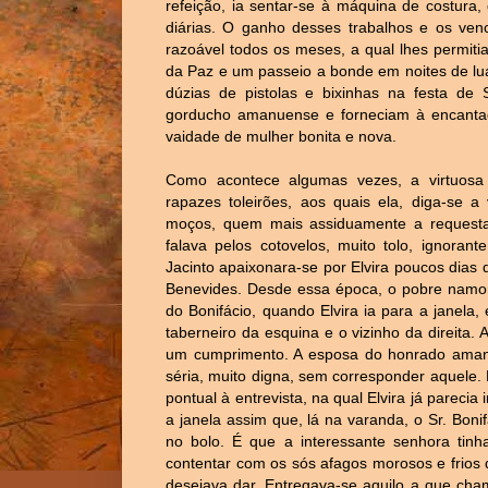
refeição, ia sentar-se à máquina de costura
diárias. O ganho desses trabalhos e os ve
razoável todos os meses, a qual lhes permit
da Paz e um passeio a bonde em noites de lua
dúzias de pistolas e bixinhas na festa de
gorducho amanuense e forneciam à encantado
vaidade de mulher bonita e nova.
Como acontece algumas vezes, a virtuosa 
rapazes toleirões, aos quais ela, diga-se a
moços, quem mais assiduamente a requesta
falava pelos cotovelos, muito tolo, ignoran
Jacinto apaixonara-se por Elvira poucos dias
Benevides. Desde essa época, o pobre namor
do Bonifácio, quando Elvira ia para a janela
taberneiro da esquina e o vizinho da direita. 
um cumprimento. A esposa do honrado amanue
séria, muito digna, sem corresponder aquele
pontual à entrevista, na qual Elvira já pareci
a janela assim que, lá na varanda, o Sr. Bon
no bolo. É que a interessante senhora tinh
contentar com os sós afagos morosos e frios
desejava dar. Entregava-se aquilo a que cha