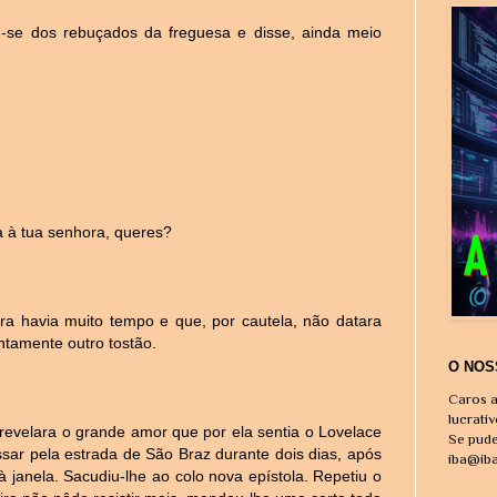
u-se dos rebuçados da freguesa e disse, ainda meio
a à tua senhora, queres?
era havia muito tempo e que, por cautela, não datara
ntamente outro tostão.
O NOS
Caros a
lucrati
 revelara o grande amor que por ela sentia o Lovelace
Se pude
sar pela estrada de São Braz durante dois dias, após
iba@ib
à janela. Sacudiu-lhe ao colo nova epístola. Repetiu o