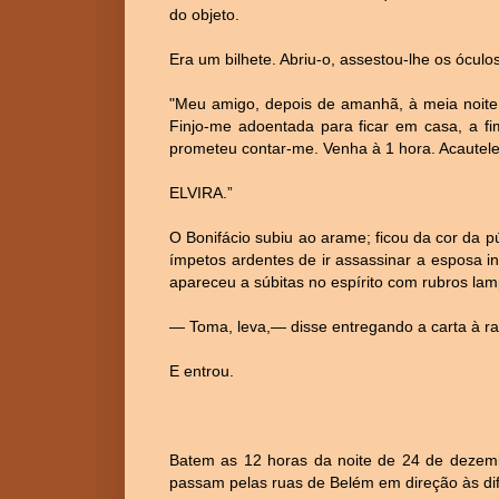
do objeto.
Era um bilhete. Abriu-o, assestou-lhe os óculos
"Meu amigo, depois de amanhã, à meia noite,
Finjo-me adoentada para ficar em casa, a f
prometeu contar-me. Venha à 1 hora. Acautel
ELVIRA.”
O Bonifácio subiu ao arame; ficou da cor da p
ímpetos ardentes de ir assassinar a esposa inf
apareceu a súbitas no espírito com rubros lam
— Toma, leva,— disse entregando a carta à ra
E entrou.
Batem as 12 horas da noite de 24 de dezem
passam pelas ruas de Belém em direção às dif