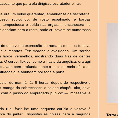
asseante que para ela dirigisse escrutador olhar.
le era um velho quarentão, amanuense de secretaria,
beso, rubicundo, de rosto espalmado e barbas
,— tempestuosa e poída nas orgias,— encanecera-lhe
s desciam para o rosto, onde cruzavam-se numerosas
ir de uma velha expressão do romantismo;— ostentava
tos e marotos. Tez morena e aveludada. Um sorriso
s lábios vermelhos, mostrando duas filas de dentes
 O corpo, flexível como a haste da angélica, era ágil
ionavam bem profundamente a mais de meia-dúzia de
tuados que abundam por toda a parte.
este: de manhã, às 8 horas, depois do respectivo e
 a manga da sobrecasaca o solene chapéu alto, dava
o com o passo do empregado público: — impassível e
a rua, fazia-lhe uma pequena carícia e voltava à
ca do jantar. Dispostas as coisas para a segunda
Terror 