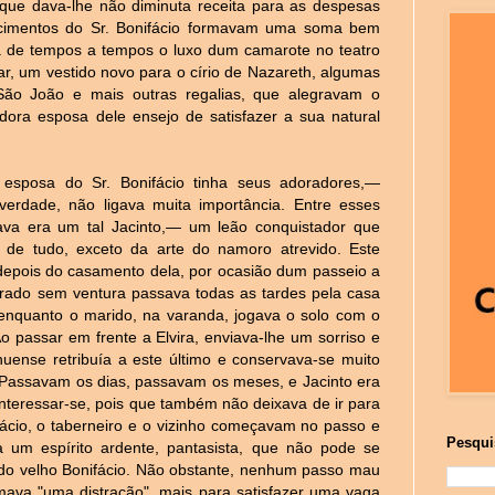
, que dava-lhe não diminuta receita para as despesas
ncimentos do Sr. Bonifácio formavam uma soma bem
ia de tempos a tempos o luxo dum camarote no teatro
r, um vestido novo para o círio de Nazareth, algumas
 São João e mais outras regalias, que alegravam o
ra esposa dele ensejo de satisfazer a sua natural
esposa do Sr. Bonifácio tinha seus adoradores,—
 verdade, não ligava muita importância. Entre esses
va era um tal Jacinto,— um leão conquistador que
te de tudo, exceto da arte do namoro atrevido. Este
 depois do casamento dela, por ocasião dum passeio a
ado sem ventura passava todas as tardes pela casa
, enquanto o marido, na varanda, jogava o solo com o
Ao passar em frente a Elvira, enviava-lhe um sorriso e
nse retribuía a este último e conservava-se muito
. Passavam os dias, passavam os meses, e Jacinto era
a interessar-se, pois que também não deixava de ir para
ifácio, o taberneiro e o vizinho começavam no passo e
Pesqui
a um espírito ardente, pantasista, que não pode se
 do velho Bonifácio. Não obstante, nenhum passo mau
mava "uma distração", mais para satisfazer uma vaga