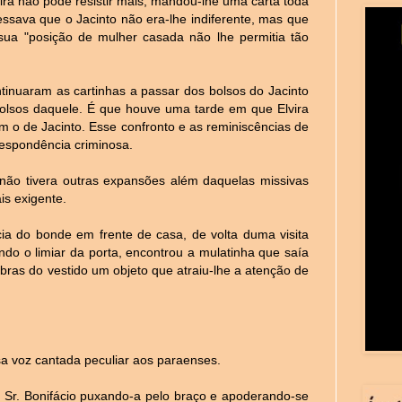
ra não pôde resistir mais, mandou-lhe uma carta toda
essava que o Jacinto não era-lhe indiferente, mas que
sua "posição de mulher casada não lhe permitia tão
tinuaram as cartinhas a passar dos bolsos do Jacinto
 bolsos daquele. É que houve uma tarde em que Elvira
com o de Jacinto. Esse confronto e as reminiscências de
respondência criminosa.
não tivera outras expansões além daquelas missivas
is exigente.
ia do bonde em frente de casa, de volta duma visita
ndo o limiar da porta, encontrou a mulatinha que saía
ras do vestido um objeto que atraiu-lhe a atenção de
a voz cantada peculiar aos paraenses.
 Sr. Bonifácio puxando-a pelo braço e apoderando-se