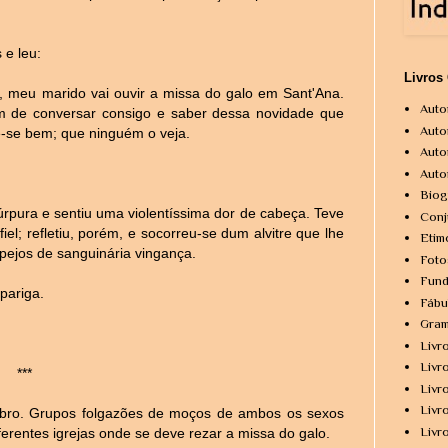
 e leu:
Livros
 meu marido vai ouvir a missa do galo em Sant'Ana.
Auto
im de conversar consigo e saber dessa novidade que
Auto
e-se bem; que ninguém o veja.
Auto
Auto
Biog
úrpura e sentiu uma violentíssima dor de cabeça. Teve
Conj
iel; refletiu, porém, e socorreu-se dum alvitre que lhe
Etim
pejos de sanguinária vingança.
Foto
Fund
pariga.
Fábu
Gram
Livr
Livr
***
Livr
Livr
bro. Grupos folgazões de moços de ambos os sexos
Livr
erentes igrejas onde se deve rezar a missa do galo.