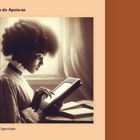
a do Apoia-se
Especiais