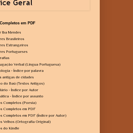
 Completos em PDF
r Iba Mendes
res Brasileiros
res Estrangeiros
res Portugueses
rafias
ugação Verbal (Língua Portuguesa)
ologia - Índice por palavra
s antigas de cidades
o do Baú (Textos Antigos)
lário - Índice por Autor
ática - Índice por assunto
os Completos (Poesia)
os Completos em PDF
os Completos em PDF (Índice por Autor)
os Velhos (Ortografia Original)
os do Kindle