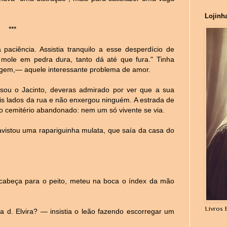
Lojinh
***
ciência. Assistia tranquilo a esse desperdício de
mole em pedra dura, tanto dá até que fura." Tinha
tagem,— aquele interessante problema de amor.
ou o Jacinto, deveras admirado por ver que a sua
ois lados da rua e não enxergou ninguém. A estrada de
o cemitério abandonado: nem um só vivente se via.
avistou uma rapariguinha mulata, que saía da casa do
 cabeça para o peito, meteu na boca o índex da mão
Livros 
a d. Elvira? — insistia o leão fazendo escorregar um