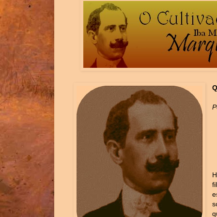
Q
P
H
f
e
s
q