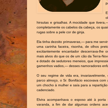
p
E
o
hirsutas e grisalhas. A mocidade que tivera
completamente os cabelos da cabeça, os quai
rugas sobre a pele cor de ginja.
Ela tinha dezoito primaveras,— para me serv
uma carinha faceira, risonha, de olhos pre
excitantemente encantador descerrava-lhe o
mais alvos do que os de um cão da Terra-Nova.
e dotado de sedutores meneios, que impress
gamenhos vadios,— desses namoradores enfa
O seu regime de vida era, invariavelmente, 
parco almoço, o Sr. Bonifácio escovava com
um chocho à mulher e saía para a repartiçã
cadenciado.
Elvira acompanhava o esposo até à porta d
varanda, a fim de dar algumas ordens acer