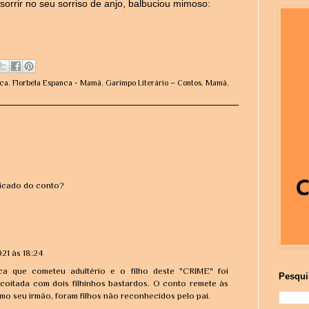
sorrir no seu sorriso de anjo, balbuciou mimoso:
nca
,
Florbela Espanca - Mamã
,
Garimpo Literário – Contos
,
Mamã
,
ficado do conto?
21 às 18:24
a que cometeu adultério e o filho deste "CRIME" foi
Pesqui
oitada com dois filhinhos bastardos. O conto remete às
mo seu irmão, foram filhos não reconhecidos pelo pai.