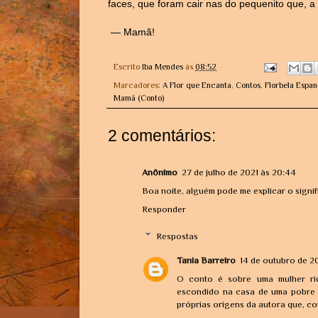
faces, que foram cair nas do pequenito que, a 
— Mamã!
Escrito
Iba Mendes
às
08:52
Marcadores:
A Flor que Encanta
,
Contos
,
Florbela Espa
Mamã (Conto)
2 comentários:
Anônimo
27 de julho de 2021 às 20:44
Boa noite, alguém pode me explicar o signi
Responder
Respostas
Tania Barreiro
14 de outubro de 20
O conto é sobre uma mulher ric
escondido na casa de uma pobre c
próprias origens da autora que, co