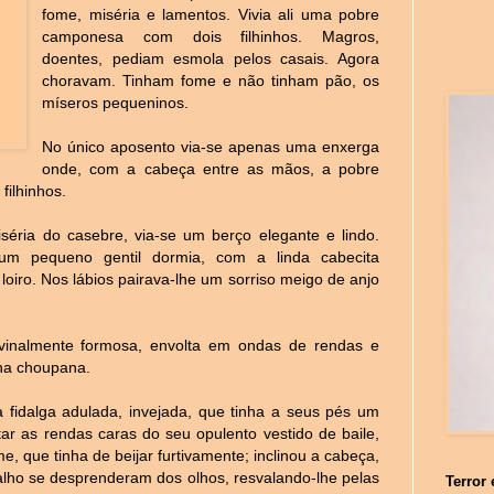
fome, miséria e lamentos. Vivia ali uma pobre
camponesa com dois filhinhos. Magros,
doentes, pediam esmola pelos casais. Agora
choravam. Tinham fome e não tinham pão, os
míseros pequeninos.
No único aposento via-se apenas uma enxerga
onde, com a cabeça entre as mãos, a pobre
filhinhos.
séria do casebre, via-se um berço elegante e lindo.
um pequeno gentil dormia, com a linda cabecita
oiro. Nos lábios pairava-lhe um sorriso meigo de anjo
vinalmente formosa, envolta em ondas de rendas e
 na choupana.
fidalga adulada, invejada, que tinha a seus pés um
 as rendas caras do seu opulento vestido de baile,
me, que tinha de beijar furtivamente; inclinou a cabeça,
alho se desprenderam dos olhos, resvalando-lhe pelas
Terror 