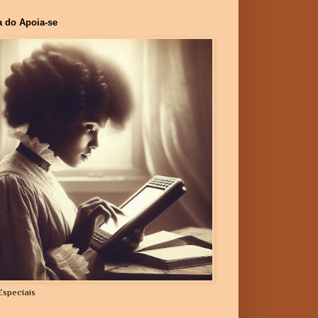
a do Apoia-se
Especiais