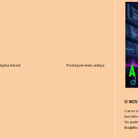
ágina inicial
Postagem mais antiga
O NOS
Caros a
lucrati
Se pude
iba@ib