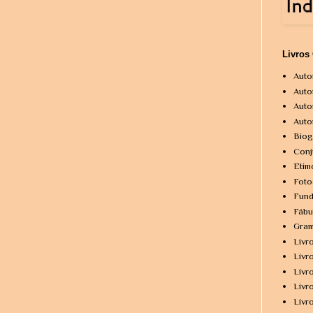
Livros
Auto
Auto
Auto
Auto
Biog
Conj
Etim
Foto
Fund
Fábu
Gram
Livr
Livr
Livr
Livr
Livr