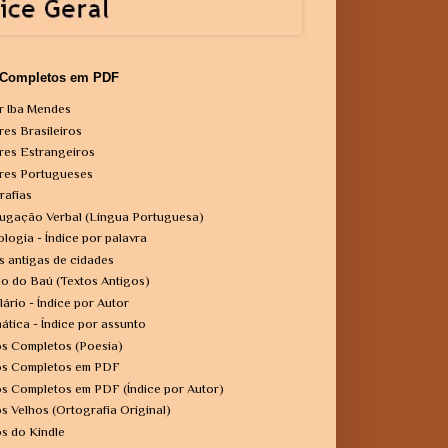
 Completos em PDF
r Iba Mendes
res Brasileiros
res Estrangeiros
res Portugueses
rafias
ugação Verbal (Língua Portuguesa)
ologia - Índice por palavra
s antigas de cidades
o do Baú (Textos Antigos)
lário - Índice por Autor
ática - Índice por assunto
os Completos (Poesia)
os Completos em PDF
os Completos em PDF (Índice por Autor)
os Velhos (Ortografia Original)
os do Kindle