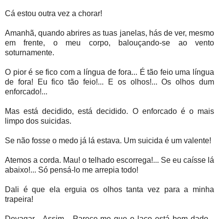
Cá estou outra vez a chorar!
Amanhã, quando abrires as tuas janelas, hás de ver, mesmo
em frente, o meu corpo, balouçando-se ao vento
soturnamente.
O pior é se fico com a língua de fora... É tão feio uma língua
de fora! Eu fico tão feio!... E os olhos!... Os olhos dum
enforcado!...
Mas está decidido, está decidido. O enforcado é o mais
limpo dos suicidas.
Se não fosse o medo já lá estava. Um suicida é um valente!
Atemos a corda. Mau! o telhado escorrega!... Se eu caísse lá
abaixo!... Só pensá-lo me arrepia todo!
Dali é que ela erguia os olhos tanta vez para a minha
trapeira!
Devagar... Assim... Parece-me que o laço está bem dado...