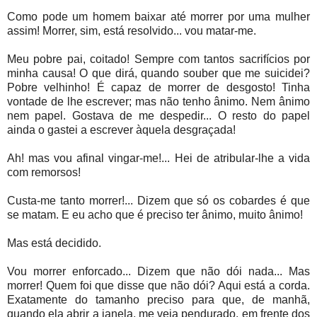
Como pode um homem baixar até morrer por uma mulher
assim! Morrer, sim, está resolvido... vou matar-me.
Meu pobre pai, coitado! Sempre com tantos sacrifícios por
minha causa! O que dirá, quando souber que me suicidei?
Pobre velhinho! É capaz de morrer de desgosto! Tinha
vontade de lhe escrever; mas não tenho ânimo. Nem ânimo
nem papel. Gostava de me despedir... O resto do papel
ainda o gastei a escrever àquela desgraçada!
Ah! mas vou afinal vingar-me!... Hei de atribular-lhe a vida
com remorsos!
Custa-me tanto morrer!... Dizem que só os cobardes é que
se matam. E eu acho que é preciso ter ânimo, muito ânimo!
Mas está decidido.
Vou morrer enforcado... Dizem que não dói nada... Mas
morrer! Quem foi que disse que não dói? Aqui está a corda.
Exatamente do tamanho preciso para que, de manhã,
quando ela abrir a janela, me veja pendurado, em frente dos