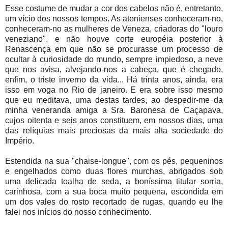
Esse costume de mudar a cor dos cabelos não é, entretanto,
um vício dos nossos tempos. As atenienses conheceram-no,
conheceram-no as mulheres de Veneza, criadoras do "louro
veneziano", e não houve corte européia posterior à
Renascença em que não se procurasse um processo de
ocultar à curiosidade do mundo, sempre impiedoso, a neve
que nos avisa, alvejando-nos a cabeça, que é chegado,
enfim, o triste inverno da vida... Há trinta anos, ainda, era
isso em voga no Rio de janeiro. E era sobre isso mesmo
que eu meditava, uma destas tardes, ao despedir-me da
minha veneranda amiga a Sra. Baronesa de Caçapava,
cujos oitenta e seis anos constituem, em nossos dias, uma
das relíquias mais preciosas da mais alta sociedade do
Império.
Estendida na sua "chaise-longue", com os pés, pequeninos
e engelhados como duas flores murchas, abrigados sob
uma delicada toalha de seda, a boníssima titular sorria,
carinhosa, com a sua boca muito pequena, escondida em
um dos vales do rosto recortado de rugas, quando eu lhe
falei nos inícios do nosso conhecimento.