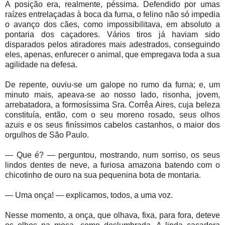
A posição era, realmente, péssima. Defendido por umas
raízes entrelaçadas à boca da furna, o felino não só impedia
o avanço dos cães, como impossibilitava, em absoluto a
pontaria dos caçadores. Vários tiros já haviam sido
disparados pelos atiradores mais adestrados, conseguindo
eles, apenas, enfurecer o animal, que empregava toda a sua
agilidade na defesa.
De repente, ouviu-se um galope no rumo da furna; e, um
minuto mais, apeava-se ao nosso lado, risonha, jovem,
arrebatadora, a formosíssima Sra. Corrêa Aires, cuja beleza
constituía, então, com o seu moreno rosado, seus olhos
azuis e os seus finíssimos cabelos castanhos, o maior dos
orgulhos de São Paulo.
— Que é? — perguntou, mostrando, num sorriso, os seus
lindos dentes de neve, a furiosa amazona batendo com o
chicotinho de ouro na sua pequenina bota de montaria.
— Uma onça! — explicamos, todos, a uma voz.
Nesse momento, a onça, que olhava, fixa, para fora, deteve