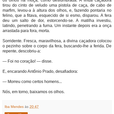
os olhos na moça, como deslumbrada. A linda caçadora
tirou do cinto de veludo uma pistola de caça, de cabo de
marfim, levou-a à altura dos olhos, e, fazendo pontaria no
felino, que a fitava, esquecido de si esmo, disparou. A fera
deu um salto de dor, estorcendo-se. A matilha investiu,
latindo, penetrando a furna. Um instante depois era a onça
arrastada para fora, morta.
Sorridente. Fresca, maravilhosa, a divina caçadora colocou
o pezinho sobre o corpo da fera, buscando-lhe a ferida. De
repente, descobriu-a:
— Foi no coração! — disse.
E, encarando Antônio Prado, desafiadora:
— Morreu como certos homens...
Nós, em torno, baixamos os olhos.
Iba Mendes
às
20:47