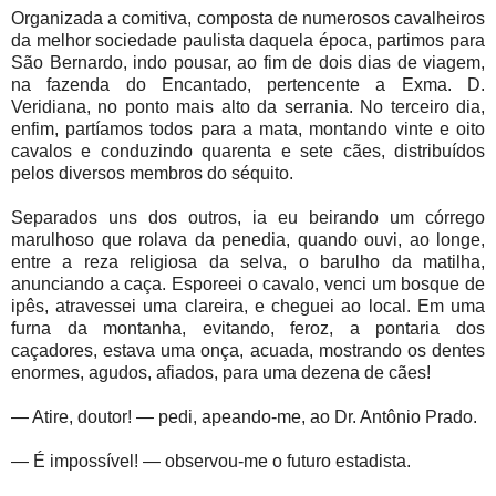
Organizada a comitiva, composta de numerosos cavalheiros
da melhor sociedade paulista daquela época, partimos para
São Bernardo, indo pousar, ao fim de dois dias de viagem,
na fazenda do Encantado, pertencente a Exma. D.
Veridiana, no ponto mais alto da serrania. No terceiro dia,
enfim, partíamos todos para a mata, montando vinte e oito
cavalos e conduzindo quarenta e sete cães, distribuídos
pelos diversos membros do séquito.
Separados uns dos outros, ia eu beirando um córrego
marulhoso que rolava da penedia, quando ouvi, ao longe,
entre a reza religiosa da selva, o barulho da matilha,
anunciando a caça. Esporeei o cavalo, venci um bosque de
ipês, atravessei uma clareira, e cheguei ao local. Em uma
furna da montanha, evitando, feroz, a pontaria dos
caçadores, estava uma onça, acuada, mostrando os dentes
enormes, agudos, afiados, para uma dezena de cães!
— Atire, doutor! — pedi, apeando-me, ao Dr. Antônio Prado.
— É impossível! — observou-me o futuro estadista.