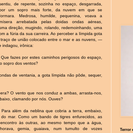
sentiu, de repente, sozinha no espaço, desgarrada,
por um sopro mais forte, da nuvem em que se
formara. Medrosa, humilde, pequenina, voava a
mísera arrebatada pelas doidas ondas aéreas,
esma direção, mugindo, rolando, redemoinhando, uma
 a fúria da sua carreira. Ao perceber a límpida gota
traço de união colocado entre o mar e as nuvens, —
 indagou, irônica:
 Que fazes por estes caminhos perigosos do espaço,
mo sopro dos ventos?
 ondas de ventania, a gota límpida não pôde, sequer,
pera? O vento que nos conduz a ambas, arrasta-nos,
embaixo, clamando por nós. Ouves?
 Para além da neblina que cobria a terra, embaixo,
 do mar. Como um bando de tigres enfurecidos, as
encontro às outras, ao mesmo tempo que a água,
chorava, gemia, guaiava, num tumulto de vozes
Terror 