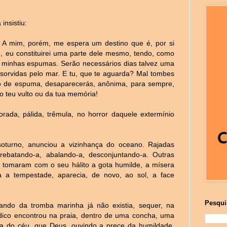
insistiu:
 A mim, porém, me espera um destino que é, por si
 eu constituirei uma parte dele mesmo, tendo, como
 minhas espumas. Serão necessários dias talvez uma
orvidas pelo mar. E tu, que te aguarda? Mal tombes
 de espuma, desaparecerás, anônima, para sempre,
o teu vulto ou da tua memória!
ada, pálida, trêmula, no horror daquele extermínio
 soturno, anunciou a vizinhança do oceano. Rajadas
rebatando-a, abalando-a, desconjuntando-a. Outras
o, tomaram com o seu hálito a gota humilde, a mísera
a a tempestade, aparecia, de novo, ao sol, a face
Pesqui
ndo da tromba marinha já não existia, sequer, na
ico encontrou na praia, dentro de uma concha, uma
água do céu, que Deus, ouvindo a prece da humildade,