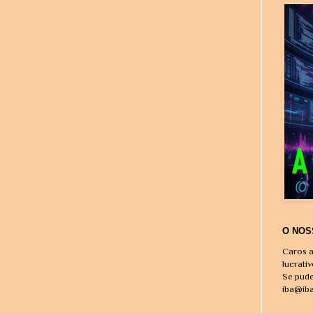
O NOS
Caros a
lucrati
Se pude
iba@ib