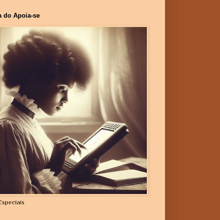
a do Apoia-se
Especiais