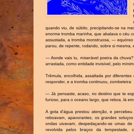
quando viu, de súbito, precipitando-se na m
enorme tromba marinha, que abalava o céu com
assustada, a tromba monstruosa, — equóreo 
parou, de repente, rodando, sobre si mesma, e
— Aonde vais tu, miserável poeira da chuva?
arrastada, como entidade invisível, pelo míni
Trêmula, encolhida, assaltada por diferentes
responder, e a tromba continuou, zombeteira:
— Já pensaste, acaso, no destino que te es
furioso, para o oceano largo, que reboa, lá 
A gota d'água prestou atenção, e percebeu.
reboavam, apavorantes, os grandes soluços
ondas uivavam, despedaçando-se umas de 
revolvida pelos braços da tempestade, 