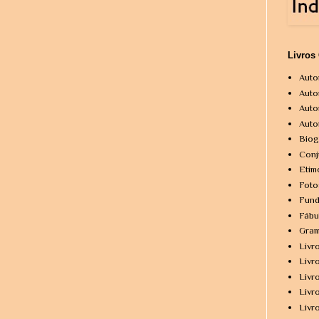
Livros
Auto
Auto
Auto
Auto
Biog
Conj
Etim
Foto
Fund
Fábu
Gram
Livr
Livr
Livr
Livr
Livr