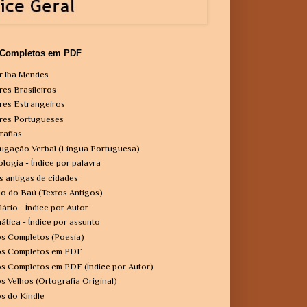
 Completos em PDF
r Iba Mendes
res Brasileiros
res Estrangeiros
res Portugueses
rafias
ugação Verbal (Língua Portuguesa)
ologia - Índice por palavra
s antigas de cidades
o do Baú (Textos Antigos)
lário - Índice por Autor
ática - Índice por assunto
os Completos (Poesia)
os Completos em PDF
os Completos em PDF (Índice por Autor)
os Velhos (Ortografia Original)
os do Kindle