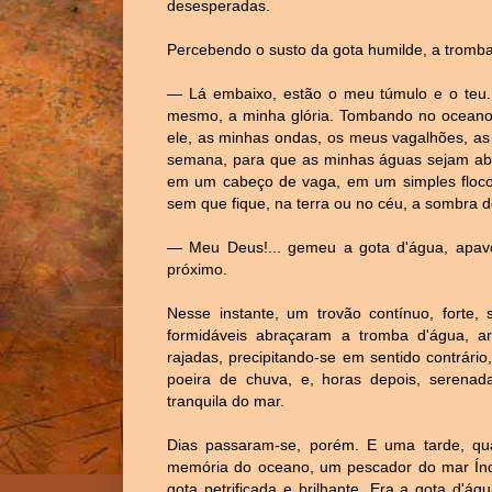
desesperadas.
Percebendo o susto da gota humilde, a tromba 
— Lá embaixo, estão o meu túmulo e o teu.
mesmo, a minha glória. Tombando no oceano,
ele, as minhas ondas, os meus vagalhões, as
semana, para que as minhas águas sejam abs
em um cabeço de vaga, em um simples floco
sem que fique, na terra ou no céu, a sombra d
— Meu Deus!... gemeu a gota d'água, apavor
próximo.
Nesse instante, um trovão contínuo, forte,
formidáveis abraçaram a tromba d'água, ar
rajadas, precipitando-se em sentido contrári
poeira de chuva, e, horas depois, serenad
tranquila do mar.
Dias passaram-se, porém. E uma tarde, qua
memória do oceano, um pescador do mar Índ
gota petrificada e brilhante. Era a gota d'