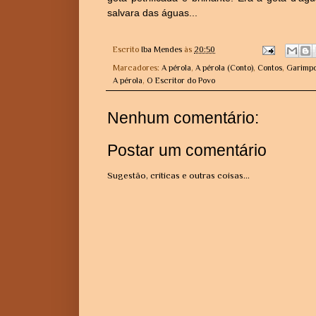
salvara das águas...
Escrito
Iba Mendes
às
20:50
Marcadores:
A pérola
,
A pérola (Conto)
,
Contos
,
Garimpo
A pérola
,
O Escritor do Povo
Nenhum comentário:
Postar um comentário
Sugestão, críticas e outras coisas...