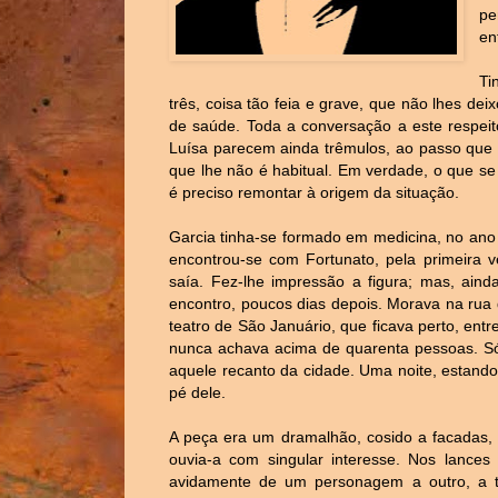
pe
en
Ti
três, coisa tão feia e grave, que não lhes dei
de saúde. Toda a conversação a este respeit
Luísa parecem ainda trêmulos, ao passo que 
que lhe não é habitual. Em verdade, o que se 
é preciso remontar à origem da situação.
Garcia tinha-se formado em medicina, no ano 
encontrou-se com Fortunato, pela primeira v
saía. Fez-lhe impressão a figura; mas, aind
encontro, poucos dias depois. Morava na rua 
teatro de São Januário, que ficava perto, ent
nunca achava acima de quarenta pessoas. Só
aquele recanto da cidade. Uma noite, estando
pé dele.
A peça era um dramalhão, cosido a facadas,
ouvia-a com singular interesse. Nos lances
avidamente de um personagem a outro, a t