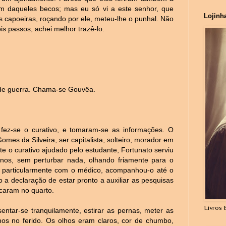
m daqueles becos; mas eu só vi a este senhor, que
Lojinh
capoeiras, roçando por ele, meteu-lhe o punhal. Não
is passos, achei melhor trazê-lo.
e guerra. Chama-se Gouvêa.
fez-se o curativo, e tomaram-se as informações. O
es da Silveira, ser capitalista, solteiro, morador em
te o curativo ajudado pelo estudante, Fortunato serviu
anos, sem perturbar nada, olhando friamente para o
e particularmente com o médico, acompanhou-o até o
 a declaração de estar pronto a auxiliar as pesquisas
icaram no quarto.
Livros 
sentar-se tranquilamente, estirar as pernas, meter as
lhos no ferido. Os olhos eram claros, cor de chumbo,