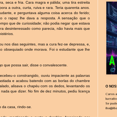
, seca e fria. Cara magra e pálida; uma tira estreita
ra a outra, curta, ruiva e rara. Teria quarenta anos.
dante, e perguntava alguma coisa acerca do ferido;
to o rapaz lhe dava a resposta. A sensação que o
empo que de curiosidade; não podia negar que estava
 era desinteressado como parecia, não havia mais que
stérios.
ou nos dias seguintes, mas a cura fez-se depressa, e,
ao obsequiado onde morava. Foi o estudante que lhe
o que possa sair, disse o convalescente.
recebeu-o constrangido, ouviu impaciente as palavras
astiada e acabou batendo com as borlas do chambre
calado, alisava o chapéu com os dedos, levantando os
O NOS
ada que dizer. No fim de dez minutos, pediu licença
Caros a
lucrati
Se pude
 da casa, rindo-se.
iba@ib