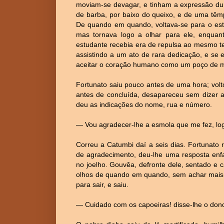
moviam-se devagar, e tinham a expressão dura
de barba, por baixo do queixo, e de uma têmpo
De quando em quando, voltava-se para o estu
mas tornava logo a olhar para ele, enquan
estudante recebia era de repulsa ao mesmo t
assistindo a um ato de rara dedicação, e se
aceitar o coração humano como um poço de mi
Fortunato saiu pouco antes de uma hora; volt
antes de concluída, desapareceu sem dizer 
deu as indicações do nome, rua e número.
— Vou agradecer-lhe a esmola que me fez, log
Correu a Catumbi daí a seis dias. Fortunato 
de agradecimento, deu-lhe uma resposta enf
no joelho. Gouvêa, defronte dele, sentado e 
olhos de quando em quando, sem achar mais n
para sair, e saiu.
— Cuidado com os capoeiras! disse-lhe o dono