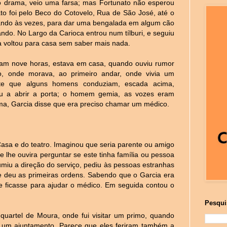
do drama, veio uma farsa; mas Fortunato não esperou
nato foi pelo Beco do Cotovelo, Rua de São José, até o
arando às vezes, para dar uma bengalada em algum cão
ando. No Largo da Carioca entrou num tílburi, e seguiu
ia voltou para casa sem saber mais nada.
am nove horas, estava em casa, quando ouviu rumor
, onde morava, ao primeiro andar, onde vivia um
te que alguns homens conduziam, escada acima,
iu a abrir a porta; o homem gemia, as vozes eram
ama, Garcia disse que era preciso chamar um médico.
asa e do teatro. Imaginou que seria parente ou amigo
e lhe ouvira perguntar se este tinha família ou pessoa
umiu a direção do serviço, pediu às pessoas estranhas
e deu as primeiras ordens. Sabendo que o Garcia era
ue ficasse para ajudar o médico. Em seguida contou o
Pesqui
uartel de Moura, onde fui visitar um primo, quando
s um ajuntamento. Parece que eles feriram também a