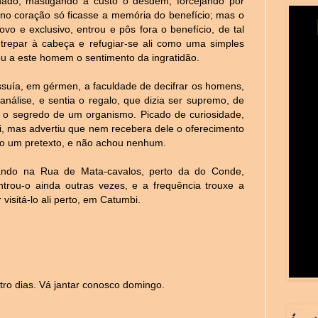
lhado, mastigando a custo o desdém, forcejando por
e no coração só ficasse a memória do benefício; mas o
vo e exclusivo, entrou e pôs fora o benefício, de tal
repar à cabeça e refugiar-se ali como uma simples
uou a este homem o sentimento da ingratidão.
suía, em gérmen, a faculdade de decifrar os homens,
nálise, e sentia o regalo, que dizia ser supremo, de
 o segredo de um organismo. Picado de curiosidade,
, mas advertiu que nem recebera dele o oferecimento
so um pretexto, e não achou nenhum.
ando na Rua de Mata-cavalos, perto da do Conde,
rou-o ainda outras vezes, e a frequência trouxe a
 visitá-lo ali perto, em Catumbi.
ro dias. Vá jantar conosco domingo.