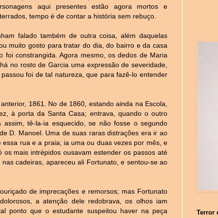
rsonagens aqui presentes estão agora mortos e
terrados, tempo é de contar a história sem rebuço.
nham falado também de outra coisa, além daquelas
xou muito gosto para tratar do dia, do bairro e da casa
o foi constrangida. Agora mesmo, os dedos de Maria
há no rosto de Garcia uma expressão de severidade,
passou foi de tal natureza, que para fazê-lo entender
anterior, 1861. No de 1860, estando ainda na Escola,
ez, à porta da Santa Casa; entrava, quando o outro
a assim, tê-la-ia esquecido, se não fosse o segundo
de D. Manoel. Uma de suas raras distrações era ir ao
re essa rua e a praia; ia uma ou duas vezes por mês, e
 os mais intrépidos ousavam estender os passos até
 nas cadeiras, apareceu ali Fortunato, e sentou-se ao
 ouriçado de imprecações e remorsos; mas Fortunato
 dolorosos, a atenção dele redobrava, os olhos iam
al ponto que o estudante suspeitou haver na peça
Terror 