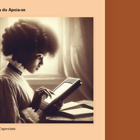
a do Apoia-se
Especiais