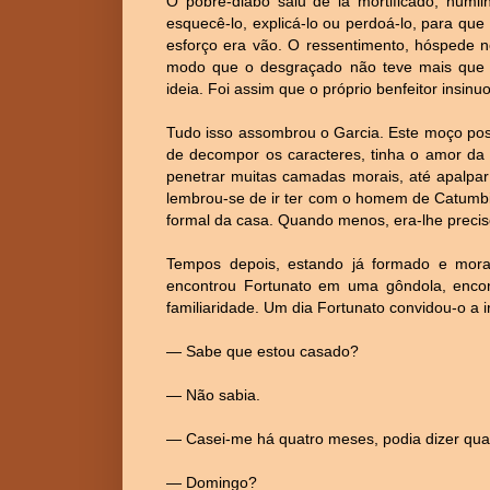
O pobre-diabo saiu de lá mortificado, humi
esquecê-lo, explicá-lo ou perdoá-lo, para qu
esforço era vão. O ressentimento, hóspede no
modo que o desgraçado não teve mais que t
ideia. Foi assim que o próprio benfeitor insin
Tudo isso assombrou o Garcia. Este moço pos
de decompor os caracteres, tinha o amor da a
penetrar muitas camadas morais, até apalpar
lembrou-se de ir ter com o homem de Catumbi
formal da casa. Quando menos, era-lhe preci
Tempos depois, estando já formado e mor
encontrou Fortunato em uma gôndola, encont
familiaridade. Um dia Fortunato convidou-o a ir
— Sabe que estou casado?
— Não sabia.
— Casei-me há quatro meses, podia dizer quat
— Domingo?