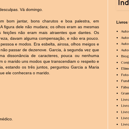
 desculpas. Vá domingo.
 um bom jantar, bons charutos e boa palestra, em
Livros
 A figura dele não mudara; os olhos eram as mesmas
Auto
as feições não eram mais atraentes que dantes. Os
Auto
ureza, davam alguma compensação, e não era pouco.
Auto
 pessoa e modos. Era esbelta, airosa, olhos meigos e
ia não passar de dezenove. Garcia, à segunda vez que
Auto
guma dissonância de caracteres, pouca ou nenhuma
Biog
com o marido uns modos que transcendiam o respeito e
Conj
, estando os três juntos, perguntou Garcia a Maria
Etim
 que ele conhecera o marido.
Foto
Fund
Fábu
Gram
Livr
Livr
Livr
Livr
 médico.
Livr