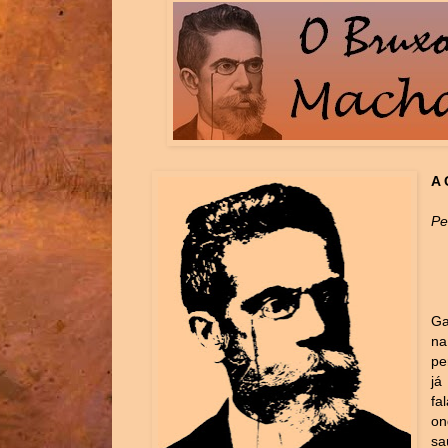
A 
Pe
Ga
na
pe
já
fa
on
sa