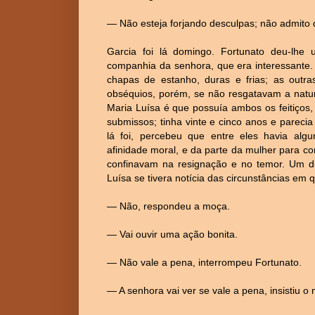
— Não esteja forjando desculpas; não admito
Garcia foi lá domingo. Fortunato deu-lhe
companhia da senhora, que era interessante.
chapas de estanho, duras e frias; as outr
obséquios, porém, se não resgatavam a nat
Maria Luísa é que possuía ambos os feitiços,
submissos; tinha vinte e cinco anos e parec
lá foi, percebeu que entre eles havia al
afinidade moral, e da parte da mulher para 
confinavam na resignação e no temor. Um dia
Luísa se tivera notícia das circunstâncias em
— Não, respondeu a moça.
— Vai ouvir uma ação bonita.
— Não vale a pena, interrompeu Fortunato.
— A senhora vai ver se vale a pena, insistiu o