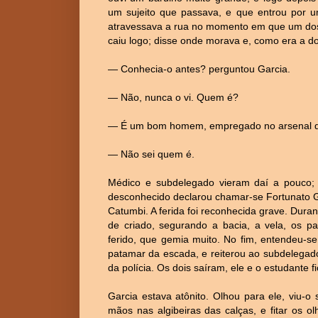
um sujeito que passava, e que entrou por u
atravessava a rua no momento em que um dos 
caiu logo; disse onde morava e, como era a do
— Conhecia-o antes? perguntou Garcia.
— Não, nunca o vi. Quem é?
— É um bom homem, empregado no arsenal d
— Não sei quem é.
Médico e subdelegado vieram daí a pouco; 
desconhecido declarou chamar-se Fortunato Gom
Catumbi. A ferida foi reconhecida grave. Duran
de criado, segurando a bacia, a vela, os p
ferido, que gemia muito. No fim, entendeu-s
patamar da escada, e reiterou ao subdelegado
da polícia. Os dois saíram, ele e o estudante f
Garcia estava atônito. Olhou para ele, viu-o 
mãos nas algibeiras das calças, e fitar os o