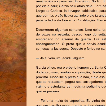
reminiscências pessoais do vizinho. No fim 
por ela e saiu; Garcia saiu atrás dele. Fortu
Largo da Carioca. Ia devagar, cabisbaixo, p
que dormia; o cão ficava ganindo e ele ia and
para os lados da Praça da Constituição. Garc
Decorreram algumas semanas. Uma noite, er
de vozes na escada; desceu logo do sótão
empregado do arsenal de guerra. Era es
ensanguentado. O preto que o servia acud
confusas, a luz pouca. Deposto o ferido na c
— Já aí vem um, acudiu alguém.
Garcia olhou: era o próprio homem da Santa C
do ferido; mas, rejeitou a suposição, desde qu
próxima. Disse-lhe o preto que não, e ele ass
que se retirassem, pagou aos carregadores, 
vizinho e estudante de medicina pediu-lhe q
que se passara.
— Foi uma malta de capoeiras. Eu vinha do q
ouvi um barulho muito grande, e logo depoi