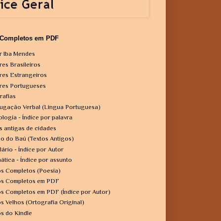
 Completos em PDF
r Iba Mendes
res Brasileiros
res Estrangeiros
res Portugueses
rafias
ugação Verbal (Língua Portuguesa)
ologia - Índice por palavra
s antigas de cidades
o do Baú (Textos Antigos)
lário - Índice por Autor
ática - Índice por assunto
os Completos (Poesia)
os Completos em PDF
os Completos em PDF (Índice por Autor)
os Velhos (Ortografia Original)
os do Kindle