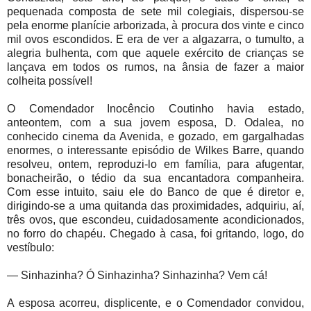
pequenada composta de sete mil colegiais, dispersou-se
pela enorme planície arborizada, à procura dos vinte e cinco
mil ovos escondidos. E era de ver a algazarra, o tumulto, a
alegria bulhenta, com que aquele exército de crianças se
lançava em todos os rumos, na ânsia de fazer a maior
colheita possível!
O Comendador Inocêncio Coutinho havia estado,
anteontem, com a sua jovem esposa, D. Odalea, no
conhecido cinema da Avenida, e gozado, em gargalhadas
enormes, o interessante episódio de Wilkes Barre, quando
resolveu, ontem, reproduzi-lo em família, para afugentar,
bonacheirão, o tédio da sua encantadora companheira.
Com esse intuito, saiu ele do Banco de que é diretor e,
dirigindo-se a uma quitanda das proximidades, adquiriu, aí,
três ovos, que escondeu, cuidadosamente acondicionados,
no forro do chapéu. Chegado à casa, foi gritando, logo, do
vestíbulo:
— Sinhazinha? Ó Sinhazinha? Sinhazinha? Vem cá!
A esposa acorreu, displicente, e o Comendador convidou,