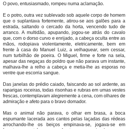
O povo, entusiasmado, rompeu numa aclamação.
E o potro, outra vez sublevado sob aquele corpo de homem
que o suplantava fortemente, atirou-se aos galões para a
estrada, saltando o cercado da horta, vencendo tudo de
arranco. A multidão, apupando, jogou-se atrás do cavalo
que, com o dorso curvo e enrijado, a cabeça oculta entre as
mãos, rodopiava violentamente, eletricamente, bem em
frente à casa do Manuel Luiz, a
velhaquear
, sem cessar,
num turbilhão de poeira. O Miguel, firme e forte na sela,
apesar das negaças do poldro que não parava um instante,
malhava-lhe a relho a cabeça e metia-lhe as esporas no
ventre que escorria sangue.
Das janelas do prédio caiado, faiscando ao sol ardente, as
raparigas roceiras, todas risonhas e rubras em umas vestes
frescas, contemplavam alegremente a cena, com olhares de
admiração e afeto para o bravo domador.
Mas o animal não parava, o olhar em brasa, a boca
espumante lacerada aos cantos pelas laçadas das rédeas
arrochando-lhe os beiços empinava-se, jogava-se em