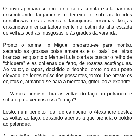
O povo apinhara-se em torno, sob a ampla e alta parreira
ensombrando largamente o terreiro, e sob as frondes
ramalhosas dos cafeeiros e laranjeiras próximas. Moças
enxameavam encantadoramente no patim da alta escada
de velhas pedras musgosas, e às grades da varanda.
Pronto o animal, o Miguel preparou-se para montar,
sacando as grossas botas amarelas e o “pala” de listras
brancas, enquanto o Manuel Luís corria a buscar o relho de
“chiquerá” e as chilenas de ferro, de rosetas acutângulas.
Ao voltar, o rapaz, decidido e risonho, ereto no seu porte
elevado, de fortes músculos possantes, tomou-lhe presto os
objetos e, armando-se para a montaria, gritou ao Alexandre:
—
Vamos, homem! Tira as voltas do laço ao potranco, e
solta-o para vermos essa “dança”!...
Lesto, num perfeito lidar de campeiro, o Alexandre desfez
as voltas ao laço, deixando apenas a que prendia o poldro
ao palanque.