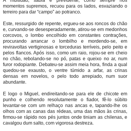
A multidão, sábia e previdente, como sempre nos
momentos supremos, recuou para os lados, esvaziando o
terreiro para dar “campo” ao potranco.
Este, ressurgido de repente, ergueu-se aos roncos do chão
e, curvando-se desesperadamente, atirou-se em medonhos
corcovos, o lombo encolhido em constantes contrações,
procurando arrancar o lombilho e mordendo-se, em
reviravoltas vertiginosas e torceduras terríveis, pelo peito e
pelos flancos. Após isso, como um raio, rojou-se em cheio
no chão, rebolando-se no pó, patas e queixo no ar, num
furor rodopiante. Debateu-se assim meia hora, finda a qual
quedou-se exausto, o ventre túmido a arfar, as crinas
densas em novelos, o pelo todo arrepiado, num suor
abundante.
E logo o Miguel, endireitando-se para ele de chicote em
punho e colhendo resolutamente o fiador, fê-lo súbito
levantar-se com um relhaço nas ancas e, tapando-lhe os
olhos com as canas das rédeas, uma das mãos às crinas,
firmou-se rápido nos pés juntos onde tiniam as chilenas, e
cavalgou dum salto, com vigorosa destreza.