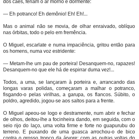
dos cães, feriam o ar morno e dormente:
—
Eh potranco! Eh
demônio
! Eh!
Eh!...
Mas o animal não se movia, de olhar enraivado, oblíquo
nas órbitas, todo o pelo em fremência.
O Miguel, escarlate e numa impaciência, gritou então para
os homens, numa voz estridente:
—
Metam-lhe um pau de porteira! Desanquem-no, rapazes!
Desanquem-no que ele há de espirrar duma vez!...
Todos, a uma, se lançaram à porteira e, arrancando das
longas varas polidas, começaram a malhar o potranco,
fisgando-o pelas virilhas, a garupa, os flancos. Súbito, o
poldro, agredido, jogou-se aos saltos
para a frente.
O Miguel apeou-se logo e destramente, num abrir e fechar
de olhos, deitou-lhe a focinheira dando, em seguida, com o
seio rijo do laço, uma volta firme e forte no guapurubu do
terreno. E puxando de uma guasca arrochou-o de bico
contra o grosso tronco da árvore: com as outras voltas do