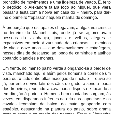
prontidão de movimentos e uma ligeireza de veado. E, feito
o negócio, o Alexandre falara logo ao Miguel, que viera
passar a festa com a noiva em casa do Pinheiro, para dar-
lhe o primeiro “repasso” naquela manhã de domingo.
À proporção que os rapazes chegavam, a algazarra crescia
no terreiro do Manoel Luís, onde já se aglomeravam
pessoas da vizinhança, jovens e velhos, alegres e
expansivos em meio à zurzinada das crianças — meninos
de oito a doze anos — que desenvoltamente estrafegam,
nesses dias de descanso, ao longo de caminhos e atalhos
cortando planícies e montes.
Em frente, no imenso pasto verde alongando-se a perder de
vista, manchado aqui e além pelos homens a correr de um
para outro lado entre altas macegas de rinchão — ouvia-se
já, por entre o vivo latir dos cães de gado, a sonora toada
dos tropeiros, reunindo a cavalhada dispersa e tocando-a
em direção à porteira. Homens bem montados surgiam, às
vezes, em disparadas infrenes na orla das capoeiras: e os
cavalos irrompiam de baixo, do mato, galopando com
estrépito, destacando na planura do pasto, sobre grama