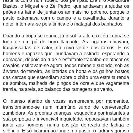
rasteira como num rodeio dos pampas. Eram o Alexandre
Bastos, o Miguel e o Zé Pedro, que andavam a ajudar os
peões na faina de juntar os animais no potreiro, porque o
pasto extremava com o campo e a cavalhada, durante a
noite, internara-se pela tiririca e o matagal dos banhados.
Quando a tropa se reuniu, já o sol ia alto e o céu cobria-se
todo de um pó de ouro flamante. As cigarras chiavam,
traspassadas de calor, no crivo verde dos ramos. E os
homens e rapazes que inundavam a estrada, esperando a
domação, depois do rude e esfalfante trabalho de atacar os
cavalos, estiravam-se agora, todos rubros e suando, sob as
árvores do terreiro, as latadas da horta e os galhos bastos
das cercas que estendiam sobre o chão uma estreita renda
de sombra, malhada de pingos de ocre e que vagamente
tremia, na areia, ao balanço das ramagens ao vento.
O intenso alarido de vozes esmorecera por momentos,
transformando-se num murmúrio surdo de conversação
zumbidora. As próprias crianças, esquecida por instantes a
sua perpétua e invencível inquietude, repousavam também
junto aos homens, numa posição derreada de fadiga e
silêncio. E só ficaram ao longe, no pasto, o ladrar vigoroso