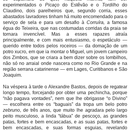
experimentados o
Picaço
do Estêvão e o
Tordilho
do
Claudino, dois parelheiros que, segundo corria, esses
abastados lavradores tinham há muito encomendado para o
serviço de sela e para um desafio à
Corruíra,
a famosa
égua do Teixeira, que nas costumadas corridas da praia se
tornara invencível. Mas a esses rapazes atraía
principalmente, e com mais entusiasmo, o espetáculo —
querido entre todos pelos roceiros — da domação de um
potro xucro, em que ia montar o Miguel, um jovem campeiro
dos Zimbos, que se criara a bem dizer sobre os lombilhos,
não só no arraial onde nascera como no Rio Grande e na
região serrana catarinense — em Lages, Curitibanos e São
Joaquim.
Na véspera à tarde o Alexandre Bastos, depois de regatear
longo tempo, forcejando por obter uma pechincha, porque
“não pagava vontades”, nem que lhe obrigasse “o Divino”
— escolhera entre os “baguais” da tropa um belo potro
zebruno
, de três anos, que muito lhe agradara pelo largo
peito musculoso, a linda “tábua” de pescoço, as grandes
patas, fortes e bem encascadas, e as suas patas, fortes e
bem encascadas, e suas formas esguias, revelando