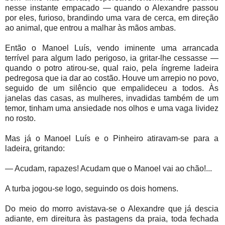
nesse instante empacado — quando o Alexandre passou
por eles, furioso, brandindo uma vara de cerca, em direção
ao animal, que entrou a malhar às mãos ambas.
Então o Manoel Luís, vendo iminente uma arrancada
terrível para algum lado perigoso, ia gritar-lhe cessasse —
quando o potro atirou-se, qual raio, pela íngreme ladeira
pedregosa que ia dar ao costão. Houve um arrepio no povo,
seguido de um silêncio que empalideceu a todos. Às
janelas das casas, as mulheres, invadidas também de um
temor, tinham uma ansiedade nos olhos e uma vaga lividez
no rosto.
Mas já o Manoel Luís e o Pinheiro atiravam-se para a
ladeira, gritando:
—
Acudam, rapazes! Acudam que o Manoel vai ao chão!...
A turba jogou-se logo, seguindo os dois homens.
Do meio do morro avistava-se o Alexandre que já descia
adiante, em direitura às pastagens da praia, toda fechada