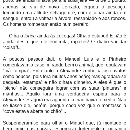
povo, se encaminhava para a laranjeira
—
onde o poldro,
apenas se viu de novo cercado, ergueu o pescoço,
tomando uma atitude selvagem e, com o olhar ainda em
sangue, entrou a voltear a árvore, ressabiado e aos roncos.
Os homens romperam então num berreiro:
—
Olha o
lonca
ainda às cócegas! Olha o estupor! E não é
ainda desta que ele endireita, rapazes! O diabo vai dar
“coisa”!...
A poucos passos dali, o Manoel Luís e o Pinheiro
comentavam o caso, mirando bem o animal, que reputavam
“má compra”. Entretanto o Alexandre conhecia os cavalos
como poucos, pois fora muitos anos peão; mas agradara-se
daquela “estampa” e não olhara dinheiro. A eles é que o
“bicho” não conseguira lograr com as suas “pinturas” e
manhas... Aquilo fora uma verdadeira espiga para o
Alexandre. E agora era aguentá-la, não havia remédio. Não
se fiasse ele, porém, porque cada vez que o montasse a
“cova estava aberta no chão”...
Suspenderam-se para olhar o Miguel que, já montado e
bem firme nas curvas, esporeava fortemente o potranco