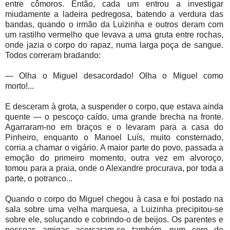
entre cômoros. Então, cada um entrou a investigar
miudamente a ladeira pedregosa, batendo a verdura das
bandas, quando o irmão da Luizinha e outros deram com
um rastilho vermelho que levava a uma gruta entre rochas,
onde jazia o corpo do rapaz, numa larga poça de sangue.
Todos correram bradando:
—
Olha o Miguel desacordado! Olha o Miguel como
morto!...
E desceram à grota, a suspender o corpo, que estava ainda
quente — o pescoço caído, uma grande brecha na fronte.
Agarraram-no em braços e o levaram para a casa do
Pinheiro, enquanto o Manoel Luís, muito consternado,
corria a chamar o vigário. A maior parte do povo, passada a
emoção do primeiro momento, outra vez em alvoroço,
tomou para a praia, onde o Alexandre procurava, por toda a
parte, o potranco...
Quando o corpo do Miguel chegou à casa e foi postado na
sala sobre uma velha marquesa, a Luizinha precipitou-se
sobre ele, soluçando e cobrindo-o de beijos. Os parentes e
pessoas amigas acercaram-se também, num coro de