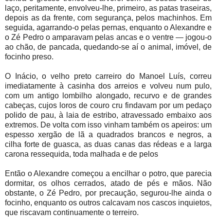
laço, peritamente, envolveu-lhe, primeiro, as patas traseiras,
depois as da frente, com segurança, pelos machinhos. Em
seguida, agarrando-o pelas pernas, enquanto o Alexandre e
o Zé Pedro o amparavam pelas ancas e o ventre — jogou-o
ao chão, de pancada, quedando-se aí o animal, imóvel, de
focinho preso.
O Inácio, o velho preto carreiro do Manoel Luís, correu
imediatamente à casinha dos arreios e volveu num pulo,
com um antigo lombilho alongado, recurvo e de grandes
cabeças, cujos loros de couro cru findavam por um pedaço
polido de pau, à laia de estribo, atravessado embaixo aos
extremos. De volta com isso vinham também os apeiros: um
espesso xergão de lã a quadrados brancos e negros, a
cilha forte de guasca, as duas canas das rédeas e a larga
carona ressequida, toda malhada e de pelos
Então o Alexandre começou a encilhar o potro, que parecia
dormitar, os olhos cerrados, atado de pés e mãos. Não
obstante, o Zé Pedro, por precaução, segurou-lhe ainda o
focinho, enquanto os outros calcavam nos cascos inquietos,
que riscavam continuamente o terreiro.