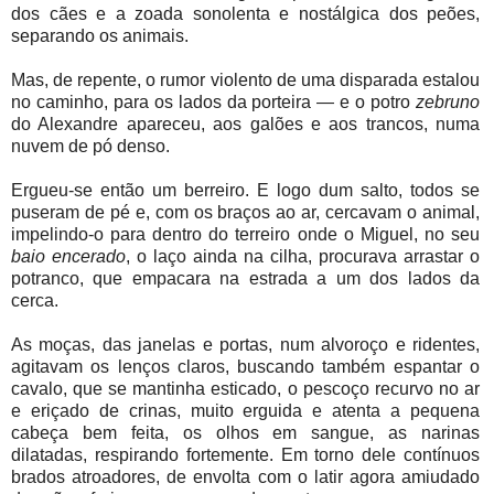
dos cães e a zoada sonolenta e nostálgica dos peões,
separando os animais.
Mas, de repente, o rumor violento de uma disparada estalou
no caminho, para os lados da porteira — e o potro
zebruno
do Alexandre apareceu, aos galões e aos trancos, numa
nuvem de pó denso.
Ergueu-se então um berreiro. E logo dum salto, todos se
puseram de pé e, com os braços ao ar, cercavam o animal,
impelindo-o para dentro do terreiro onde o Miguel, no seu
baio encerado
, o laço ainda na cilha, procurava arrastar o
potranco, que empacara na estrada a um dos lados da
cerca.
As moças, das janelas e portas, num alvoroço e ridentes,
agitavam os lenços claros, buscando também espantar o
cavalo, que se mantinha esticado, o pescoço recurvo no ar
e eriçado de crinas, muito erguida e atenta a pequena
cabeça bem feita, os olhos em sangue, as narinas
dilatadas, respirando fortemente. Em torno dele contínuos
brados atroadores, de envolta com o latir agora amiudado