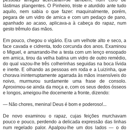
lástimas plangentes. O Pinheiro, triste e aturdido ante tudo
aquilo, nem sabia o que fazer: maquinalmente, porém,
pegara de um vidro de arnica e com um pedaço de pano,
apanhado ao acaso, aplicava-a à cabeça do rapaz, num
gesto trêmulo das mãos.
Em pouco, chegou o vigário. Era um velhote alto e seco, a
face cavada e cidrenta, todo corcunda dos anos. Examinou
o Miguel, e amarrando-lhe a testa com um lenço ensopado
em arnica, tirou da velha batina um vidro de outro remédio,
do qual vazou-lhe três colherinhas seguidas na boca lívida
e inerte. E olhando as pessoas em roda e a Luizinha, que
chorava ininterruptamente agarrada às mãos insensíveis do
noivo, murmurou surdamente uma frase de consolo.
Aproximou-se ainda da moça e, com os seus dedos ósseos
e longos, ameigou-lhe docemente a fronte, dizendo:
—
Não chores, menina! Deus é bom e poderoso!...
De novo examinou o rapaz, cujas feições murchavam
pouco e pouco, perdendo a delicada expressão das linhas
num regelado palor. Apalpou-lhe um dos lados — o do