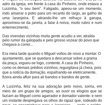
adro da igreja, em frente à casa do Pinheiro, onde estava a
Luizinha, “o seu bem”. Fatigado, apeou-se um momento,
indo amarrar o potro para um recanto do largo, ao galho de
uma laranjeira. E atirando-lhe um relhaço à garupa,
aproximou-se da janela, a falar à noiva, muito rubro e num
enternecimento.
Das vivendas vizinhas muita gente acudiu a ver, atraída
pelo rumor da galopada e pelo grosso vozear do povo que
chegava a correr...
Era meia tarde quando o Miguel voltou de novo a montar. O
ajuntamento, que se quedara a descansar sobre a grama
da praça, ergueu-se logo, contente. A casa do Pinheiro,
como os demais prédios vizinhos, regurgitava já cheia, pois
que a notícia da domação, espalhando-se eletricamente,
fizera ainda afluir para ali bandos e bandos de gente.
A Luizinha, feliz na sua adoração pelo noivo, sorria, em
meio de um grupo de amigos, ao ouvir os elogios que se
faziam ao Miguel como agarrador e domador valente: e nem
um instante despregava os olhos do rapaz que, rodeado do