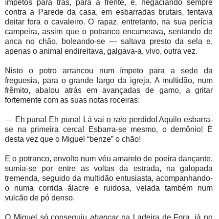
ímpetos para trás, para a frente, e, negaciando sempre
contra a Parede da casa, em esbarradas brutais, tentava
deitar fora o cavaleiro. O rapaz, entretanto, na sua perícia
campeira, assim que o potranco encumeava, sentando de
anca no chão, boleando-se — saltava presto da sela e,
apenas o animal endireitava, galgava-a, vivo, outra vez.
Nisto o potro arrancou num ímpeto para a sede da
freguesia, para o grande largo da igreja. A multidão, num
frêmito, abalou atrás em avançadas de gamo, a gritar
fortemente com as suas notas roceiras:
— Eh puna! Eh puna!
Lá vai o
raio
perdido! Aquilo esbarra-
se na primeira cerca! Esbarra-se mesmo, o demônio! É
desta vez que o Miguel “benze” o chão!
E o potranco, envolto num véu amarelo de poeira dançante,
sumia-se por entre as voltas da estrada, na galopada
tremenda, seguido da multidão entusiasta, acompanhando-
o numa corrida álacre e ruidosa, velada também num
vulcão de pó denso.
O Miguel só conseguiu
abancar
na Ladeira de Fora, já no