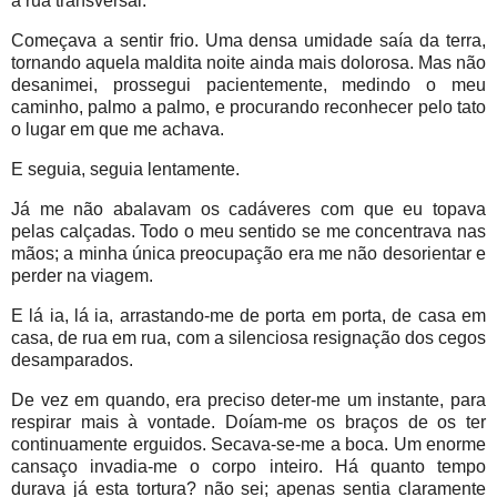
a rua transversal.
Começava a sentir frio. Uma densa umidade saía da terra,
tornando aquela maldita noite ainda mais dolorosa. Mas não
desanimei, prossegui pacientemente, medindo o meu
caminho, palmo a palmo, e procurando reconhecer pelo tato
o lugar em que me achava.
E seguia, seguia lentamente.
Já me não abalavam os cadáveres com que eu topava
pelas calçadas. Todo o meu sentido se me concentrava nas
mãos; a minha única preocupação era me não desorientar e
perder na viagem.
E lá ia, lá ia, arrastando-me de porta em porta, de casa em
casa, de rua em rua, com a silenciosa resignação dos cegos
desamparados.
De vez em quando, era preciso deter-me um instante, para
respirar mais à vontade. Doíam-me os braços de os ter
continuamente erguidos. Secava-se-me a boca. Um enorme
cansaço invadia-me o corpo inteiro. Há quanto tempo
durava já esta tortura? não sei; apenas sentia claramente