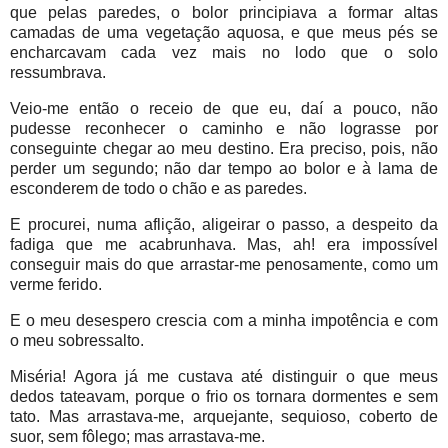
que pelas paredes, o bolor principiava a formar altas
camadas de uma vegetação aquosa, e que meus pés se
encharcavam cada vez mais no lodo que o solo
ressumbrava.
Veio-me então o receio de que eu, daí a pouco, não
pudesse reconhecer o caminho e não lograsse por
conseguinte chegar ao meu destino. Era preciso, pois, não
perder um segundo; não dar tempo ao bolor e à lama de
esconderem de todo o chão e as paredes.
E procurei, numa aflição, aligeirar o passo, a despeito da
fadiga que me acabrunhava. Mas, ah! era impossível
conseguir mais do que arrastar-me penosamente, como um
verme ferido.
E o meu desespero crescia com a minha impotência e com
o meu sobressalto.
Miséria! Agora já me custava até distinguir o que meus
dedos tateavam, porque o frio os tornara dormentes e sem
tato. Mas arrastava-me, arquejante, sequioso, coberto de
suor, sem fôlego; mas arrastava-me.