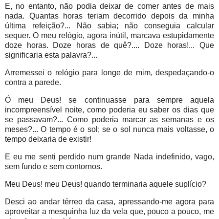
E, no entanto, não podia deixar de comer antes de mais
nada. Quantas horas teriam decorrido depois da minha
última refeição?... Não sabia; não conseguia calcular
sequer. O meu relógio, agora inútil, marcava estupidamente
doze horas. Doze horas de quê?.... Doze horas!... Que
significaria esta palavra?...
Arremessei o relógio para longe de mim, despedaçando-o
contra a parede.
Ó meu Deus! se continuasse para sempre aquela
incompreensível noite, como poderia eu saber os dias que
se passavam?... Como poderia marcar as semanas e os
meses?... O tempo é o sol; se o sol nunca mais voltasse, o
tempo deixaria de existir!
E eu me senti perdido num grande Nada indefinido, vago,
sem fundo e sem contornos.
Meu Deus! meu Deus! quando terminaria aquele suplício?
Desci ao andar térreo da casa, apressando-me agora para
aproveitar a mesquinha luz da vela que, pouco a pouco, me