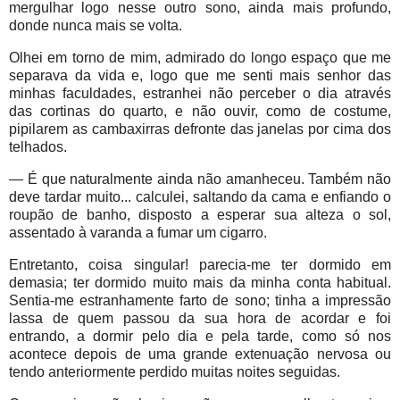
mergulhar logo nesse outro sono, ainda mais profundo,
donde nunca mais se volta.
Olhei em torno de mim, admirado do longo espaço que me
separava da vida e, logo que me senti mais senhor das
minhas faculdades, estranhei não perceber o dia através
das cortinas do quarto, e não ouvir, como de costume,
pipilarem as cambaxirras defronte das janelas por cima dos
telhados.
— É que naturalmente ainda não amanheceu. Também não
deve tardar muito... calculei, saltando da cama e enfiando o
roupão de banho, disposto a esperar sua alteza o sol,
assentado à varanda a fumar um cigarro.
Entretanto, coisa singular! parecia-me ter dormido em
demasia; ter dormido muito mais da minha conta habitual.
Sentia-me estranhamente farto de sono; tinha a impressão
lassa de quem passou da sua hora de acordar e foi
entrando, a dormir pelo dia e pela tarde, como só nos
acontece depois de uma grande extenuação nervosa ou
tendo anteriormente perdido muitas noites seguidas.