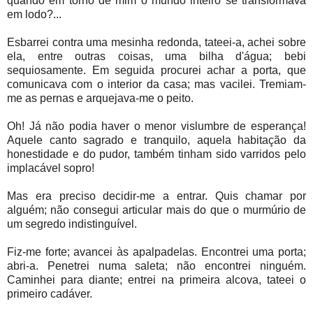
quando em torno de mim o mundo inteiro se transformava
em lodo?...
Esbarrei contra uma mesinha redonda, tateei-a, achei sobre
ela, entre outras coisas, uma bilha d'água; bebi
sequiosamente. Em seguida procurei achar a porta, que
comunicava com o interior da casa; mas vacilei. Tremiam-
me as pernas e arquejava-me o peito.
Oh! Já não podia haver o menor vislumbre de esperança!
Aquele canto sagrado e tranquilo, aquela habitação da
honestidade e do pudor, também tinham sido varridos pelo
implacável sopro!
Mas era preciso decidir-me a entrar. Quis chamar por
alguém; não consegui articular mais do que o murmúrio de
um segredo indistinguível.
Fiz-me forte; avancei às apalpadelas. Encontrei uma porta;
abri-a. Penetrei numa saleta; não encontrei ninguém.
Caminhei para diante; entrei na primeira alcova, tateei o
primeiro cadáver.