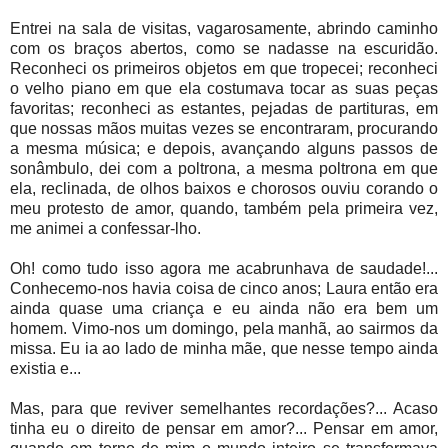
Entrei na sala de visitas, vagarosamente, abrindo caminho
com os braços abertos, como se nadasse na escuridão.
Reconheci os primeiros objetos em que tropecei; reconheci
o velho piano em que ela costumava tocar as suas peças
favoritas; reconheci as estantes, pejadas de partituras, em
que nossas mãos muitas vezes se encontraram, procurando
a mesma música; e depois, avançando alguns passos de
sonâmbulo, dei com a poltrona, a mesma poltrona em que
ela, reclinada, de olhos baixos e chorosos ouviu corando o
meu protesto de amor, quando, também pela primeira vez,
me animei a confessar-lho.
Oh! como tudo isso agora me acabrunhava de saudade!...
Conhecemo-nos havia coisa de cinco anos; Laura então era
ainda quase uma criança e eu ainda não era bem um
homem. Vimo-nos um domingo, pela manhã, ao sairmos da
missa. Eu ia ao lado de minha mãe, que nesse tempo ainda
existia e...
Mas, para que reviver semelhantes recordações?... Acaso
tinha eu o direito de pensar em amor?... Pensar em amor,