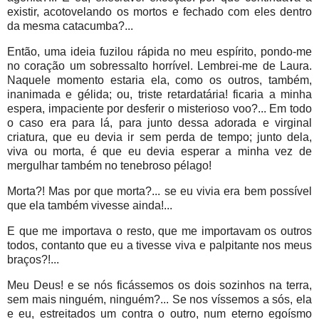
existir, acotovelando os mortos e fechado com eles dentro
da mesma catacumba?...
Então, uma ideia fuzilou rápida no meu espírito, pondo-me
no coração um sobressalto horrível. Lembrei-me de Laura.
Naquele momento estaria ela, como os outros, também,
inanimada e gélida; ou, triste retardatária! ficaria a minha
espera, impaciente por desferir o misterioso voo?... Em todo
o caso era para lá, para junto dessa adorada e virginal
criatura, que eu devia ir sem perda de tempo; junto dela,
viva ou morta, é que eu devia esperar a minha vez de
mergulhar também no tenebroso pélago!
Morta?! Mas por que morta?... se eu vivia era bem possível
que ela também vivesse ainda!...
E que me importava o resto, que me importavam os outros
todos, contanto que eu a tivesse viva e palpitante nos meus
braços?!...
Meu Deus! e se nós ficássemos os dois sozinhos na terra,
sem mais ninguém, ninguém?... Se nos víssemos a sós, ela
e eu, estreitados um contra o outro, num eterno egoísmo