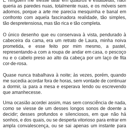
E ninguém me viesse falar em quadros e estatuetas; não!
queria as paredes nuas, totalmente nuas, e os móveis sem
adornos, porque a arte me parecia mesquinha e banal em
confronto com aquela fascinadora realidade, tão simples,
tão despretensiosa, mas tão rica e tão completa.
O único desenho que eu conservava à vista, pendurado à
cabeceira da cama, era um retrato de Laura, minha noiva
prometida, e esse feito por mim mesmo, a pastel,
representando-a com a roupa de andar em casa, o pescoço
nu e o cabelo preso ao alto da cabeça por um laço de fita
cor-de-rosa.
Quase nunca trabalhava à noite; às vezes, porém, quando
me sucedia acordar fora de horas, sem vontade de continuar
a dormir, ia para a mesa e esperava lendo ou escrevendo
que amanhecesse.
Uma ocasião acordei assim, mas sem consciência de nada,
como se viesse de um desses longos sonos de doente a
decidir; desses profundos e silenciosos, em que não há
sonhos, e dos quais, ou se desperta vitorioso para entrar em
ampla convalescença, ou se sai apenas um instante para