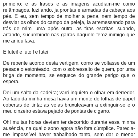
primeiro; e as frases e as imagens acudiam-me como
relâmpagos, fuzilando, já prontas e armadas da cabeça aos
pés. E eu, sem tempo de molhar a pena, nem tempo de
desviar os olhos do campo da peleja, ia arremessando para
trás de mim, uma após outra, as tiras escritas, suando,
arfando, sucumbindo nas garras daquele feroz inimigo que
me aniquilava.
E lutei! e lutei! e lutei!
De repente acordo desta vertigem, como se voltasse de um
pesadelo estonteado, com o sobressalto de quem, por uma
briga de momento, se esquece do grande perigo que o
espera.
Dei um salto da cadeira; varri inquieto o olhar em derredor.
Ao lado da minha mesa havia um monte de folhas de papel
cobertas de tinta; as velas bruxuleavam a extinguir-se e o
meu cinzeiro estava pejado de pontas de cigarro.
Oh! muitas horas deviam ter decorrido durante essa minha
ausência, na qual o sono agora não fora cúmplice. Parecia-
me impossível haver trabalhado tanto, sem dar o menor