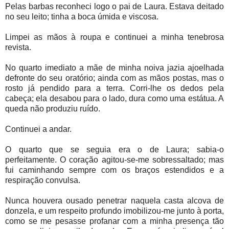
Pelas barbas reconheci logo o pai de Laura. Estava deitado
no seu leito; tinha a boca úmida e viscosa.
Limpei as mãos à roupa e continuei a minha tenebrosa
revista.
No quarto imediato a mãe de minha noiva jazia ajoelhada
defronte do seu oratório; ainda com as mãos postas, mas o
rosto já pendido para a terra. Corri-lhe os dedos pela
cabeça; ela desabou para o lado, dura como uma estátua. A
queda não produziu ruído.
Continuei a andar.
O quarto que se seguia era o de Laura; sabia-o
perfeitamente. O coração agitou-se-me sobressaltado; mas
fui caminhando sempre com os braços estendidos e a
respiração convulsa.
Nunca houvera ousado penetrar naquela casta alcova de
donzela, e um respeito profundo imobilizou-me junto à porta,
como se me pesasse profanar com a minha presença tão