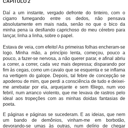
CAPÍTULO 2
Daí a um instante, vergado defronte do tinteiro, com o
cigarro fumegando entre os dedos, não pensava
absolutamente em mais nada, senão no que o bico da
minha pena ia desfiando caprichoso do meu cérebro para
lançar, linha a linha, sobre o papel.
Estava de veia, com efeito! As primeiras folhas encheram-se
logo. Minha mão, a princípio lenta, começou, pouco a
pouco, a fazer-se nervosa, a não querer parar, e afinal abriu
a correr, a correr, cada vez mais depressa; disparando por
fim às cegas, como um cavalo que se esquenta e se inflama
na vertigem do galope. Depois, tal febre de concepção se
apoderou de mim, que perdi a consciência de tudo e deixei-
me arrebatar por ela, arquejante e sem fôlego, num voo
febril, num arranco violento, que me levava de rastros pelo
ideal aos tropeções com as minhas doidas fantasias de
poeta.
E páginas e páginas se sucederam. E as ideias, que nem
um bando de demônios, vinham-me em borbotão,
devorando-se umas às outras, num delírio de chegar