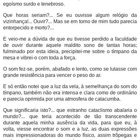
egoísmo surdo e tenebroso.
Que horas seriam?... Se eu ouvisse algum relógio da
vizinhança!... Ouvir?... Mas se em torno de mim tudo parecia
entorpecido e morto?...
E veio-me a dúvida de que eu tivesse perdido a faculdade
de ouvir durante aquele maldito sono de tantas horas;
fulminado por esta ideia, precipitei-me sobre o tímpano da
mesa e vibrei-o com toda a força.
O som fez-se, porém, abafado e lento, como se lutasse com
grande resistência para vencer o peso do ar.
E só então notei que a luz da vela, à semelhança do som do
tímpano, também não era intensa e clara como de ordinário
e parecia oprimida por uma atmosfera de catacumba.
Que significaria isto?... que estranho cataclismo abalaria o
mundo?... que teria acontecido de tão transcendente
durante aquela minha ausência da vida, para que eu, à
volta, viesse encontrar o som e a luz, as duas expressões
mais impressionadoras do mundo físico, assim trôpegas e