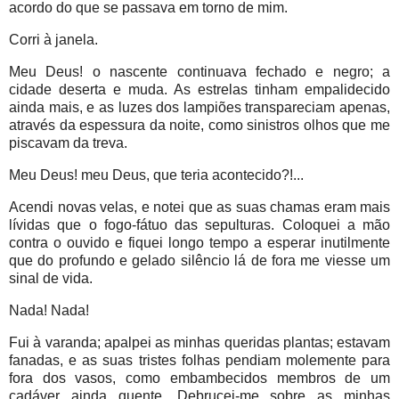
acordo do que se passava em torno de mim.
Corri à janela.
Meu Deus! o nascente continuava fechado e negro; a
cidade deserta e muda. As estrelas tinham empalidecido
ainda mais, e as luzes dos lampiões transpareciam apenas,
através da espessura da noite, como sinistros olhos que me
piscavam da treva.
Meu Deus! meu Deus, que teria acontecido?!...
Acendi novas velas, e notei que as suas chamas eram mais
lívidas que o fogo-fátuo das sepulturas. Coloquei a mão
contra o ouvido e fiquei longo tempo a esperar inutilmente
que do profundo e gelado silêncio lá de fora me viesse um
sinal de vida.
Nada! Nada!
Fui à varanda; apalpei as minhas queridas plantas; estavam
fanadas, e as suas tristes folhas pendiam molemente para
fora dos vasos, como embambecidos membros de um
cadáver ainda quente. Debrucei-me sobre as minhas