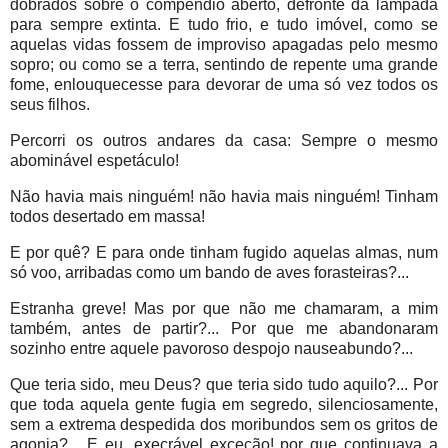
dobrados sobre o compêndio aberto, defronte da lâmpada
para sempre extinta. E tudo frio, e tudo imóvel, como se
aquelas vidas fossem de improviso apagadas pelo mesmo
sopro; ou como se a terra, sentindo de repente uma grande
fome, enlouquecesse para devorar de uma só vez todos os
seus filhos.
Percorri os outros andares da casa: Sempre o mesmo
abominável espetáculo!
Não havia mais ninguém! não havia mais ninguém! Tinham
todos desertado em massa!
E por quê? E para onde tinham fugido aquelas almas, num
só voo, arribadas como um bando de aves forasteiras?...
Estranha greve! Mas por que não me chamaram, a mim
também, antes de partir?... Por que me abandonaram
sozinho entre aquele pavoroso despojo nauseabundo?...
Que teria sido, meu Deus? que teria sido tudo aquilo?... Por
que toda aquela gente fugia em segredo, silenciosamente,
sem a extrema despedida dos moribundos sem os gritos de
agonia?... E eu, execrável exceção! por que continuava a