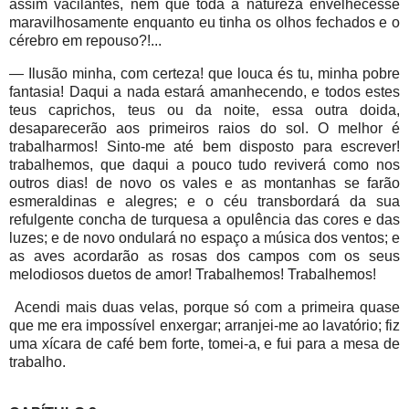
assim vacilantes, nem que toda a natureza envelhecesse
maravilhosamente enquanto eu tinha os olhos fechados e o
cérebro em repouso?!...
— Ilusão minha, com certeza! que louca és tu, minha pobre
fantasia! Daqui a nada estará amanhecendo, e todos estes
teus caprichos, teus ou da noite, essa outra doida,
desaparecerão aos primeiros raios do sol. O melhor é
trabalharmos! Sinto-me até bem disposto para escrever!
trabalhemos, que daqui a pouco tudo reviverá como nos
outros dias! de novo os vales e as montanhas se farão
esmeraldinas e alegres; e o céu transbordará da sua
refulgente concha de turquesa a opulência das cores e das
luzes; e de novo ondulará no espaço a música dos ventos; e
as aves acordarão as rosas dos campos com os seus
melodiosos duetos de amor! Trabalhemos! Trabalhemos!
Acendi mais duas velas, porque só com a primeira quase
que me era impossível enxergar; arranjei-me ao lavatório; fiz
uma xícara de café bem forte, tomei-a, e fui para a mesa de
trabalho.