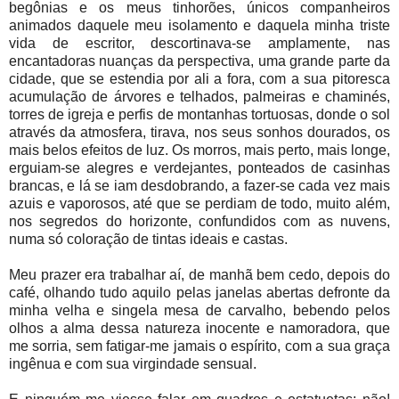
begônias e os meus tinhorões, únicos companheiros
animados daquele meu isolamento e daquela minha triste
vida de escritor, descortinava-se amplamente, nas
encantadoras nuanças da perspectiva, uma grande parte da
cidade, que se estendia por ali a fora, com a sua pitoresca
acumulação de árvores e telhados, palmeiras e chaminés,
torres de igreja e perfis de montanhas tortuosas, donde o sol
através da atmosfera, tirava, nos seus sonhos dourados, os
mais belos efeitos de luz. Os morros, mais perto, mais longe,
erguiam-se alegres e verdejantes, ponteados de casinhas
brancas, e lá se iam desdobrando, a fazer-se cada vez mais
azuis e vaporosos, até que se perdiam de todo, muito além,
nos segredos do horizonte, confundidos com as nuvens,
numa só coloração de tintas ideais e castas.
Meu prazer era trabalhar aí, de manhã bem cedo, depois do
café, olhando tudo aquilo pelas janelas abertas defronte da
minha velha e singela mesa de carvalho, bebendo pelos
olhos a alma dessa natureza inocente e namoradora, que
me sorria, sem fatigar-me jamais o espírito, com a sua graça
ingênua e com sua virgindade sensual.