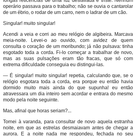
longas reticências de uma luz deslavada e triste. Nenhum
operário passava para o trabalho; não se ouvia o cantarolar
de um ébrio, o rodar de um carro, nem o ladrar de um cão.
Singular! muito singular!
Acendi a veia e corri ao meu relógio de algibeira. Marcava
meia-noite. Levei-o ao ouvido, com avidez de quem
consulta o coração de um moribundo; já não pulsava: tinha
esgotado toda a corda. Fi-lo começar a trabalhar de novo,
mas as suas pulsações eram tão fracas, que só com
extrema dificuldade conseguia eu distingui-las.
— É singular! muito singular! repetia, calculando que, se o
relógio esgotara toda a corda, era porque eu então havia
dormido muito mais ainda do que supunha! eu então
atravessara um dia inteiro sem acordar e entrara do mesmo
modo pela noite seguinte.
Mas, afinal que horas seriam?...
Tornei à varanda, para consultar de novo aquela estranha
noite, em que as estrelas desmaiavam antes de chegar a
aurora. E a noite nada me respondeu, fechada no seu