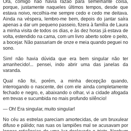
Ora, comigo não havia razão para semelhante coisa,
porque, justamente naqueles últimos tempos, desde que
estava noivo, recolhia-me sempre cedo e cedo me deitava.
Ainda na véspera, lembro-me bem, depois do jantar saíra
apenas a dar um pequeno passeio, fizera à família de Laura
a minha visita de todos os dias, e às dez horas já estava de
volta, estendido na cama, com um livro aberto sobre o peito,
a bocejar. Não passariam de onze e meia quando peguei no
sono.
Sim! não havia dúvida que era bem singular não ter
amanhecido!... pensei, indo abrir uma das janelas da
varanda.
Qual não foi, porém, a minha decepção quando,
interrogando o nascente, dei com ele ainda completamente
fechado e negro, e, abaixando o olhar, vi a cidade afogada
em trevas e sucumbida no mais profundo silêncio!
— Oh! Era singular, muito singular!
No céu as estrelas pareciam amortecidas, de um bruxulear
difuso e pálido; nas ruas os lampiões mal se acusavam por