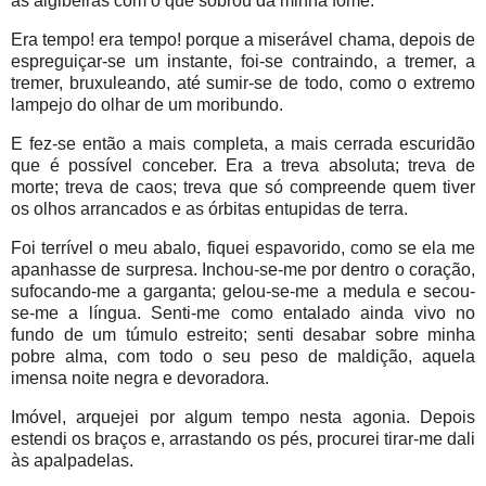
as algibeiras com o que sobrou da minha fome.
Era tempo! era tempo! porque a miserável chama, depois de
espreguiçar-se um instante, foi-se contraindo, a tremer, a
tremer, bruxuleando, até sumir-se de todo, como o extremo
lampejo do olhar de um moribundo.
E fez-se então a mais completa, a mais cerrada escuridão
que é possível conceber. Era a treva absoluta; treva de
morte; treva de caos; treva que só compreende quem tiver
os olhos arrancados e as órbitas entupidas de terra.
Foi terrível o meu abalo, fiquei espavorido, como se ela me
apanhasse de surpresa. Inchou-se-me por dentro o coração,
sufocando-me a garganta; gelou-se-me a medula e secou-
se-me a língua. Senti-me como entalado ainda vivo no
fundo de um túmulo estreito; senti desabar sobre minha
pobre alma, com todo o seu peso de maldição, aquela
imensa noite negra e devoradora.
Imóvel, arquejei por algum tempo nesta agonia. Depois
estendi os braços e, arrastando os pés, procurei tirar-me dali
às apalpadelas.