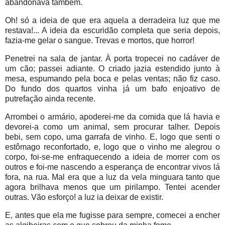
abandonava também.
Oh! só a ideia de que era aquela a derradeira luz que me
restava!... A ideia da escuridão completa que seria depois,
fazia-me gelar o sangue. Trevas e mortos, que horror!
Penetrei na sala de jantar. À porta tropecei no cadáver de
um cão; passei adiante. O criado jazia estendido junto à
mesa, espumando pela boca e pelas ventas; não fiz caso.
Do fundo dos quartos vinha já um bafo enjoativo de
putrefação ainda recente.
Arrombei o armário, apoderei-me da comida que lá havia e
devorei-a como um animal, sem procurar talher. Depois
bebi, sem copo, uma garrafa de vinho. E, logo que senti o
estômago reconfortado, e, logo que o vinho me alegrou o
corpo, foi-se-me enfraquecendo a ideia de morrer com os
outros e foi-me nascendo a esperança de encontrar vivos lá
fora, na rua. Mal era que a luz da vela minguara tanto que
agora brilhava menos que um pirilampo. Tentei acender
outras. Vão esforço! a luz ia deixar de existir.
E, antes que ela me fugisse para sempre, comecei a encher