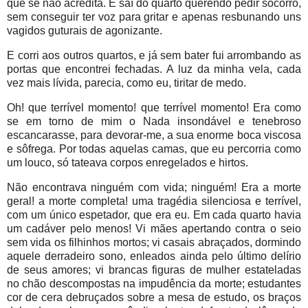
que se não acredita. E saí do quarto querendo pedir socorro,
sem conseguir ter voz para gritar e apenas resbunando uns
vagidos guturais de agonizante.
E corri aos outros quartos, e já sem bater fui arrombando as
portas que encontrei fechadas. A luz da minha vela, cada
vez mais lívida, parecia, como eu, tiritar de medo.
Oh! que terrível momento! que terrível momento! Era como
se em torno de mim o Nada insondável e tenebroso
escancarasse, para devorar-me, a sua enorme boca viscosa
e sôfrega. Por todas aquelas camas, que eu percorria como
um louco, só tateava corpos enregelados e hirtos.
Não encontrava ninguém com vida; ninguém! Era a morte
geral! a morte completa! uma tragédia silenciosa e terrível,
com um único espetador, que era eu. Em cada quarto havia
um cadáver pelo menos! Vi mães apertando contra o seio
sem vida os filhinhos mortos; vi casais abraçados, dormindo
aquele derradeiro sono, enleados ainda pelo último delírio
de seus amores; vi brancas figuras de mulher estateladas
no chão descompostas na impudência da morte; estudantes
cor de cera debruçados sobre a mesa de estudo, os braços