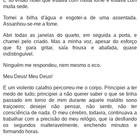
E só então notei que estava com muita fome e estava com
muita sede.
Tomei a bilha d'água e esgotei-a de uma assentada.
Assanhou-se-me a fome.
Abri todas as janelas do quarto, em seguida a porta, e
chamei pelo criado. Mas a minha voz, apesar do esforço
que fiz para gritar, saía frouxa e abafada, quase
indistinguível.
Ninguém me respondeu, nem mesmo o eco.
Meu Deus! Meu Deus!
E um violento calafrio percorreu-me o corpo. Principiei a ter
medo de tudo; principiei a não querer saber o que se tinha
passado em torno de mim durante aquele maldito sono
traiçoeiro; desejei não pensar, não sentir, não ter
consciência de nada. O meu cérebro, todavia, continuava a
trabalhar com a precisão do meu relógio, que ia desfiando
os segundos inalteravelmente, enchendo minutos e
formando horas.