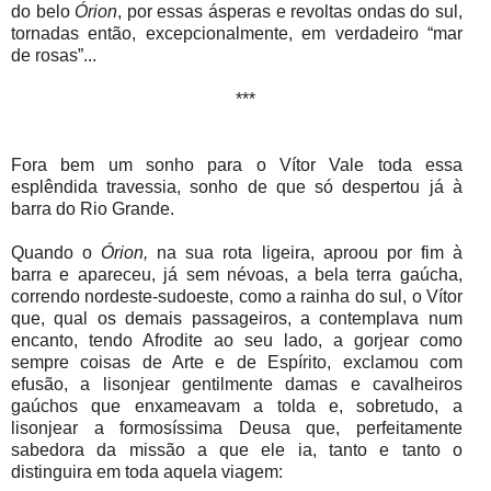
do belo
Órion
, por
essas ásperas e revoltas ondas do sul,
tornadas então, excepcionalmente, em verdadeiro “mar
de rosas”...
***
Fora bem um sonho para o Vítor Vale toda essa
esplêndida travessia, sonho de que só despertou já à
barra do Rio Grande.
Quando o
Órion,
na sua rota ligeira, aproou por fim à
barra e apareceu, já sem névoas, a bela terra gaúcha,
correndo nordeste-sudoeste, como a rainha do sul, o Vítor
que, qual os demais passageiros, a contemplava num
encanto, tendo Afrodite ao seu lado, a gorjear como
sempre coisas de Arte e de Espírito, exclamou com
efusão, a lisonjear gentilmente damas e cavalheiros
gaúchos que enxameavam a tolda e, sobretudo, a
lisonjear a formosíssima Deusa que, perfeitamente
sabedora da missão a que ele ia, tanto e tanto o
distinguira em toda aquela viagem: