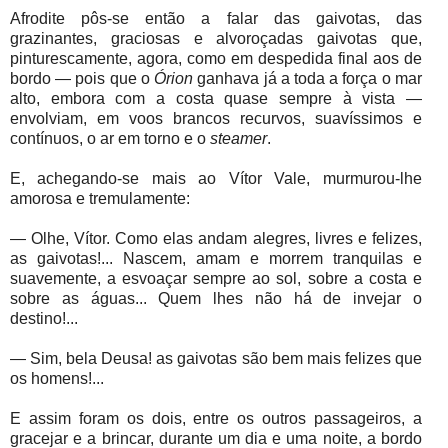
Afrodite pôs-se então a falar das gaivotas, das
grazinantes, graciosas e alvoroçadas gaivotas que,
pinturescamente, agora, como em despedida final aos de
bordo — pois que o
Órion
ganhava já a toda a força o mar
alto, embora com a costa quase sempre à vista —
envolviam, em voos brancos recurvos, suavíssimos e
contínuos, o ar em torno e o
steamer
.
E, achegando-se mais ao Vítor Vale, murmurou-lhe
amorosa e tremulamente:
— Olhe, Vítor. Como elas andam alegres, livres e felizes,
as gaivotas!... Nascem, amam e morrem tranquilas e
suavemente, a esvoaçar sempre ao sol, sobre a costa e
sobre as águas... Quem lhes não há de invejar o
destino!...
— Sim, bela Deusa! as gaivotas são bem mais felizes que
os homens!...
E assim foram os dois, entre os outros passageiros, a
gracejar e a brincar, durante um dia e uma noite, a bordo