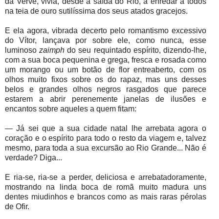
da Verve, vivia, desde a saída do Rio, a enredar a todos
na teia de ouro sutilíssima dos seus atados gracejos.
E ela agora, vibrada decerto pelo romantismo excessivo
do Vítor, lançava por sobre ele, como nunca, esse
luminoso
zaimph
do seu requintado espírito, dizendo-lhe,
com a sua boca pequenina e grega, fresca e rosada como
um morango ou um botão de flor entreaberto, com os
olhos muito fixos sobre os do rapaz, mas uns desses
belos e grandes olhos negros rasgados que parece
estarem a abrir perenemente janelas de ilusões e
encantos sobre aqueles a quem fitam:
— Já sei que a sua cidade natal lhe arrebata agora o
coração e o espírito para todo o resto da viagem e, talvez
mesmo, para toda a sua excursão ao Rio Grande... Não é
verdade? Diga...
E ria-se, ria-se a perder, deliciosa e arrebatadoramente,
mostrando na linda boca de romã muito madura uns
dentes miudinhos e brancos como as mais raras pérolas
de Ofir.