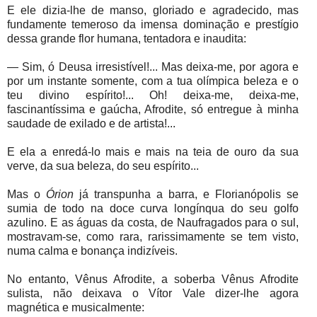
E ele dizia-lhe de manso, gloriado e agradecido, mas
fundamente temeroso da imensa dominação e prestígio
dessa grande flor humana, tentadora e inaudita:
— Sim, ó Deusa irresistível!... Mas deixa-me, por agora e
por um instante somente, com a tua olímpica beleza e o
teu divino espírito!... Oh! deixa-me, deixa-me,
fascinantíssima e gaúcha, Afrodite, só entregue à minha
saudade de exilado e de artista!...
E ela a enredá-lo mais e mais na teia de ouro da sua
verve, da sua beleza, do seu espírito...
Mas o
Órion
já transpunha a barra, e Florianópolis se
sumia de todo na doce curva longínqua do seu golfo
azulino. E as águas da costa, de Naufragados para o sul,
mostravam-se, como rara, rarissimamente se tem visto,
numa calma e bonança indizíveis.
No entanto, Vênus Afrodite, a soberba Vênus Afrodite
sulista, não deixava o Vítor Vale dizer-lhe agora
magnética e musicalmente: