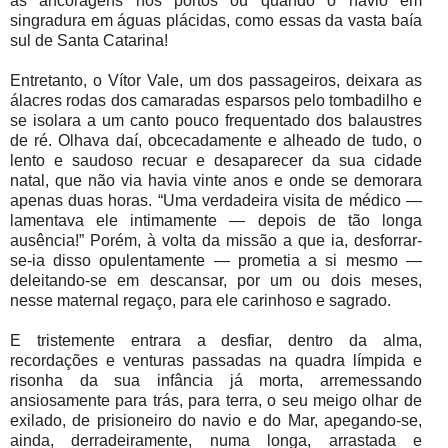
às ancoragens nos portos ou quando o navio em
singradura em águas plácidas, como essas da vasta baía
sul de Santa Catarina!
Entretanto, o Vítor Vale, um dos passageiros, deixara as
álacres rodas dos camaradas esparsos pelo tombadilho e
se isolara a um canto pouco frequentado dos balaustres
de ré. Olhava daí, obcecadamente e alheado de tudo, o
lento e saudoso recuar e desaparecer da sua cidade
natal, que não via havia vinte anos e onde se demorara
apenas duas horas. “Uma verdadeira visita de médico —
lamentava ele intimamente — depois de tão longa
ausência!” Porém, à volta da missão a que ia, desforrar-
se-ia disso opulentamente — prometia a si mesmo —
deleitando-se em descansar, por um ou dois meses,
nesse maternal regaço, para ele carinhoso e sagrado.
E tristemente entrara a desfiar, dentro da alma,
recordações e venturas passadas na quadra límpida e
risonha da sua infância já morta, arremessando
ansiosamente para trás, para terra, o seu meigo olhar de
exilado, de prisioneiro do navio e do Mar, apegando-se,
ainda, derradeiramente, numa longa, arrastada e