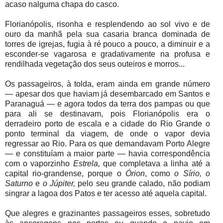
acaso nalguma chapa do casco.
Florianópolis, risonha e resplendendo ao sol vivo e de
ouro da manhã pela sua casaria branca dominada de
torres de igrejas, fugia à ré pouco a pouco, a diminuir e a
esconder-se vagarosa e gradativamente na profusa e
rendilhada vegetação dos seus outeiros e morros...
Os passageiros, à tolda, eram ainda em grande número
— apesar dos que haviam já desembarcado em Santos e
Paranaguá — e agora todos da terra dos pampas ou que
para ali se destinavam, pois Florianópolis era o
derradeiro porto de escala e a cidade do Rio Grande o
ponto terminal da viagem, de onde o vapor devia
regressar ao Rio. Para os que demandavam Porto Alegre
— e constituíam a maior parte — havia correspondência
com o vaporzinho
Estrela,
que completava a linha até a
capital rio-grandense, porque o
Órion
, como
o Sírio, o
Saturno
e
o Júpiter,
pelo seu grande calado, não podiam
singrar a lagoa dos Patos e ter acesso até aquela capital.
Que alegres e grazinantes passageiros esses, sobretudo