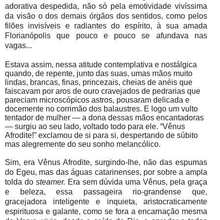
adorativa despedida, não só pela emotividade vivíssima
da visão o dos demais órgãos dos sentidos, como pelos
filões invisíveis e radiantes do espírito, à sua amada
Florianópolis que pouco e pouco se afundava nas
vagas...
Estava assim, nessa atitude contemplativa e nostálgica
quando, de repente, junto das suas, umas mãos muito
lindas, brancas, finas, princezais, cheias de anéis que
faiscavam por aros de ouro cravejados de pedrarias que
pareciam microscópicos astros, pousaram delicada e
docemente no corrimão dos balaustres. E logo um vulto
tentador de mulher — a dona dessas mãos encantadoras
— surgiu ao seu lado, voltado todo para ele. “Vênus
Afrodite!” exclamou de si para si, despertando de súbito
mas alegremente do seu sonho melancólico.
Sim, era Vênus Afrodite, surgindo-lhe, não das espumas
do Egeu, mas das águas catarinenses, por sobre a ampla
tolda do
steamer.
Era sem dúvida uma Vênus, pela graça
e beleza, essa passageira rio-grandense que,
gracejadora inteligente e inquieta, aristocraticamente
espirituosa e galante, como se fora a encarnação mesma