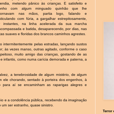
tendia, metendo pânico às crianças. E satisfeito e
sonho com algum minguado quinhão que lhe
tornavam nas mãos, partia logo, falando e
sticulando com fúria, a gargalhar estrepitosamente,
r instantes, na linha acelerada da sua marcha
scompassada e batida, desaparecendo, por dias, nas
tas suaves e floridas dos brancos caminhos agrestes.
o intermitentemente pelas estradas, lançando sustos
r; às vezes manso, outras agitado, conforme o caso
peitoso, muito amigo das crianças, gostando de as
 e infantis, como numa carícia demorada e paterna, a
alvez, a tenebrosidade de algum mistério, de algum
m ele chorando, sentado à porteira dos engenhos, à
do para aí se encaminham as raparigas alegres e
eceio e a condolência pública, recebendo da imaginação
 um ser estranho, quase sinistro.
Terror 