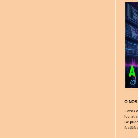
O NOS
Caros a
lucrati
Se pude
iba@ib