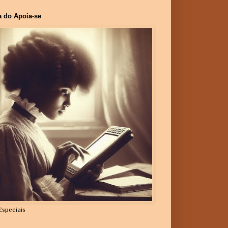
a do Apoia-se
Especiais