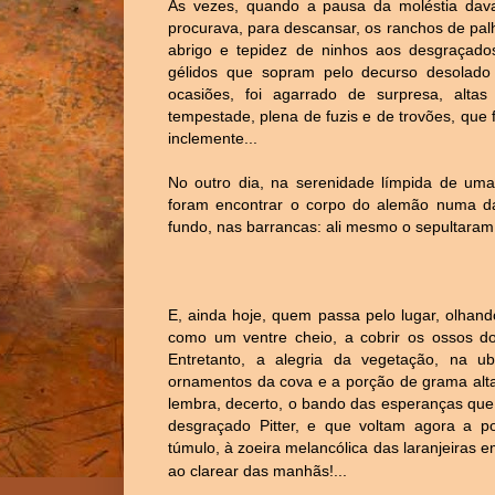
Às vezes, quando a pausa da moléstia dava
procurava, para descansar, os ranchos de pal
abrigo e tepidez de ninhos aos desgraçado
gélidos que sopram pelo decurso desolado
ocasiões, foi agarrado de surpresa, altas 
tempestade, plena de fuzis e de trovões, que 
inclemente...
No outro dia, na serenidade límpida de uma
foram encontrar o corpo do alemão numa da
fundo, nas barrancas: ali mesmo o sepultaram
E, ainda hoje, quem passa pelo lugar, olhando
como um ventre cheio, a cobrir os ossos 
Entretanto, a alegria da vegetação, na ub
ornamentos da cova e a porção de grama alta 
lembra, decerto, o bando das esperanças que,
desgraçado Pitter, e que voltam agora a p
túmulo, à zoeira melancólica das laranjeiras e
ao clarear das manhãs!...