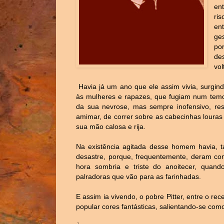
en
ri
en
ge
po
de
vol
Havia já um ano que ele assim vivia, surgind
às mulheres e rapazes, que fugiam num temo
da sua nevrose, mas sempre inofensivo, res
amimar, de correr sobre as cabecinhas louras
sua mão calosa e rija.
Na existência agitada desse homem havia, t
desastre, porque, frequentemente, deram co
hora sombria e triste do anoitecer, quan
palradoras que vão para as farinhadas.
E assim ia vivendo, o pobre Pitter, entre o r
popular cores fantásticas, salientando-se como