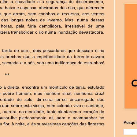
-lhe a suavidade e a segurança do discernimento,
ha baixa e espessa, abeirados dos rios, que oferecem
s que erram, sem carinhos e recursos, aos ventos
 das longas noites de inverno. Mas, numa dessas
horas, pela fúria demolidora, irresistível de uma
fizera transbordar o rio numa inundação devastadora,
 tarde de ouro, dois pescadores que desciam o rio
s brechas que a impetuosidade da torrente cavara
, socando-o a pés, sob uma indiferença de estranhos!
***
 à direita, encontra um montículo de terra, estufado
do pobre homem; mas nenhum sinal, nenhuma cruz!
erdade do solo, dir-se-ia ter-se encarregado dos
que sobre esta viceja, num colorido vivo e cantante,
 outrora, na mocidade, tanto alentaram o coração do
ousar-lhe piedosamente ali, para o acompanhar no
Pesqui
m flor, à noite, e às suavíssimas canções das florestas