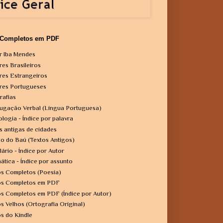
 Completos em PDF
r Iba Mendes
res Brasileiros
res Estrangeiros
res Portugueses
rafias
ugação Verbal (Língua Portuguesa)
ologia - Índice por palavra
s antigas de cidades
o do Baú (Textos Antigos)
lário - Índice por Autor
ática - Índice por assunto
os Completos (Poesia)
os Completos em PDF
os Completos em PDF (Índice por Autor)
os Velhos (Ortografia Original)
os do Kindle