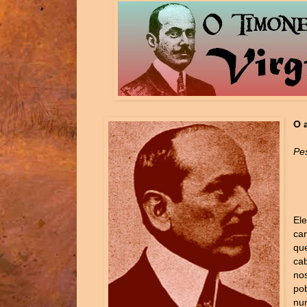
O 
Pes
Ele
ca
qu
ca
no
po
nu