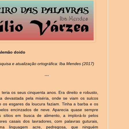
alemão doido
quisa e atualização ortográfica: Iba Mendes (2017)
---
 teria os seus cinquenta anos. Era direito e robusto,
ra devastada pela miséria, onde se viam os sulcos
e os esgares da loucura faziam. Tinha a barba e os
belos encinzados de neve. Aparecia quase sempre
s sítios em busca de alimento, a implorá-lo pelos
bres casais dos lavradores, com palavras guturais,
ma linguagem acre, pedregosa, que ninguém