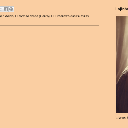
Lojinh
mão doido
,
O alemão doido (Conto)
,
O Timoneiro das Palavras
,
Livros 