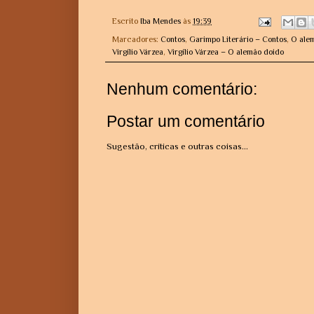
Escrito
Iba Mendes
às
19:39
Marcadores:
Contos
,
Garimpo Literário – Contos
,
O ale
Virgílio Várzea
,
Virgílio Várzea – O alemão doido
Nenhum comentário:
Postar um comentário
Sugestão, críticas e outras coisas...