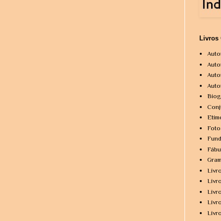
Livros
Auto
Auto
Auto
Auto
Biog
Conj
Etim
Foto
Fund
Fábu
Gram
Livr
Livr
Livr
Livr
Livr