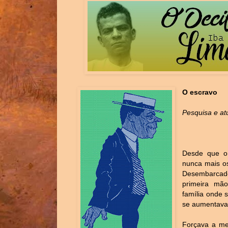
O escravo
Pesquisa e at
Desde que o 
nunca mais os
Desembarcado
primeira mão
família onde 
se aumentava
Forçava a mem