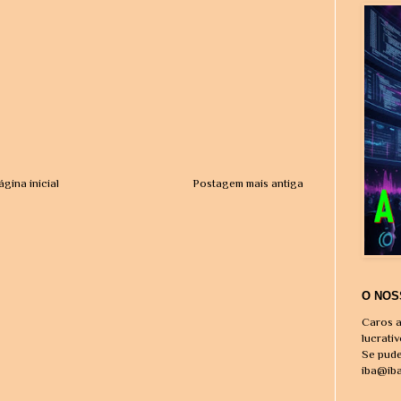
ágina inicial
Postagem mais antiga
O NOS
Caros a
lucrati
Se pude
iba@ib