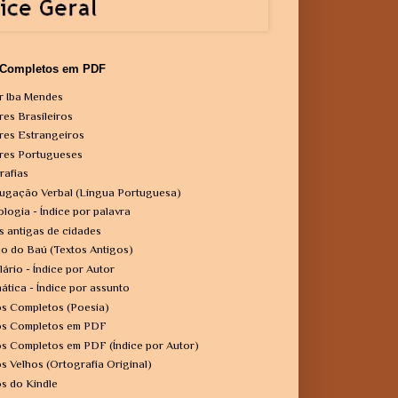
 Completos em PDF
r Iba Mendes
res Brasileiros
res Estrangeiros
res Portugueses
rafias
ugação Verbal (Língua Portuguesa)
ologia - Índice por palavra
s antigas de cidades
o do Baú (Textos Antigos)
lário - Índice por Autor
ática - Índice por assunto
os Completos (Poesia)
os Completos em PDF
os Completos em PDF (Índice por Autor)
os Velhos (Ortografia Original)
os do Kindle