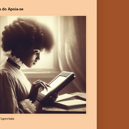
a do Apoia-se
Especiais