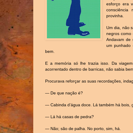
esforço era 
consciência
provinha.
Um dia, não s
negros como e
Andavam de s
um punhado d
bem.
E a memória só lhe trazia isso. Da viagem
acorrentado dentro de barricas, não sabia be
Procurava reforçar as suas recordações, indag
— De que nação é?
— Cabinda d’água doce. Lá também há bois, g
— Lá há casas de pedra?
— Não; são de palha. No porto, sim, há.