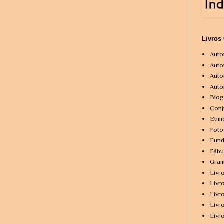
Livros
Auto
Auto
Auto
Auto
Biog
Conj
Etim
Foto
Fund
Fábu
Gram
Livr
Livr
Livr
Livr
Livr