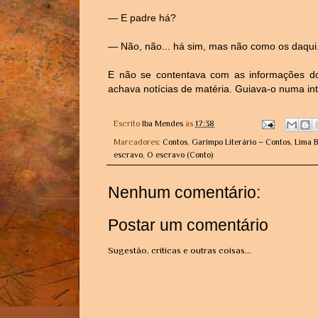
— E padre há?
— Não, não... há sim, mas não como os daqui
E não se contentava com as informações do
achava notícias de matéria. Guiava-o numa in
Escrito
Iba Mendes
às
17:38
Marcadores:
Contos
,
Garimpo Literário – Contos
,
Lima B
escravo
,
O escravo (Conto)
Nenhum comentário:
Postar um comentário
Sugestão, críticas e outras coisas...