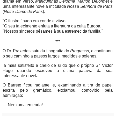
drama em verso,
Mariquinhas Delorme
(
Marion Delorme
)
e
uma interessante novela intitulada
Nossa Senhora de Paris
(
Notre-Dame de Paris
).
"O ilustre finado era conde e viúvo.
"O seu falecimento enluta a literatura da culta Europa.
"Nossos sinceros pêsames à sua estremecida família."
***
O Dr. Praxedes saiu da tipografia do
Progresso,
e continuou
o seu caminho a passos largos, medidos e solenes.
Ia mais satisfeito e cheio de si do que o próprio Sr. Victor
Hugo quando escreveu a última palavra da sua
interessante novela.
O Barreto ficou radiante, e, examinando a tira de papel
escrita pelo gramático, exclamou, comovido pela
admiração:
— Nem uma emenda!