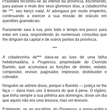
Praxedes recolheu-se ao interior da província, escolhendo,
para passar o resto dos seus gloriosos dias, a cidadezinha
de ***, seu berço natal. Aí advogava por muito empenho,
continuando a exercer a sua missão de oráculo em
questões gramaticais.
Raramente saia à rua, pois todo o tempo era pouco para
estar em casa, respondendo às numerosas consultas que
lhe dirigiam da capital e de outros pontos da província.
***
A cidadezinha de*** dava-se ao luxo de uma falha
hebdomadária, o
Progresso,
propriedade do Clorindo
Barreto, que acumulava as funções de diretor, redator,
compositor, revisor, paginador, impressor, distribuidor e
cobrador.
Ninguém se admire disso, porque o Barreto — justiça se lhe
faça — dava mais uso à tesoura do que à pena. O vigário,
que tinha sempre a sua pilhéria aos domingos, disse um dia
que aquilo não era uma tesoura, mas um tesouro.
Entretanto, se no escritório do
Progresso
a goma-arábica