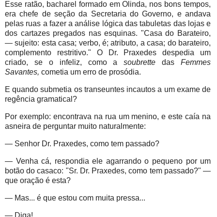
Esse ratão, bacharel formado em Olinda, nos bons tempos,
era chefe de seção da Secretaria do Governo, e andava
pelas ruas a fazer a análise lógica das tabuletas das lojas e
dos cartazes pregados nas esquinas. "Casa do Barateiro,
— sujeito: esta casa; verbo, é; atributo, a casa; do barateiro,
complemento restritivo." O Dr. Praxedes despedia um
criado, se o infeliz, como a
soubrette
das
Femmes
Savantes,
cometia um erro de prosódia.
E quando submetia os transeuntes incautos a um exame de
regência gramatical?
Por exemplo: encontrava na rua um menino, e este caía na
asneira de perguntar muito naturalmente:
— Senhor Dr. Praxedes, como tem passado?
— Venha cá, respondia ele agarrando o pequeno por um
botão
do casaco: "Sr. Dr. Praxedes, como tem passado?" —
que
oração é esta?
— Mas... é que estou com muita pressa...
— Diga!