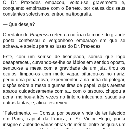
O Dr. Praxedes empacou, voltou-se gravemente e,
conquanto embirrasse com o Barreto, por causa dos seus
constantes solecismos, entrou na tipografia.
— Que deseja?
O redator do
Progresso
referiu a notícia da morte do grande
poeta, confessou o vergonhoso embaraço em que se
achava, e apelou para as luzes do Dr. Praxedes.
Este, com um sorriso de lisonjeado, sorriso que logo
desapareceu, curvando-se-lhe os lábios em sentido oposto,
sentou-se a mesa com a gravidade de um juiz, tirou os
óculos, limpou-os com muito vagar, bifurcou-os no nariz,
pediu uma pena nova, experimentou-a na unha do polegar,
dispôs sobre a mesa algumas tiras de papel, cujas arestas
aparou cuidadosamente com a... com o tesouro, chupou a
pena, molhou-a três vezes no tinteiro infecundo, sacudiu-a
outras tantas, e, afinal escreveu:
"Falecimento. — Consta, por pessoa vinda de ter falecido
em Paris, capital da França, o Sr. Victor Hugo, poeta
insigne e autor de várias obras de mérito, entre as quais um