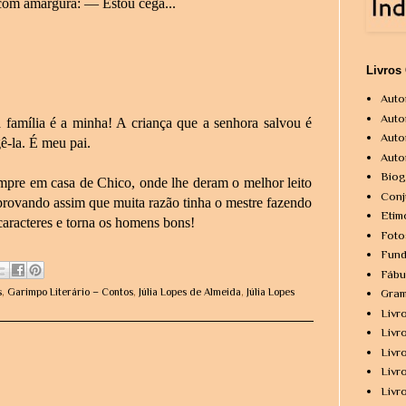
i com amargura: — Estou cega...
Livros
Auto
Auto
amília é a minha! A criança que a senhora salvou é
Auto
ê-la. É meu pai.
Auto
Biog
mpre em casa de Chico, onde lhe deram o melhor leito
Conj
provando assim que muita razão tinha o mestre fazendo
Etim
 caracteres e torna os homens bons!
Foto
Fund
Fábu
s
,
Garimpo Literário – Contos
,
Júlia Lopes de Almeida
,
Júlia Lopes
Gram
Livr
Livr
Livr
Livr
Livr