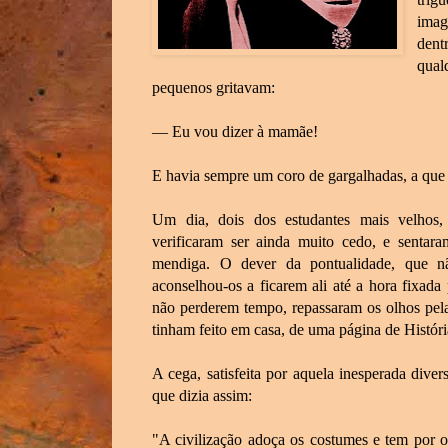
imag
dent
qual
pequenos gritavam:
— Eu vou dizer à mamãe!
E havia sempre um coro de gargalhadas, a que 
Um dia, dois dos estudantes mais velhos,
verificaram ser ainda muito cedo, e sentar
mendiga. O dever da pontualidade, que 
aconselhou-os a ficarem ali até a hora fixada 
não perderem tempo, repassaram os olhos pela 
tinham feito em casa, de uma página de Históri
A cega, satisfeita por aquela inesperada dive
que dizia assim:
"A civilização adoça os costumes e tem por 