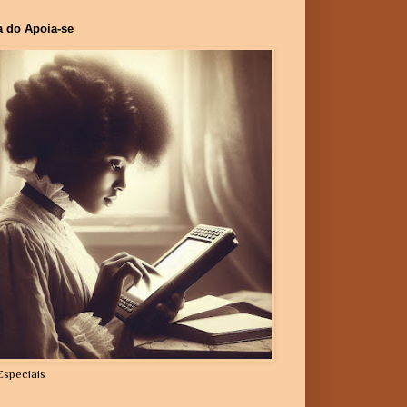
a do Apoia-se
Especiais