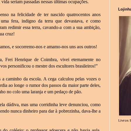
a vida seriam passadas nessas últimas ocupações.
Lojinh
nso na felicidade de ter nascido quatrocentos anos
ma fera, indigno da terra que devastava, e como
eram redimir essa terra, cavando-a com a sua ambição,
ua cruz!
tivamos, e socorremo-nos e amamo-nos uns aos outros!
, Frei Henrique de Coimbra, vivei eternamente no
os personificou o mestre dos escultores brasileiros!”
s a caminho da escola. A cega calculou pelas vozes o
erdia ao longe o rumor dos passos da maior parte deles,
inho no colo uma laranja e um pedaço de pão.
a dádiva, mas uma corridinha leve denunciou, como
 tendo nunca dinheiro para dar à pobrezinha, dava-lhe a
Livros 
e do colégio: o professor adoecera e não havia aula.