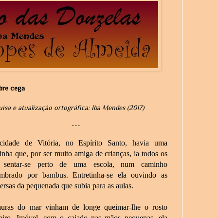
bre cega
uisa e atualização ortográfica: Iba Mendes (2017)
---
idade de Vitória, no Espírito Santo, havia uma
inha que, por ser muito amiga de crianças, ia todos os
s sentar-se perto de uma escola, num caminho
mbrado por bambus. Entretinha-se ela ouvindo as
ersas da pequenada que subia para as aulas.
uras do mar vinham de longe queimar-lhe o rosto
ueiro. Imóvel, com o cajado nas mãos pequenas, ela