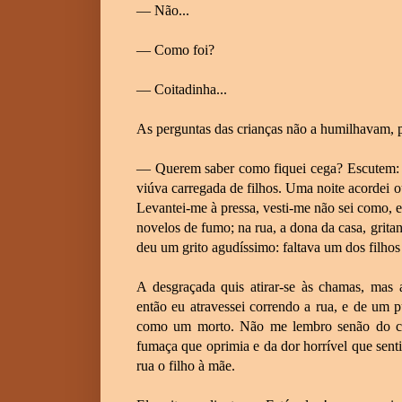
— Não...
— Como foi?
— Coitadinha...
As perguntas das crianças não a humilhavam, po
— Querem saber como fiquei cega? Escutem: 
viúva carregada de filhos. Uma noite acordei 
Levantei-me à pressa, vesti-me não sei como, e
novelos de fumo; na rua, a dona da casa, grita
deu um grito agudíssimo: faltava um dos filho
A desgraçada quis atirar-se às chamas, mas 
então eu atravessei correndo a rua, e de um p
como um morto. Não me lembro senão do cal
fumaça que oprimia e da dor horrível que senti 
rua o filho à mãe.