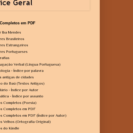
 Completos em PDF
r Iba Mendes
res Brasileiros
res Estrangeiros
res Portugueses
rafias
ugação Verbal (Língua Portuguesa)
ologia - Índice por palavra
s antigas de cidades
o do Baú (Textos Antigos)
lário - Índice por Autor
ática - Índice por assunto
os Completos (Poesia)
os Completos em PDF
os Completos em PDF (Índice por Autor)
os Velhos (Ortografia Original)
os do Kindle