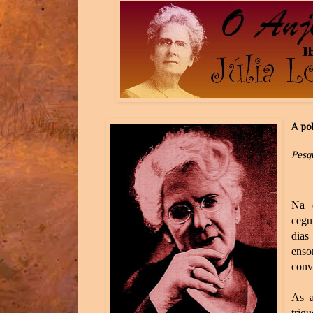
A po
Pesq
Na c
cegu
dia
enso
conv
As a
trig