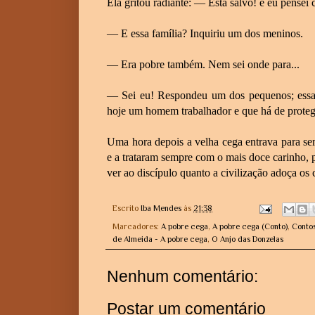
Ela gritou radiante: — Está salvo! e eu pense
— E essa família? Inquiriu um dos meninos.
— Era pobre também. Nem sei onde para...
— Sei eu! Respondeu um dos pequenos; essa f
hoje um homem trabalhador e que há de proteg
Uma hora depois a velha cega entrava para se
e a trataram sempre com o mais doce carinho, 
ver ao discípulo quanto a civilização adoça os
Escrito
Iba Mendes
às
21:38
Marcadores:
A pobre cega
,
A pobre cega (Conto)
,
Conto
de Almeida - A pobre cega
,
O Anjo das Donzelas
Nenhum comentário:
Postar um comentário