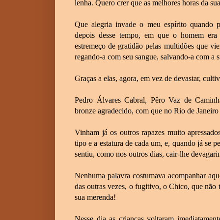
lenha. Quero crer que as melhores horas da su
Que alegria invade o meu espírito quando pe
depois desse tempo, em que o homem era u
estremeço de gratidão pelas multidões que vi
regando-a com seu sangue, salvando-a com a s
Graças a elas, agora, em vez de devastar, cul
Pedro Álvares Cabral, Pêro Vaz de Caminha
bronze agradecido, com que no Rio de Janeiro v
Vinham já os outros rapazes muito apressado
tipo e a estatura de cada um, e, quando já se p
sentiu, como nos outros dias, cair-lhe devagar
Nenhuma palavra costumava acompanhar aquel
das outras vezes, o fugitivo, o Chico, que não
sua merenda!
Nesse dia as crianças voltaram imediatament