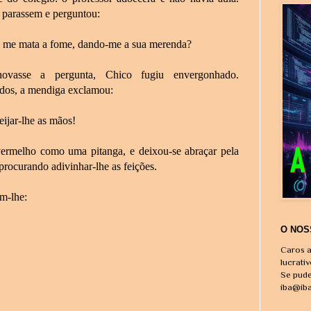
e parassem e perguntou:
 me mata a fome, dando-me a sua merenda?
vasse a pergunta, Chico fugiu envergonhado.
idos, a mendiga exclamou:
ijar-lhe as mãos!
vermelho como uma pitanga, e deixou-se abraçar pela
procurando adivinhar-lhe as feições.
m-lhe:
O NOS
Caros a
lucrati
Se pude
iba@ib