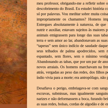
meu professor, obrigando-me a refletir sobre
descobrimento do Brasil. Eu estudei história 
só por palavras. Vou meditar sobre muita cois
impropriamente os chamamos? Homens impet
Entregues absolutamente à natureza, de qu
nutrir e auxiliar, estavam sujeitos às maiore
animais emigrassem para longe das suas taba
terra e sem amor ao lar, abandonavam as suas
“taperas” sem único indício de saudade daqu
seus telhados de palma apodrecidos, sem n
espantado, sem flores, sem o mínimo vestí
Abandonando as tabas, que por um par de anos
novos arraiais. Os homens marchavam na fren
atrás, vergadas ao peso das redes, dos filhos 
índio vivia para a morte; era antropófago, não 
Desafiava o perigo, embriagava-se com sang
escravas, submissas, mas igualmente sanguin
narizes e não deformassem a boca, furando bei
as suas redes, bolsas, cordas de algodão e de