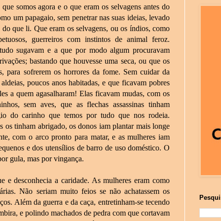
 o que somos agora e o que eram os selvagens antes do
como um papagaio, sem penetrar nas suas ideias, levado
a do que li. Que eram os selvagens, ou os índios, como
uosos, guerreiros com instintos de animal feroz.
e tudo sugavam e a que por modo algum procuravam
s privações; bastando que houvesse uma seca, ou que os
s, para sofrerem os horrores da fome. Sem cuidar da
 aldeias, poucos anos habitadas, e que ficavam pobres
eles a quem agasalharam! Elas ficavam mudas, com os
inhos, sem aves, que as flechas assassinas tinham
gio do carinho que temos por tudo que nos rodeia.
 os tinham abrigado, os donos iam plantar mais longe
te, com o arco pronto para matar, e as mulheres iam
pequenos e dos utensílios de barro de uso doméstico. O
por gula, mas por vingança.
ue e desconhecia a caridade. As mulheres eram como
árias. Não seriam muito feios se não achatassem os
Pesqui
ços. Além da guerra e da caça, entretinham-se tecendo
 embira, e polindo machados de pedra com que cortavam