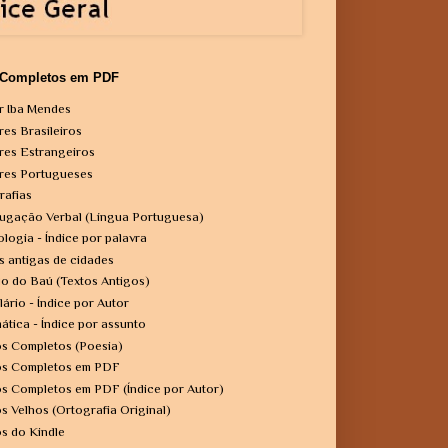
 Completos em PDF
r Iba Mendes
res Brasileiros
res Estrangeiros
res Portugueses
rafias
ugação Verbal (Língua Portuguesa)
ologia - Índice por palavra
s antigas de cidades
o do Baú (Textos Antigos)
lário - Índice por Autor
ática - Índice por assunto
os Completos (Poesia)
os Completos em PDF
os Completos em PDF (Índice por Autor)
os Velhos (Ortografia Original)
os do Kindle