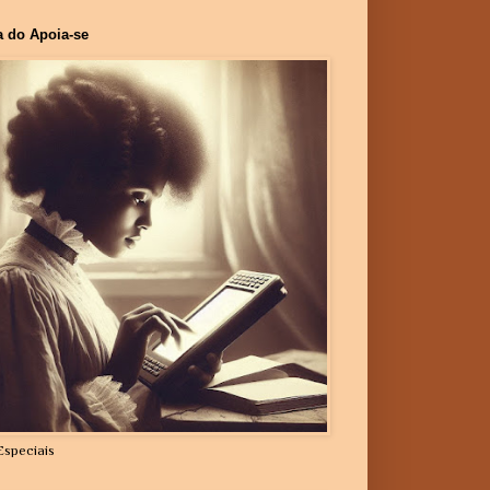
a do Apoia-se
Especiais