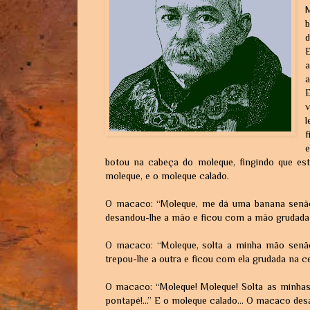
d
a
a
botou na cabeça do moleque, fingindo que e
moleque, e o moleque calado.
O macaco: “Moleque, me dá uma banana senão
desandou-lhe a mão e ficou com a mão grudada 
O macaco: “Moleque, solta a minha mão senão
trepou-lhe a outra e ficou com ela grudada na ce
O macaco: “Moleque! Moleque! Solta as minha
pontapé!...” E o moleque calado... O macaco de