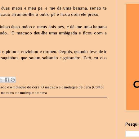
s duas mãos e meu pé, e me dá uma banana, senão te
macaco arrumou-lhe o outro pé e ficou com ele preso.
minhas duas mãos e meus dois pés, e dá-me uma banana
ado... O macaco deu-lhe uma umbigada e ficou com a
u e picou e cozinhou e comeu. Depois, quando teve de ir
aquinhos, que saíam saltando e gritando: “Ecô, eu vi o
aco e o moleque de cera
,
O macaco e o moleque de cera (Conto)
,
O macaco e o moleque de cera
Pesqui