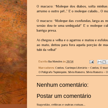
O macaco: “Moleque dos diabos, solta minha
arrumo o outro pé!...” E o moleque calado... O 
O macaco: “Moleque das confundas, larga as 
senão dou-te uma umbigada!” E o moleque cal
barriga presa.
Aí chegou a velha e o agarrou e matou e esfolo
ao mato, deitou para fora aquela porção de mac
tubi da velha!”
Escrito
Iba Mendes
às
20:54
Marcadores:
Contos
,
Garimpo Literário – Contos
,
O mac
O Polígrafo Tupiniquim
,
Sílvio Romero
,
Sílvio Romero – 
Nenhum comentário:
Postar um comentário
Sugestão, críticas e outras coisas...