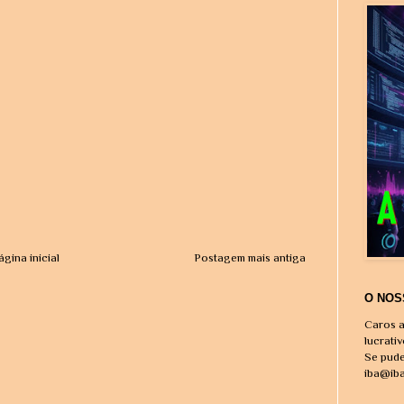
ágina inicial
Postagem mais antiga
O NOS
Caros a
lucrati
Se pude
iba@ib