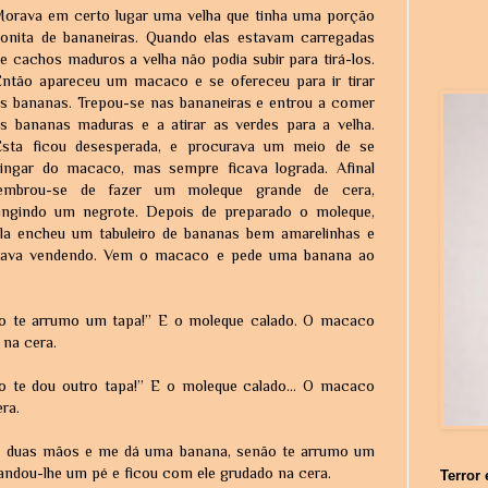
Morava em certo lugar uma velha que tinha uma porção
bonita de bananeiras. Quando elas estavam carregadas
e cachos maduros a velha não podia subir para tirá-los.
Então apareceu um macaco e se ofereceu para ir tirar
s bananas. Trepou-se nas bananeiras e entrou a comer
s bananas maduras e a atirar as verdes para a velha.
Esta ficou desesperada, e procurava um meio de se
vingar do macaco, mas sempre ficava lograda. Afinal
lembrou-se de fazer um moleque grande de cera,
fingindo um negrote. Depois de preparado o moleque,
ela encheu um tabuleiro de bananas bem amarelinhas e
stava vendendo. Vem o macaco e pede uma banana ao
 te arrumo um tapa!” E o moleque calado. O macaco
na cera.
 te dou outro tapa!” E o moleque calado... O macaco
ra.
s duas mãos e me dá uma banana, senão te arrumo um
sandou-lhe um pé e ficou com ele grudado na cera.
Terror 