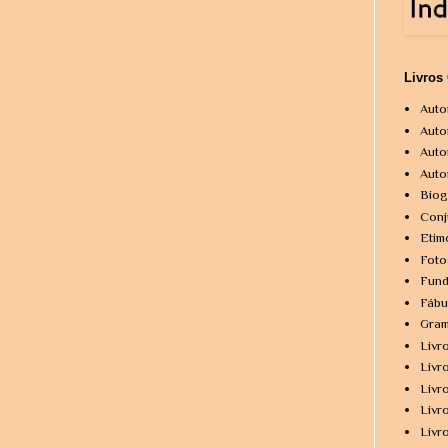
Livros
Auto
Auto
Auto
Auto
Biog
Conj
Etim
Foto
Fund
Fábu
Gram
Livr
Livr
Livr
Livr
Livr