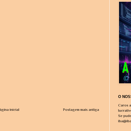
O NOS
Caros a
ágina inicial
Postagem mais antiga
lucrati
Se pude
iba@ib