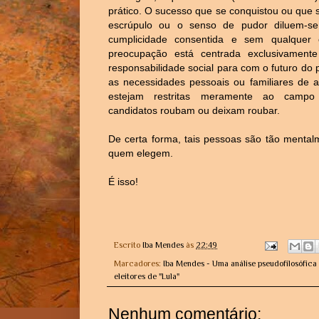
prático. O sucesso que se conquistou ou que 
escrúpulo ou o senso de pudor diluem-se
cumplicidade consentida e sem qualquer
preocupação está centrada exclusivament
responsabilidade social para com o futuro d
as necessidades pessoais ou familiares de 
estejam restritas meramente ao campo 
candidatos roubam ou deixam roubar.
De certa forma, tais pessoas são tão mentalm
quem elegem.
É isso!
Escrito
Iba Mendes
às
22:49
Marcadores:
Iba Mendes - Uma análise pseudofilosófica d
eleitores de "Lula"
Nenhum comentário: