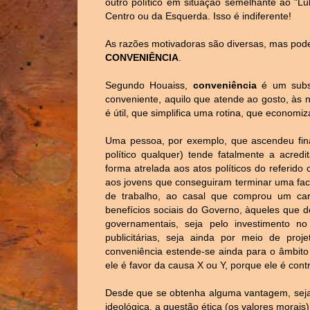
outro político em situação semelhante ao "L
Centro ou da Esquerda. Isso é indiferente!
As razões motivadoras
são diversas, mas pode
CONVENIÊNCIA
.
Segundo Houaiss,
conveniência
é um subs
conveniente, aquilo que atende ao gosto, às 
é útil, que simplifica uma rotina, que economiz
Uma pessoa, por exemplo, que ascendeu fina
político qualquer) tende fatalmente a acred
forma atrelada aos atos políticos do referid
aos jovens que conseguiram terminar uma fa
de trabalho, ao casal que comprou um car
benefícios sociais do Governo, àqueles que 
governamentais, seja pelo investimento no
publicitárias, seja ainda por meio de projet
conveniência estende-se ainda para o âmbito 
ele é favor da causa X ou Y, porque ele é contra
Desde que se obtenha alguma vantagem, seja e
ideológica, a questão ética (os valores morais