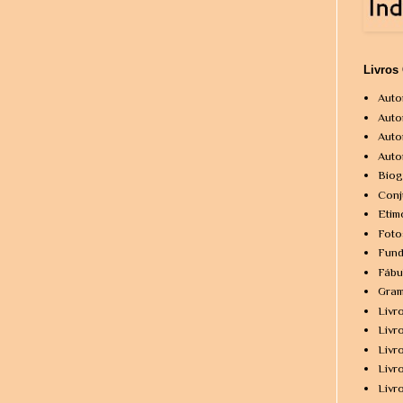
Livros
Auto
Auto
Auto
Auto
Biog
Conj
Etim
Foto
Fund
Fábu
Gram
Livr
Livr
Livr
Livr
Livr