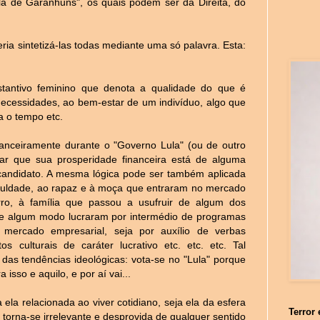
ula de Garanhuns", os quais podem ser da Direita, do
ria sintetizá-las todas mediante uma só palavra. Esta:
tantivo feminino que denota a qualidade do que é
necessidades, ao bem-estar de um indivíduo, algo que
a o tempo etc.
nceiramente durante o "Governo Lula" (ou de outro
itar que sua prosperidade financeira está de alguma
o candidato. A mesma lógica pode ser também aplicada
culdade, ao rapaz e à moça que entraram no mercado
ro, à família que passou a usufruir de algum dos
de algum modo lucraram por intermédio de programas
 mercado empresarial, seja por auxílio de verbas
os culturais de caráter lucrativo etc. etc. etc. Tal
das tendências ideológicas: vota-se no "Lula" porque
 isso e aquilo, e por aí vai...
la relacionada ao viver cotidiano, seja ela da esfera
Terror 
) torna-se irrelevante e desprovida de qualquer sentido