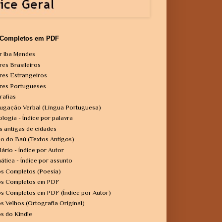
 Completos em PDF
r Iba Mendes
res Brasileiros
res Estrangeiros
res Portugueses
rafias
ugação Verbal (Língua Portuguesa)
ologia - Índice por palavra
s antigas de cidades
o do Baú (Textos Antigos)
lário - Índice por Autor
ática - Índice por assunto
os Completos (Poesia)
os Completos em PDF
os Completos em PDF (Índice por Autor)
os Velhos (Ortografia Original)
os do Kindle