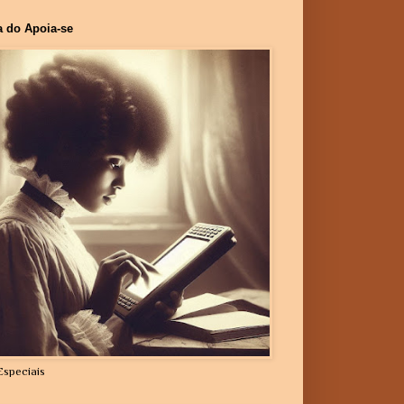
a do Apoia-se
Especiais