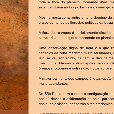
toda a flora do planalto, formando
ilhas
mai
estendendo-se ao longo dos vales, como gross
Mesmo nesta zona, entretanto, o domínio da ara
e a ocidente, pelas florestas políticas da baci
A flora dos campos é perfeitamente discrimi
caracterizada é a que compreende os planalto
Uma observação digna de nota é a que re
espécies da zona marítima muito atenuadas, 
Isto se vê, sobretudo, na família das palme
mesquinha. Mesmo a dos capões não dá ide
brejaúva
, o
guariri
e outras dão frutos aproveit
A maior palmeira dos campos é o
jarivá
. As 
muito abundantes.
De São Paulo para o norte a configuração bo
por aí, devido à acidentação do solo, parece
das duas divisões: nas terras altas predomina 
3. A primeira coisa que se nota, ao estudar