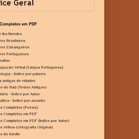
 Completos em PDF
r Iba Mendes
res Brasileiros
res Estrangeiros
res Portugueses
rafias
ugação Verbal (Língua Portuguesa)
ologia - Índice por palavra
s antigas de cidades
o do Baú (Textos Antigos)
lário - Índice por Autor
ática - Índice por assunto
os Completos (Poesia)
os Completos em PDF
os Completos em PDF (Índice por Autor)
os Velhos (Ortografia Original)
os do Kindle