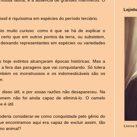
Lojinh
sil é riquíssima em espécies do período terciário.
to muito curioso: como é que se há de explicar o
certo que em outros pontos da terra, ou subsistem,
deixando representantes em espécies ou variedades
 hoje extintos alcançaram épocas históricas. Mas a
o a fera das paragens que vai conquistando. Só tolera
também os monstruosos e os indomesticáveis são os
m.
m disso útil, e por essas razões não desapareceu. Na
homem não foi ainda capaz de eliminá-lo. O camelo
 é útil.
poderia considerar-se como
conquistada
pelo gênio do
encontramos aqui era capaz de excluir assim, tão
Livros 
ino animal?