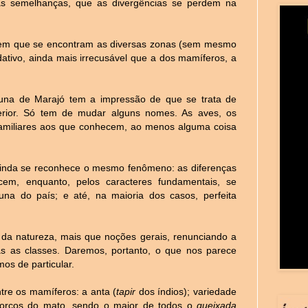
as semelhanças, que as divergências se perdem na
s em que se encontram as diversas zonas (sem mesmo
idativo, ainda mais irrecusável que a dos mamíferos, a
auna de Marajó tem a impressão de que se trata de
erior. Só tem de mudar alguns nomes. As aves, os
familiares aos que conhecem, ao menos alguma coisa
ainda se reconhece o mesmo fenômeno: as diferenças
ecem, enquanto, pelos caracteres fundamentais, se
una do país; e até, na maioria dos casos, perfeita
o da natureza, mais que noções gerais, renunciando a
as as classes. Daremos, portanto, o que nos parece
mos de particular.
ntre os mamíferos: a anta (
tapir
dos índios); variedade
orcos do mato, sendo o maior de todos o
queixada