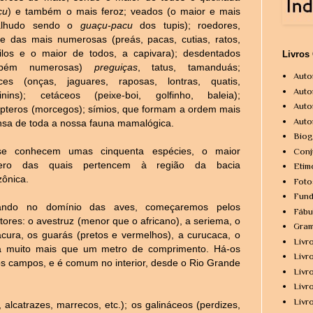
çu
) e também o mais feroz; veados (o maior e mais
alhudo sendo o
guaçu-pacu
dos tupis); roedores,
se das mais numerosas (preás, pacas, cutias, ratos,
ilos e o maior de todos, a capivara); desdentados
Livros
mbém numerosas)
preguiças
, tatus, tamanduás;
Auto
ces (onças, jaguares, raposas, lontras, quatis,
Auto
inins); cetáceos (peixe-boi, golfinho, baleia);
Auto
ópteros (morcegos); símios, que formam a ordem mais
Auto
nsa de toda a nossa fauna mamalógica.
Biog
se conhecem umas cinquenta espécies, o maior
Conj
ero das quais pertencem à região da bacia
Etim
ônica.
Foto
Fund
rando no domínio das aves, começaremos pelos
Fábu
atores: o avestruz (menor que o africano), a seriema, o
Gram
acura, os guarás (pretos e vermelhos), a curucaca, o
Livr
 a muito mais que um metro de comprimento. Há-os
Livr
os campos, e é comum no interior, desde o Rio Grande
Livr
Livr
Livr
alcatrazes, marrecos, etc.); os galináceos (perdizes,