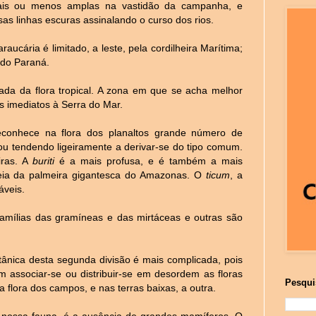
s ou menos amplas na vastidão da campanha, e
as linhas escuras assinalando o curso dos rios.
ucária é limitado, a leste, pela cordilheira Marítima;
a do Paraná.
nada da flora tropical. A zona em que se acha melhor
s imediatos à Serra do Mar.
conhece na flora dos planaltos grande número de
ou tendendo ligeiramente a derivar-se do tipo comum.
iras. A
buriti
é a mais profusa, e é também a mais
ia da palmeira gigantesca do Amazonas. O
ticum
, a
áveis.
famílias das gramíneas e das mirtáceas e outras são
tânica desta segunda divisão é mais complicada, pois
m associar-se ou distribuir-se em desordem as floras
Pesqui
a flora dos campos, e nas terras baixas, a outra.
 a nossa fauna, é a ausência de grandes mamíferos. O