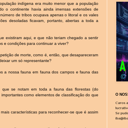
opulação indígena era muito menor que a população
todo o continente havia ainda imensas extensões de
r número de tribos ocupava apenas o litoral e os vales
dões desoladas ficavam, portanto, abertas a toda a
ue existiram aqui, e que não teriam chegado a sentir
s e condições para continuar a viver?
petição de morte, como é, então, que desapareceram
 deixar um só representante?
emos a nossa fauna em fauna dos campos e fauna das
s que se notam em toda a fauna das florestas (do
O NOS
s importantes como elementos de classificação do que
Caros a
lucrati
 mais características para reconhecer-se que é assim
Se pude
iba@ib