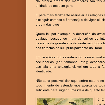
Na própria ordem dos mamíferos são tais 
unidade do aspecto geral.
E para mais facilmente assinalar as relaçõe
distinguir campos e florestas) é de vigor eluc
ordem das aves.
Quem lê, por exemplo, a descrição da avif
qualquer bosque ou mata do sul ou do int
pássaros da grande ilha do norte são todos 
das florestas do sul, principalmente do litoral.
Em relação a outras ordens do reino animal 
secundárias (cor, tamanho, etc.); desapar
assinala uma analogia visível em toda a fa
identidade.
Não seria possível dar aqui, sobre este rein
todo intento de estender-nos acerca de tod
suficiente para sugerir uma ideia de quanto te
5. E
de p