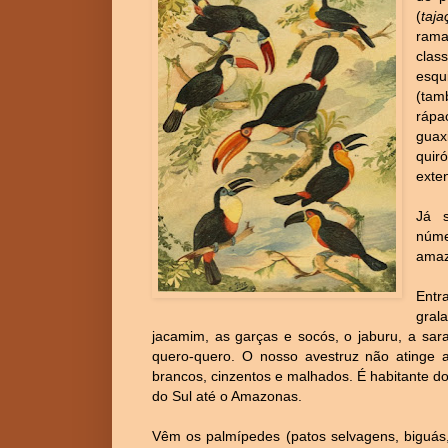
(
taja
ram
clas
esqu
(ta
rápa
guax
quir
exte
Já 
núm
amaz
Ent
gral
jacamim, as garças e socós, o jaburu, a sar
quero-quero. O nosso avestruz não atinge
brancos, cinzentos e malhados. É habitante d
do Sul até o Amazonas.
Vêm os palmípedes (patos selvagens, biguás, 