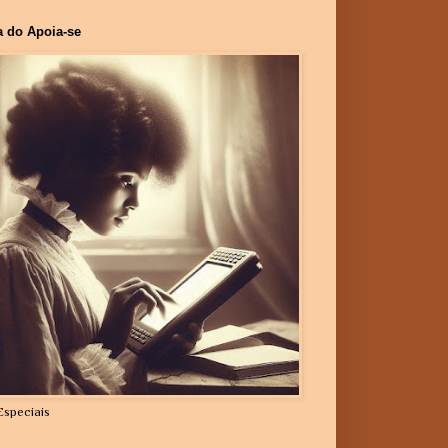
a do Apoia-se
Especiais