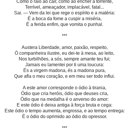
Como o raio ao cair, como ao encher a torrente,
Terrível, ameaçador, implacável, fatal...
Sai. — Vem da lei que rege o espírito e a matéria:
É a boca da fome a cuspir a miséria,
É a ferida enfim, que vomita o punhal.
***
Austera Liberdade, amor, paixão, respeito,
Ó companheira ilustre, eu dei-te à mesa, ao leito,
Nos turbilhões, a sós, sempre amante teu fui;
Jamais eu lamentei por ti uma loucura:
És a virgem madona, és a madona pura,
Que afla o meu coração, e em meu ser todo influi.
A este amor corresponde o ódio à tirania,
Ódio que cria heróis, ódio que deuses cria,
Ódio que na medalha é o anverso do amor:
E este ódio é deixa antiga à força bruta e cega:
Este ódio o tempo aumenta, engrossa, e ao tempo entrega:
É o ódio do oprimido ao ódio do opressor.
***