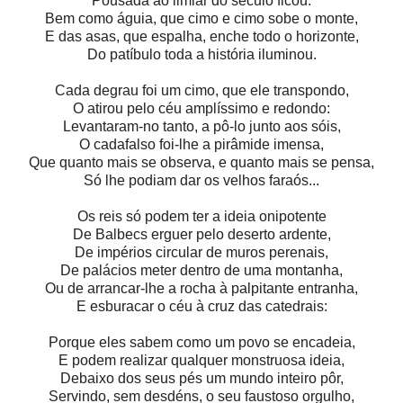
Pousada ao limiar do século ficou:
Bem como águia, que cimo e cimo sobe o monte,
E das asas, que espalha, enche todo o horizonte,
Do patíbulo toda a história iluminou.
Cada degrau foi um cimo, que ele transpondo,
O atirou pelo céu amplíssimo e redondo:
Levantaram-no tanto, a pô-lo junto aos sóis,
O cadafalso foi-lhe a pirâmide imensa,
Que quanto mais se observa, e quanto mais se pensa,
Só lhe podiam dar os velhos faraós...
Os reis só podem ter a ideia onipotente
De Balbecs erguer pelo deserto ardente,
De impérios circular de muros perenais,
De palácios meter dentro de uma montanha,
Ou de arrancar-lhe a rocha à palpitante entranha,
E esburacar o céu à cruz das catedrais:
Porque eles sabem como um povo se encadeia,
E podem realizar qualquer monstruosa ideia,
Debaixo dos seus pés um mundo inteiro pôr,
Servindo, sem desdéns, o seu faustoso orgulho,