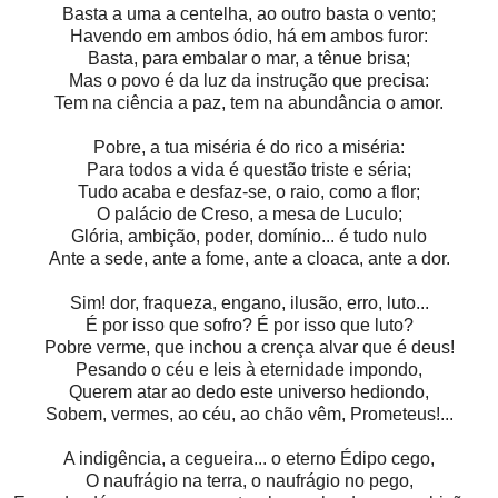
Basta a uma a centelha, ao outro basta o vento;
Havendo em ambos ódio, há em ambos furor:
Basta, para embalar o mar, a tênue brisa;
Mas o povo é da luz da instrução que precisa:
Tem na ciência a paz, tem na abundância o amor.
Pobre, a tua miséria é do rico a miséria:
Para todos a vida é questão triste e séria;
Tudo acaba e desfaz-se, o raio, como a flor;
O palácio de Creso, a mesa de Luculo;
Glória, ambição, poder, domínio... é tudo nulo
Ante a sede, ante a fome, ante a cloaca, ante a dor.
Sim! dor, fraqueza, engano, ilusão, erro, luto...
É por isso que sofro? É por isso que luto?
Pobre verme, que inchou a crença alvar que é deus!
Pesando o céu e leis à eternidade impondo,
Querem atar ao dedo este universo hediondo,
Sobem, vermes, ao céu, ao chão vêm, Prometeus!...
A indigência, a cegueira... o eterno Édipo cego,
O naufrágio na terra, o naufrágio no pego,