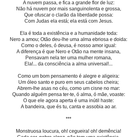
A nuvem passa, e fica a grande flor de luz:
Não há nuvem por mais sanguinolenta e grossa,
Que ofuscar o clarão da liberdade possa:
Com Judas ela está; ela está com Jesus.
Ela é toda a existência e a humanidade toda:
Nero a amou; Otão deu-lhe uma alma ebriosa e doida:
Como o deles, ó deusa, é nosso amor igual:
A diferença é que Nero e Otão na mente insana,
Pensavam nela ter uma mulher romana,
Ela!... da consciência a alma universal!...
Como um bom pensamento é alegre e aligeira:
Um óleo santo e puro em seus cabelos cheira;
Abrem-lhe asas no céu, como um cisne no mar:
Quando alguém pensa ter-te, ó alma, ó mãe, voaste:
O que ele agora aperta é uma inútil haste:
A bandeira, que és tu, canta e assobia ao ar.
***
Monstruosa loucura, oh! cegueira! oh! demência!