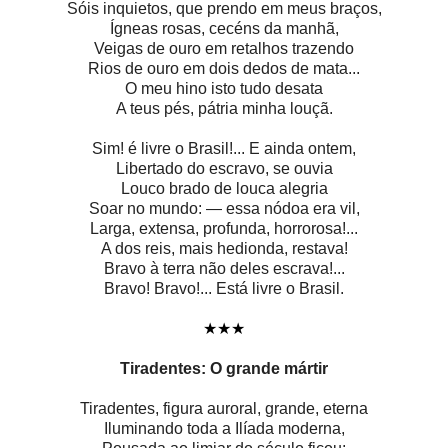
Sóis inquietos, que prendo em meus braços,
Ígneas rosas, cecéns da manhã,
Veigas de ouro em retalhos trazendo
Rios de ouro em dois dedos de mata...
O meu hino isto tudo desata
A teus pés, pátria minha louçã.
Sim! é livre o Brasil!... E ainda ontem,
Libertado do escravo, se ouvia
Louco brado de louca alegria
Soar no mundo: — essa nódoa era vil,
Larga, extensa, profunda, horrorosa!...
A dos reis, mais hedionda, restava!
Bravo à terra não deles escrava!...
Bravo! Bravo!... Está livre o Brasil.
★★★
Tiradentes: O grande mártir
Tiradentes, figura auroral, grande, eterna
Iluminando toda a Ilíada moderna,