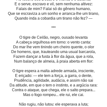
E o serve, escravo e vil, sem nenhuma altivez:
Falais de mim? Falai só do gênero humano,
Que se escraviza a um sonho e arranca-lhe um tirano,
Quando inda a cobardia um tirano não fez? —
***
O tigre de Ceilão, negro, ousado levanta
A cabeça orgulhosa em torno: o vento canta:
Do mar lhe vem tinindo um cheiro quente, o olor
De homens, que, trauteando uma usual barcarola,
Fazem dançar a fusta à flor da água, que a rola,
Num balanço de almeia, à praia aberta em flor:
O tigre espera a malta adrede armada, insciente,
E eriçado: — ele tem a força, a garra, o dente,
Prudência, agilidade, audácia, e assim não sai
Da atitude, em que o tem o instinto, e a argúcia rara:
Contra o ataque, que chega, ele o salto prepara...
Mas o fogo rompeu... ele rui, ele cai.
Não rugiu, não lutou: ele esperava a luta;