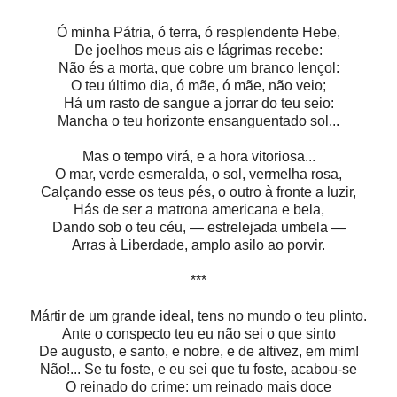
Ó minha Pátria, ó terra, ó resplendente Hebe,
De joelhos meus ais e lágrimas recebe:
Não és a morta, que cobre um branco lençol:
O teu último dia, ó mãe, ó mãe, não veio;
Há um rasto de sangue a jorrar do teu seio:
Mancha o teu horizonte ensanguentado sol...
Mas o tempo virá, e a hora vitoriosa...
O mar, verde esmeralda, o sol, vermelha rosa,
Calçando esse os teus pés, o outro à fronte a luzir,
Hás de ser a matrona americana e bela,
Dando sob o teu céu, — estrelejada umbela —
Arras à Liberdade, amplo asilo ao porvir.
***
Mártir de um grande ideal, tens no mundo o teu plinto.
Ante o conspecto teu eu não sei o que sinto
De augusto, e santo, e nobre, e de altivez, em mim!
Não!... Se tu foste, e eu sei que tu foste, acabou-se
O reinado do crime: um reinado mais doce