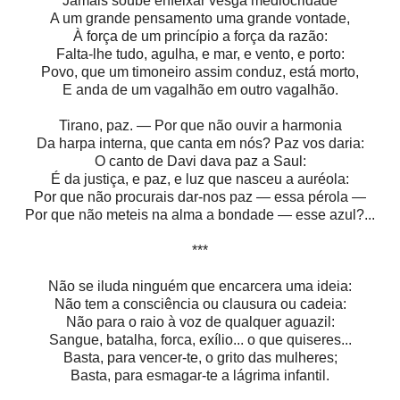
Jamais soube enfeixar vesga mediocridade
A um grande pensamento uma grande vontade,
À força de um princípio a força da razão:
Falta-lhe tudo, agulha, e mar, e vento, e porto:
Povo, que um timoneiro assim conduz, está morto,
E anda de um vagalhão em outro vagalhão.
Tirano, paz. — Por que não ouvir a harmonia
Da harpa interna, que canta em nós? Paz vos daria:
O canto de Davi dava paz a Saul:
É da justiça, e paz, e luz que nasceu a auréola:
Por que não procurais dar-nos paz — essa pérola —
Por que não meteis na alma a bondade — esse azul?...
***
Não se iluda ninguém que encarcera uma ideia:
Não tem a consciência ou clausura ou cadeia:
Não para o raio à voz de qualquer aguazil:
Sangue, batalha, forca, exílio... o que quiseres...
Basta, para vencer-te, o grito das mulheres;
Basta, para esmagar-te a lágrima infantil.