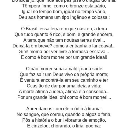
Do arcanjo, que inda aos pés pisa o dragão do mal:
Têmpera firme, como o bronze estatuário,
Igual no tempo bom, igual no tempo vário,
Deu aos homens um tipo ingênuo e colossal:
O Brasil, essa terra em que nasceu, a terra
Que tudo quanto é rico, e bom, e grande encerra,
A terra que não tem noutras terras rival...
Deixá-la em breve? como a entranha o lanceava!...
Sim! morria por ver livre a formosa escrava...
E como é bom morrer por um grande ideal!
O não morrer seria amaldiçoar a sorte
Que faz sair um Deus vivo da própria morte;
É ventura encontrá-la em seu caminho e ter
Ocasião de dar por uma ideia a vida:
A morte afirma a ideia, afirma e a consolida...
Por um grande ideal oh! como é bom morrer!...
Aprendamos com ele o ódio à tirania:
No sangue, que correu, quando o algoz o feria,
Pôs a história o buril vibrante de emoção,
E cinzelou, chorando, o lirial poema: