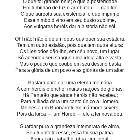
O que foi grande nele; o que à posteridade
Em turbilhão de luz o arrebatou; — não foi:
O que aureola sua existência, o que imprime
Esse nimbo divino em seu busto sublime,
Aos vulgares heróis dar a história não sói.
Oh! não! não é de um deus qualquer sua estatura,
Tem um outro estalão, pois que tem outra altura:
Os Hesíodos dão-lhe, em céu novo, um lugar;
Só acendeu seu sangue uma ideia alta e vasta,
Mas o pouco que coube em seu destino basta
Para a glória de um povo e as glórias de um altar.
Bastara para dar uma eterna memória
A cem heróis e encher muitas nações de glórias;
Há Panteão que ainda heróis não recebeu;
Para a Ilíada dera um canto único a Homero,
Moisés a um Buonarroti em mármore severo,
Pois da forca — um Horeb — ele a lei nova deu.
Guardar pura a grandeza intemerata de alma,
Seu triunfo foi esse, essa foi sua palma.
Aspiração, trabalho, obra, fim, ideal: