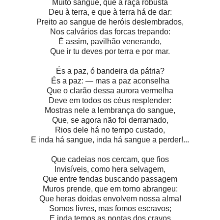
Muito sangue, que a raça robusta
Deu à terra, e que à terra há de dar:
Preito ao sangue de heróis deslembrados,
Nos calvários das forcas trepando:
É assim, pavilhão venerando,
Que ir tu deves por terra e por mar.
És a paz, ó bandeira da pátria?
És a paz: — mas a paz aconselha
Que o clarão dessa aurora vermelha
Deve em todos os céus resplender:
Mostras nele a lembrança do sangue,
Que, se agora não foi derramado,
Rios dele há no tempo custado,
E inda há sangue, inda há sangue a perder!...
Que cadeias nos cercam, que fios
Invisíveis, como hera selvagem,
Que entre fendas buscando passagem
Muros prende, que em torno abrangeu:
Que heras doidas envolvem nossa alma!
Somos livres, mas fomos escravos;
E inda temos as pontas dos cravos