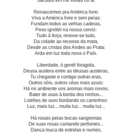
Sacudiu em mil voltas no ar.
Renascemos pra América livre:
Viva a América livre e sem peias:
Fundam todos as velhas cadeias,
Peso ignóbil na nossa cerviz:
Tudo à forja; renove-se tudo,
Da cidade ao recesso da mata,
Desde as cristas dos Andes ao Prata:
Arda em luz toda nova o País.
Liberdade, ó gentil foragida,
Deusa austera entre as deusas austeras,
Tu chegaste e contigo outras eras,
Outros sóis, outros céus mais azuis:
Há no ambiente uns aromas mais novos,
Bater de asas à borda dos ninhos...
Listrões de ouro bordando os caminhos:
Luz, mais luz... muita luz... muita luz...
Há rosais pelas bocas sangrentas
De suas rosas cantando perfumes...
Dança louca de estrelas e numes,