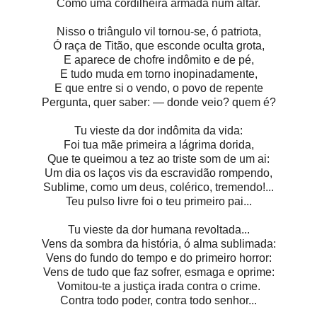
Como uma cordilheira armada num altar.
Nisso o triângulo vil tornou-se, ó patriota,
Ó raça de Titão, que esconde oculta grota,
E aparece de chofre indômito e de pé,
E tudo muda em torno inopinadamente,
E que entre si o vendo, o povo de repente
Pergunta, quer saber: — donde veio? quem é?
Tu vieste da dor indômita da vida:
Foi tua mãe primeira a lágrima dorida,
Que te queimou a tez ao triste som de um ai:
Um dia os laços vis da escravidão rompendo,
Sublime, como um deus, colérico, tremendo!...
Teu pulso livre foi o teu primeiro pai...
Tu vieste da dor humana revoltada...
Vens da sombra da história, ó alma sublimada:
Vens do fundo do tempo e do primeiro horror:
Vens de tudo que faz sofrer, esmaga e oprime:
Vomitou-te a justiça irada contra o crime.
Contra todo poder, contra todo senhor...