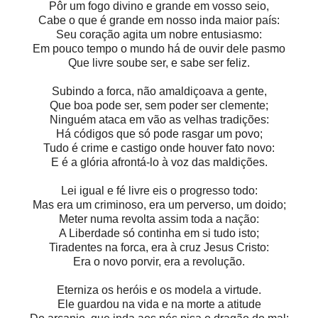
Pôr um fogo divino e grande em vosso seio,
Cabe o que é grande em nosso inda maior país:
Seu coração agita um nobre entusiasmo:
Em pouco tempo o mundo há de ouvir dele pasmo
Que livre soube ser, e sabe ser feliz.
Subindo a forca, não amaldiçoava a gente,
Que boa pode ser, sem poder ser clemente;
Ninguém ataca em vão as velhas tradições:
Há códigos que só pode rasgar um povo;
Tudo é crime e castigo onde houver fato novo:
E é a glória afrontá-lo à voz das maldições.
Lei igual e fé livre eis o progresso todo:
Mas era um criminoso, era um perverso, um doido;
Meter numa revolta assim toda a nação:
A Liberdade só continha em si tudo isto;
Tiradentes na forca, era à cruz Jesus Cristo:
Era o novo porvir, era a revolução.
Eterniza os heróis e os modela a virtude.
Ele guardou na vida e na morte a atitude