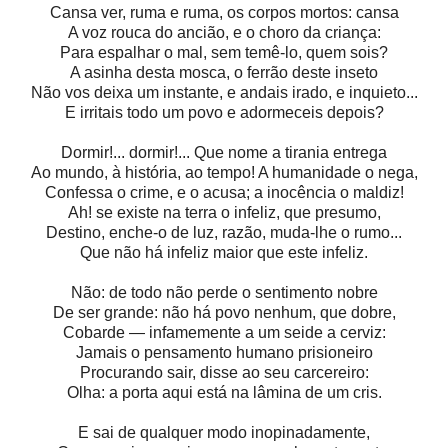
Cansa ver, ruma e ruma, os corpos mortos: cansa
A voz rouca do ancião, e o choro da criança:
Para espalhar o mal, sem temê-lo, quem sois?
A asinha desta mosca, o ferrão deste inseto
Não vos deixa um instante, e andais irado, e inquieto...
E irritais todo um povo e adormeceis depois?
Dormir!... dormir!... Que nome a tirania entrega
Ao mundo, à história, ao tempo! A humanidade o nega,
Confessa o crime, e o acusa; a inocência o maldiz!
Ah! se existe na terra o infeliz, que presumo,
Destino, enche-o de luz, razão, muda-lhe o rumo...
Que não há infeliz maior que este infeliz.
Não: de todo não perde o sentimento nobre
De ser grande: não há povo nenhum, que dobre,
Cobarde — infamemente a um seide a cerviz:
Jamais o pensamento humano prisioneiro
Procurando sair, disse ao seu carcereiro:
Olha: a porta aqui está na lâmina de um cris.
E sai de qualquer modo inopinadamente,