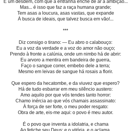
E um desdém, com que a entranha enche de ar a ambição...
Mas... é isso que faz a raça humana grande;
Tem asas a loucura, asas vastas, que expande
À busca de ideais, que talvez busca em vão!...
***
Diz consigo o tirano: — Eu abro o calabouço:
Eu a voz da verdade e a voz do amor não ouço;
Prendo à fronte a calúnia, onde um nimbo há de abrir:
Eu arvoro a mentira em bandeira de guerra,
Faço o sangue correr, embebo dele a terra;
Mesmo em leivas de sangue há rosais a florir.
Que espero da hecatombe, e da viuvez que espero?
Há de tudo esbarrar em meu silêncio austero:
Amo aquilo por que vós tendes tanto horror:
Chamo inércia ao que vós chamais assassinato:
À força de ser forte, o meu poder resgato:
Obra de arte, eis-me aqui: o povo é meu autor.
É o povo que inventa a idolatria, e chama
Ao fetiche seu Deus; e o vitória, e o aclama,