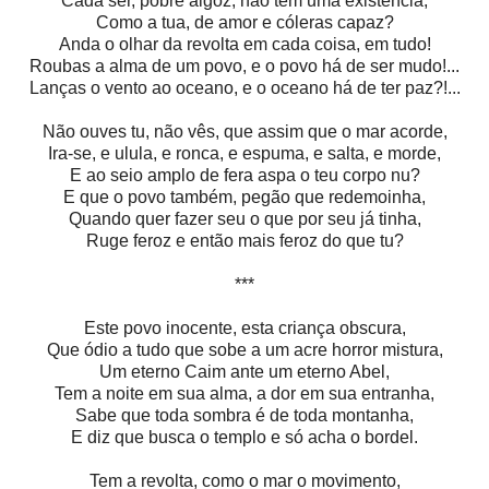
Cada ser, pobre algoz, não tem uma existência,
Como a tua, de amor e cóleras capaz?
Anda o olhar da revolta em cada coisa, em tudo!
Roubas a alma de um povo, e o povo há de ser mudo!...
Lanças o vento ao oceano, e o oceano há de ter paz?!...
Não ouves tu, não vês, que assim que o mar acorde,
Ira-se, e ulula, e ronca, e espuma, e salta, e morde,
E ao seio amplo de fera aspa o teu corpo nu?
E que o povo também, pegão que redemoinha,
Quando quer fazer seu o que por seu já tinha,
Ruge feroz e então mais feroz do que tu?
***
Este povo inocente, esta criança obscura,
Que ódio a tudo que sobe a um acre horror mistura,
Um eterno Caim ante um eterno Abel,
Tem a noite em sua alma, a dor em sua entranha,
Sabe que toda sombra é de toda montanha,
E diz que busca o templo e só acha o bordel.
Tem a revolta, como o mar o movimento,