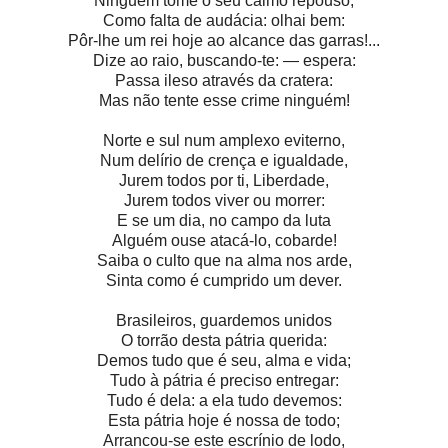
Ninguém tome o seu calmo repouso,
Como falta de audácia: olhai bem:
Pôr-lhe um rei hoje ao alcance das garras!...
Dize ao raio, buscando-te: — espera:
Passa ileso através da cratera:
Mas não tente esse crime ninguém!
Norte e sul num amplexo eviterno,
Num delírio de crença e igualdade,
Jurem todos por ti, Liberdade,
Jurem todos viver ou morrer:
E se um dia, no campo da luta
Alguém ouse atacá-lo, cobarde!
Saiba o culto que na alma nos arde,
Sinta como é cumprido um dever.
Brasileiros, guardemos unidos
O torrão desta pátria querida:
Demos tudo que é seu, alma e vida;
Tudo à pátria é preciso entregar:
Tudo é dela: a ela tudo devemos:
Esta pátria hoje é nossa de todo;
Arrancou-se este escrínio de lodo,