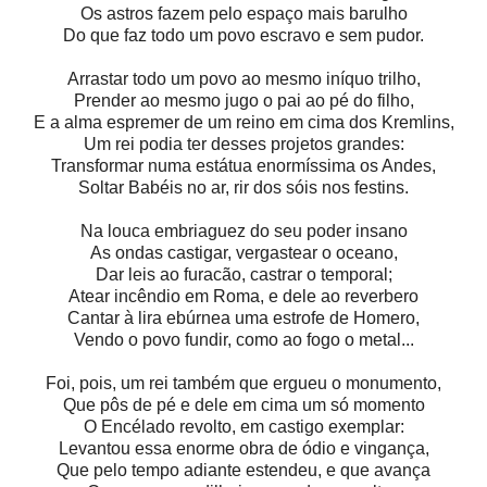
Os astros fazem pelo espaço mais barulho
Do que faz todo um povo escravo e sem pudor.
Arrastar todo um povo ao mesmo iníquo trilho,
Prender ao mesmo jugo o pai ao pé do filho,
E a alma espremer de um reino em cima dos Kremlins,
Um rei podia ter desses projetos grandes:
Transformar numa estátua enormíssima os Andes,
Soltar Babéis no ar, rir dos sóis nos festins.
Na louca embriaguez do seu poder insano
As ondas castigar, vergastear o oceano,
Dar leis ao furacão, castrar o temporal;
Atear incêndio em Roma, e dele ao reverbero
Cantar à lira ebúrnea uma estrofe de Homero,
Vendo o povo fundir, como ao fogo o metal...
Foi, pois, um rei também que ergueu o monumento,
Que pôs de pé e dele em cima um só momento
O Encélado revolto, em castigo exemplar:
Levantou essa enorme obra de ódio e vingança,
Que pelo tempo adiante estendeu, e que avança