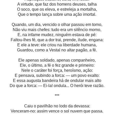
A virtude, que faz dos homens deuses, talha
O soco, que os eleva, e estreleja a mortalha,
Que o tempo lança sobre uma ação imortal.
Quando, um dia, vencido o olhar passou em torno,
Não viu mais chefes: tudo era um silêncio morno,
E, na infame mudez, ninguém estava de pé:
Faltou-lhes fé, que a dor trai, prende, ilude, engana:
E ele a teve: ele criou na liberdade humana,
Guardou, como a Vestal no altar pagão, a fé.
Ele apenas soldado, apenas companheiro,
Ele, o último, a fé o fez grande e primeiro:
Nele o caráter foi força, heroísmo, ação:
E pensava, subindo a forca: — um povo exalto:
E essa augusta bandeira há de ondular mais alto
Do que a forca: — Ei-la! ondula... O herói teve razão.
***
Caiu o pavilhão no lodo da devassa:
Venceram-no: assim vence o sol nuvem que passa.