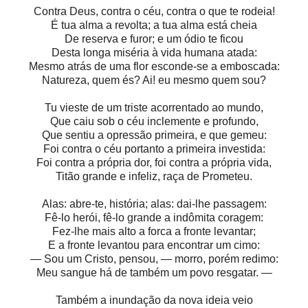
Contra Deus, contra o céu, contra o que te rodeia!
É tua alma a revolta; a tua alma está cheia
De reserva e furor; e um ódio te ficou
Desta longa miséria à vida humana atada:
Mesmo atrás de uma flor esconde-se a emboscada:
Natureza, quem és? Ai! eu mesmo quem sou?
Tu vieste de um triste acorrentado ao mundo,
Que caiu sob o céu inclemente e profundo,
Que sentiu a opressão primeira, e que gemeu:
Foi contra o céu portanto a primeira investida:
Foi contra a própria dor, foi contra a própria vida,
Titão grande e infeliz, raça de Prometeu.
Alas: abre-te, história; alas: dai-lhe passagem:
Fê-lo herói, fê-lo grande a indômita coragem:
Fez-lhe mais alto a forca a fronte levantar;
E a fronte levantou para encontrar um cimo:
— Sou um Cristo, pensou, — morro, porém redimo:
Meu sangue há de também um povo resgatar. —
Também a inundação da nova ideia veio