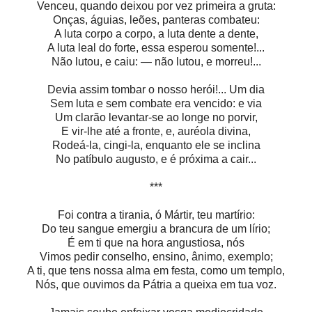
Venceu, quando deixou por vez primeira a gruta:
Onças, águias, leões, panteras combateu:
A luta corpo a corpo, a luta dente a dente,
A luta leal do forte, essa esperou somente!...
Não lutou, e caiu: — não lutou, e morreu!...
Devia assim tombar o nosso herói!... Um dia
Sem luta e sem combate era vencido: e via
Um clarão levantar-se ao longe no porvir,
E vir-lhe até a fronte, e, auréola divina,
Rodeá-la, cingi-la, enquanto ele se inclina
No patíbulo augusto, e é próxima a cair...
***
Foi contra a tirania, ó Mártir, teu martírio:
Do teu sangue emergiu a brancura de um lírio;
É em ti que na hora angustiosa, nós
Vimos pedir conselho, ensino, ânimo, exemplo;
A ti, que tens nossa alma em festa, como um templo,
Nós, que ouvimos da Pátria a queixa em tua voz.