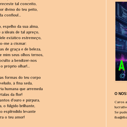
receste tal conceito,
r divino do teu peito,
da confiou!...
o, espelho da sua alma,
a ideais de tal apreço,
ele extático estremeço,
o-me a cismar:
as de graça e de beleza,
e mim seus olhos ternos,
oculto a bendizer-nos
 próprio olhar!...
eas formas do teu corpo
veludo, à fina seda,
tria humana que arremeda
O NOS
talas da flor!
antos d'ouro e púrpura,
Caros a
, o fúlgido brilhante,
lucrati
o esplêndido levante
Se pude
ra o teu amor!
iba@ib