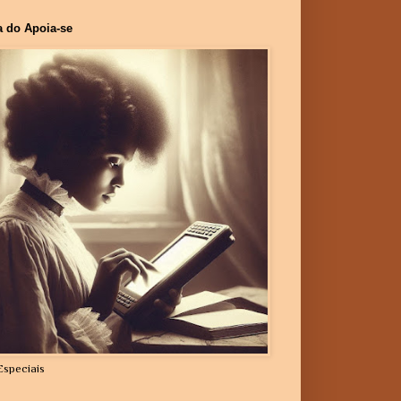
a do Apoia-se
Especiais