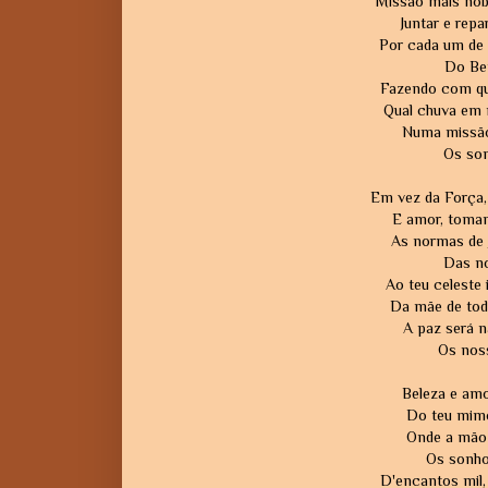
Missão mais nob
Juntar e repa
Por cada um de 
Do Bem
Fazendo com qu
Qual chuva em 
Numa missão 
Os son
Em vez da Força,
E amor, toman
As normas de J
Das n
Ao teu celeste 
Da mãe de tod
A paz será n
Os noss
Beleza e amo
Do teu mimo
Onde a mão 
Os sonhos
D'encantos mil,