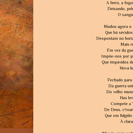
A ferro, a fogo
Deixando, pel
O sangue
Mudou agora o 
Que há séculos 
Despontam no horiz
Mais ru
Em vez da guer
Impõe-nos por pr
Que impávidos 
Nova lu
Fechado para 
Da guerra uni
Do velho mund
Nas len
Compete a Ti
De Deus, c'roar
Que em fúlgido
À clara