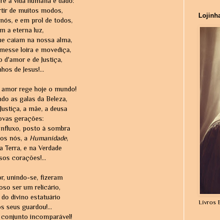
re à vida humana é dado:
rtir de muitos modos,
Lojinh
nós, e em prol de todos,
 a eterna luz,
e caiam na nossa alma,
messe loira e movediça,
d'amor e de Justiça,
hos de Jesus!...
 amor rege hoje o mundo!
do as galas da Beleza,
ustiça, a mãe, a deusa
ovas gerações:
influxo, posto à sombra
os nós, a
Humanidade
,
a Terra, e na Verdade
os corações!...
r, unindo-se, fizeram
so ser um relicário,
do divino estatuário
Livros 
 seus guardou!...
 conjunto incomparável!