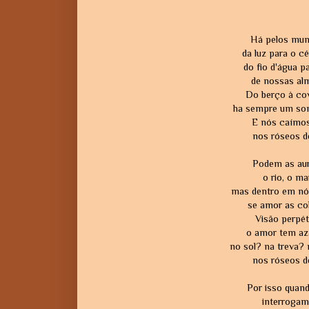
Há pelos mun
da luz para o cé
do fio d'água p
de nossas alm
Do berço à cov
ha sempre um son
E nós caímos
nos róseos de
Podem as aura
o rio, o ma
mas dentro em nós,
se amor as co
Visão perpét
o amor tem aza
no sol? na treva? 
nos róseos de
Por isso quand
interrogam