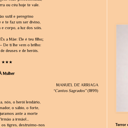
ra ou céu hoje te vale.
o sutil e peregrino
 e te faz um ser divino,
 e corpo, a luz dos sóis.
 a Mãe: Ele é teu filho;
De ti lhe vem o brilho:
de deuses e de heróis.
★★★
À Mulher
MANUEL DE ARRIAGA
“Cantos Sagrados”
(1899)
, nós, o herói lendário,
ador, o sábio, o forte,
 juramos ante a morte
'irmão a irmão!...
 os tigres, destruímo-nos
Terror 