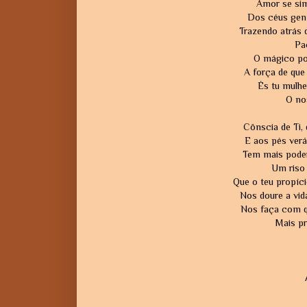
Amor se si
Dos céus gent
Trazendo atrás 
Pac
O mágico po
A força de que
És tu mulher
O no
Cônscia de Ti, 
E aos pés verá
Tem mais poder
Um riso 
Que o teu propíci
Nos doure a vida
Nos faça com q
Mais p