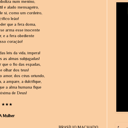
mboliza num menino,
il e alado mensageiro,
de si, como um cordeiro,
ífico leão!
der que a fera doma,
 se arma esse inocente
, e a fera obediente
sso coração!
das leis da vida, impera!
s as almas subjugadas!
 que o fio das espadas,
e olhar dos teus!
o amor, dos céus oriundo,
, a ampare, a dulcifique,
ue a alma humana fique
róxima de Deus!
★★★
A Mulher
BRASÍLIO MACHADO