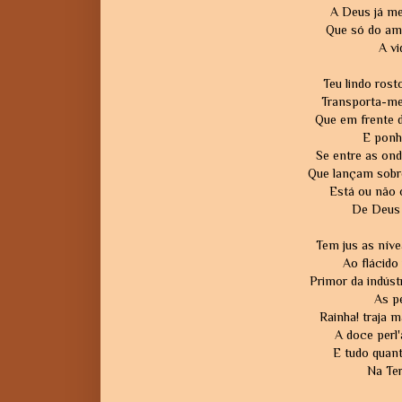
A Deus já me
Que só do amo
A vi
Teu lindo rost
Transporta-me 
Que em frente d
E ponh
Se entre as ond
Que lançam sobr
Está ou não 
De Deus o
Tem jus as nív
Ao flácido 
Primor da indús
As pé
Rainha! traja m
A doce perl'a
E tudo quant
Na Ter