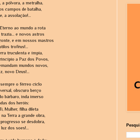
, a pólvora, a metralha,
os campos de batalha,
, a assolação!...
Eterno ao mundo a rota
trazia... e novos astros
onte, e em nossos mastros
tilos troféus!...
ra truculenta e ímpia,
incípio a Paz dos Povos,
demandam mundos novos,
z, novo Deus!...
sempre o férreo ciclo
versal, obscuro berço
o bárbaro, inda imerso
das dos heróis:
, Mulher, filha dileta
 na Terra a grande obra,
 progresso se desdobra,
Pesqui
 luz dos soes!...