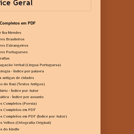
 Completos em PDF
r Iba Mendes
res Brasileiros
res Estrangeiros
res Portugueses
rafias
ugação Verbal (Língua Portuguesa)
ologia - Índice por palavra
s antigas de cidades
o do Baú (Textos Antigos)
lário - Índice por Autor
ática - Índice por assunto
os Completos (Poesia)
os Completos em PDF
os Completos em PDF (Índice por Autor)
os Velhos (Ortografia Original)
os do Kindle