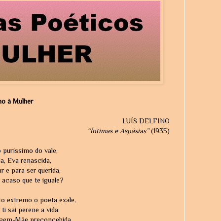
no à Mulher
LUÍS DELFINO
“Íntimas e Aspásias”
(1935)
io puríssimo do vale,
a, Eva renascida,
 e para ser querida,
 acaso que te iguale?
to extremo o poeta exale,
ti sai perene a vida:
rgem-Mãe preconcebida,