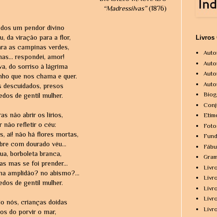
“Madressilvas”
(1876)
dos um pendor divino
u, da viração para a flor,
Livros
ara as campinas verdes,
Auto
as... respondei, amor!
Auto
a, do sorriso à lágrima
Auto
ho que nos chama e quer.
Auto
 descuidados, presos
Biog
dos de gentil mulher.
Conj
s não abrir os lírios,
Etim
r não refletir o céu:
Foto
 ai! não há flores mortas,
Fund
bre com dourado véu...
Fábu
ua, borboleta branca,
Gram
s mas se foi prender...
Livr
na amplidão? no abismo?...
Livr
dos de gentil mulher.
Livr
Livr
o nós, crianças doidas
Livr
os do porvir o mar,