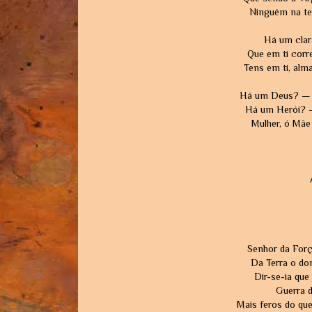
Ninguém na ter
Há um clarã
Que em ti corre
Tens em ti, alma
Há um Deus? — És
Há um Herói? — 
Mulher, ó Mãe 
Senhor da Força
Da Terra o dom
Dir-se-ia que
Guerra d
Mais feros do que