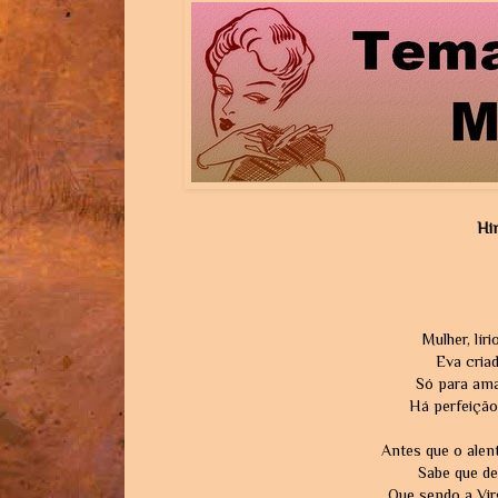
Hi
Mulher, lír
Eva criad
Só para amar
Há perfeição
Antes que o alen
Sabe que de 
Que sendo a Vi