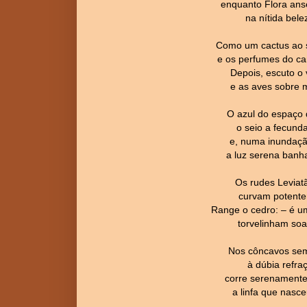
enquanto Flora ans
na nítida bele
Como um cactus ao s
e os perfumes do can
Depois, escuto o v
e as aves sobre 
O azul do espaço 
o seio a fecund
e, numa inundaçã
a luz serena banh
Os rudes Leviat
curvam potente
Range o cedro: – é um
torvelinham soa
Nos côncavos sem 
à dúbia refraç
corre serenamente,
a linfa que nasce