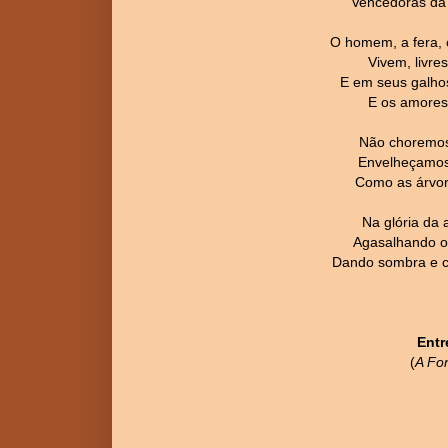
Vencedoras da 
O homem, a fera, 
Vivem, livre
E em seus galho
E os amores
Não choremos
Envelheçamos
Como as árvor
Na glória da 
Agasalhando o
Dando sombra e c
Entr
(
A Fo