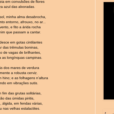
eia em convulsões de flores
za azul das alvoradas.
ol, minha alma desabrocha,
to entorno, afrouxo, no ar...
ento, e fito a árida rocha
mim que passam a cantar.
desce em gotas cintilantes
ar das trêmulas boninas,
o de vagas de brilhantes,
a as longínquas campinas.
ãs dos mares de verdura
mente a robusta cerviz.
 hino; e as folhagens n’altura
ndo em vibrações sutis.
fim das grutas solitárias,
ão das úmidas piritis,
 álgida, em fendas várias,
u nas velhas estalactites.