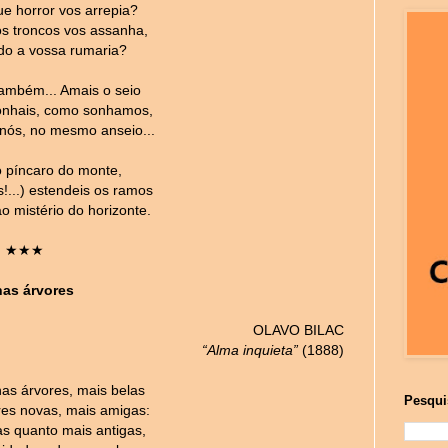
ue horror vos arrepia?
s troncos vos assanha,
o a vossa rumaria?
ambém... Amais o seio
onhais, como sonhamos,
 nós, no mesmo anseio...
no píncaro do monte,
s!...) estendeis os ramos
o mistério do horizonte.
★★★
has árvores
OLAVO BILAC
“Alma inquieta”
(1888)
has árvores, mais belas
Pesqui
res novas, mais amigas:
as quanto mais antigas,