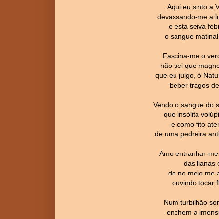
Aqui eu sinto a
devassando-me a lu
e esta seiva febr
o sangue matinal
Fascina-me o verd
não sei que magne
que eu julgo, ó Nat
beber tragos de
Vendo o sangue do s
que insólita volúp
e como fito ate
de uma pedreira anti
Amo entranhar-me 
das lianas 
de no meio me ac
ouvindo tocar 
Num turbilhão son
enchem a imensi