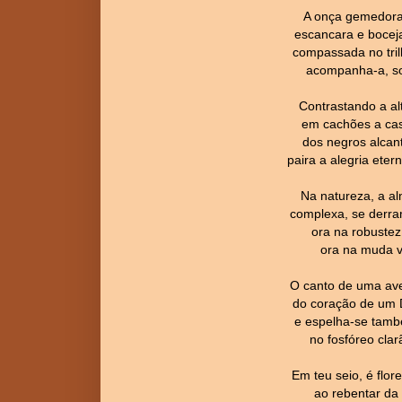
A onça gemedora
escancara e boceja
compassada no tri
acompanha-a, so
Contrastando a alt
em cachões a ca
dos negros alcan
paira a alegria et
Na natureza, a a
complexa, se derra
ora na robustez
ora na muda vo
O canto de uma ave
do coração de um 
e espelha-se tamb
no fosfóreo clar
Em teu seio, é flor
ao rebentar da 