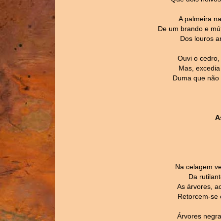
A palmeira n
De um brando e mút
Dos louros a
Ouvi o cedro, 
Mas, excedia
Duma que não fa
A
Na celagem ve
Da rutilan
As árvores, a
Retorcem-se e
Árvores negra