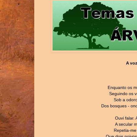
A voz
Enquanto os me
Seguindo os v
Sob a odoro
Dos bosques - ond
Ouvi falar.
A secular 
Repetia-me a
Que dois noivos