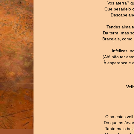
Vos aterra? q
Que pesadelo o
Descabeland
Tendes alma t
Da terra; mas s
Bracejais, como
Infelizes, 
(Ah! não ter asa
À esperança e a
Vel
Olha estas vel
Do que as árvo
Tanto mais bel