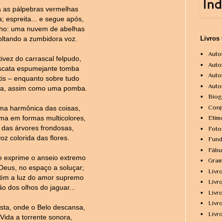
 as pálpebras vermelhas
; espreita... e segue após,
lho: uma nuvem de abelhas
ltando a zumbidora voz.
Livros
Auto
ivez do carrascal felpudo,
Auto
scata espumejante tomba
Auto
tis – enquanto sobre tudo
Auto
erna, assim como uma pomba.
Biog
Conj
lma harmônica das coisas,
ma em formas multicolores,
Etim
 das árvores frondosas,
Foto
z colorida das flores.
Fund
Fábu
 exprime o anseio extremo
Gram
Deus, no espaço a soluçar;
Livr
ém a luz do amor supremo
Livr
ão dos olhos do jaguar...
Livr
Livr
esta, onde o Belo descansa,
Livr
Vida a torrente sonora,