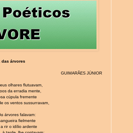
 das árvores
GUIMARÃES JÚNIOR
us olhares flutuavam,
oos da erradia mente,
sa cúpula fremente
e os ventos sussurravam,
 As árvores falavam:
mangueira fielmente
 rir o idílio ardente
, à tarde, lhe contavam;