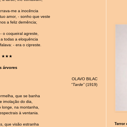
arrava-me a inocência
uo amor, - sonho que veste
nos a feliz demência;
- o coqueiral agreste,
 a todas a eloquência
lava: - era o cipreste.
★★★
s árvores
OLAVO BILAC
“Tarde”
(1919)
rmelha, que se banha
te imolação do dia,
o longe, na montanha,
spectrais à ventania.
Terror 
s, que visão estranha