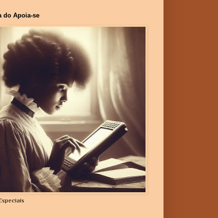
a do Apoia-se
Especiais