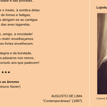
idade e das procelas...
Lojinh
e o inseto, à sombra delas
s de fomes e fadigas;
s abrigam-se as cantigas
 das aves tagarelas.
, amigo, a mocidade!
 rindo! envelheçamos
es fortes envelhecem:
alegria e da bondade,
s pássaros nos ramos,
onsolo aos que padecem!
★★★
e as árvores
ntoura Xavier
)
AUGUSTO DE LIMA
Livros 
“Contemporâneas”
(1887)