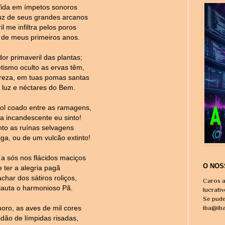
 Vida em ímpetos sonoros
z de seus grandes arcanos
il me infiltra pelos poros
 de meus primeiros anos.
or primaveril das plantas;
tismo oculto as ervas têm,
ureza, em tuas pomas santas
 luz e néctares do Bem.
ol coado entre as ramagens,
ia incandescente eu sinto!
nto as ruínas selvagens
ga, ou de um vulcão extinto!
a sós nos flácidos maciços
O NOS
e ter a alegria pagã
har dos sátiros roliços,
Caros a
flauta o harmonioso Pã.
lucrati
Se pude
oro, as aves de mil cores
iba@ib
dão de límpidas risadas,