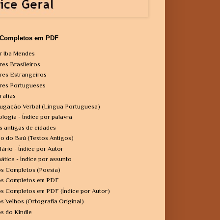
 Completos em PDF
r Iba Mendes
res Brasileiros
res Estrangeiros
res Portugueses
rafias
ugação Verbal (Língua Portuguesa)
ologia - Índice por palavra
s antigas de cidades
o do Baú (Textos Antigos)
lário - Índice por Autor
ática - Índice por assunto
os Completos (Poesia)
os Completos em PDF
os Completos em PDF (Índice por Autor)
os Velhos (Ortografia Original)
os do Kindle