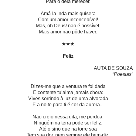
Para o dela merecer.
Amá-la inda mais quisera
Com um amor inconcebível!
Mas, oh Deus! não é possível;
Mais amor não pôde haver.
★★★
Feliz
AUTA DE SOUZA
“Poesias”
Dizes-me que a ventura te foi dada
E contente tu’alma jamais chora:
Vives sorrindo à luz de uma alvorada
E a noite para ti é cor da aurora...
Não creio nessa dita, me perdoa.
Ninguém na terra pode ser feliz.
Até o sino que na torre soa
Tem sua dor, nem sempre ele bem-diz.