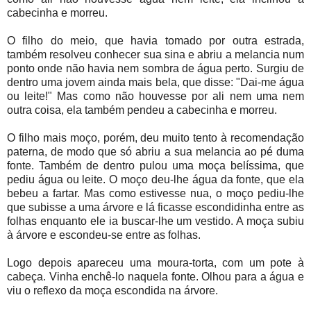
cabecinha e morreu.
O filho do meio, que havia tomado por outra estrada,
também resolveu conhecer sua sina e abriu a melancia num
ponto onde não havia nem sombra de água perto. Surgiu de
dentro uma jovem ainda mais bela, que disse: "Dai-me água
ou leite!" Mas como não houvesse por ali nem uma nem
outra coisa, ela também pendeu a cabecinha e morreu.
O filho mais moço, porém, deu muito tento à recomendação
paterna, de modo que só abriu a sua melancia ao pé duma
fonte. Também de dentro pulou uma moça belíssima, que
pediu água ou leite. O moço deu-lhe água da fonte, que ela
bebeu a fartar. Mas como estivesse nua, o moço pediu-lhe
que subisse a uma árvore e lá ficasse escondidinha entre as
folhas enquanto ele ia buscar-lhe um vestido. A moça subiu
à árvore e escondeu-se entre as folhas.
Logo depois apareceu uma moura-torta, com um pote à
cabeça. Vinha enchê-lo naquela fonte. Olhou para a água e
viu o reflexo da moça escondida na árvore.