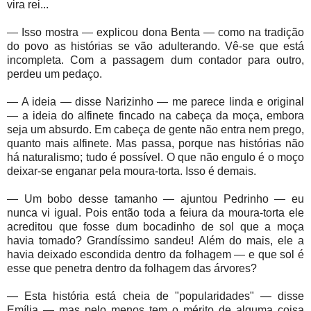
vira rei...
— Isso mostra — explicou dona Benta — como na tradição
do povo as histórias se vão adulterando. Vê-se que está
incompleta. Com a passagem dum contador para outro,
perdeu um pedaço.
— A ideia — disse Narizinho — me parece linda e original
— a ideia do alfinete fincado na cabeça da moça, embora
seja um absurdo. Em cabeça de gente não entra nem prego,
quanto mais alfinete. Mas passa, porque nas histórias não
há naturalismo; tudo é possível. O que não engulo é o moço
deixar-se enganar pela moura-torta. Isso é demais.
— Um bobo desse tamanho — ajuntou Pedrinho — eu
nunca vi igual. Pois então toda a feiura da moura-torta ele
acreditou que fosse dum bocadinho de sol que a moça
havia tomado? Grandíssimo sandeu! Além do mais, ele a
havia deixado escondida dentro da folhagem — e que sol é
esse que penetra dentro da folhagem das árvores?
— Esta história está cheia de "popularidades" — disse
Emília — mas pelo menos tem o mérito de alguma coisa