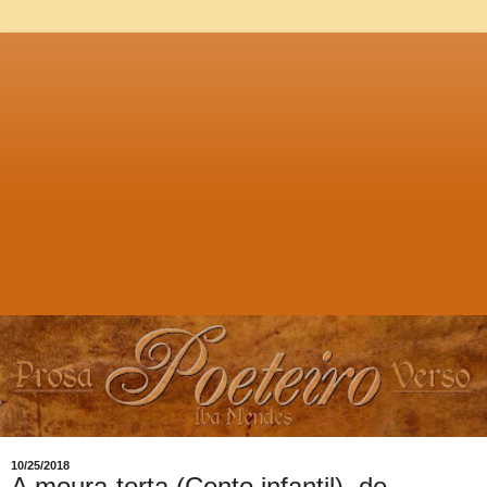
10/25/2018
A moura-torta (Conto infantil), de