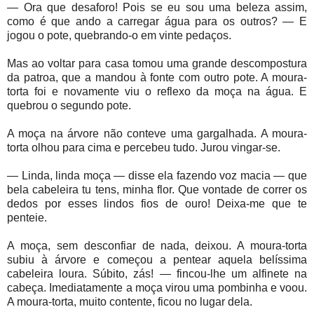
— Ora que desaforo! Pois se eu sou uma beleza assim,
como é que ando a carregar água para os outros? — E
jogou o pote, quebrando-o em vinte pedaços.
Mas ao voltar para casa tomou uma grande descompostura
da patroa, que a mandou à fonte com outro pote. A moura-
torta foi e novamente viu o reflexo da moça na água. E
quebrou o segundo pote.
A moça na árvore não conteve uma gargalhada. A moura-
torta olhou para cima e percebeu tudo. Jurou vingar-se.
— Linda, linda moça — disse ela fazendo voz macia — que
bela cabeleira tu tens, minha flor. Que vontade de correr os
dedos por esses lindos fios de ouro! Deixa-me que te
penteie.
A moça, sem desconfiar de nada, deixou. A moura-torta
subiu à árvore e começou a pentear aquela belíssima
cabeleira loura. Súbito, zás! — fincou-lhe um alfinete na
cabeça. Imediatamente a moça virou uma pombinha e voou.
A moura-torta, muito contente, ficou no lugar dela.