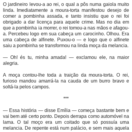
O jardineiro levou-a ao rei, o qual a pôs numa gaiola muito
linda. Imediatamente a moura-torta manifestou desejo de
comer a pombinha assada, e tanto insistiu que o rei foi
obrigado a dar licença para aquele crime. Mas no dia em
que a pombinha ia morrer, o rei tomou-a nas mãos e afagou-
a. Percebeu logo em sua cabeça um carocinho. Olhou. Era
uma cabeça de alfinete. Puxou-o — e logo que o alfinete
saiu a pombinha se transformou na linda moça da melancia.
— Oh! és tu, minha amada! — exclamou ele, na maior
alegria.
A moça contou-lhe toda a traição da moura-torta. O rei,
furioso mandou amarrá-la na cauda de um burro bravo e
soltá-la pelos campos.
***
— Essa história — disse Emília — começa bastante bem e
vai bem até certo ponto. Depois derrapa como automóvel na
lama. O tal moço era um coitado que só possuía uma
melancia. De repente está num palácio, e sem mais aquela