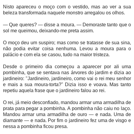
Nisto apareceu o moço com o vestido, mas ao ver a sua
beleza transformada naquele monstro arregalou os olhos.
— Que queres? — disse a moura. — Demoraste tanto que o
sol me queimou, deixando-me preta assim.
O moço deu um suspiro; mas como se tratasse de sua sina,
não podia evitar coisa nenhuma. Levou a moura para o
palácio e com ela se casou, tudo na maior tristeza.
Desde o primeiro dia começou a aparecer por ali uma
pombinha, que se sentava nas árvores do jardim e dizia ao
jardineiro: "Jardineiro, jardineiro, como vai o rei meu senhor
e mais a sua moura-torta?" Dizia isso e voava. Mas tanto
repetiu aquela frase que o jardineiro falou ao rei.
O rei, já meio desconfiado, mandou armar uma armadilha de
prata para pegar a pombinha. A pombinha não caiu no laço.
Mandou armar uma armadilha de ouro — e nada. Uma de
diamante — e nada. Por fim o jardineiro fez uma de visgo e
nessa a pombinha ficou presa.