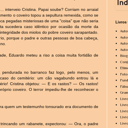
... interveio Cristina. Papai soube? Corriam no arraial
amento o coveiro topou a sepultura remexida, como se
resca pegadas misteriosas de uma "coisa" que não seria
Livros
a sucedera caso idêntico por ocasião da morte da
Auto
integridade dos miolos do pobre coveiro sarapantado.
Auto
io, porque o padre e outras pessoas de boa cabeça,
Auto
-no.
Auto
ade, Eduardo meteu a riso a coisa muita fortidão de
Biog
Conj
Etim
 pendurada no barranco faz logo, pelo menos, um
Foto
caso do cemitério: um cão vagabundo entrou lá e
Fund
tério! Cristina objetou: — E os rastos? — Os rastos!
Fábu
róprio coveiro. O terror impediu-lhe de reconhecer o
Gram
Livr
Livr
ara quem um testemunho tonsurado era documento de
Livr
Livr
Livr
, trincando um rabanete, expectorou: — Ora, o padre