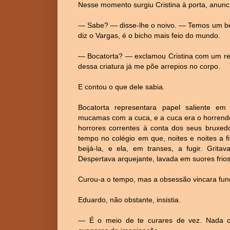
Nesse momento surgiu Cristina à porta, anun
— Sabe? — disse-lhe o noivo. — Temos um bel
diz o Vargas, é o bicho mais feio do mundo.
— Bocatorta? — exclamou Cristina com um re
dessa criatura já me põe arrepios no corpo.
E contou o que dele sabia.
Bocatorta representara papel saliente e
mucamas com a cuca, e a cuca era o horrendo 
horrores correntes à conta dos seus bruxed
tempo no colégio em que, noites e noites a f
beijá-la, e ela, em transes, a fugir. Grit
Despertava arquejante, lavada em suores frios
Curou-a o tempo, mas a obsessão vincara fun
Eduardo, não obstante, insistia.
— É o meio de te curares de vez. Nada c