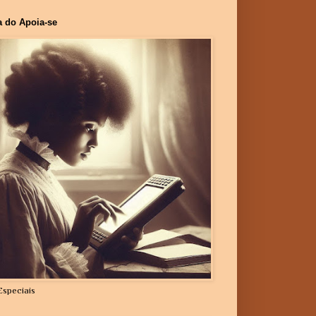
a do Apoia-se
Especiais