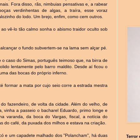
nais. Fora disso, rãs, nimbuias pensativas e, a rabear
poças verdinhentas de algas, a traíra, esse voraz
lozinho do lodo. Um brejo, enfim, como cem outros.
 ao vê-lo tão calmo sonha o abismo traidor oculto sob
alcançar o fundo subvertem-se na lama sem alçar pé.
e o caso do Simas, português teimoso que, na birra de
olido lentamente pelo barro maldito. Desde aí ficou o
uma das bocas do próprio inferno.
é formar a mata por cujo seio corre a estrada mestra
 do fazendeiro, de volta da cidade. Além do velho, de
ca, vinha a passeio o bacharel Eduardo, primo longe e
 varanda, da boca do Vargas, fiscal, a notícia do
s do café, da puxada dos milhos e estava na criação.
icó e um capadete malhado dos "Polancham", há duas
Terror 