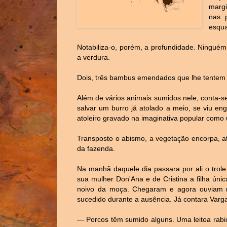
margi
nas 
esqua
Notabiliza-o, porém, a profundidade. Ninguém
a verdura.
Dois, três bambus emendados que lhe tentem 
Além de vários animais sumidos nele, conta-s
salvar um burro já atolado a meio, se viu eng
atoleiro gravado na imaginativa popular como 
Transposto o abismo, a vegetação encorpa, at
da fazenda.
Na manhã daquele dia passara por ali o trole
sua mulher Don'Ana e de Cristina a filha úni
noivo da moça. Chegaram e agora ouviam na
sucedido durante a ausência. Já contara Varga
— Porcos têm sumido alguns. Uma leitoa rab