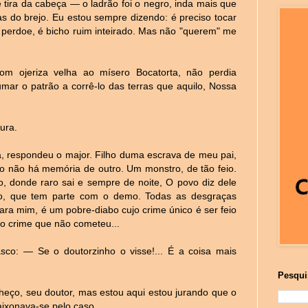
ra da cabeça — o ladrão foi o negro, inda mais que
s do brejo. Eu estou sempre dizendo: é preciso tocar
e perdoe, é bicho ruim inteirado. Mas não "querem" me
om ojeriza velha ao mísero Bocatorta, não perdia
umar o patrão a corrê-lo das terras que aquilo, Nossa
ura.
a, respondeu o major. Filho duma escrava de meu pai,
mo não há memória de outro. Um monstro, de tão feio.
, donde raro sai e sempre de noite, O povo diz dele
o, que tem parte com o demo. Todas as desgraças
Para mim, é um pobre-diabo cujo crime único é ser feio
o crime que não cometeu...
sco: — Se o doutorzinho o visse!... É a coisa mais
Pesqui
o, seu doutor, mas estou aqui estou jurando que o
ixonava-se pelo caso.