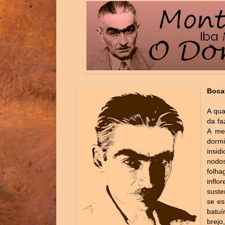
Boca
A qua
da fa
A me
dorm
insi
nodo
folh
infl
suste
se es
batuí
brej