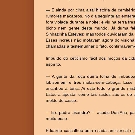
— E ainda por cima a tal história de cemitério
rumores macabros. No dia seguinte ao enterr
fora violada durante a noite; e viu na terra f
bicho nem gente deste mundo. Já duma feit
Sinhazinha Esteves; mas todos duvidaram da 
Esses incréus não mofavam agora do visionár
chamadas a testemunhar o fato, confirmavam
Imbuído do ceticismo fácil dos moços da cid
espírito.
— A gente da roça duma folha de imbaúba
lobisomem e três mulas-sem-cabeça. Esse 
arranhou a terra. Aí está todo o grande mis
Estou a apostar como tais rastos são os do p
molde do casco...
— E o padre Lisandro? — acudiu Don'Ana, p
muito peso.
Eduardo cascalhou uma risada anticlerical e