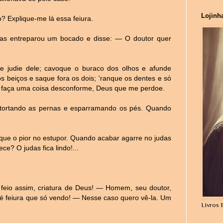
Lojinh
? Explique-me lá essa feiura.
gas entreparou um bocado e disse: — O doutor quer
e judie dele; cavoque o buraco dos olhos e afunde
s beiços e saque fora os dois; 'ranque os dentes e só
a; faça uma coisa desconforme, Deus que me perdoe.
entortando as pernas e esparramando os pés. Quando
que o pior no estupor. Quando acabar agarre no judas
e? O judas fica lindo!...
feio assim, criatura de Deus! — Homem, seu doutor,
 é feiura que só vendo! — Nesse caso quero vê-la. Um
Livros 