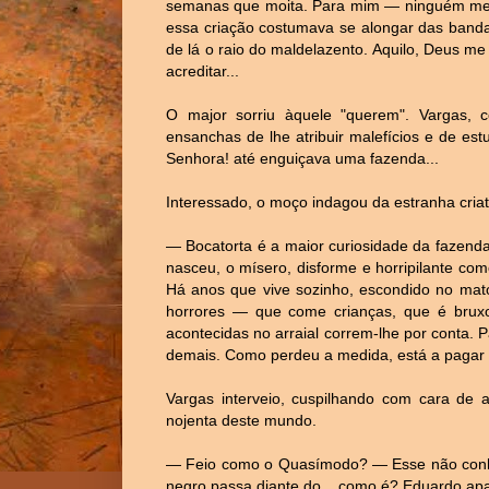
semanas que moita. Para mim — ninguém me ti
essa criação costumava se alongar das banda
de lá o raio do maldelazento. Aquilo, Deus m
acreditar...
O major sorriu àquele "querem". Vargas, c
ensanchas de lhe atribuir malefícios e de est
Senhora! até enguiçava uma fazenda...
Interessado, o moço indagou da estranha criat
— Bocatorta é a maior curiosidade da fazend
nasceu, o mísero, disforme e horripilante co
Há anos que vive sozinho, escondido no mato
horrores — que come crianças, que é brux
acontecidas no arraial correm-lhe por conta. 
demais. Como perdeu a medida, está a pagar 
Vargas interveio, cuspilhando com cara de a
nojenta deste mundo.
— Feio como o Quasímodo? — Esse não conheç
negro passa diante do... como é? Eduardo apa