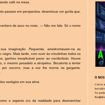
ciando café na mesa.
o passeio em perspectiva: desentocar um gorila que,
verbero de asco no rosto. — Não me fale. Só o nome
m sua imaginação. Pequenita, amedrontavam-na as
negro. Mais tarde, com ouvir às crioulinhas todos os
os, ganhou inexplicável pavor ao noctâmbulo. Houve
io, o mesmo pesadelo a atropelou. Bocatorta a tentar
ava por socorro, mas a voz lhe morria na garganta.
.
O NOS
dos vestígios em sua alma.
Caros a
lucrati
Se pude
iba@ib
omo o aspecto cru da realidade para desmanchar