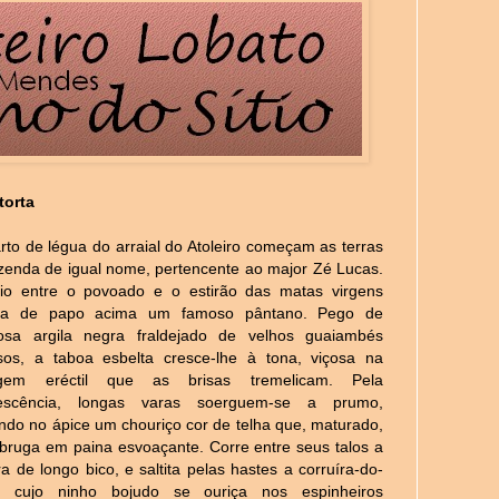
torta
rto de légua do arraial do Atoleiro começam as terras
zenda de igual nome, pertencente ao major Zé Lucas.
io entre o povoado e o estirão das matas virgens
ia de papo acima um famoso pântano. Pego de
diosa argila negra fraldejado de velhos guaiambés
sos, a taboa esbelta cresce-lhe à tona, viçosa na
agem eréctil que as brisas tremelicam. Pela
orescência, longas varas soerguem-se a prumo,
ndo no ápice um chouriço cor de telha que, maturado,
bruga em paina esvoaçante. Corre entre seus talos a
ra de longo bico, e saltita pelas hastes a corruíra-do-
o, cujo ninho bojudo se ouriça nos espinheiros