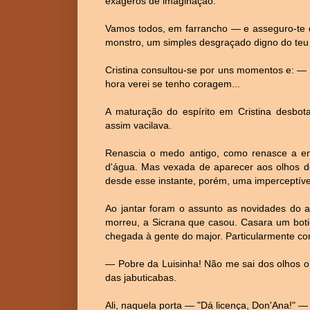
exageros de imaginação.
Vamos todos, em farrancho — e asseguro-te q
monstro, um simples desgraçado digno do teu
Cristina consultou-se por uns momentos e: —
hora verei se tenho coragem...
A maturação do espírito em Cristina desbotar
assim vacilava.
Renascia o medo antigo, como renasce a en
d'água. Mas vexada de aparecer aos olhos do 
desde esse instante, porém, uma imperceptíve
Ao jantar foram o assunto as novidades do a
morreu, a Sicrana que casou. Casara um boti
chegada à gente do major. Particularmente con
— Pobre da Luisinha! Não me sai dos olhos o 
das jabuticabas.
Ali, naquela porta — "Dá licença, Don'Ana!" — 