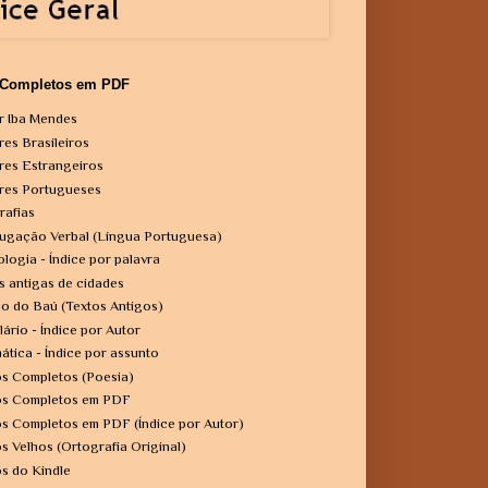
 Completos em PDF
r Iba Mendes
res Brasileiros
res Estrangeiros
res Portugueses
rafias
ugação Verbal (Língua Portuguesa)
ologia - Índice por palavra
s antigas de cidades
o do Baú (Textos Antigos)
lário - Índice por Autor
ática - Índice por assunto
os Completos (Poesia)
os Completos em PDF
os Completos em PDF (Índice por Autor)
os Velhos (Ortografia Original)
os do Kindle