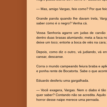
— Mas, amigo Vargas, feio como? Por que feio
Grande parola quando lhe davam trela, Var
saber como é o negro? Venha cá.
Vossa Senhoria agarre um judas de carvão 
dentro duas brasas alumiando; meta a faca no
deixe um toco; entorte a boca de viés na car
Depois, como diz o outro, vá judiando, vá 
cansar, descanse.
Corra o mundo campeando feiura braba e apli
e ponha rente de Bocatorta. Sabe o que acontec
Eduardo desferiu uma gargalhada.
— Você exagera, Vargas. Nem o diabo é tão 
quer saber? Contando não se acredita. Aquilo
horror desse naipe merece uma pernada.