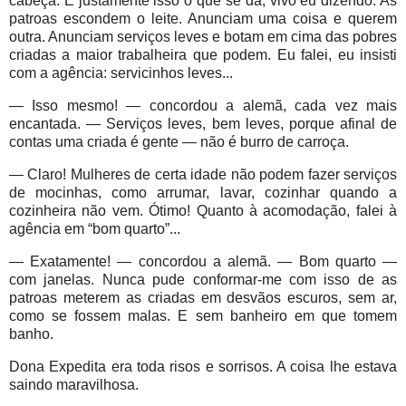
cabeça. E justamente isso o que se dá, vivo eu dizendo. As
patroas escondem o leite. Anunciam uma coisa e querem
outra. Anunciam serviços leves e botam em cima das pobres
criadas a maior trabalheira que podem. Eu falei, eu insisti
com a agência: servicinhos leves...
— Isso mesmo! — concordou a alemã, cada vez mais
encantada. — Serviços leves, bem leves, porque afinal de
contas uma criada é gente — não é burro de carroça.
— Claro! Mulheres de certa idade não podem fazer serviços
de mocinhas, como arrumar, lavar, cozinhar quando a
cozinheira não vem. Ótimo! Quanto à acomodação, falei à
agência em “bom quarto”...
— Exatamente! — concordou a alemã. — Bom quarto —
com janelas. Nunca pude conformar-me com isso de as
patroas meterem as criadas em desvãos escuros, sem ar,
como se fossem malas. E sem banheiro em que tomem
banho.
Dona Expedita era toda risos e sorrisos. A coisa lhe estava
saindo maravilhosa.