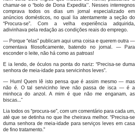
chamar-se o “bolo de Dona Expedita’’. Nesses interregnos
comprava todos os dias um jornal especializado em
anúncios domésticos, no qual lia atentamente a seção do
“Procura-se”. Com a velha experiência adquirida,
adivinhava pela redação as condições reais do emprego.
— Porque “elas” publicam aqui uma coisa e querem outra —
comentava filosoficamente, batendo no jornal. — Para
esconder o leite, não há como as patroas!
E ia lendo, de óculos na ponta do nariz: “Precisa-se duma
senhora de meia-idade para servicinhos leves”.
— Hum! Quem lê isto pensa que é assim mesmo — mas
não é. O tal servicinho leve não passa de isca — é a
minhoca do anzol. A mim é que não me enganam, as
biscas..."
Lia todos os “procura-se”, com um comentário para cada um,
até que se detinha no que lhe cheirava melhor. “Precisa-se
duma senhora de meia-idade para serviços leves em casa
de fino tratamento.”