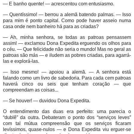
— E banho quente! — acrescentou com entusiasmo.
— Quentíssimo! — berrou a alemã batendo palmas. — Isso
para mim é ponto capital. Como pode haver asseio numa
casa onde nem banheiro há para as criadas?
— Ah, minha senhora, se todas as patroas pensassem
assim! — exclamou Dona Expedita erguendo os olhos para
o céu. — Que felicidade não seria o mundo! Mas no geral as
patroas são más — e iludem as pobres criadas, para agarrá-
las e explorá-las.
— Isso mesmo! — apoiou a alemã. — A senhora está
falando como um livro de sabedoria. Para cada cem patroas
haverá cinco ou seis que tenham coração — que
compreendam as coisas...
— Se houver! — duvidou Dona Expedita.
O entendimento das duas era perfeito: uma parecia o
“dublê” da outra. Debateram o ponto dos “serviços leves”
com tal mútua compreensão que os serviços ficaram
levíssimos, quase-nulos — e Dona Expedita viu erguer-se