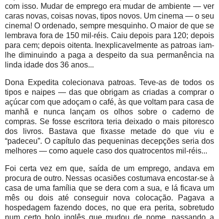
com isso. Mudar de emprego era mudar de ambiente — ver
caras novas, coisas novas, tipos novos. Um cinema — o seu
cinema! O ordenado, sempre mesquinho. O maior de que se
lembrava fora de 150 mil-réis. Caiu depois para 120; depois
para cem; depois oitenta. Inexplicavelmente as patroas iam-
lhe diminuindo a paga a despeito da sua permanência na
linda idade dos 36 anos...
Dona Expedita colecionava patroas. Teve-as de todos os
tipos e naipes — das que obrigam as criadas a comprar o
açúcar com que adoçam o café, às que voltam para casa de
manhã e nunca lançam os olhos sobre o caderno de
compras. Se fosse escritora teria deixado o mais pitoresco
dos livros. Bastava que fixasse metade do que viu e
“padeceu”. O capítulo das pequeninas decepções seria dos
melhores — como aquele caso dos quatrocentos mil-réis...
Foi certa vez em que, saída de um emprego, andava em
procura de outro. Nessas ocasiões costumava encostar-se à
casa de uma família que se dera com a sua, e lá ficava um
mês ou dois até conseguir nova colocação. Pagava a
hospedagem fazendo doces, no que era perita, sobretudo
num certo bolo inglês que mudou de nome, passando a