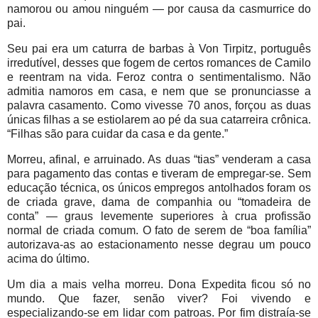
namorou ou amou ninguém — por causa da casmurrice do
pai.
Seu pai era um caturra de barbas à Von Tirpitz, português
irredutível, desses que fogem de certos romances de Camilo
e reentram na vida. Feroz contra o sentimentalismo. Não
admitia namoros em casa, e nem que se pronunciasse a
palavra casamento. Como vivesse 70 anos, forçou as duas
únicas filhas a se estiolarem ao pé da sua catarreira crônica.
“Filhas são para cuidar da casa e da gente.”
Morreu, afinal, e arruinado. As duas “tias” venderam a casa
para pagamento das contas e tiveram de empregar-se. Sem
educação técnica, os únicos empregos antolhados foram os
de criada grave, dama de companhia ou “tomadeira de
conta” — graus levemente superiores à crua profissão
normal de criada comum. O fato de serem de “boa família”
autorizava-as ao estacionamento nesse degrau um pouco
acima do último.
Um dia a mais velha morreu. Dona Expedita ficou só no
mundo. Que fazer, senão viver? Foi vivendo e
especializando-se em lidar com patroas. Por fim distraía-se