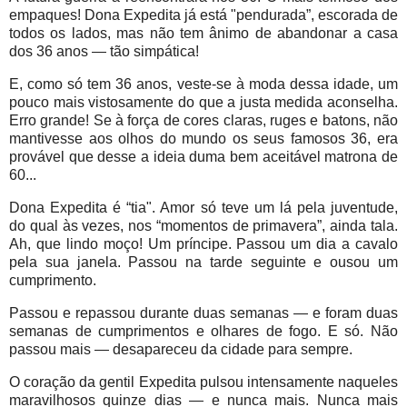
empaques! Dona Expedita já está "pendurada”, escorada de
todos os lados, mas não tem ânimo de abandonar a casa
dos 36 anos — tão simpática!
E, como só tem 36 anos, veste-se à moda dessa idade, um
pouco mais vistosamente do que a justa medida aconselha.
Erro grande! Se à força de cores claras, ruges e batons, não
mantivesse aos olhos do mundo os seus famosos 36, era
provável que desse a ideia duma bem aceitável matrona de
60...
Dona Expedita é “tia". Amor só teve um lá pela juventude,
do qual às vezes, nos “momentos de primavera”, ainda tala.
Ah, que lindo moço! Um príncipe. Passou um dia a cavalo
pela sua janela. Passou na tarde seguinte e ousou um
cumprimento.
Passou e repassou durante duas semanas — e foram duas
semanas de cumprimentos e olhares de fogo. E só. Não
passou mais — desapareceu da cidade para sempre.
O coração da gentil Expedita pulsou intensamente naqueles
maravilhosos quinze dias — e nunca mais. Nunca mais