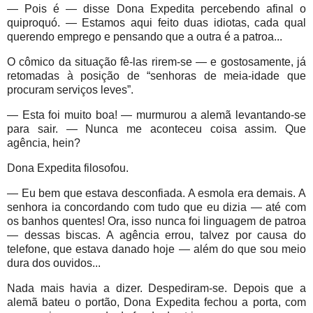
— Pois é — disse Dona Expedita percebendo afinal o
quiproquó. — Estamos aqui feito duas idiotas, cada qual
querendo emprego e pensando que a outra é a patroa...
O cômico da situação fê-las rirem-se — e gostosamente, já
retomadas à posição de “senhoras de meia-idade que
procuram serviços leves”.
— Esta foi muito boa! — murmurou a alemã levantando-se
para sair. — Nunca me aconteceu coisa assim. Que
agência, hein?
Dona Expedita filosofou.
— Eu bem que estava desconfiada. A esmola era demais. A
senhora ia concordando com tudo que eu dizia — até com
os banhos quentes! Ora, isso nunca foi linguagem de patroa
— dessas biscas. A agência errou, talvez por causa do
telefone, que estava danado hoje — além do que sou meio
dura dos ouvidos...
Nada mais havia a dizer. Despediram-se. Depois que a
alemã bateu o portão, Dona Expedita fechou a porta, com