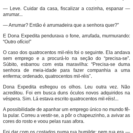
— Leve. Cuidar da casa, fiscalizar a cozinha, espanar —
arrumar...
— Arrumar? Então é arrumadeira que a senhora quer?”
E Dona Expedita pendurava o fone, arrufada, murmurando:
“Outro ofício!”
O caso dos quatrocentos mil-réis foi o seguinte. Ela andava
sem emprego e a procurá-lo na seção do “precisa-se”.
Súbito, esbarrou com esta maravilha: “Precisa-se duma
senhora de meia-idade para fazer companhia a uma
enferma; ordenado, quatrocentos mil-réis".
Dona Expedita esfregou os olhos. Leu outra vez. Não
acreditou. Foi em busca duns óculos novos adquiridos na
véspera. Sim. Lá estava escrito quatrocentos mil-réis!...
A possibilidade de apanhar um emprego único no mundo fê-
la pular. Correu a vestir-se, a pôr o chapeuzinho, a avivar as
cores do rosto e voou pelas ruas afora.
Foi dar com os costados numa rua humilde; nem rua era —