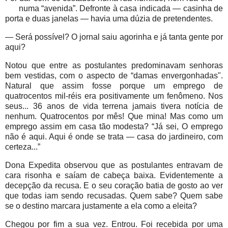
numa “avenida”. Defronte à casa indicada — casinha de
porta e duas janelas — havia uma dúzia de pretendentes.
— Será possível? O jornal saiu agorinha e já tanta gente por
aqui?
Notou que entre as postulantes predominavam senhoras
bem vestidas, com o aspecto de “damas envergonhadas".
Natural que assim fosse porque um emprego de
quatrocentos mil-réis era positivamente um fenômeno. Nos
seus... 36 anos de vida terrena jamais tivera notícia de
nenhum. Quatrocentos por mês! Que mina! Mas como um
emprego assim em casa tão modesta? “Já sei, O emprego
não é aqui. Aqui é onde se trata — casa do jardineiro, com
certeza...”
Dona Expedita observou que as postulantes entravam de
cara risonha e saíam de cabeça baixa. Evidentemente a
decepção da recusa. E o seu coração batia de gosto ao ver
que todas iam sendo recusadas. Quem sabe? Quem sabe
se o destino marcara justamente a ela como a eleita?
Chegou por fim a sua vez. Entrou. Foi recebida por uma