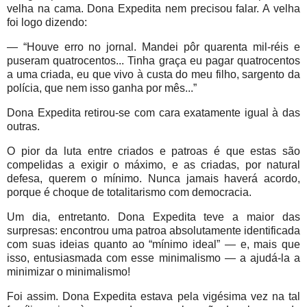
velha na cama. Dona Expedita nem precisou falar. A velha
foi logo dizendo:
— “Houve erro no jornal. Mandei pôr quarenta mil-réis e
puseram quatrocentos... Tinha graça eu pagar quatrocentos
a uma criada, eu que vivo à custa do meu filho, sargento da
polícia, que nem isso ganha por mês...”
Dona Expedita retirou-se com cara exatamente igual à das
outras.
O pior da luta entre criados e patroas é que estas são
compelidas a exigir o máximo, e as criadas, por natural
defesa, querem o mínimo. Nunca jamais haverá acordo,
porque é choque de totalitarismo com democracia.
Um dia, entretanto. Dona Expedita teve a maior das
surpresas: encontrou uma patroa absolutamente identificada
com suas ideias quanto ao “mínimo ideal” — e, mais que
isso, entusiasmada com esse minimalismo — a ajudá-la a
minimizar o minimalismo!
Foi assim. Dona Expedita estava pela vigésima vez na tal