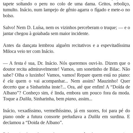
tapete soltando o peru no colo de uma dama. Gritos, reboliço,
tumulto. Inácio, num lampejo de gênio agarra o fígado e mete-o no
bolso.
Salvo! Nem D. Luísa, nem os vizinhos perceberam o truque; — e o
jantar chegou à goiabada sem maior incidente.
Antes da dançata lembrou alguém recitativos e a espevitadíssima
Miloca veio ter com Inácio.
— A festa é sua, Dr. Inácio. Nós queremos ouvi-lo. Dizem que o
doutor recita admiravelmente! Vamos, um sonetinho de Bilac. Não
sabe? Olha o luxinho! Vamos, vamos! Repare quem está no piano:
é
ela
quem o vai acompanhar... Nem assim? Mauzinho! Quer
decerto que a Sinharinha inste?... Ora, até que enfim! A “Doída de
Albano”? Conheço sim, é linda, embora um pouco fora da moda.
Toque a
Dalila
, Sinharinha, bem
piano
, assim...
Inácio, vexadíssimo, vermelhíssimo, já em suores, foi para pé do
piano onde a futura consorte preludiava a
Dalila
em surdina. E
declamou a “Doida de Albano”.