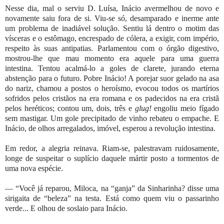
Nesse dia, mal o serviu D. Luísa, Inácio avermelhou de novo e
novamente saiu fora de si. Viu-se só, desamparado e inerme ante
um problema de inadiável solução. Sentiu lá dentro o motim das
vísceras e o estômago, encrespado de cólera, a exigir, com império,
respeito às suas antipatias. Parlamentou com o órgão digestivo,
mostrou-lhe que mau momento era aquele para uma guerra
intestina. Tentou acalmá-lo a goles de clarete, jurando eterna
abstenção para o futuro. Pobre Inácio! A porejar suor gelado na asa
do nariz, chamou a postos o heroísmo, evocou todos os martírios
sofridos pelos cristãos na era romana e os padecidos na era cristã
pelos heréticos; contou um, dois, três e
glug!
engoliu meio fígado
sem mastigar. Um gole precipitado de vinho rebateu o empache. E
Inácio, de olhos arregalados, imóvel, esperou a revolução intestina.
Em redor, a alegria reinava. Riam-se, palestravam ruidosamente,
longe de suspeitar o suplício daquele mártir posto a tormentos de
uma nova espécie.
— “Você já reparou, Miloca, na “ganja” da Sinharinha? disse uma
sirigaita de “beleza” na testa. Está como quem viu o passarinho
verde... E olhou de soslaio para Inácio.