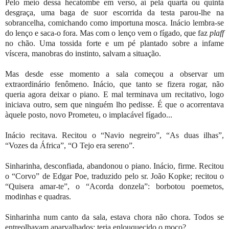
Pelo meio dessa hecatombe em verso, aí pela quarta ou quinta
desgraça, uma baga de suor escorrida da testa parou-lhe na
sobrancelha, comichando como importuna mosca. Inácio lembra-se
do lenço e saca-o fora. Mas com o lenço vem o fígado, que faz
plaff
no chão. Uma tossida forte e um pé plantado sobre a infame
víscera, manobras do instinto, salvam a situação.
Mas desde esse momento a sala começou a observar um
extraordinário fenômeno. Inácio, que tanto se fizera rogar, não
queria agora deixar o piano. E mal terminava um recitativo, logo
iniciava outro, sem que ninguém lho pedisse. É que o acorrentava
àquele posto, novo Prometeu, o implacável fígado...
Inácio recitava. Recitou o “Navio negreiro”, “As duas ilhas”,
“Vozes da África”, “O Tejo era sereno”.
Sinharinha, desconfiada, abandonou o piano. Inácio, firme. Recitou
o “Corvo” de Edgar Poe, traduzido pelo sr. João Kopke; recitou o
“Quisera amar-te”, o “Acorda donzela”: borbotou poemetos,
modinhas e quadras.
Sinharinha num canto da sala, estava chora não chora. Todos se
entreolhavam aparvalhados: teria enlouquecido o moço?