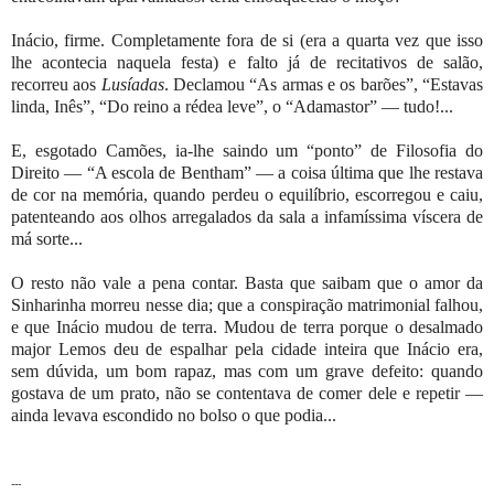
Inácio, firme. Completamente fora de si (era a quarta vez que isso
lhe acontecia naquela festa) e falto já de recitativos de salão,
recorreu aos
Lusíadas
. Declamou “As armas e os barões”, “Estavas
linda, Inês”, “Do reino a rédea leve”, o “Adamastor” — tudo!...
E, esgotado Camões, ia-lhe saindo um “ponto” de Filosofia do
Direito — “A escola de Bentham” — a coisa última que lhe restava
de cor na memória, quando perdeu o equilíbrio, escorregou e caiu,
patenteando aos olhos arregalados da sala a infamíssima víscera de
má sorte...
O resto não vale a pena contar. Basta que saibam que o amor da
Sinharinha morreu nesse dia; que a conspiração matrimonial falhou,
e que Inácio mudou de terra. Mudou de terra porque o desalmado
major Lemos deu de espalhar pela cidade inteira que Inácio era,
sem dúvida, um bom rapaz, mas com um grave defeito: quando
gostava de um prato, não se contentava de comer dele e repetir —
ainda levava escondido no bolso o que podia...
---