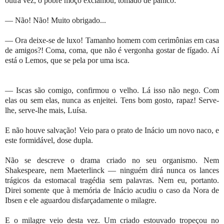
outra vez, o pobre moço exclamou, tomado de pânico:
— Não! Não! Muito obrigado...
— Ora deixe-se de luxo! Tamanho homem com cerimônias em casa
de amigos?! Coma, coma, que não é vergonha gostar de fígado. Aí
está o Lemos, que se pela por uma isca.
— Iscas são comigo, confirmou o velho. Lá isso não nego. Com
elas ou sem elas, nunca as enjeitei. Tens bom gosto, rapaz! Serve-
lhe, serve-lhe mais, Luísa.
E não houve salvação! Veio para o prato de Inácio um novo naco, e
este formidável, dose dupla.
Não se descreve o drama criado no seu organismo. Nem
Shakespeare, nem Maeterlinck — ninguém dirá nunca os lances
trágicos da estomacal tragédia sem palavras. Nem eu, portanto.
Direi somente que à memória de Inácio acudiu o caso da Nora de
Ibsen e ele aguardou disfarçadamente o milagre.
E o milagre veio desta vez. Um criado estouvado tropeçou no