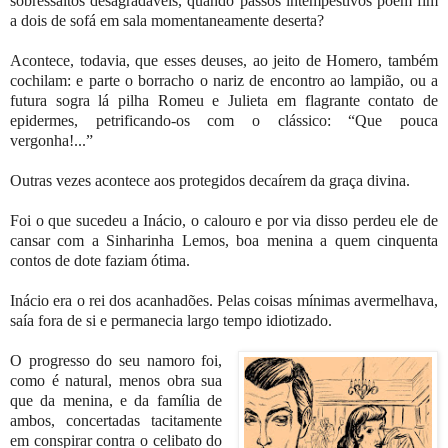
sobressaltos desagradáveis, quando passos intempestivos põem fim
a dois de sofá em sala momentaneamente deserta?
Acontece, todavia, que esses deuses, ao jeito de Homero, também
cochilam: e parte o borracho o nariz de encontro ao lampião, ou a
futura sogra lá pilha Romeu e Julieta em flagrante contato de
epidermes, petrificando-os com o clássico: “Que pouca
vergonha!...”
Outras vezes acontece aos protegidos decaírem da graça divina.
Foi o que sucedeu a Inácio, o calouro e por via disso perdeu ele de
cansar com a Sinharinha Lemos, boa menina a quem cinquenta
contos de dote faziam ótima.
Inácio era o rei dos acanhadões. Pelas coisas mínimas avermelhava,
saía fora de si e permanecia largo tempo idiotizado.
O progresso do seu namoro foi,
como é natural, menos obra sua
que da menina, e da família de
ambos, concertadas tacitamente
em conspirar contra o celibato do