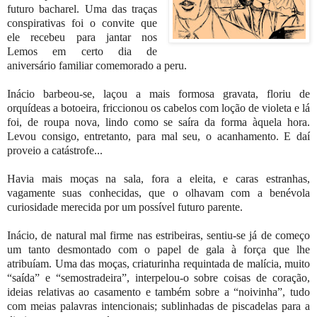
futuro bacharel. Uma das traças
conspirativas foi o convite que
ele recebeu para jantar nos
Lemos em certo dia de
aniversário familiar comemorado a peru.
Inácio barbeou-se, laçou a mais formosa gravata, floriu de
orquídeas a botoeira, friccionou os cabelos com loção de violeta e lá
foi, de roupa nova, lindo como se saíra da forma àquela hora.
Levou consigo, entretanto, para mal seu, o acanhamento. E daí
proveio a catástrofe...
Havia mais moças na sala, fora a eleita, e caras estranhas,
vagamente suas conhecidas, que o olhavam com a benévola
curiosidade merecida por um possível futuro parente.
Inácio, de natural mal firme nas estribeiras, sentiu-se já de começo
um tanto desmontado com o papel de gala à força que lhe
atribuíam. Uma das moças, criaturinha requintada de malícia, muito
“saída” e “semostradeira”, interpelou-o sobre coisas de coração,
ideias relativas ao casamento e também sobre a “noivinha”, tudo
com meias palavras intencionais; sublinhadas de piscadelas para a