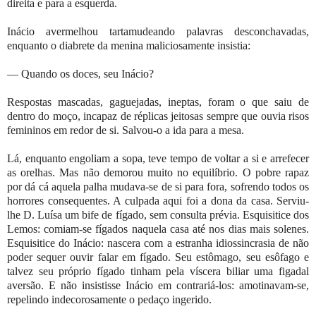
direita e para a esquerda.
Inácio avermelhou tartamudeando palavras desconchavadas,
enquanto o diabrete da menina maliciosamente insistia:
— Quando os doces, seu Inácio?
Respostas mascadas, gaguejadas, ineptas, foram o que saiu de
dentro do moço, incapaz de réplicas jeitosas sempre que ouvia risos
femininos em redor de si. Salvou-o a ida para a mesa.
Lá, enquanto engoliam a sopa, teve tempo de voltar a si e arrefecer
as orelhas. Mas não demorou muito no equilíbrio. O pobre rapaz
por dá cá aquela palha mudava-se de si para fora, sofrendo todos os
horrores consequentes. A culpada aqui foi a dona da casa. Serviu-
lhe D. Luísa um bife de fígado, sem consulta prévia. Esquisitice dos
Lemos: comiam-se fígados naquela casa até nos dias mais solenes.
Esquisitice do Inácio: nascera com a estranha idiossincrasia de não
poder sequer ouvir falar em fígado. Seu estômago, seu esôfago e
talvez seu próprio fígado tinham pela víscera biliar uma figadal
aversão. E não insistisse Inácio em contrariá-los: amotinavam-se,
repelindo indecorosamente o pedaço ingerido.