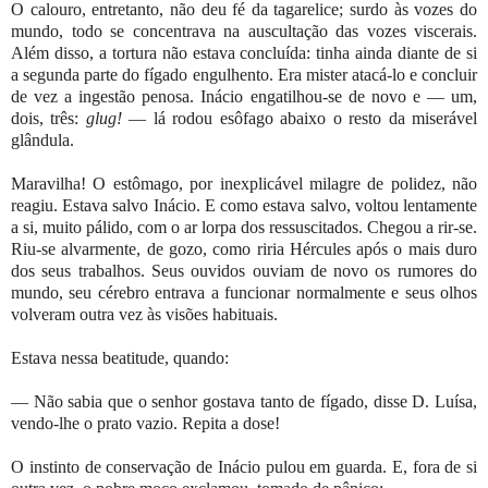
O calouro, entretanto, não deu fé da tagarelice; surdo às vozes do
mundo, todo se concentrava na auscultação das vozes viscerais.
Além disso, a tortura não estava concluída: tinha ainda diante de si
a segunda parte do fígado engulhento. Era mister atacá-lo e concluir
de vez a ingestão penosa. Inácio engatilhou-se de novo e — um,
dois, três:
glug!
— lá rodou esôfago abaixo o resto da miserável
glândula.
Maravilha! O estômago, por inexplicável milagre de polidez, não
reagiu. Estava salvo Inácio. E como estava salvo, voltou lentamente
a si, muito pálido, com o ar lorpa dos ressuscitados. Chegou a rir-se.
Riu-se alvarmente, de gozo, como riria Hércules após o mais duro
dos seus trabalhos. Seus ouvidos ouviam de novo os rumores do
mundo, seu cérebro entrava a funcionar normalmente e seus olhos
volveram outra vez às visões habituais.
Estava nessa beatitude, quando:
— Não sabia que o senhor gostava tanto de fígado, disse D. Luísa,
vendo-lhe o prato vazio. Repita a dose!
O instinto de conservação de Inácio pulou em guarda. E, fora de si