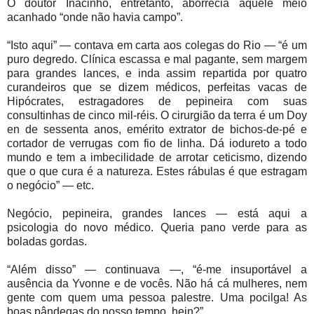
O doutor Inacinho, entretanto, aborrecia aquele meio
acanhado “onde não havia campo”.
“Isto aqui” — contava em carta aos colegas do Rio — “é um
puro degredo. Clínica escassa e mal pagante, sem margem
para grandes lances, e inda assim repartida por quatro
curandeiros que se dizem médicos, perfeitas vacas de
Hipócrates, estragadores de pepineira com suas
consultinhas de cinco mil-réis. O cirurgião da terra é um Doy
en de sessenta anos, emérito extrator de bichos-de-pé e
cortador de verrugas com fio de linha. Dá iodureto a todo
mundo e tem a imbecilidade de arrotar ceticismo, dizendo
que o que cura é a natureza. Estes rábulas é que estragam
o negócio” — etc.
Negócio, pepineira, grandes lances — está aqui a
psicologia do novo médico. Queria pano verde para as
boladas gordas.
“Além disso” — continuava —, “é-me insuportável a
ausência da Yvonne e de vocês. Não há cá mulheres, nem
gente com quem uma pessoa palestre. Uma pocilga! As
boas pândegas do nosso tempo, hein?”