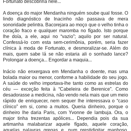
Fortunato descobriria nele...
A doença do major Mendanha ninguém soube qual fosse. O
lindo diagnóstico de Inacinho não passava de mera
sonoridade pelintra. Bacorejara ao moço que o velho tinha o
coração fraco e qualquer maromba no fígado. Isto porque
lhe doía, a ele, aqui no “vazio”; aquilo por ser natural.
Confessá-lo com esta sem-cerimônia, porém, seria fazer
clínica à moda de Fortunato, e desmoralizar-se. Além do
mais, quem sabe lá se não estaria ali o sonhado lance?
Prolongar a doença... Engordar a maquia...
Inácio não enxergava em Mendanha o doente, mas uma
bolada maior ou menor, conforme a habilidade do seu jogo.
A saúde do velho importava-lhe tanto como as estrelas do
céu — exceção feita à “Cabeleira de Berenice”. Como
desadorasse a medicina, não vendo nela mais que um meio
rápido de enriquecer, nem sequer lhe interessava o “caso
clínico” em si, como a muitos. Queria dinheiro, porque o
dinheiro lhe daria Paris, com Yvonne de lambuja. Ora, o
major tinha trezentas apólices... Dependia pois da sua
artimanha malabarizar aquele fígado, aquele coração,
aquelas palavras gregas e, num prestidigitar manhoso,