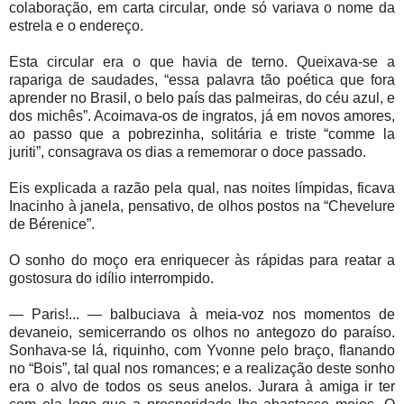
colaboração, em carta circular, onde só variava o nome da
estrela e o endereço.
Esta circular era o que havia de terno. Queixava-se a
rapariga de saudades, “essa palavra tão poética que fora
aprender no Brasil, o belo país das palmeiras, do céu azul, e
dos michês”. Acoimava-os de ingratos, já em novos amores,
ao passo que a pobrezinha, solitária e triste “comme la
juriti”, consagrava os dias a rememorar o doce passado.
Eis explicada a razão pela qual, nas noites límpidas, ficava
Inacinho à janela, pensativo, de olhos postos na “Chevelure
de Bérenice”.
O sonho do moço era enriquecer às rápidas para reatar a
gostosura do idílio interrompido.
— Paris!... — balbuciava à meia-voz nos momentos de
devaneio, semicerrando os olhos no antegozo do paraíso.
Sonhava-se lá, riquinho, com Yvonne pelo braço, flanando
no “Bois”, tal qual nos romances; e a realização deste sonho
era o alvo de todos os seus anelos. Jurara à amiga ir ter