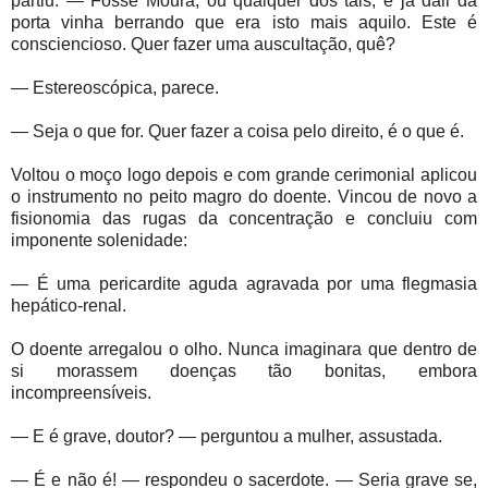
partiu. — Fosse Moura, ou qualquer dos tais, e já dali da
porta vinha berrando que era isto mais aquilo. Este é
consciencioso. Quer fazer uma auscultação, quê?
— Estereoscópica, parece.
— Seja o que for. Quer fazer a coisa pelo direito, é o que é.
Voltou o moço logo depois e com grande cerimonial aplicou
o instrumento no peito magro do doente. Vincou de novo a
fisionomia das rugas da concentração e concluiu com
imponente solenidade:
— É uma pericardite aguda agravada por uma flegmasia
hepático-renal.
O doente arregalou o olho. Nunca imaginara que dentro de
si morassem doenças tão bonitas, embora
incompreensíveis.
— E é grave, doutor? — perguntou a mulher, assustada.
— É e não é! — respondeu o sacerdote. — Seria grave se,