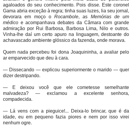
agaloados do seu conhecimento. Pois disse. Este coronel
Gama abria exceção à regra; tinha suas luzes, lia seu jornal,
devorara em moço o
Rocambole
, as
Memórias de um
médico
e acompanhava debates da Câmara com grande
admiração por Rui Barbosa, Barbosa Lima, Nilo e outros.
Vinha-lhe daí um certo apuro na linguagem, destoante do
achavascado ambiente glóssico da fazenda, onde morava.
Quem nada percebeu foi dona Joaquininha, a avaliar pelo
ar emparvecido que deu à cara.
— Dissecando — explicou superiormente o marido — quer
dizer destripando.
— E deixou você que ele cometesse semelhante
malvadeza? — exclamou a excelente senhora,
compadecida.
— Lá vens com a pieguice!... Deixa-lo brincar, que é da
idade, eu em pequeno fazia piores e nem por isso virei
nenhum ogre.