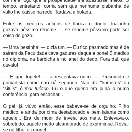
com ela logo que a prosperidade lhe abastasse meios. O
tempo, entretanto, corria sem que nenhuma piabanha de
vulto lhe caísse na rede. Tardava a bolada...
Entre os médicos antigos de Itaoca o doutor Inacinho
gozava péssimo renome — se renome péssimo pode ser
coisa de gozo.
— Uma bestinha! — dizia um. — Eu fico pasmado mas é de
saírem da Faculdade cavalgaduras daquele porte! É médico
no diploma, na barbicha e no anel do dedo. Fora daí, que
cavalo!
— E que topete! — acrescentava outro. — Presumido e
pomadista como não há segundo. Não diz “humores” ou
“sífilis”; é
mal luético
. Eu o que queria era pilhá-lo numa
conferência, para escachar...
O pai, já viúvo então, esse babava-se de orgulho. Filho
médico, e ainda por cima destabocado e bem falante como
aquele... Era de moer de inveja aos mais. Enlevava-o,
sobretudo, aquele modo alcandorado de exprimir-se. Revia-
se no filho, o coronel...