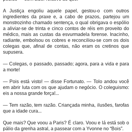
A Justiça engoliu aquele papel, gestou-o com outros
ingredientes da praxe e, a cabo de prazos, partejou um
monstrozinho chamado sentença, o qual obrigava o espólio
a aliviar-se de trinta e cinco contos de réis em proveito do
médico, mais as custas da esvurmadela forense. Inacinho,
radiante, embolsou os cobres e reconciliou-se com os dois
colegas que, afinal de contas, não eram os cretinos que
supusera.
— Colegas, o passado, passado; agora, para a vida e para
a morte!
— Pois está visto! — disse Fortunato. — Tolo andou você
em abrir luta com os que ajudam o negócio. O coleguismo:
eis a nossa grande força!...
— Tem razão, tem razão. Criançada minha, ilusões, farofas
que a idade cura...
Que mais? Que voou a Paris? É claro. Voou e lá está sob o
pálio da grenha astral, a passear com a Yvonne no “Bois”.