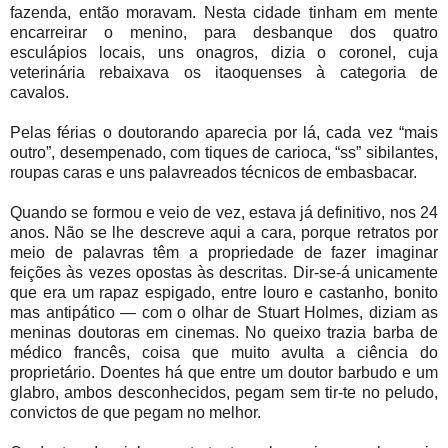
fazenda, então moravam. Nesta cidade tinham em mente
encarreirar o menino, para desbanque dos quatro
esculápios locais, uns onagros, dizia o coronel, cuja
veterinária rebaixava os itaoquenses à categoria de
cavalos.
Pelas férias o doutorando aparecia por lá, cada vez “mais
outro”, desempenado, com tiques de carioca, “ss” sibilantes,
roupas caras e uns palavreados técnicos de embasbacar.
Quando se formou e veio de vez, estava já definitivo, nos 24
anos. Não se lhe descreve aqui a cara, porque retratos por
meio de palavras têm a propriedade de fazer imaginar
feições às vezes opostas às descritas. Dir-se-á unicamente
que era um rapaz espigado, entre louro e castanho, bonito
mas antipático — com o olhar de Stuart Holmes, diziam as
meninas doutoras em cinemas. No queixo trazia barba de
médico francês, coisa que muito avulta a ciência do
proprietário. Doentes há que entre um doutor barbudo e um
glabro, ambos desconhecidos, pegam sem tir-te no peludo,
convictos de que pegam no melhor.