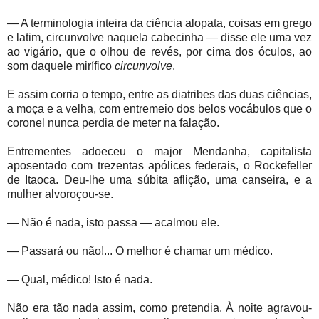
— A terminologia inteira da ciência alopata, coisas em grego
e latim, circunvolve naquela cabecinha — disse ele uma vez
ao vigário, que o olhou de revés, por cima dos óculos, ao
som daquele mirífico
circunvolve
.
E assim corria o tempo, entre as diatribes das duas ciências,
a moça e a velha, com entremeio dos belos vocábulos que o
coronel nunca perdia de meter na falação.
Entrementes adoeceu o major Mendanha, capitalista
aposentado com trezentas apólices federais, o Rockefeller
de Itaoca. Deu-lhe uma súbita aflição, uma canseira, e a
mulher alvoroçou-se.
— Não é nada, isto passa — acalmou ele.
— Passará ou não!... O melhor é chamar um médico.
— Qual, médico! Isto é nada.
Não era tão nada assim, como pretendia. À noite agravou-