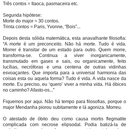
Três contos = Itaoca, pasmaceira etc.
Segunda hipótese:
Morte do major = 30 contos.
Trinta contos = Paris, Yvonne, “Bois”...
Depois desta sólida matemática, esta anavalhante filosofia:
“A morte é um preconceito. Não há morte. Tudo é vida.
Morrer é transitar de um estado para outro. Quem morre,
transforma-se. Continua a viver inorganicamente,
transmutado em gases e sais, ou organicamente, feito
lucílias, necróforas e uma centena de outras vidinhas
esvoaçantes. Que importa para a universal harmonia das
coisas esta ou aquela forma? Tudo é vida. A vida nasce da
morte. Eu preciso, eu ‘quero’ viver a minha vida. Há óbices
no caminho? Afasto-os...”
Fiquemos por aqui. Não há tempo para filosofias, porque o
major Mendanha piorou subitamente e lá agoniza. Morreu.
O atestado de óbito deu como causa mortis flegmatite
complicada com necrose elipsodal. Podia batizá-la de