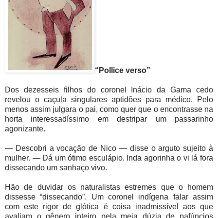
“Pollice verso”
Dos dezesseis filhos do coronel Inácio da Gama cedo
revelou o caçula singulares aptidões para médico. Pelo
menos assim julgara o pai, como quer que o encontrasse na
horta interessadíssimo em destripar um passarinho
agonizante.
— Descobri a vocação de Nico — disse o arguto sujeito à
mulher. — Dá um ótimo esculápio. Inda agorinha o vi lá fora
dissecando um sanhaço vivo.
Hão de duvidar os naturalistas estremes que o homem
dissesse “dissecando”. Um coronel indígena falar assim
com este rigor de glótica é coisa inadmissível aos que
avaliam o gênero inteiro pela meia dúzia de pafúncios