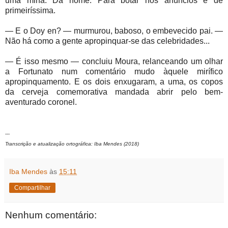
uma mina. Dá nome. Para botar nos anúncios é de
primeiríssima.
— E o Doy en? — murmurou, baboso, o embevecido pai. —
Não há como a gente apropinquar-se das celebridades...
— É isso mesmo — concluiu Moura, relanceando um olhar
a Fortunato num comentário mudo àquele mirífico
apropinquamento. E os dois enxugaram, a uma, os copos
da cerveja comemorativa mandada abrir pelo bem-
aventurado coronel.
---
Transcrição e atualização ortográfica: Iba Mendes (2018)
Iba Mendes
às
15:11
Compartilhar
Nenhum comentário: