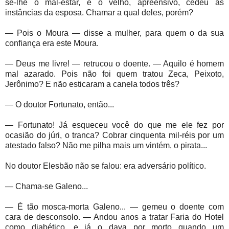
se-lhe o mal-estar, e o velho, apreensivo, cedeu às
instâncias da esposa. Chamar a qual deles, porém?
— Pois o Moura — disse a mulher, para quem o da sua
confiança era este Moura.
— Deus me livre! — retrucou o doente. — Aquilo é homem
mal azarado. Pois não foi quem tratou Zeca, Peixoto,
Jerônimo? E não esticaram a canela todos três?
— O doutor Fortunato, então...
— Fortunato! Já esqueceu você do que me ele fez por
ocasião do júri, o tranca? Cobrar cinquenta mil-réis por um
atestado falso? Não me pilha mais um vintém, o pirata...
No doutor Elesbão não se falou: era adversário político.
— Chama-se Galeno...
— É tão mosca-morta Galeno... — gemeu o doente com
cara de desconsolo. — Andou anos a tratar Faria do Hotel
como diabético, e já o dava por morto quando um