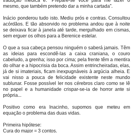
tradução médica é: “Prepare-se você para me fazer o
mesmo, que também pretendo dar a minha cartada”.
Inácio ponderou tudo isto. Mediu prós e contras. Consultou
acórdãos. E tão absorvido no problema andou que à noite
se deixava ficar à janela até tarde, mergulhado em cismas,
sem erguer os olhos para a Berenice estelar.
O que a sua cabeça pensou ninguém o saberá jamais. Têm
as ideias para escondê-las a caixa craniana, o couro
cabeludo, a grenha; isso por cima; pela frente têm a mentira
do olhar e a hipocrisia da boca. Assim entrincheiradas, elas,
já de si imateriais, ficam inexpugnáveis à argúcia alheia. E
vai nisso a pouca de felicidade existente neste mundo
sublunar. Fosse possível ler nos cérebros claro como se lê
no papel e a humanidade crispar-se-ia de horror ante si
própria...
Positivo como era Inacinho, supomos que meteu em
equação o problema das duas vidas.
Primeira hipótese:
Cura do major = 3 contos.