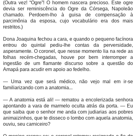
(Outra vez! “Ogre”! O homem nascera precioso. Este ogre
devia ser reminiscência do Ogre da Córsega, Napoleão
chamado. Perdoem-lho à guisa de compensação à
parcimônia da esposa, cujo vocabulário era dos mais
restritos.)
Dona Joaquina fechou a cara, e quando o pequeno facínora
entrou do quintal pediu-lhe contas da perversidade,
asperamente. O coronel, que nesse momento lia na rede as
folhas recém-chegadas, houve por bem interromper a
ingestão de um flamante discurso sobre a questão do
Amapá para acudir em apoio ao fedelho.
— Uma vez que será médico, não vejo mal em ir-se
familiarizando com a anatomia...
— A anatomia está ali! — rematou a encolerizada senhora
apontando a vara de marmelo oculta atrás da porta. — Eu
que saiba que o senhor me anda com judiarias aos pobres
animaizinhos, que te disseco o lombo com aquela anatomia,
ouviu, seu carniceiro?