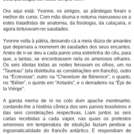
Ora aqui está: Yvonne, os amigos, as pândegas foram o
melhor do curso. Com mão diurna e noturna manuseou-os a
estes tratadistas de anatomia, da fisiologia, da calaçaria, e
agora torturavam-no saudades.
Yvonne volta à pátria, deixando cá a meia dúzia de amantes
que depenara a morrerem de saudades dos seus encantos.
Antes de ir-se deu a cada parvo uma estrelinha do céu, para
que, a tantas, se encontrassem nela os amorosos olhares.
Os seis idiotas todas as noites ferravam os olhos, um no
“Taureau” (ela distribuíra as constelações em francês), outro
na “Écrevisse”, outro na “Chevelure de Bérenice”, o quarto,
no “Bélier”, o quinto em “Antarés”, e o derradeiro na “Épi de
la Vièrge”.
A garota morria de rir no colo dum apache montmartre,
contando-lhe a história cômica dos seis parvos brasileiros e
das seis constelações respectivas. Liam juntos as seis
cartas recebidas a cada vapor, nas quais os protestos
amorosos em temperatura de ebulição faziam perdoar a
ingramaticalidade do francês antártico. E respondiam de