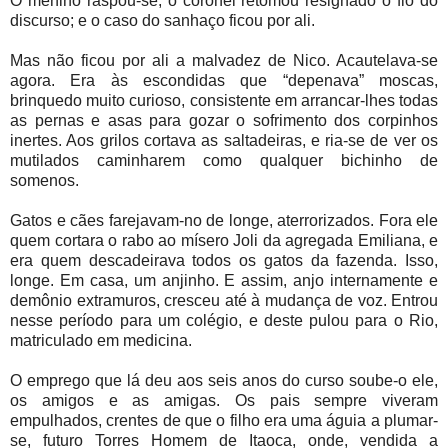
O menino raspou-se; o coronel retomou resignado o fio do
discurso; e o caso do sanhaço ficou por ali.
Mas não ficou por ali a malvadez de Nico. Acautelava-se
agora. Era às escondidas que “depenava” moscas,
brinquedo muito curioso, consistente em arrancar-lhes todas
as pernas e asas para gozar o sofrimento dos corpinhos
inertes. Aos grilos cortava as saltadeiras, e ria-se de ver os
mutilados caminharem como qualquer bichinho de
somenos.
Gatos e cães farejavam-no de longe, aterrorizados. Fora ele
quem cortara o rabo ao mísero Joli da agregada Emiliana, e
era quem descadeirava todos os gatos da fazenda. Isso,
longe. Em casa, um anjinho. E assim, anjo internamente e
demônio extramuros, cresceu até à mudança de voz. Entrou
nesse período para um colégio, e deste pulou para o Rio,
matriculado em medicina.
O emprego que lá deu aos seis anos do curso soube-o ele,
os amigos e as amigas. Os pais sempre viveram
empulhados, crentes de que o filho era uma águia a plumar-
se, futuro Torres Homem de Itaoca, onde, vendida a