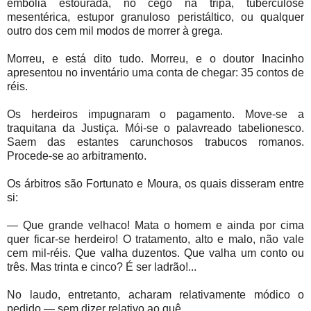
embolia estourada, nó cego na tripa, tuberculose
mesentérica, estupor granuloso peristáltico, ou qualquer
outro dos cem mil modos de morrer à grega.
Morreu, e está dito tudo. Morreu, e o doutor Inacinho
apresentou no inventário uma conta de chegar: 35 contos de
réis.
Os herdeiros impugnaram o pagamento. Move-se a
traquitana da Justiça. Mói-se o palavreado tabelionesco.
Saem das estantes carunchosos trabucos romanos.
Procede-se ao arbitramento.
Os árbitros são Fortunato e Moura, os quais disseram entre
si:
— Que grande velhaco! Mata o homem e ainda por cima
quer ficar-se herdeiro! O tratamento, alto e malo, não vale
cem mil-réis. Que valha duzentos. Que valha um conto ou
três. Mas trinta e cinco? É ser ladrão!...
No laudo, entretanto, acharam relativamente módico o
pedido — sem dizer relativo ao quê.