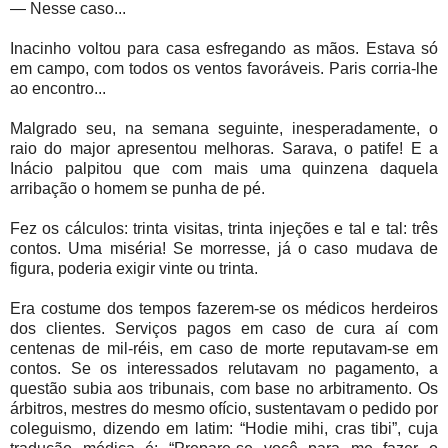
— Nesse caso...
Inacinho voltou para casa esfregando as mãos. Estava só
em campo, com todos os ventos favoráveis. Paris corria-lhe
ao encontro...
Malgrado seu, na semana seguinte, inesperadamente, o
raio do major apresentou melhoras. Sarava, o patife! E a
Inácio palpitou que com mais uma quinzena daquela
arribação o homem se punha de pé.
Fez os cálculos: trinta visitas, trinta injeções e tal e tal: três
contos. Uma miséria! Se morresse, já o caso mudava de
figura, poderia exigir vinte ou trinta.
Era costume dos tempos fazerem-se os médicos herdeiros
dos clientes. Serviços pagos em caso de cura aí com
centenas de mil-réis, em caso de morte reputavam-se em
contos. Se os interessados relutavam no pagamento, a
questão subia aos tribunais, com base no arbitramento. Os
árbitros, mestres do mesmo ofício, sustentavam o pedido por
coleguismo, dizendo em latim: “Hodie mihi, cras tibi”, cuja