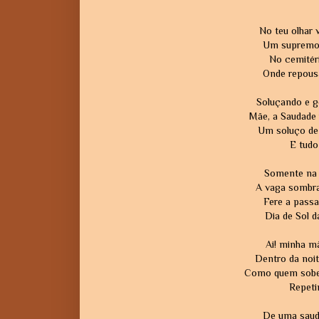
No teu olhar v
Um supremo s
No cemitéri
Onde repousa
Soluçando e ge
Mãe, a Saudade 
Um soluço de
E tudo
Somente na 
A vaga sombra
Fere a passa
Dia de Sol 
Ai! minha mã
Dentro da noit
Como quem sobe 
Repeti
De uma sauda