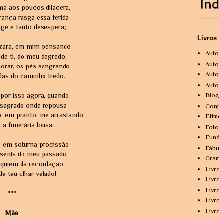
ma aos poucos dilacera,
ança rasga essa ferida
ge e tanto desespera;
Livros
rezara, em mim pensando
Auto
de ti, do meu degredo,
Auto
horar, os pés sangrando
Auto
das do caminho tredo.
Auto
 por isso agora, quando
Biog
r sagrado onde repousa
Conj
o, em pranto, me arrastando
Etim
r a funerária lousa,
Foto
Fund
em soturna procissão
Fábu
senis do meu passado,
Gram
équiem da recordação
Livr
 de teu olhar velado!
Livr
Livr
***
Livr
Livr
Mãe