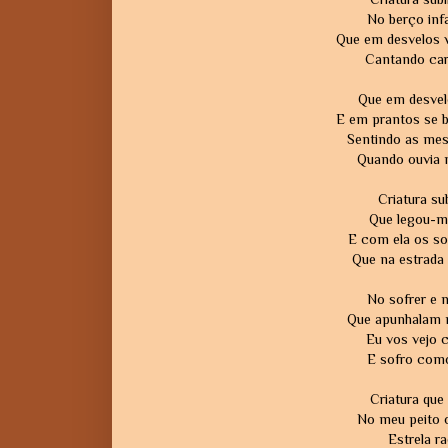
No berço inf
Que em desvelos 
Cantando car
Que em desvelo
E em prantos se 
Sentindo as mes
Quando ouvia 
Criatura s
Que legou-me
E com ela os s
Que na estrada
No sofrer e n
Que apunhalam m
Eu vos vejo 
E sofro como
Criatura que
No meu peito 
Estrela r