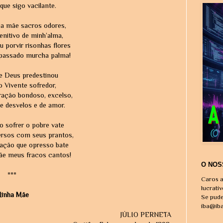
que sigo vacilante.
ha mãe sacros odores,
enitivo de minh’alma,
 porvir risonhas flores
 passado murcha palma!
ue Deus predestinou
 Vivente sofredor,
ação bondoso, excelso,
e desvelos e de amor.
o sofrer o pobre vate
ersos com seus prantos,
ração que opresso bate
ãe meus fracos cantos!
O NOS
***
Caros a
lucrati
inha Mãe
Se pude
iba@ib
JÚLIO PERNETA