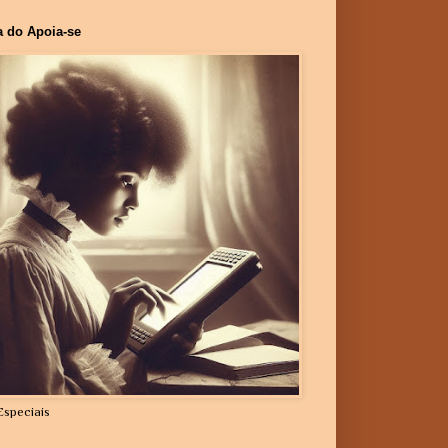
a do Apoia-se
Especiais