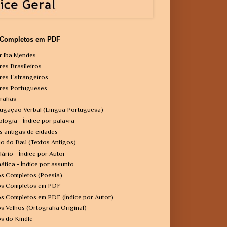
 Completos em PDF
r Iba Mendes
res Brasileiros
res Estrangeiros
res Portugueses
rafias
ugação Verbal (Língua Portuguesa)
ologia - Índice por palavra
s antigas de cidades
o do Baú (Textos Antigos)
lário - Índice por Autor
ática - Índice por assunto
os Completos (Poesia)
os Completos em PDF
os Completos em PDF (Índice por Autor)
os Velhos (Ortografia Original)
os do Kindle