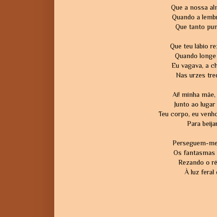
Que a nossa al
Quando a lembr
Que tanto pun
Que teu lábio 
Quando longe 
Eu vagava, a c
Nas urzes tre
Ai! minha mãe,
Junto ao luga
Teu corpo, eu venh
Para beija
Perseguem-me 
Os fantasmas 
Rezando o r
À luz feral