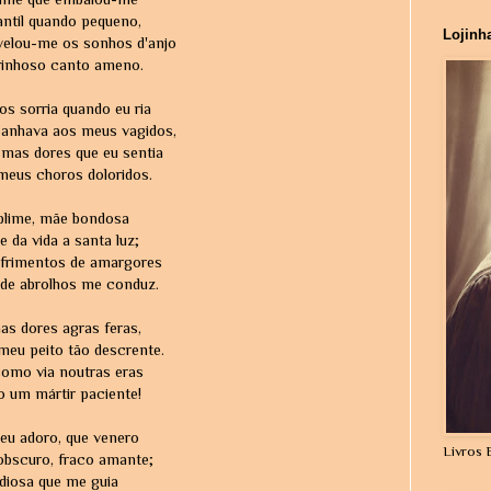
antil quando pequeno,
Lojinh
velou-me os sonhos d'anjo
inhoso canto ameno.
s sorria quando eu ria
banhava aos meus vagidos,
mas dores que eu sentia
meus choros doloridos.
ublime, mãe bondosa
 da vida a santa luz;
ofrimentos de amargores
 de abrolhos me conduz.
as dores agras feras,
eu peito tão descrente.
como via noutras eras
 um mártir paciente!
 eu adoro, que venero
Livros 
obscuro, fraco amante;
adiosa que me guia