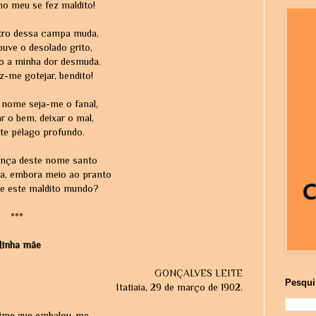
o meu se fez maldito!
tro dessa campa muda,
uve o desolado grito,
o a minha dor desmuda.
z-me gotejar, bendito!
 nome seja-me o fanal,
r o bem, deixar o mal,
te pélago profundo.
ança deste nome santo
a, embora meio ao pranto
xe este maldito mundo?
***
inha mãe
GONÇALVES LEITE
Pesqui
Itatiaia, 29 de março de 1902.
blime que embalou-me