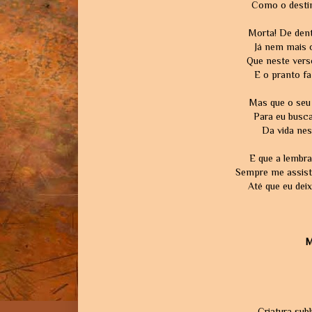
Como o destin
Morta! De den
Já nem mais o
Que neste vers
E o pranto fa
Mas que o seu
Para eu busca
Da vida nes
E que a lembr
Sempre me assist
Até que eu dei
M
Criatura su