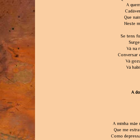
A quem
Cadáver
Que nain
Neste mu
Se tens fo
Surge 
Vá na r
Conversar 
Vá goz
Vá habi
A do
A minha mãe 
Que me estran
Como depressa