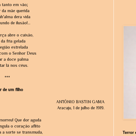
 tanto em vão;
 da mãe querida
h'alma dera vida
ndo de ilusão!...
rça abre o caixão,
da fria gelada
egião estrelada
com o Senhor Deus
ar a doce palma
tar lá nos céus.
***
r de um filho
ANTÔNIO BASTIN GAMA
Aracaju, 1 de julho de 1919.
morreu! Que dor aguda
gula o coração aflito
 a sorte se transmuda,
Terror 