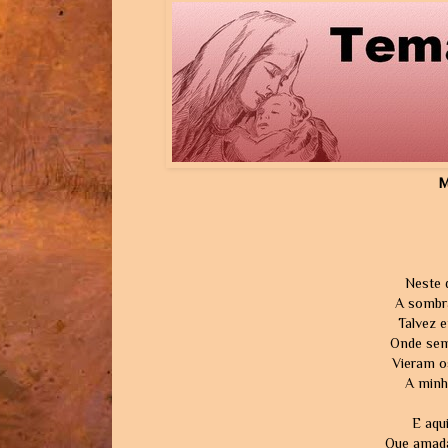
M
Neste q
A sombr
Talvez e
Onde sem
Vieram os
A minh
E aqui
Que amada