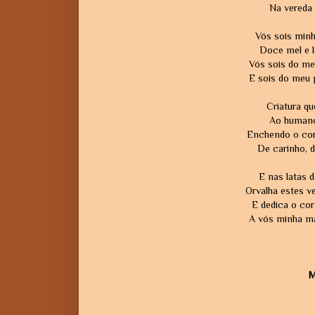
Na vereda 
Vós sois min
Doce mel e l
Vós sois do meu
E sois do meu
Criatura q
Ao humano
Enchendo o cor
De carinho, d
E nas latas d
Orvalha estes v
E dedica o co
A vós minha m
M