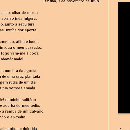
Curitiba, 7 de novembro de 1898.
elado, olhar de morta,
orriso inda fulgura;
o, junto à sepultura
s, minha dor aporta.
mendo, aflita e louca,
invoca o meu passado...
 fogo vem-me à boca,
 abandonado!...
penumbra da agonia
 de uma cruz plantada
gem rútila de um dia,
da tua sombra amada.
e! caminho solitário
e acerba do meu tédio,
a rampa de um calvário,
ndo o epicédio.
de antiga e dolorida