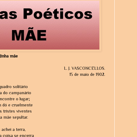
inha mãe
L. J. VASCONCELLOS.
15 de maio de 1902.
uadro solitário
a do campanário
ncontre o lugar;
 dó e cruelmente
 tristes viventes
a mãe sepultar.
 achei a terra,
 coisa se encerra