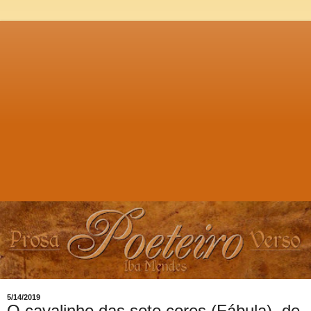
5/14/2019
O cavalinho das sete cores (Fábula), de