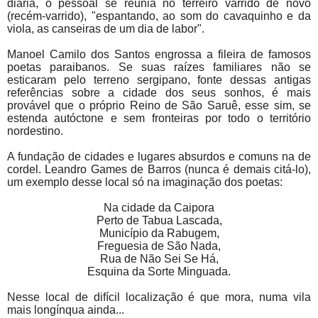
diária, o pessoal se reunia no terreiro varrido de novo
(recém-varrido), "espantando, ao som do cavaquinho e da
viola, as canseiras de um dia de labor".
Manoel Camilo dos Santos engrossa a fileira de famosos
poetas paraibanos. Se suas raízes familiares não se
esticaram pelo terreno sergipano, fonte dessas antigas
referências sobre a cidade dos seus sonhos, é mais
provável que o próprio Reino de São Saruê, esse sim, se
estenda autóctone e sem fronteiras por todo o território
nordestino.
A fundação de cidades e lugares absurdos e comuns na de
cordel. Leandro Games de Barros (nunca é demais citá-lo),
um exemplo desse local só na imaginação dos poetas:
Na cidade da Caipora
Perto de Tabua Lascada,
Município da Rabugem,
Freguesia de São Nada,
Rua de Não Sei Se Há,
Esquina da Sorte Minguada.
Nesse local de difícil localização é que mora, numa vila
mais longínqua ainda...