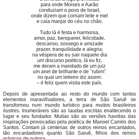
para onde Moises e Aarão
conduziam o povo de Israel,
onde dizem que corriam leite e mel
e caía manjar do céu no chão.
Tudo lá é festa e harmonia,
amor, paz, benquerer, felicidade,
descanso, sossego e amizade
prazer, tranquilidade e alegria;
na véspera de eu sair naquele dia
um discurso poético, lá eu fiz,
me deram a mandado de um juiz
um anel de brilhante e de "rubim"
no qual um letreiro diz assim:
– é feliz quem visita este país.
Depois de apresentada ao resto do mundo com tantos
elementos maravilhadores, a terra de São Saruê se
transformou num mundo turístico para muitos brasileiros
ilustres. Inu­meráveis são as laudas escritas enaltecendo o
lugar e seu fun­dador. Muitas são as versões havidas das
inspirações provocadas pela poética de Manoel Camilo dos
Santos. Contam já centenas de outros reinos encantados,
tão encantadores quanto São Saruê, fi­lhos dos reinos
mágicos de outrora.