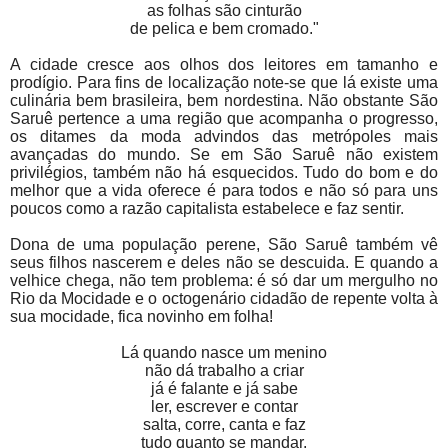
as folhas são cinturão
de pelica e bem cromado."
A cidade cresce aos olhos dos leitores em tamanho e
prodígio. Para fins de localização note-se que lá existe uma
culinária bem brasileira, bem nordestina. Não obstante São
Saruê pertence a uma região que acompanha o progresso,
os ditames da moda advindos das metrópoles mais
avançadas do mundo. Se em São Saruê não existem
privilégios, também não há esquecidos. Tudo do bom e do
melhor que a vida oferece é para todos e não só para uns
poucos como a razão capitalista estabelece e faz sentir.
Dona de uma população perene, São Saruê também vê
seus filhos nascerem e deles não se descuida. E quando a
velhice chega, não tem problema: é só dar um mergulho no
Rio da Mocidade e o octogenário cidadão de repente volta à
sua mocidade, fica novinho em folha!
Lá quando nasce um menino
não dá trabalho a criar
já é falante e já sabe
ler, escrever e contar
salta, corre, canta e faz
tudo quanto se mandar.