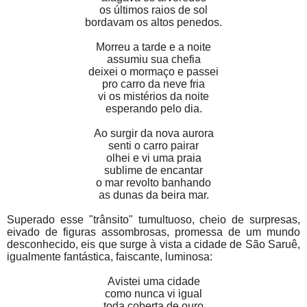
os últimos raios de sol
bordavam os altos penedos.
Morreu a tarde e a noite
assumiu sua chefia
deixei o mormaço e passei
pro carro da neve fria
vi os mistérios da noite
esperando pelo dia.
Ao surgir da nova aurora
senti o carro pairar
olhei e vi uma praia
sublime de encantar
o mar revolto banhando
as dunas da beira mar.
Superado esse "trânsito" tumultuoso, cheio de surpresas,
eivado de figuras assombrosas, promessa de um mundo
desconhecido, eis que surge à vista a cidade de São Saruê,
igualmente fantástica, faiscante, luminosa:
Avistei uma cidade
como nunca vi igual
toda coberta de ouro