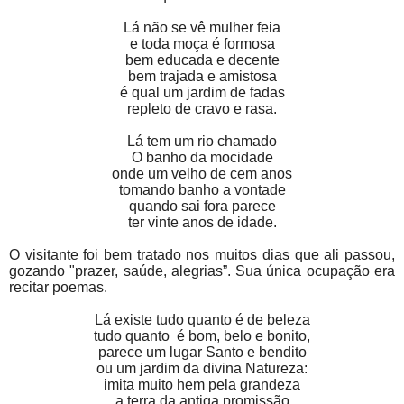
Lá não se vê mulher feia
e toda moça é formosa
bem educada e decente
bem trajada e amistosa
é qual um jardim de fadas
repleto de cravo e rasa.
Lá tem um rio chamado
O banho da mocidade
onde um velho de cem anos
tomando banho a vontade
quando sai fora parece
ter vinte anos de idade.
O visitante foi bem tratado nos muitos dias que ali passou,
gozando "prazer, saúde, alegrias”. Sua única ocupação era
recitar poemas.
Lá existe tudo quanto é de beleza
tudo quanto
é bom, belo e bonito,
parece um lugar Santo e bendito
ou um jardim da divina Natureza:
imita muito hem pela grandeza
a terra da antiga promissão