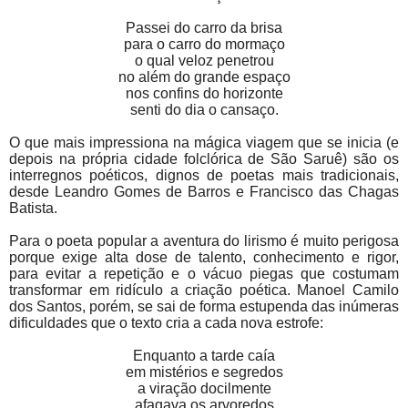
Passei do carro da brisa
para o carro do mormaço
o qual veloz penetrou
no além do grande espaço
nos confins do horizonte
senti do dia o cansaço.
O que mais impressiona na mágica viagem que se inicia (e
depois na própria cidade folclórica de São Saruê) são os
interregnos poéticos, dignos de poetas mais tradicionais,
desde Leandro Gomes de Barros e Francisco das Chagas
Batista.
Para o poeta popular a aventura do lirismo é muito perigosa
porque exige alta dose de talento, conhecimento e rigor,
para evitar a repetição e o vácuo piegas que costumam
transformar em ridículo a criação poética. Manoel Camilo
dos Santos, porém, se sai de forma estupenda das inúmeras
dificuldades que o texto cria a cada nova estrofe:
Enquanto a tarde caía
em mistérios e segredos
a viração docilmente
afagava os arvoredos