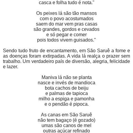
casca e folha tudo é nota."
Os peixes lá são tão mansos
com o povo acostumados
saem do mar vem pras casas
são grandes, gordos e cevados
e só pegar e comer
pois todos vivem guisados."
Sendo tudo fruto de encantamento, em São Saruê a fome e
as doenças foram extirpadas. A vida lá realça o prazer sem
trabalho­. Um verdadeiro país de diversão, alegria, felicidade
e lazer.
Maniva lá não se planta
nasce e invés de mandioca
bota cachos de beiju
e palmas de tapioca
milho a espiga e pamonha
e o pendão é pipoca.
As canas em São Saruê
não tem bagaço (é gozado)
umas são canos de mel
outras açúcar refinado