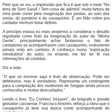
Pelo que se viu, a impressão que fica é que sob o mote “Na
terra de Som Saruê / Tem coisa de adimirá” muita fartura de
rima pode correr pela imaginação dos poetas, ao som das
violas, do pandeiro e do cavaquinho. É um filão nobre pra
cantador nenhum botar defeito.
A princípio estava eu mais propenso a considerar o desafio
registrado como fruto da imaginação do autor de "Minha
Gente", princi­palmente achar fantasioso o fato de
cantadores se acompanharem com cavaquinho, instrumento
jamais visto em cantoria. A confiança numa "explicação
introdutória" do autor, no entanto, me fez ter fé nas
informações ali contidas.
Diz a nota:
"O que se escreve aqui é fruto de observação. Pode ser
defeituoso, mas é verdadeiro. Representa um contingente
para a compilação dos modismos de Sergipe ainda poucos
conhecidos e muitos descuidados."
Lendo o livro "Eu Conheci Sesyom", do biógrafo e grande
glosador caicoense, Francisco Amorim, reforça a ideia que o
cavaquinho já teve sua época como acompanhante de