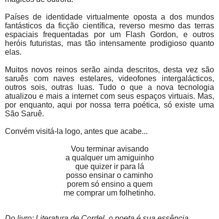
Países de identidade virtu­almente oposta a dos mundos
fantásticos da ficção científica, reverso mesmo das terras
espaciais frequentadas por um Flash Gordon, e outros
heróis futuristas, mas tão intensamente prodigioso quanto
elas.
Muitos novos reinos serão ainda descritos, desta vez são
saruês com nav­es estelares, videofones intergalácticos,
outros sois, outras luas. Tudo o que a nova tecnologia
atualizou e mais a internet com seus espaços virtuais. Mas,
por enquanto, aqui por nossa terra poética, só existe uma
São Saruê.
Convém visitá-la logo, antes que acabe...
Vou terminar avisando
a qualquer um amiguinho
que quizer ir para lá
posso ensinar o caminho
porem só ensino a quem
me comprar um folhetinho.
Do livro: Literatura de Cordel, o poeta é sua essência.