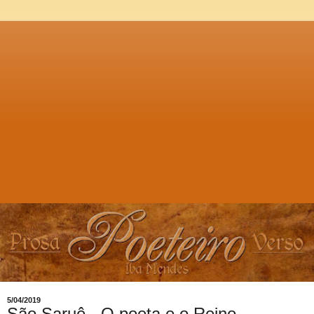
5/04/2019
São Saruê - O poeta e o Reino