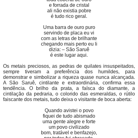
e forrada de cristal
ali não existia pobre
é tudo rico geral.
Uma barra de ouro puro
servindo de placa eu vi
com as letras de brilhante
chegando mais perto eu li
dizia: – São Saruê
é este lugar aqui.
Os metais preciosos, as pedras de quilates insuspeitados,
sempre tiveram a preferência dos humildes, para
demonstrar e simbolizar a riqueza quase nunca alcançada.
A São Saruê, cintilante e extraordinária, confirma essa
tendência. O brilho da prata, a faísca do diamante, a
cintilação da pedraria, o colorido das esmeraldas, o rútilo
faiscante dos metais, tudo deixa o visitante de boca aberta:
Quando avistei o povo
fiquei de tudo abismado
uma gente alegre e forte
um povo civilizado
bom, tratável e benfazejo,