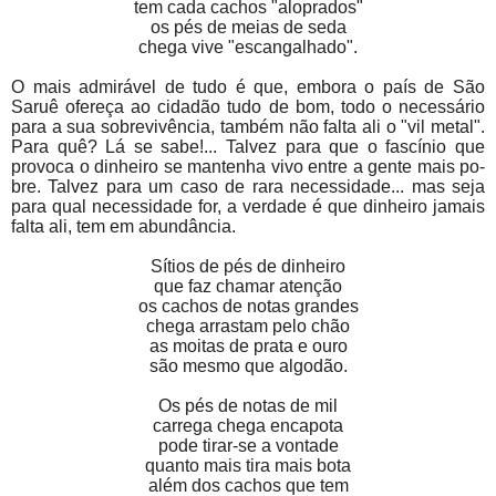
tem cada cachos "aloprados"
os pés de meias de seda
chega vive "escangalhado".
O mais admirável de tudo é que, embora o país de São
Saruê ofereça ao cidadão tudo de bom, todo o necessário
para a sua sobrevivência, também não falta ali o "vil metal".
Para quê? Lá se sabe!... Talvez para que o fascínio que
provoca o dinheiro se mantenha vivo entre a gente mais po­
bre. Talvez para um caso de rara necessidade... mas seja
para qual necessidade for, a verdade é que dinheiro jamais
falta ali, tem em abundância.
Sítios de pés de dinheiro
que faz chamar atenção
os cachos de notas grandes
chega arrastam pelo chão
as moitas de prata e ouro
são mesmo que algodão.
Os pés de notas de mil
carrega chega encapota
pode tirar-se a vontade
quanto mais tira mais bota
além dos cachos que tem