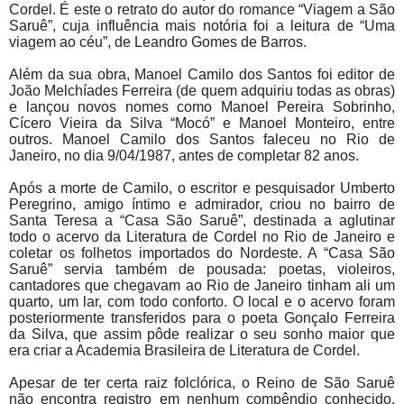
Cordel. É este o retrato do autor do romance “Viagem a São
Saruê”, cuja influência mais notória foi a leitura de “Uma
viagem ao céu”, de Leandro Gomes de Barros.
Além da sua obra, Manoel Camilo dos Santos foi editor de
João Melchíades Ferreira (de quem adquiriu todas as obras)
e lançou novos nomes como Manoel Pereira Sobrinho,
Cícero Vieira da Silva “Mocó” e Manoel Monteiro, entre
outros. Manoel Camilo dos Santos faleceu no Rio de
Janeiro, no dia 9/04/1987, antes de completar 82 anos.
Após a morte de Camilo, o escritor e pesquisador Umberto
Peregrino, amigo íntimo e admirador, criou no bairro de
Santa Teresa a “Casa São Saruê”, destinada a aglutinar
todo o acervo da Literatura de Cordel no Rio de Janeiro e
coletar os folhetos importados do Nordeste. A “Casa São
Saruê” servia também de pousada: poetas, violeiros,
cantadores que chegavam ao Rio de Janeiro tinham ali um
quarto, um lar, com todo conforto. O local e o acervo foram
posteriormente transferidos para o poeta Gonçalo Ferreira
da Silva, que assim pôde realizar o seu sonho maior que
era criar a Academia Brasileira de Literatura de Cordel.
Apesar de ter certa raiz folclórica, o Rei­no de São Saruê
não encontra registro em nenhum compêndio conhecido,