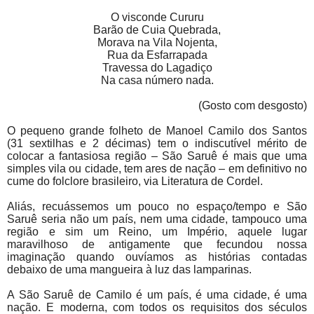
O visconde Cururu
Barão de Cuia Quebrada,
Morava na Vila Nojenta,
Rua da Esfarrapada
Travessa do Lagadiço
Na casa número nada.
(Gosto com desgosto)
O pequeno grande folheto de Manoel Camilo dos Santos
(31 sextilhas e 2 décimas) tem o indiscutível mérito de
colocar a fantasiosa região – São Saruê é mais que uma
simples vila ou cidade, tem ares de nação – em definitivo no
cume do folclore brasileiro, via Literatura de Cordel.
Aliás, recuássemos um pouco no espaço/tempo e São
Saruê seria não um país, nem uma cidade, tampouco uma
região e sim um Reino, um Império, aquele lugar
maravilhoso de antigamente que fecundou nossa
imaginação quando ouvíamos as histórias contadas
debaixo de uma mangueira à luz das lamparinas.
A São Saruê de Camilo é um país, é uma cidade, é uma
nação. E moderna, com todos os requisitos dos séculos