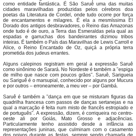
como entidade fantástica. É São Saruê uma das muitas
cidades maravilhadas produzidas pelos cérebros doa
poetas da Literatura de Cordel, onde tudo ocorre por força
de encantamentos e milagres. É ela a mesmíssima El
Dorado dos antigos desbravadores, o Reino das Amazonas
onde tudo é de ouro, a Terra das Esmeraldas pela qual as
espadas e garruchas dos bandeirantes dizimou tribos
inteiras. É também o País das Maravilhas de Lewis Carroll e
Alice, o Reino Encantado de Oz, quiçá a própria terra
prometida dos judeus errantes.
Alguns calepinos registram em geral a expressão Saruê
como sinônimo de Sarará. No Nordeste é também a "espiga
de milho que nasce com poucos grãos". Saruê, Sarigueia
ou Sariguê é o marsupial, conhecido por alguns por Mucura
e por outros – erroneamente, a meu ver – por Gambá.
Saruê é também a "dança em que se misturam figuras da
quadrilha francesa com passos de danças sertanejas e na
qual a marcação é feita num misto de francês estropiado e
de português". A expressão, dizem, é corriqueira no centro-
oeste ali por Goiás, Mato Grosso e adjacências.
Particularmente tenho assistido desde a infância as
representações juninas, que culminam com o casamento
dos noivos durante as festas, sempre sendo chamada de