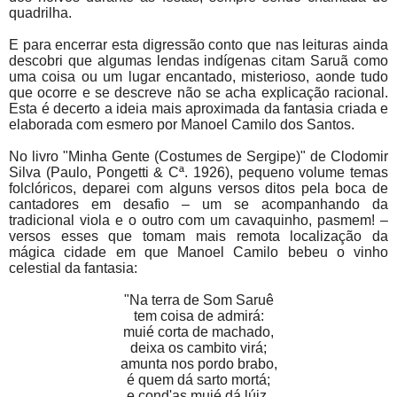
quadrilha.
E para encerrar esta digressão conto que nas leituras ainda
descobri que algumas lendas indígenas citam Saruã como
uma coisa ou um lugar encantado, misterioso, aonde tudo
que ocorre e se descreve não se acha explicação racional.
Esta é decerto a ideia mais aproximada da fantasia criada e
elaborada com esmero por Manoel Camilo dos Santos.
No livro "Minha Gente (Costumes de Sergipe)" de Clodomir
Silva (Paulo, Pongetti & Cª. 1926), pequeno volume temas
folclóricos, deparei com alguns versos ditos pela boca de
cantadores em desafio – um se acompanhando da
tradicional viola e o outro com um cavaquinho, pasmem! –
versos esses que tomam mais remota localização da
mágica cidade em que Manoel Camilo bebeu o vinho
celestial da fantasia:
"Na terra de Som Saruê
tem coisa de admirá:
muié corta de machado,
deixa os cambito virá;
amunta nos pordo brabo,
é quem dá sarto mortá;
e cond'as muié dá lúiz,