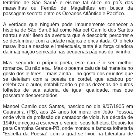
território de São Saruê e eis-me tal Alice no país das
maravilhas ou Fernão de Magalhães em busca da
passagem secreta entre os Oceanos Atlântico e Pacífico.
A verdade que ninguém pode impunemente conhecer a
história de São Saruê tal como Manoel Camilo dos Santos
narrou e sair ileso da aventura que é descobrir, percorrer e
se deslumbrar com a cidade mágica e encantada. O folheto
maravilhou a néscios e intelectuais, tanta é a força criadora
da imaginação semeada nas pequenas páginas do livrinho.
Mas, segundo o próprio poeta, este não é o seu melhor
romance. Ou não era... Mas o poema caiu de tal maneira no
gosto dos leitores – mais ainda – no gosto dos eruditos que
se deleitam com a poesia de cordel, que acabou por
celebrizar o autor, notabilizando-o pelas dezenas de outros
folhetos de sua autoria, de igual qualidade, mas que
passaram despercebidos.
Manoel Camilo dos Santos, nascido no dia 9/07/1905 em
Guarabira (PB), aos 24 anos foi morar em João Pessoa,
onde vivia da profissão de cantador de viola. Na década de
1940 começou a escrever e vender seus folhetos. Depois foi
para Campina Grande-PB, onde montou a famosa folhetaria
“Estrella da Poesia”, com a qual se fixou na Literatura de