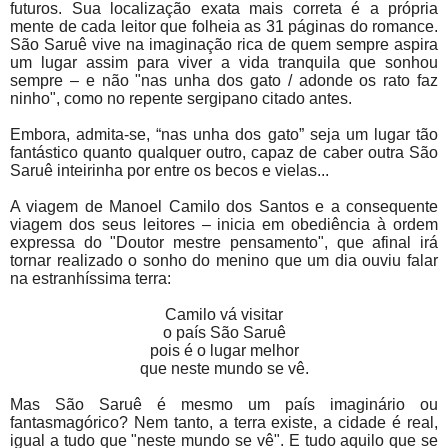
futuros. Sua localização exata mais correta é a própria
mente de cada leitor que folheia as 31 páginas do romance.
São Saruê vive na imaginação rica de quem sempre aspira
um lugar assim para viver a vida tranquila que sonhou
sempre – e não "nas unha dos gato / adonde os rato faz
ninho", como no repente sergipano citado antes.
Embora, admita-se, “nas unha dos gato” seja um lugar tão
fantástico quanto qualquer outro, capaz de caber outra São
Saruê inteirinha por entre os becos e vielas...
A viagem de Manoel Camilo dos Santos e a consequente
viagem dos seus leitores – inicia em obediência à ordem
expressa do "Doutor mestre pensamento", que afinal irá
tornar realizado o sonho do menino que um dia ouviu falar
na estranhíssima terra:
Camilo vá visitar
o país São Saruê
pois é o lugar melhor
que neste mundo se vê.
Mas São Saruê é mesmo um país imaginário ou
fantasmagórico? Nem tanto, a terra existe, a cidade é real,
igual a tudo que "neste mundo se vê". E tudo aquilo que se