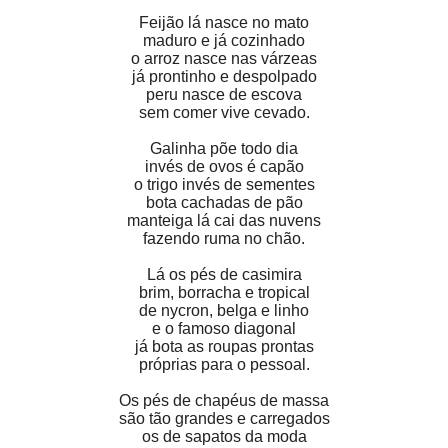
Feijão lá nasce no mato
maduro e já cozinhado
o arroz nasce nas várzeas
já prontinho e despolpado
peru nasce de escova
sem comer vive cevado.
Galinha põe todo dia
invés de ovos é capão
o trigo invés de sementes
bota cachadas de pão
manteiga lá cai das nuvens
fazendo ruma no chão.
Lá os pés de casimira
brim, borracha e tropical
de nycron, belga e linho
e o famoso diagonal
já bota as roupas prontas
próprias para o pessoal.
Os pés de chapéus de massa
são tão grandes e carregados
os de sapatos da moda