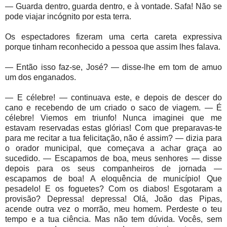
— Guarda dentro, guarda dentro, e à vontade. Safa! Não se
pode viajar incógnito por esta terra.
Os espectadores fizeram uma certa careta expressiva
porque tinham reconhecido a pessoa que assim lhes falava.
— Então isso faz-se, José? — disse-lhe em tom de amuo
um dos enganados.
— E célebre! — continuava este, e depois de descer do
cano e recebendo de um criado o saco de viagem. — É
célebre! Viemos em triunfo! Nunca imaginei que me
estavam reservadas estas glórias! Com que preparavas-te
para me recitar a tua felicitação, não é assim? — dizia para
o orador municipal, que começava a achar graça ao
sucedido. — Escapamos de boa, meus senhores — disse
depois para os seus companheiros de jornada —
escapamos de boa! A eloquência de município! Que
pesadelo! E os foguetes? Com os diabos! Esgotaram a
provisão? Depressa! depressa! Olá, João das Pipas,
acende outra vez o morrão, meu homem. Perdeste o teu
tempo e a tua ciência. Mas não tem dúvida. Vocês, sem