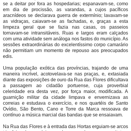
se a deitar por fora as hospedarias; espanavam-se, como
em dia de procissão, as varandas, a cujos pacíficos
aracnídeos se declarava guerra de extermínio; lavavam-se
as vidraças, caiavam-se as fachadas, e, graças a esta
limpeza geral que se fazia nas casas, os passeios
tornavam-se intransitáveis. Ruas e largos eram calçados
com uma atividade sem análoga nos fastos do município. As
sessões extraordinárias do excelentíssimo corpo camarário
não permitiam um momento de repouso aos preocupados
edis.
Uma população exótica das províncias, trajando de uma
maneira incrível, acotovelava-se nas praças, e, extasiada
diante das exposições de ouro da Rua das Flores dificultava
a passagem ao cidadão portuense, cuja proverbial
celeridade era desta vez, por força maior, modificada. A
guarnição militar da cidade limpava e envernizava as
correias e estudava o exercício, e nos quartéis de Santo
Ovídio, São Bento, Cano e Torre da Marca ressoava de
contínuo a música marcial das bandas que se ensaiavam.
Na Rua das Flores e à entrada das Hortas erguiam-se arcos