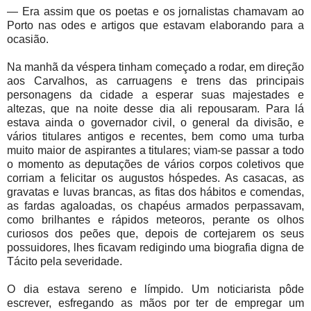
— Era assim que os poetas e os jornalistas chamavam ao
Porto nas odes e artigos que estavam elaborando para a
ocasião.
Na manhã da véspera tinham começado a rodar, em direção
aos Carvalhos, as carruagens e trens das principais
personagens da cidade a esperar suas majestades e
altezas, que na noite desse dia ali repousaram. Para lá
estava ainda o governador civil, o general da divisão, e
vários titulares antigos e recentes, bem como uma turba
muito maior de aspirantes a titulares; viam-se passar a todo
o momento as deputações de vários corpos coletivos que
corriam a felicitar os augustos hóspedes. As casacas, as
gravatas e luvas brancas, as fitas dos hábitos e comendas,
as fardas agaloadas, os chapéus armados perpassavam,
como brilhantes e rápidos meteoros, perante os olhos
curiosos dos peões que, depois de cortejarem os seus
possuidores, lhes ficavam redigindo uma biografia digna de
Tácito pela severidade.
O dia estava sereno e límpido. Um noticiarista pôde
escrever, esfregando as mãos por ter de empregar um