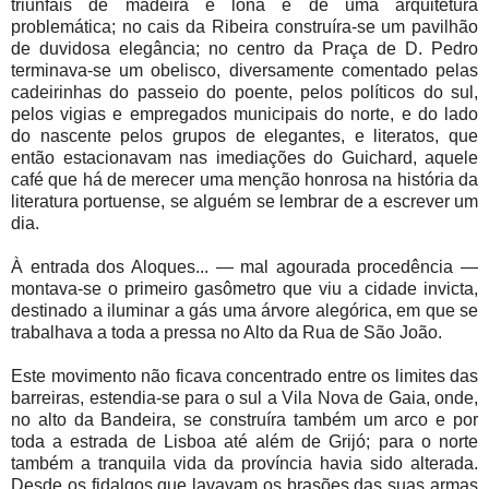
triunfais de madeira e lona e de uma arquitetura
problemática; no cais da Ribeira construíra-se um pavilhão
de duvidosa elegância; no centro da Praça de D. Pedro
terminava-se um obelisco, diversamente comentado pelas
cadeirinhas do passeio do poente, pelos políticos do sul,
pelos vigias e empregados municipais do norte, e do lado
do nascente pelos grupos de elegantes, e literatos, que
então estacionavam nas imediações do Guichard, aquele
café que há de merecer uma menção honrosa na história da
literatura portuense, se alguém se lembrar de a escrever um
dia.
À entrada dos Aloques... — mal agourada procedência —
montava-se o primeiro gasômetro que viu a cidade invicta,
destinado a iluminar a gás uma árvore alegórica, em que se
trabalhava a toda a pressa no Alto da Rua de São João.
Este movimento não ficava concentrado entre os limites das
barreiras, estendia-se para o sul a Vila Nova de Gaia, onde,
no alto da Bandeira, se construíra também um arco e por
toda a estrada de Lisboa até além de Grijó; para o norte
também a tranquila vida da província havia sido alterada.
Desde os fidalgos que lavavam os brasões das suas armas