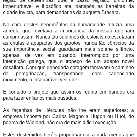
legião de cadeirinhas, que, a passo regrado, uniforme,
imperturbável e filosófico até, transpôs as barreiras da
cidade invicta, para demandar as da augusta Brácara.
Na cara destes beneméritos da humanidade reluzia uma
auréola que revelava a importância da missão que iam
cumprir assim! Nunca tão sublimes de estoicismo escutaram
as chufas e apupadas dos garotos; nunca tão cônscios da
sua importância social guardaram mais solene silêncio,
apenas, de vez em quando, interrompido por uma
interjeição galega, que o tropeço de um adepto novel
desafiara. Com que denodada coragem tomavam o caminho
da peregrinação, transportando, com cadenciado
movimento, o inseparável veículo!
E contudo o projeto que assim os reunia em bandos era
para fazer enfiar os mais ousados.
As façanhas de Hércules não lhe eram superiores; a
empresa imposta por Carlos Magno a Hugon ou Huol, do
poema de Wieland, não era de mais difícil execução.
Estes destemidos heróis propunham-se a nada menos que