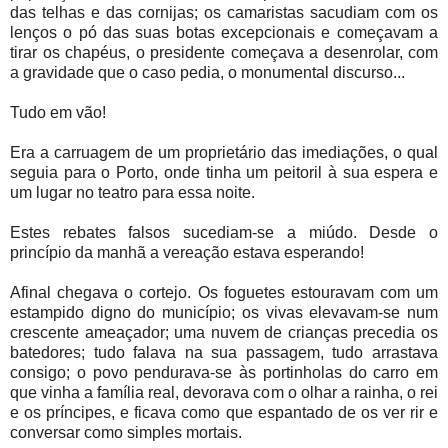
das telhas e das cornijas; os camaristas sacudiam com os
lenços o pó das suas botas excepcionais e começavam a
tirar os chapéus, o presidente começava a desenrolar, com
a gravidade que o caso pedia, o monumental discurso...
Tudo em vão!
Era a carruagem de um proprietário das imediações, o qual
seguia para o Porto, onde tinha um peitoril à sua espera e
um lugar no teatro para essa noite.
Estes rebates falsos sucediam-se a miúdo. Desde o
princípio da manhã a vereação estava esperando!
Afinal chegava o cortejo. Os foguetes estouravam com um
estampido digno do município; os vivas elevavam-se num
crescente ameaçador; uma nuvem de crianças precedia os
batedores; tudo falava na sua passagem, tudo arrastava
consigo; o povo pendurava-se às portinholas do carro em
que vinha a família real, devorava com o olhar a rainha, o rei
e os príncipes, e ficava como que espantado de os ver rir e
conversar como simples mortais.