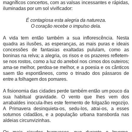
magníficos concertos, com as valsas incessantes e rápidas,
iluminadas por um sol vivificador:
É contagiosa esta alegria da natureza.
O coração recebe o impulso dela.
A vida tem então também a sua inflorescência. Nesta
quadra as ilusões, as esperanças, as mais puras e ideais
concessões de fantasias exaltadas pululam, como as
boninas na relva; a alegria, os risos e os prazeres refletem-
se nos rostos, como a luz do arrebol nos cimos dos outeiros;
ama-se melhor, perdoa-se melhor, e a poesia e os cânticos
saem tão espontâneos, como o trinado dos pássaros de
entre a folhagem dos pomares.
A fisionomia das cidades perde também então um pouco da
sua habitual gravidade. O vento que lhes vem dos
arrabaldes inocula-lhes este fermento de folgazão regozijo.
A Primavera desinquieta-os, sedu-los, atrai-os, a esses
soturnos cidadãos, e a população urbana transborda nas
aldeias circunvizinhas.