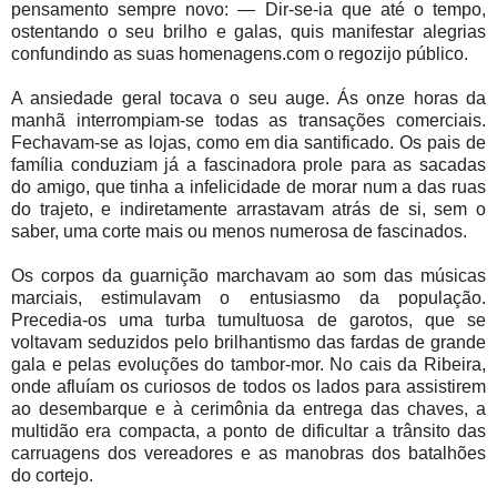
pensamento sempre novo: — Dir-se-ia que até o tempo,
ostentando o seu brilho e galas, quis manifestar alegrias
confundindo as suas homenagens.com o regozijo público.
A ansiedade geral tocava o seu auge. Ás onze horas da
manhã interrompiam-se todas as transações comerciais.
Fechavam-se as lojas, como em dia santificado. Os pais de
família conduziam já a fascinadora prole para as sacadas
do amigo, que tinha a infelicidade de morar num a das ruas
do trajeto, e indiretamente arrastavam atrás de si, sem o
saber, uma corte mais ou menos numerosa de fascinados.
Os corpos da guarnição marchavam ao som das músicas
marciais, estimulavam o entusiasmo da população.
Precedia-os uma turba tumultuosa de garotos, que se
voltavam seduzidos pelo brilhantismo das fardas de grande
gala e pelas evoluções do tambor-mor. No cais da Ribeira,
onde afluíam os curiosos de todos os lados para assistirem
ao desembarque e à cerimônia da entrega das chaves, a
multidão era compacta, a ponto de dificultar a trânsito das
carruagens dos vereadores e as manobras dos batalhões
do cortejo.