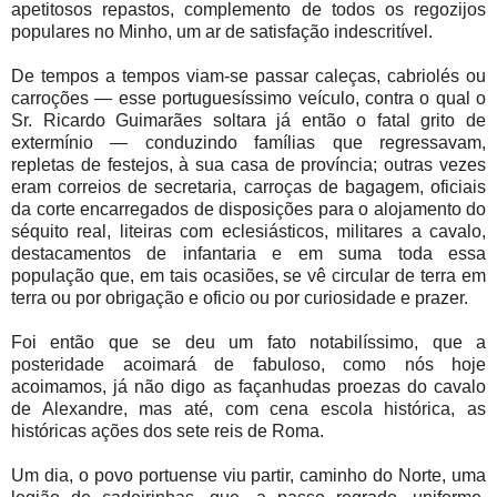
apetitosos repastos, complemento de todos os regozijos
populares no Minho, um ar de satisfação indescritível.
De tempos a tempos viam-se passar caleças, cabriolés ou
carroções — esse portuguesíssimo veículo, contra o qual o
Sr. Ricardo Guimarães soltara já então o fatal grito de
extermínio — conduzindo famílias que regressavam,
repletas de festejos, à sua casa de província; outras vezes
eram correios de secretaria, carroças de bagagem, oficiais
da corte encarregados de disposições para o alojamento do
séquito real, liteiras com eclesiásticos, militares a cavalo,
destacamentos de infantaria e em suma toda essa
população que, em tais ocasiões, se vê circular de terra em
terra ou por obrigação e oficio ou por curiosidade e prazer.
Foi então que se deu um fato notabilíssimo, que a
posteridade acoimará de fabuloso, como nós hoje
acoimamos, já não digo as façanhudas proezas do cavalo
de Alexandre, mas até, com cena escola histórica, as
históricas ações dos sete reis de Roma.
Um dia, o povo portuense viu partir, caminho do Norte, uma