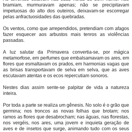
bramiam, murmuravam apenas; não se precipitavam
impetuosas do alto dos outeiros, deixavam-se escorregar
pelas anfractuosidades das quebradas.
Os ventos, como que arrependidos, pretendiam com afagos
fazer esquecer aos arbustos mais tenros as violências
passadas.
A luz salutar da Primavera convertia-se, por mágica
metamorfose, em perfumes que embalsamavam os ares, em
flores que esmaltavam os prados, em harmonias vagas que
as brisas transportavam de selva em selva, que as aves
escutavam atentas e os ecos repercutiam sonoros.
Nestes dias assim sente-se palpitar de vida a natureza
inteira.
Por toda a parte se realiza um gênesis. No solo é o grão que
germina; nos troncos as novas folhas que brotam; nos
ramos as flores que desabrocham; nas águas, nas florestas,
nos vergéis, nos ares, uma jovem e inquieta geração de
aves e de insetos que surge, animando tudo com os seus