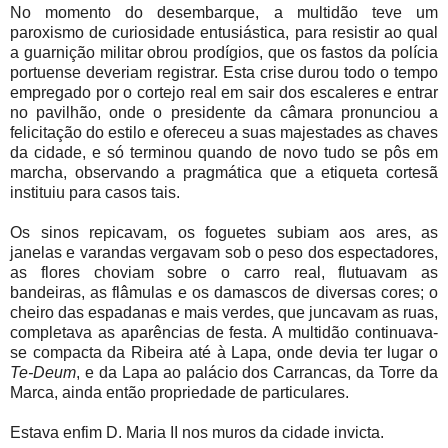
No momento do desembarque, a multidão teve um
paroxismo de curiosidade entusiástica, para resistir ao qual
a guarnição militar obrou prodígios, que os fastos da polícia
portuense deveriam registrar. Esta crise durou todo o tempo
empregado por o cortejo real em sair dos escaleres e entrar
no pavilhão, onde o presidente da câmara pronunciou a
felicitação do estilo e ofereceu a suas majestades as chaves
da cidade, e só terminou quando de novo tudo se pôs em
marcha, observando a pragmática que a etiqueta cortesã
instituiu para casos tais.
Os sinos repicavam, os foguetes subiam aos ares, as
janelas e varandas vergavam sob o peso dos espectadores,
as flores choviam sobre o carro real, flutuavam as
bandeiras, as flâmulas e os damascos de diversas cores; o
cheiro das espadanas e mais verdes, que juncavam as ruas,
completava as aparências de festa. A multidão continuava-
se compacta da Ribeira até à Lapa, onde devia ter lugar o
Te-Deum
, e da Lapa ao palácio dos Carrancas, da Torre da
Marca, ainda então propriedade de particulares.
Estava enfim D. Maria II nos muros da cidade invicta.