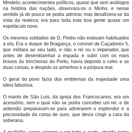
Mindelo; acontecimentos políticos, quase que sem análogos
na história das nações, observara-os o Minho, e nesse
sentido já de pouco se podia admirar, mas desafizera-se da
vista da realeza; era para toda esta boa gente quase um
espetáculo novo.
Os mesmos soldados de D. Pedro não estavam habituados
a ela. Era o duque de Bragança, o coronel de Caçadores 5,
que militara ao seu lado, e não o rei ou o imperador, que
antes de desembainhar a espada e subir com os mais
bravos às trincheiras do Porto, havia deposto o cetro e as
duas coroas, e despido os arminhos e a púrpura real.
O geral do povo fazia dos emblemas da majestade uma
ideia fabulosa.
O manto de São Luís, da igreja dos Franciscanos, era um
acessório, sem o qual não se podia conceber um rei, e de
antemão preparavam-se para admirarem o esplendor e a
preciosidade da coroa de ouro, que devia cingir a cara da
soberana.