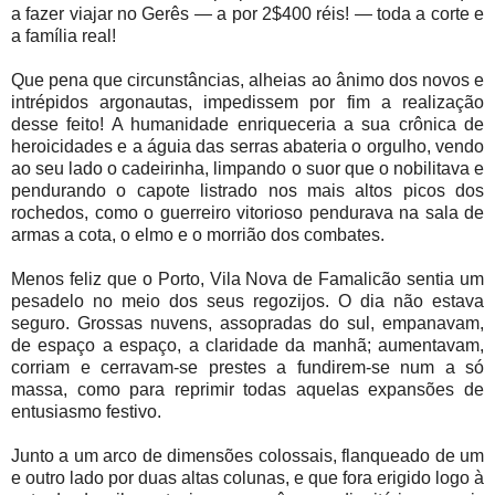
a fazer viajar no Gerês — a por 2$400 réis! — toda a corte e
a família real!
Que pena que circunstâncias, alheias ao ânimo dos novos e
intrépidos argonautas, impedissem por fim a realização
desse feito! A humanidade enriqueceria a sua crônica de
heroicidades e a águia das serras abateria o orgulho, vendo
ao seu lado o cadeirinha, limpando o suor que o nobilitava e
pendurando o capote listrado nos mais altos picos dos
rochedos, como o guerreiro vitorioso pendurava na sala de
armas a cota, o elmo e o morrião dos combates.
Menos feliz que o Porto, Vila Nova de Famalicão sentia um
pesadelo no meio dos seus regozijos. O dia não estava
seguro. Grossas nuvens, assopradas do sul, empanavam,
de espaço a espaço, a claridade da manhã; aumentavam,
corriam e cerravam-se prestes a fundirem-se num a só
massa, como para reprimir todas aquelas expansões de
entusiasmo festivo.
Junto a um arco de dimensões colossais, flanqueado de um
e outro lado por duas altas colunas, e que fora erigido logo à