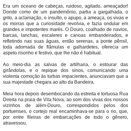
Era um oceano de cabeças, ruidoso, agitado, ameaçador!
Donde como de um pandemônio, partia a gargalhada, o
grito, a aclamação, o insulto, o apupo, a ameaça, os vivas e
os morras que a curiosidade revolvia, e fazia ondular em
grandes e impotentes marés. O Douro, coalhado de navios,
barcas, lanchas, escaleres e canoas embandeirados, e
refletindo nas suas águas, então serenas, a ponte pênsil,
toda adornada de flâmulas e galhardetes, oferecia um
aspeto risonho e festivo, que lhe não é habitual.
Ao meio-dia as salvas de artilharia, o estourar das
girândolas, e o repique dos sinos, comunicando uma
violenta comoção às turbas impacientes, anunciavam que a
sua majestade chegara ao alto da Bandeira.
Meia hora depois desembocando da estreita e tortuosa Rua
Direita na praia de Vila Nova, ao som dos vivas dos nossos
vizinhos de além-Douro, correspondidos pelos dos
portuenses, o cortejo real encaminhava-se para o rio, que,
por entre fileiras de embarcações de todo o gênero,
atravessou.