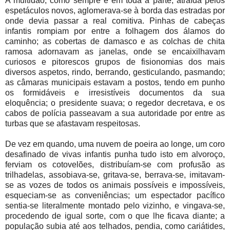
A multidão, como sempre e em toda a parte, atraída pelos
espetáculos novos, aglomerava-se à borda das estradas por
onde devia passar a real comitiva. Pinhas de cabeças
infantis rompiam por entre a folhagem dos álamos do
caminho; as cobertas de damasco e as colchas de chita
ramosa adornavam as janelas, onde se encaixilhavam
curiosos e pitorescos grupos de fisionomias dos mais
diversos aspetos, rindo, berrando, gesticulando, pasmando;
as câmaras municipais estavam a postos, tendo em punho
os formidáveis e irresistíveis documentos da sua
eloquência; o presidente suava; o regedor decretava, e os
cabos de polícia passeavam a sua autoridade por entre as
turbas que se afastavam respeitosas.
De vez em quando, uma nuvem de poeira ao longe, um coro
desafinado de vivas infantis punha tudo isto em alvoroço,
ferviam os cotovelões, distribuíam-se com profusão as
trilhadelas, assobiava-se, gritava-se, berrava-se, imitavam-
se as vozes de todos os animais possíveis e impossíveis,
esqueciam-se as conveniências; um espectador pacífico
sentia-se literalmente montado pelo vizinho, e vingava-se,
procedendo de igual sorte, com o que lhe ficava diante; a
população subia até aos telhados, pendia, como cariátides,