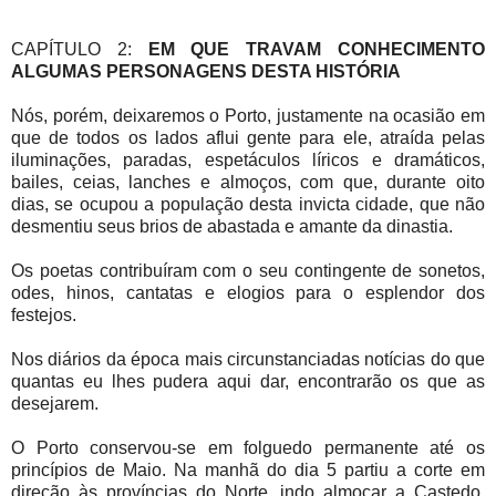
CAPÍTULO 2:
EM QUE TRAVAM CONHECIMENTO
ALGUMAS PERSONAGENS DESTA HISTÓRIA
Nós, porém, deixaremos o Porto, justamente na ocasião em
que de todos os lados aflui gente para ele, atraída pelas
iluminações, paradas, espetáculos líricos e dramáticos,
bailes, ceias, lanches e almoços, com que, durante oito
dias, se ocupou a população desta invicta cidade, que não
desmentiu seus brios de abastada e amante da dinastia.
Os poetas contribuíram com o seu contingente de sonetos,
odes, hinos, cantatas e elogios para o esplendor dos
festejos.
Nos diários da época mais circunstanciadas notícias do que
quantas eu lhes pudera aqui dar, encontrarão os que as
desejarem.
O Porto conservou-se em folguedo permanente até os
princípios de Maio. Na manhã do dia 5 partiu a corte em
direção às províncias do Norte, indo almoçar a Castedo,