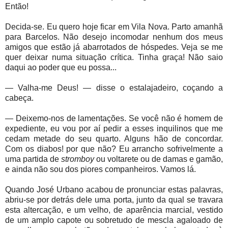
Então!
Decida-se. Eu quero hoje ficar em Vila Nova. Parto amanhã
para Barcelos. Não desejo incomodar nenhum dos meus
amigos que estão já abarrotados de hóspedes. Veja se me
quer deixar numa situação crítica. Tinha graça! Não saio
daqui ao poder que eu possa...
— Valha-me Deus! — disse o estalajadeiro, coçando a
cabeça.
— Deixemo-nos de lamentações. Se você não é homem de
expediente, eu vou por aí pedir a esses inquilinos que me
cedam metade do seu quarto. Alguns hão de concordar.
Com os diabos! por que não? Eu arrancho sofrivelmente a
uma partida de
stromboy
ou voltarete ou de damas e gamão,
e ainda não sou dos piores companheiros. Vamos lá.
Quando José Urbano acabou de pronunciar estas palavras,
abriu-se por detrás dele uma porta, junto da qual se travara
esta altercação, e um velho, de aparência marcial, vestido
de um amplo capote ou sobretudo de mescla agaloado de