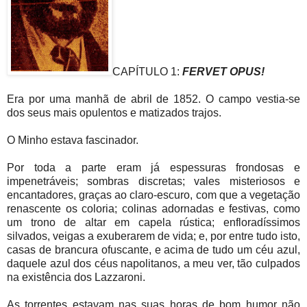
CAPÍTULO 1:
FERVET OPUS!
Era por uma manhã de abril de 1852. O campo vestia-se
dos seus mais opulentos e matizados trajos.
O Minho estava fascinador.
Por toda a parte eram já espessuras frondosas e
impenetráveis; sombras discretas; vales misteriosos e
encantadores, graças ao claro-escuro, com que a vegetação
renascente os coloria; colinas adornadas e festivas, como
um trono de altar em capela rústica; enfloradíssimos
silvados, veigas a exuberarem de vida; e, por entre tudo isto,
casas de brancura ofuscante, e acima de tudo um céu azul,
daquele azul dos céus napolitanos, a meu ver, tão culpados
na existência dos Lazzaroni.
As torrentes estavam nas suas horas de bom humor não