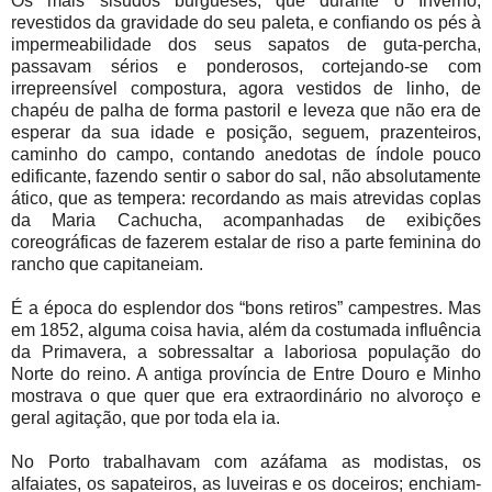
Os mais sisudos burgueses, que durante o Inverno,
revestidos da gravidade do seu paleta, e confiando os pés à
impermeabilidade dos seus sapatos de guta-percha,
passavam sérios e ponderosos, cortejando-se com
irrepreensível compostura, agora vestidos de linho, de
chapéu de palha de forma pastoril e leveza que não era de
esperar da sua idade e posição, seguem, prazenteiros,
caminho do campo, contando anedotas de índole pouco
edificante, fazendo sentir o sabor do sal, não absolutamente
ático, que as tempera: recordando as mais atrevidas coplas
da Maria Cachucha, acompanhadas de exibições
coreográficas de fazerem estalar de riso a parte feminina do
rancho que capitaneiam.
É a época do esplendor dos “bons retiros” campestres. Mas
em 1852, alguma coisa havia, além da costumada influência
da Primavera, a sobressaltar a laboriosa população do
Norte do reino. A antiga província de Entre Douro e Minho
mostrava o que quer que era extraordinário no alvoroço e
geral agitação, que por toda ela ia.
No Porto trabalhavam com azáfama as modistas, os
alfaiates, os sapateiros, as luveiras e os doceiros; enchiam-