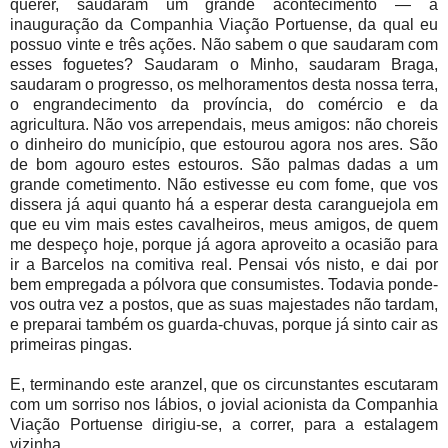
querer, saudaram um grande acontecimento — a
inauguração da Companhia Viação Portuense, da qual eu
possuo vinte e três ações. Não sabem o que saudaram com
esses foguetes? Saudaram o Minho, saudaram Braga,
saudaram o progresso, os melhoramentos desta nossa terra,
o engrandecimento da província, do comércio e da
agricultura. Não vos arrependais, meus amigos: não choreis
o dinheiro do município, que estourou agora nos ares. São
de bom agouro estes estouros. São palmas dadas a um
grande cometimento. Não estivesse eu com fome, que vos
dissera já aqui quanto há a esperar desta caranguejola em
que eu vim mais estes cavalheiros, meus amigos, de quem
me despeço hoje, porque já agora aproveito a ocasião para
ir a Barcelos na comitiva real. Pensai vós nisto, e dai por
bem empregada a pólvora que consumistes. Todavia ponde-
vos outra vez a postos, que as suas majestades não tardam,
e preparai também os guarda-chuvas, porque já sinto cair as
primeiras pingas.
E, terminando este aranzel, que os circunstantes escutaram
com um sorriso nos lábios, o jovial acionista da Companhia
Viação Portuense dirigiu-se, a correr, para a estalagem
vizinha.