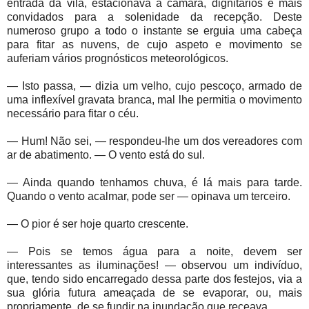
entrada da vila, estacionava a câmara, dignitários e mais
convidados para a solenidade da recepção. Deste
numeroso grupo a todo o instante se erguia uma cabeça
para fitar as nuvens, de cujo aspeto e movimento se
auferiam vários prognósticos meteorológicos.
— Isto passa, — dizia um velho, cujo pescoço, armado de
uma inflexível gravata branca, mal lhe permitia o movimento
necessário para fitar o céu.
— Hum! Não sei, — respondeu-lhe um dos vereadores com
ar de abatimento. — O vento está do sul.
— Ainda quando tenhamos chuva, é lá mais para tarde.
Quando o vento acalmar, pode ser — opinava um terceiro.
— O pior é ser hoje quarto crescente.
— Pois se temos água para a noite, devem ser
interessantes as iluminações! — observou um indivíduo,
que, tendo sido encarregado dessa parte dos festejos, via a
sua glória futura ameaçada de se evaporar, ou, mais
propriamente, de se fundir na inundação que receava.