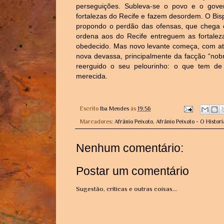
perseguições. Subleva-se o povo e o gove
fortalezas do Recife e fazem desordem. O Bi
propondo o perdão das ofensas, que chega 
ordena aos do Recife entreguem as fortalez
obedecido. Mas novo levante começa, com at
nova devassa, principalmente da facção “nobre
reerguido o seu pelourinho: o que tem de s
merecida.
Escrito
Iba Mendes
às
19:56
Marcadores:
Afrânio Peixoto
,
Afrânio Peixoto - O Histori
Nenhum comentário:
Postar um comentário
Sugestão, críticas e outras coisas...