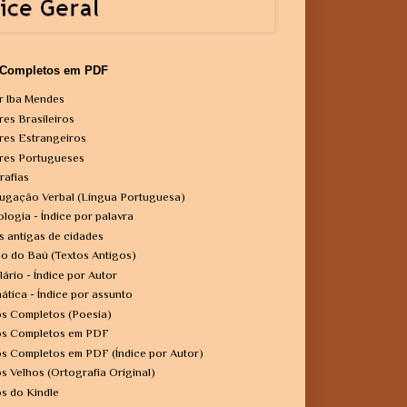
 Completos em PDF
r Iba Mendes
res Brasileiros
res Estrangeiros
res Portugueses
rafias
ugação Verbal (Língua Portuguesa)
ologia - Índice por palavra
s antigas de cidades
o do Baú (Textos Antigos)
lário - Índice por Autor
ática - Índice por assunto
os Completos (Poesia)
os Completos em PDF
os Completos em PDF (Índice por Autor)
os Velhos (Ortografia Original)
os do Kindle