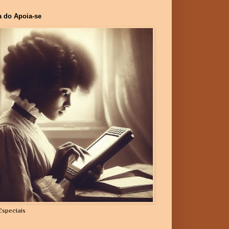
a do Apoia-se
Especiais