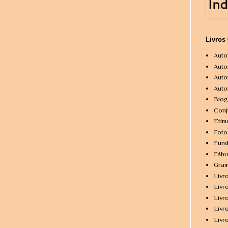
Livros
Auto
Auto
Auto
Auto
Biog
Conj
Etim
Foto
Fund
Fábu
Gram
Livr
Livr
Livr
Livr
Livr