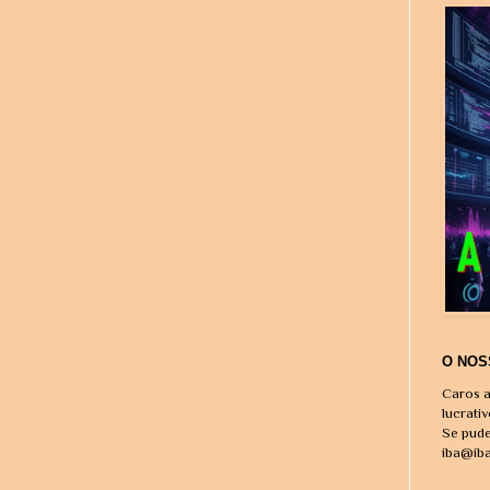
O NOS
Caros a
lucrati
Se pude
iba@ib