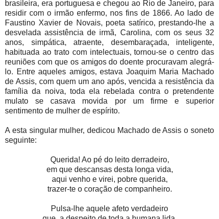
brasileira, era portuguesa e chegou ao Rio de Janeiro, para
residir com o irmão enfermo, nos fins de 1866. Ao lado de
Faustino Xavier de Novais, poeta satírico, prestando-lhe a
desvelada assistência de irmã, Carolina, com os seus 32
anos, simpática, atraente, desembaraçada, inteligente,
habituada ao trato com intelectuais, tornou-se o centro das
reuniões com que os amigos do doente procuravam alegrá-
lo. Entre aqueles amigos, estava Joaquim Maria Machado
de Assis, com quem um ano após, vencida a resistência da
família da noiva, toda ela rebelada contra o pretendente
mulato se casava movida por um firme e superior
sentimento de mulher de espírito.
A esta singular mulher, dedicou Machado de Assis o soneto
seguinte:
Querida! Ao pé do leito derradeiro,
em que descansas desta longa vida,
aqui venho e virei, pobre querida,
trazer-te o coração de companheiro.
Pulsa-lhe aquele afeto verdadeiro
que, a despeito de toda a humana lida,