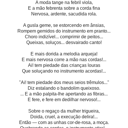
A moda tange na febril viola,
E a mão febrenta sobre a corda fina
Nervosa, ardente, sacudida rola.
A gusla geme, se estorcendo em ânsias,
Rompem gemidos do instrumento em pranto...
Choro indizível... comprimir de peitos...
Queixas, soluços... desvairado canto!
E mais dorida a melodia arqueja!
E mais nervosa corre a mão nas cordas!...
Ai! tem piedade das crianças louras
Que soluçando no instrumento acordas!...
"Ai! tem piedade dos meus seios trêmulos..."
Diz estalando o bandolim queixoso.
... E a mão palpita-lhe apertando as fibras...
E fere, e fere em dedilhar nervoso!...
Sobre o regaço da mulher trigueira,
Doida, cruel, a execução delira!...
Então — com as unhas cor-de-rosa, a moça.