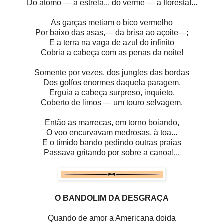
Do átomo — à estrela... do verme — à floresta!...
As garças metiam o bico vermelho
Por baixo das asas,— da brisa ao açoite—;
E a terra na vaga de azul do infinito
Cobria a cabeça com as penas da noite!
Somente por vezes, dos jungles das bordas
Dos golfos enormes daquela paragem,
Erguia a cabeça surpreso, inquieto,
Coberto de limos — um touro selvagem.
Então as marrecas, em torno boiando,
O voo encurvavam medrosas, à toa...
E o tímido bando pedindo outras praias
Passava gritando por sobre a canoa!...
O BANDOLIM DA DESGRAÇA
Quando de amor a Americana doida