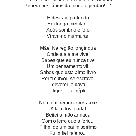
Bebera nos lábios da morta o perdão!... "
E descaiu profundo
Em longo meditar...
Após sombrio e fero
Viram-no murmurar:
Mãe! Na região longínqua
Onde tua alma vive,
Sabes que eu nunca tive
Um pensamento vil.
Sabes que esta alma livre
Por ti curvou-se escrava;
E devorou a bava...
E tigre — foi réptil!
Nem um tremor correra-me
A face fustigada!
Beijei a mão armada
Com o ferro que a feriu...
Filho, de um pai misérrimo
Fui o fiel rafeiro...