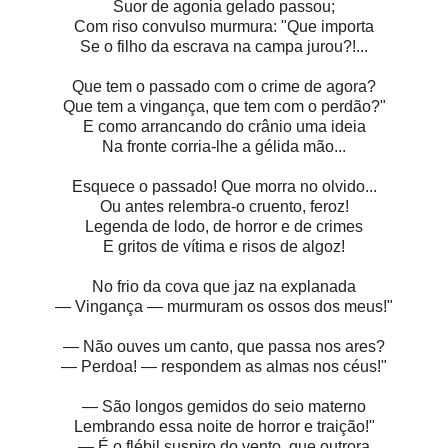
Suor de agonia gelado passou;
Com riso convulso murmura: "Que importa
Se o filho da escrava na campa jurou?!...
Que tem o passado com o crime de agora?
Que tem a vingança, que tem com o perdão?"
E como arrancando do crânio uma ideia
Na fronte corria-lhe a gélida mão...
Esquece o passado! Que morra no olvido...
Ou antes relembra-o cruento, feroz!
Legenda de lodo, de horror e de crimes
E gritos de vítima e risos de algoz!
No frio da cova que jaz na explanada
— Vingança — murmuram os ossos dos meus!"
— Não ouves um canto, que passa nos ares?
— Perdoa! — respondem as almas nos céus!"
— São longos gemidos do seio materno
Lembrando essa noite de horror e traição!"
— É o flébil suspiro do vento, que outrora