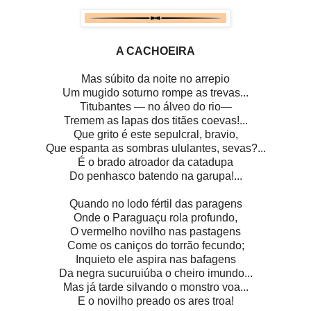
A CACHOEIRA
Mas súbito da noite no arrepio
Um mugido soturno rompe as trevas...
Titubantes — no álveo do rio—
Tremem as lapas dos titães coevas!...
Que grito é este sepulcral, bravio,
Que espanta as sombras ululantes, sevas?...
É o brado atroador da catadupa
Do penhasco batendo na garupa!...
Quando no lodo fértil das paragens
Onde o Paraguaçu rola profundo,
O vermelho novilho nas pastagens
Come os caniços do torrão fecundo;
Inquieto ele aspira nas bafagens
Da negra sucuruiúba o cheiro imundo...
Mas já tarde silvando o monstro voa...
E o novilho preado os ares troa!