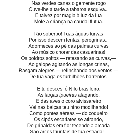
Nas verdes canas o gemente rogo
Ouve-lhe à tarde a tabaroa esquiva...
E talvez por magia à luz da lua
Mole a criança na caudal flutua.
Rio soberbo! Tuas águas turvas
Por isso descem lentas, peregrinas...
Adormeces ao pé das palmas curvas
Ao músico chorar das casuarinas!
Os poldros soltos — retesando as curvas,—
Ao galope agitando as longas crinas,
Rasgam alegres — relinchando aos ventos —
De tua vaga os turbilhões barrentos.
E tu desces, ó Nilo brasileiro,
As largas
ipueiras
alagando,
E das aves o coro alvissareiro
Vai nas balças teu hino modilhando!
Como pontes aéreas — do coqueiro
Os cipós escarlates se atirando,
De grinaldas em flor tecendo a arcada
São arcos triunfais de tua estrada!...