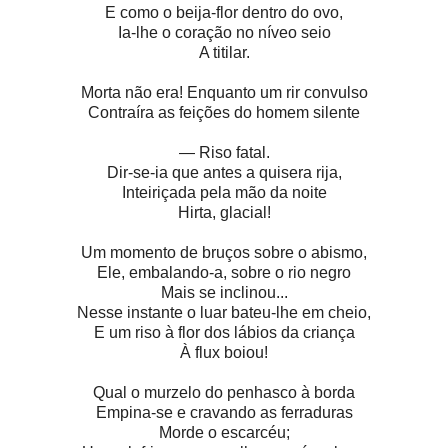
E como o beija-flor dentro do ovo,
Ia-lhe o coração no níveo seio
A titilar.
Morta não era! Enquanto um rir convulso
Contraíra as feições do homem silente
— Riso fatal.
Dir-se-ia que antes a quisera rija,
Inteiriçada pela mão da noite
Hirta, glacial!
Um momento de bruços sobre o abismo,
Ele, embalando-a, sobre o rio negro
Mais se inclinou...
Nesse instante o luar bateu-lhe em cheio,
E um riso à flor dos lábios da criança
À flux boiou!
Qual o murzelo do penhasco à borda
Empina-se e cravando as ferraduras
Morde o escarcéu;