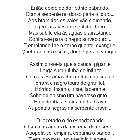
Então doido de dor, sânie babando,
Com a serpente no dorso parte o touro...
Aos bramidos os vales vão clamando,
Fogem as aves em sentido choro...
Mas súbito ela às águas o arrastando
Contrai-se para o negro sorvedouro...
E enrolando-lhe o corpo quente, exangue,
Quebra-o nas roscas, donde jorra o sangue.
Assim dir-se-ia que a caudal gigante
— Larga sucuruiúba do infinito—
Com as escamas das ondas coruscante
Ferrara o negro touro de granito!...
Hórrido, insano, triste, lacerante
Sobe do abismo um pavoroso grito...
E medonha a suar a rocha brava
As pontas negras na serpente crava!...
Dilacerado o rio espadanando
Chama as águas da extrema do deserto...
Atropela-se, empina, espuma o bando...
E em massa rui no precipício aberto...