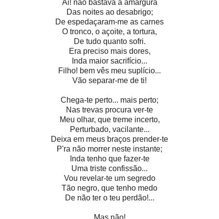
Ai! não bastava a amargura
Das noites ao desabrigo;
De espedaçaram-me as carnes
O tronco, o açoite, a tortura,
De tudo quanto sofri.
Era preciso mais dores,
Inda maior sacrifício...
Filho! bem vês meu suplício...
Vão separar-me de ti!
Chega-te perto... mais perto;
Nas trevas procura ver-te
Meu olhar, que treme incerto,
Perturbado, vacilante...
Deixa em meus braços prender-te
P'ra não morrer neste instante;
Inda tenho que fazer-te
Uma triste confissão...
Vou revelar-te um segredo
Tão negro, que tenho medo
De não ter o teu perdão!...
Mas não!