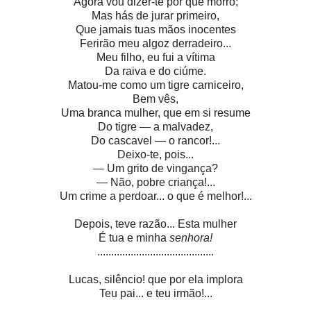
Agora vou dizer-te por que morro;
Mas hás de jurar primeiro,
Que jamais tuas mãos inocentes
Ferirão meu algoz derradeiro...
Meu filho, eu fui a vítima
Da raiva e do ciúme.
Matou-me como um tigre carniceiro,
Bem vês,
Uma branca mulher, que em si resume
Do tigre — a malvadez,
Do cascavel — o rancor!...
Deixo-te, pois...
— Um grito de vingança?
— Não, pobre criança!...
Um crime a perdoar... o que é melhor!...
Depois, teve razão... Esta mulher
É tua e minha
senhora!
..........................................
Lucas, silêncio! que por ela implora
Teu pai... e teu irmão!...