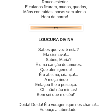
Rouco estertor...
E calados ficaram, mudos, quedos,
Mãos contraídas, bocas sem alento...
Hora de horror!...
LOUCURA DIVINA
— Sabes que voz é esta?
Ela cismava!...
— Sabes, Maria?
— É uma canção de amores.
Que além gemeu!
— É o abismo, criança!...
A moça rindo
Enlaçou-lhe o pescoço:
— Oh! não! não mintas!
Bem sei que é o céu!"
— Doida! Doida! É a voragem que nos chama!...
— Eu ouço a Liberdade!