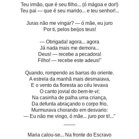
Teu irmão, que é seu filho... (ó mágoa e dor!)
Teu pai — que é seu marido... e teu senhor!...
Juras não me vingar? — ó mãe, eu juro
Por ti, pelos beijos teus!
— Obrigada! agora... agora
Já nada mais me demora...
Deus! — recebe a pecadora!
Filho! — recebe este adeus!"
Quando, rompendo as barras do oriente.
A estrela da manhã mais desmaiava,
E o vento da floresta ao céu levava
O canto jovial do
bem-te-vi
;
Na casinha de palha uma criança,
Da defunta abraçando o corpo frio,
Murmurava chorando em desvario:
— Eu não me vingo, ó mãe... juro por ti!..."
____
Maria calou-se... Na fronte do Escravo