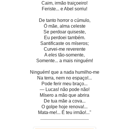
Caim, irmão traiçoeiro!
Feriste... e Abel sorriu!
De tanto horror o cúmulo,
Ó mãe, alma celeste
Se perdoar quiseste,
Eu perdoei também.
Santificaste os míseros;
Curvei-me reverente
A
eles
tão-somente,
Somente... a mais ninguém!
Ninguém! que a nada humilho-me
Na terra, nem no espaço!...
Pode ferir meu braço...
— Lucas! não pode não!
Mísero a mão que abrira
De tua mãe a cova...
O golpe hoje renova!...
Mata-me!... É teu irmão!..."
..........................................