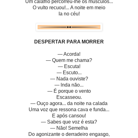
Um calafrio percorreu-lhe os músculos...
O vulto recuou!... A noite em meio
Ia no céu!
DESPERTAR PARA MORRER
— Acorda!
— Quem me chama?
— Escuta!
— Escuto...
— Nada ouviste?
— lnda não...
— É porque o vento
Escasseou.
— Ouço agora... da noite na calada
Uma voz que ressona cava e funda...
E após cansou!
— Sabes que voz é esta?
— Não! Semelha
Do agonizante o derradeiro engasgo,