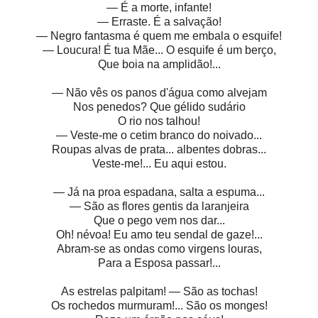
— É a morte, infante!
— Erraste. É a salvação!
— Negro fantasma é quem me embala o esquife!
— Loucura! É tua Mãe... O esquife é um berço,
Que boia na amplidão!...
— Não vês os panos d'água como alvejam
Nos penedos? Que gélido sudário
O rio nos talhou!
— Veste-me o cetim branco do noivado...
Roupas alvas de prata... albentes dobras...
Veste-me!... Eu aqui estou.
— Já na proa espadana, salta a espuma...
— São as flores gentis da laranjeira
Que o pego vem nos dar...
Oh! névoa! Eu amo teu sendal de gaze!...
Abram-se as ondas como virgens louras,
Para a Esposa passar!...
As estrelas palpitam! — São as tochas!
Os rochedos murmuram!... São os monges!