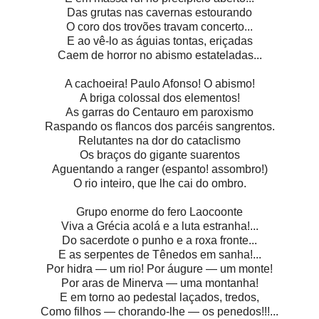
Das grutas nas cavernas estourando
O coro dos trovões travam concerto...
E ao vê-lo as águias tontas, eriçadas
Caem de horror no abismo estateladas...
A cachoeira! Paulo Afonso! O abismo!
A briga colossal dos elementos!
As garras do Centauro em paroxismo
Raspando os flancos dos parcéis sangrentos.
Relutantes na dor do cataclismo
Os braços do gigante suarentos
Aguentando a ranger (espanto! assombro!)
O rio inteiro, que lhe cai do ombro.
Grupo enorme do fero Laocoonte
Viva a Grécia acolá e a luta estranha!...
Do sacerdote o punho e a roxa fronte...
E as serpentes de Tênedos em sanha!...
Por hidra — um rio! Por áugure — um monte!
Por aras de Minerva — uma montanha!
E em torno ao pedestal laçados, tredos,
Como filhos — chorando-lhe — os penedos!!!...