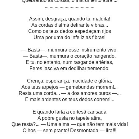
Quebrando as cordas, o instrumento atira!...
........................................
Assim, desgraça, quando tu, maldita!
As cordas d'alma delirante vibras...
Como os teus dedos espedaçam rijos
Uma por uma do infeliz as fibras!
— Basta—, murmura esse instrumento vivo.
— Basta—, murmura o coração rangendo,
E tu, no entanto, num rasgar de artérias,
Feres lasciva em dedilhar tremendo.
Crença, esperança, mocidade e glória,
Aos teus arpejos,— gemebundas morrem!...
Resta uma corda... — a dos amores puros —...
E mais ardentes os teus dedos correm!...
E quando farta a cortesã cansada
A pobre gusla no tapete atira,
Que resta?... — Uma alma — que não tem mais vida!
Olhos — sem pranto! Desmontada — lira!!!