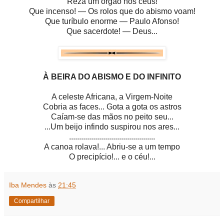
Reza um órgão nos céus!
Que incenso! — Os rolos que do abismo voam!
Que turíbulo enorme — Paulo Afonso!
Que sacerdote! — Deus...
À BEIRA DO ABISMO E DO INFINITO
A celeste Africana, a Virgem-Noite
Cobria as faces... Gota a gota os astros
Caíam-se das mãos no peito seu...
...Um beijo infindo suspirou nos ares...
...........................................
A canoa rolava!... Abriu-se a um tempo
O precipício!... e o céu!...
Iba Mendes
às
21:45
Compartilhar