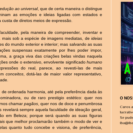
redução ao universal
, que de certa maneira o distingue
dominam as emoções e ideias ligadas com estados e
à custa de diretos meios de expressão.
 faculdade, pela maneira de compreender, inventar e
ia mais sob a espécie de imagens mediatas, de
ideias
es do mundo exterior e interior; mas salvando as suas
rações suspensas exatamente por lhes poder impor,
ma, a graça viva das criações belas vindas naquela
iações onde o extensivo, envolvente significado
humano
ressões do real, parece, ao revesti-las de mais
em
conceitos
, dotá-las de maior valor representativo,
dade.
, de ordenada harmonia, até pela preferência dada às
minadora, ou de raro prestigio estético: quer nos
O NOS
demos chamar
pagãos
, quer nos de doce e penumbrosa
Caros a
s revelará sempre aquela faculdade de ideação geral,
lucrati
ão em Beleza; porque será quando as suas figuras
Se pude
ais
que melhor proclamarão também o modo de ver e
iba@ib
las quanto tudo concebe e visiona, de preferência,