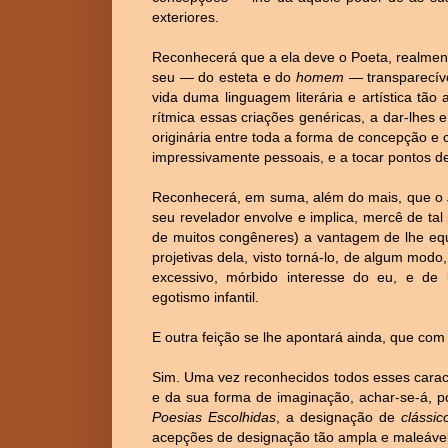
exteriores.
Reconhecerá que a ela deve o Poeta, realmen
seu — do esteta e do
homem
— transparecíve
vida duma linguagem literária e artística tão
rítmica essas criações genéricas, a dar-lhes e
originária entre toda a forma de concepção e
impressivamente pessoais, e a tocar pontos de
Reconhecerá, em suma, além do mais, que o
seu revelador envolve e implica, mercê de ta
de muitos congêneres) a vantagem de lhe equ
projetivas dela, visto torná-lo, de algum modo
excessivo, mórbido interesse do eu, e de
egotismo infantil.
E outra feição se lhe apontará ainda, que com
Sim. Uma vez reconhecidos todos esses carac
e da sua forma de imaginação, achar-se-á, por
Poesias Escolhidas
, a designação de
clássic
acepções de designação tão ampla e maleável