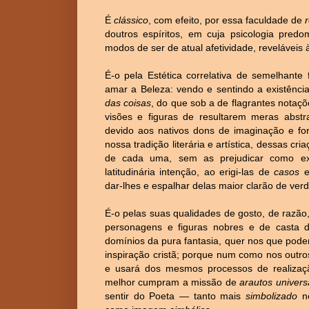
É
clássico
, com efeito, por essa faculdade de
doutros espíritos, em cuja psicologia pre
modos de ser de atual afetividade, reveláveis 
É-o pela Estética correlativa de semelhante
amar a Beleza: vendo e sentindo a existênc
das coisas
, do que sob a de flagrantes notaçõ
visões e figuras de resultarem meras abst
devido aos nativos dons de imaginação e for
nossa tradição literária e artística, dessas cr
de cada uma, sem as prejudicar como exp
latitudinária intenção, ao erigi-las de
casos
dar-lhes e espalhar delas maior clarão de ver
É-o pelas suas qualidades de gosto, de razão
personagens e figuras nobres e de casta do
domínios da pura fantasia, quer nos que po
inspiração cristã; porque num como nos outro
e usará dos mesmos processos de realizaç
melhor cumpram a missão de
arautos univers
sentir do Poeta — tanto mais
simbolizado
ne