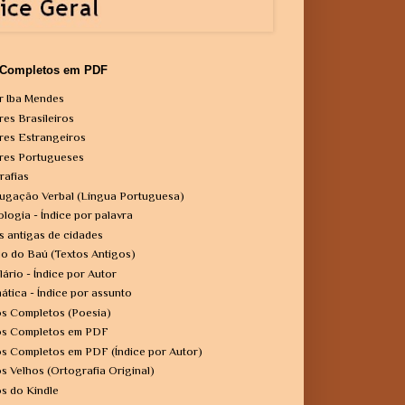
 Completos em PDF
r Iba Mendes
res Brasileiros
res Estrangeiros
res Portugueses
rafias
ugação Verbal (Língua Portuguesa)
ologia - Índice por palavra
s antigas de cidades
o do Baú (Textos Antigos)
lário - Índice por Autor
ática - Índice por assunto
os Completos (Poesia)
os Completos em PDF
os Completos em PDF (Índice por Autor)
os Velhos (Ortografia Original)
os do Kindle