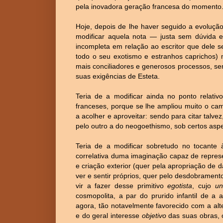
pela inovadora geração francesa do momento
Hoje, depois de lhe haver seguido a evolução 
modificar aquela nota — justa sem dúvida 
incompleta em relação ao escritor que dele s
todo o seu exotismo e estranhos caprichos) 
mais conciliadores e generosos processos, se
suas exigências de Esteta.
Teria de a modificar ainda no ponto relativ
franceses, porque se lhe ampliou muito o ca
a acolher e aproveitar: sendo para citar talvez
pelo outro a do neogoethismo, sob certos asp
Teria de a modificar sobretudo no tocante
correlativa duma imaginação capaz de represe
e criação exterior (quer pela apropriação de
ver e sentir próprios, quer pelo desdobramen
vir a fazer desse primitivo
egotista
, cujo
un
cosmopolita, a par do prurido infantil de a 
agora, tão notavelmente favorecido com a al
e do geral interesse
objetivo
das suas obras, o