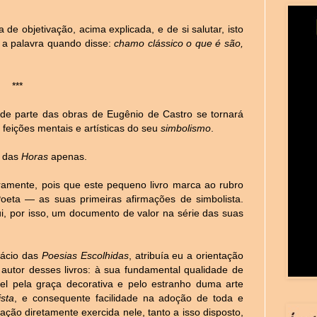
 de objetivação, acima explicada, e de si salutar, isto
 a palavra quando disse:
chamo clássico o que é são,
***
nde parte das obras de Eugênio de Castro se tornará
 feições mentais e artísticas do seu
simbolismo
.
a das
Horas
apenas.
amente, pois que este pequeno livro marca ao rubro
eta — as suas primeiras afirmações de simbolista.
tui, por isso, um documento de valor na série das suas
fácio das
Poesias Escolhidas
, atribuía eu a orientação
 autor desses livros: à sua fundamental qualidade de
vel pela graça decorativa e pelo estranho duma arte
ista
, e consequente facilidade na adoção de toda e
ação diretamente exercida nele, tanto a isso disposto,