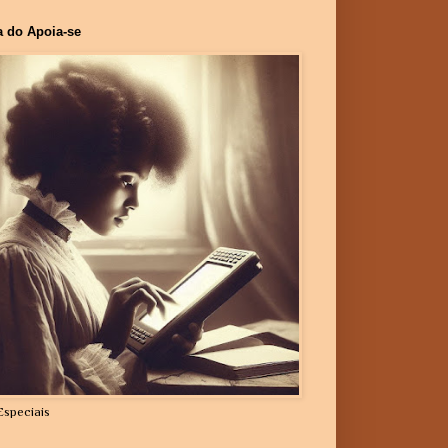
a do Apoia-se
Especiais