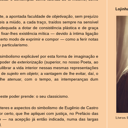
Lojinh
te, a apontada faculdade de
objetivação
, sem prejuízo
is a miúdo, a cada traço, traídos sempre na sensível
 adequada a dotar de consistência plástica e de graça
 fixar-lhes existência mítica — devido à íntima ligação
 certo modo de exprimir e compor — como a ferir notas
 particularismo.
simbolismo
explicável por esta forma de imaginação e
l poder de
exteriorização
(superior, no nosso Poeta, ao
ilibrar a vida interior nessas mesmas representações
, de
sujeito
em
objeto
; a vantagem de lhe evitar, daí, o
 lhe atenuar, com o tempo, as intemperanças dum
 este poder prende: o seu classicismo.
teres e aspectos do simbolismo de Eugênio de Castro
 certo, que lhe apliquei com justiça, no Prefácio das
Livros 
o
— na acepção já então indicada, numa das largas
.