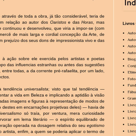
.
através de toda a obra, já tão considerável, teria de
em relação ao autor dos
Oaristos
e das
Horas
, mas
Livros
e continuou e desenvolveu, que viria a impor-se (com
Auto
mercê de mais larga e cordial concepção da Arte, de
Auto
m prejuízo dos seus dons de impressionista vivo e das
Auto
Auto
o à ação sobre ele exercida pelos artistas e poetas
Biog
mpo das influencias estranhas ou antes das sugestões
Conj
, entre todas, a da corrente pré-rafaelita, por um lado,
Etim
ectos.
Foto
Fund
 à tendência
universalista
; visto que tal tendência —
Fábu
ntar a vida em Beleza e implicando a aptidão à visão
Gram
 dadas imagens e figuras à representação de modos de
Livr
to destes em encarnações projetivas deles) — havia de
Livr
iversalismo
só traía, por ventura, mera curiosidade
Livr
arvorar em lema literário — o espírito equilibrado de
Livr
teração operada na dosagem relativa do seu
egotismo
Livr
 artista, enfim, a quem se poderia aplicar o termo de