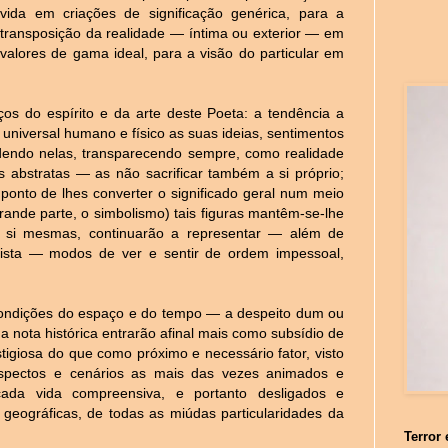
vida em criações de significação genérica, para a
transposição da realidade — íntima ou exterior — em
valores de gama ideal, para a visão do particular em
aços do espírito e da arte deste Poeta: a tendência a
 universal humano e físico as suas ideias, sentimentos
endo nelas, transparecendo sempre, como realidade
es abstratas — as não sacrificar também a si próprio;
ponto de lhes converter o significado geral num meio
grande parte, o simbolismo) tais figuras mantêm-se-lhe
r si mesmas, continuarão a representar — além de
ista — modos de ver e sentir de ordem impessoal,
condições do espaço e do tempo — a despeito dum ou
a nota histórica entrarão afinal mais como subsídio de
igiosa do que como próximo e necessário fator, visto
 aspectos e cenários as mais das vezes animados e
icada vida compreensiva, e portanto desligados e
 geográficas, de todas as miúdas particularidades da
Terror 