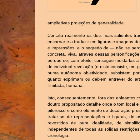
ampliativas projeções de generalidade.
Concilia realmente os dois mais salientes tr
encarnar e a traduzir em figuras e imagens do
e impressões, e o segredo de — não se perd
concreta, viva, através dessas personificaçõ
porque se, com efeito, consegue moldá-las a 
de individual revelação (e nisto consiste, em 
numa autônoma objetividade, subsistem po
quanto exprimam ou deixem entrever do art
ilimitada, humana.
Isto, consequentemente, fora das enleantes 
doutro propositado detalhe onde o tom local e 
pitoresco e como elemento de decoração prest
tratar-se de representações e figuras, de
revestidos de pura idealidade, de simplif
independentes de todas as sólidas restrições
cronologia.