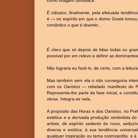
como imagem
simbólica
.
É
clássico
,
finalmente
, pela efetuada tendência
é — no espírito em que o divino Goete tomou
romântico o que é doentio...
É claro que só depois de lidas todas ou gra
possível por em relevo e definir as dominantes
Não lograria eu fazê-lo, de certo, com a leitur
Mas também sem ela o não conseguiria inteir
com os
Oaristos
— rebelado manifesto do Po
Representa-lhe parte da fase inicial, e consti
obras. Integra-se nela.
A propósito das
Horas
e dos
Oaristos
, no Pre
estética e a derivada produção simbolista do
artista
, de espírito sedento do novo, seduzí
diversa e exótica; à sua tendência
universal
qualquer inspiração ou tema cosmopolita; e à 