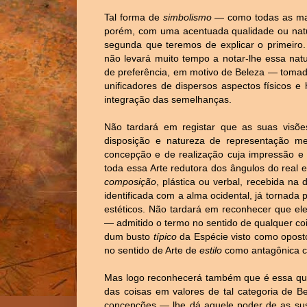
Tal forma de
simbolismo
— como todas as man
porém, com uma acentuada qualidade ou natur
segunda que teremos de explicar o primeiro
não levará muito tempo a notar-lhe essa nat
de preferência, em motivo de Beleza — tomada
unificadores de dispersos aspectos físicos e
integração das semelhanças.
Não tardará em registar que as suas visõe
disposição e natureza de representação m
concepção e de realização cuja impressão e 
toda essa Arte redutora dos ângulos do real 
composição
, plástica ou verbal, recebida na
identificada com a alma ocidental, já tornada 
estéticos. Não tardará em reconhecer que el
— admitido o termo no sentido de qualquer co
dum busto
típico
da Espécie visto como opost
no sentido de Arte de
estilo
como antagônica c
Mas logo reconhecerá também que é essa qual
das coisas em valores de tal categoria de Be
concepções — lhe dá aquele poder de as sus