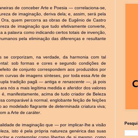
eiras de conceber Arte e Poesia — correlaciona-se,
eza de imaginação, deriva dela; e, assim, será pela
. Ora, quem percorra as obras de Eugênio de Castro
ureza de imaginação que tudo efetivamente converte,
 a palavra como indicando certos totais de invenção,
 humanos pela eliminação das diferenças e resultante
s se corporizam, na verdade, da harmonia com tal
ental: sob formas e cores e segundo condições de
efeito de conjunto correspondem aos produzidos por
em curvas de imagens sínteses, por toda essa Arte de
 dupla tradição pagã — antiga e
renascente
—, já pois
para nós a mais legítima medida e aferidor dos valores
e é, manifestamente, acima de tudo criador de Beleza
isa comparável à normal, englobante feição de feições
o ao modelado flagrante de
determinada
criatura viva;
om a Arte de
caráter
.
Pesqui
idade de imaginação que — por implicar-lhe a visão
leza, isto é pela própria natureza genérica das suas
citar e contemplar como libertas de si mesmo, como