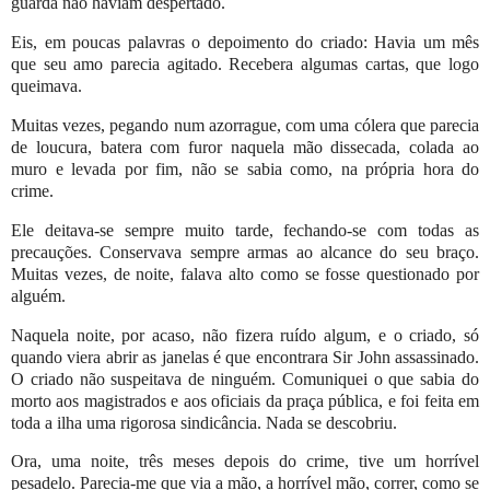
guarda não haviam despertado.
Eis, em poucas palavras o depoimento do criado: Havia um mês
que seu amo parecia agitado. Recebera algumas cartas, que logo
queimava.
Muitas vezes, pegando num azorrague, com uma cólera que parecia
de loucura, batera com furor naquela mão dissecada, colada ao
muro e levada por fim, não se sabia como, na própria hora do
crime.
Ele deitava-se sempre muito tarde, fechando-se com todas as
precauções. Conservava sempre armas ao alcance do seu braço.
Muitas vezes, de noite, falava alto como se fosse questionado por
alguém.
Naquela noite, por acaso, não fizera ruído algum, e o criado, só
quando viera abrir as janelas é que encontrara Sir John assassinado.
O criado não suspeitava de ninguém. Comuniquei o que sabia do
morto aos magistrados e aos oficiais da praça pública, e foi feita em
toda a ilha uma rigorosa sindicância. Nada se descobriu.
Ora, uma noite, três meses depois do crime, tive um horrível
pesadelo. Parecia-me que via a mão, a horrível mão, correr, como se