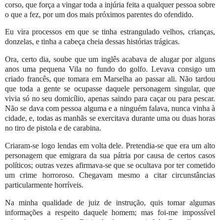
corso, que força a vingar toda a injúria feita a qualquer pessoa sobre
o que a fez, por um dos mais próximos parentes do ofendido.
Eu vira processos em que se tinha estrangulado velhos, crianças,
donzelas, e tinha a cabeça cheia dessas histórias trágicas.
Ora, certo dia, soube que um inglês acabava de alugar por alguns
anos uma pequena Vila no fundo do golfo. Levava consigo um
criado francês, que tomara em Marselha ao passar ali. Não tardou
que toda a gente se ocupasse daquele personagem singular, que
vivia só no seu domicílio, apenas saindo para caçar ou para pescar.
Não se dava com pessoa alguma e a ninguém falava, nunca vinha à
cidade, e, todas as manhãs se exercitava durante uma ou duas horas
no tiro de pistola e de carabina.
Criaram-se logo lendas em volta dele. Pretendia-se que era um alto
personagem que emigrara da sua pátria por causa de certos casos
políticos; outras vezes afirmava-se que se ocultava por ter cometido
um crime horroroso. Chegavam mesmo a citar circunstâncias
particularmente horríveis.
Na minha qualidade de juiz de instrução, quis tomar algumas
informações a respeito daquele homem; mas foi-me impossível