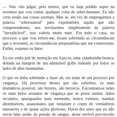
— Não vão julgar, pelo menos, que eu haja podido supor na
aventura que vou contar, qualquer coisa de sobre-humano. Eu não
creio senão nas coisas normais. Mas se, em vez de empregarmos a
palavra "sobrenatural" para exprimirmos aquilo que não
compreendemos, nos servíssemos simplesmente da palavra
"inexplicável", isso valeria muito mais. Em todo o caso, no
processo a que vou referir-me, foram sobretudo as circunstâncias
que o revestem, as circunstâncias preparatórias que me comoveram.
Enfim, vejamos os fatos:
Eu era então juiz de instrução em Ajaccio, uma cidadezinha branca,
deitada na margem de um admirável golfo rodeado por todos os
lados de altas montanhas.
O que eu tinha sobretudo a fazer ali, era tratar de um processo por
vingança. Há processos desses que são soberbos, os mais
dramáticos possível, são ferozes, são heroicos. Encontram-se neles
os mais belos assuntos de vingança que se possa sonhar, ódios
seculares, apaziguados num momento, nunca extintos, manhas
abomináveis, assassinatos que tomaram o corpo de verdadeiros
massacres e de quase ações gloriosas. Havia dez anos que eu não
ouvia falar senão da pensão de sangue, desse terrível preconceito