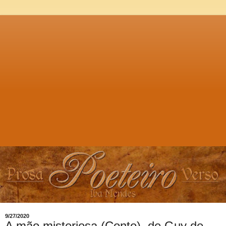
9/27/2020
A mão misteriosa (Conto), de Guy de