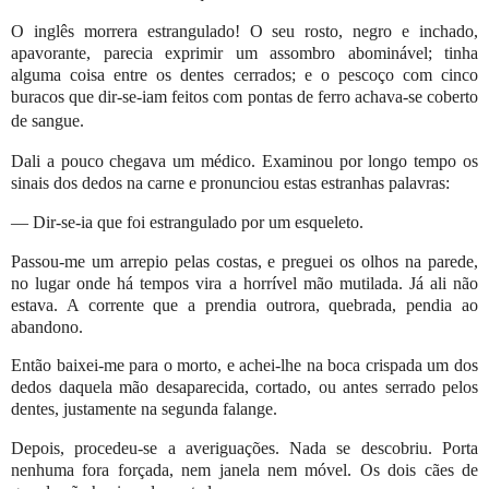
O inglês morrera estrangulado! O seu rosto, negro e inchado,
apavorante, parecia exprimir um assombro abominável; tinha
alguma coisa entre os dentes cerrados; e o pescoço com cinco
buracos que dir-se-iam feitos com pontas de ferro achava-se coberto
de sangue.
Dali a pouco chegava um médico. Examinou por longo tempo os
sinais dos dedos na carne e pronunciou estas estranhas palavras:
— Dir-se-ia que foi estrangulado por um esqueleto.
Passou-me um arrepio pelas costas, e preguei os olhos na parede,
no lugar onde há tempos vira a horrível mão mutilada. Já ali não
estava. A corrente que a prendia outrora, quebrada, pendia ao
abandono.
Então baixei-me para o morto, e achei-lhe na boca crispada um dos
dedos daquela mão desaparecida, cortado, ou antes serrado pelos
dentes, justamente na segunda falange.
Depois, procedeu-se a averiguações. Nada se descobriu. Porta
nenhuma fora forçada, nem janela nem móvel. Os dois cães de