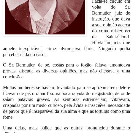
Fazia-se círculo em
volta do Sr.
Bermutier, juiz de
instrução, que dava
a sua opinião acerca
do crime misterioso
de Saint-Cloud.
Havia um mês que
aquele inexplicável crime alvoroçava Paris. Ninguém podia
perceber nada do caso.
O Sr. Bermutier, de pé, costas para o fogão, falava, amontoava
provas, discutia as diversas opiniões, mas não chegava a uma
conclusão.
Muitas mulheres se haviam levantado para se aproximarem dele e
ficavam de pé, o olhar fixo na boca rapada do magistrado, de onde
saíam palavras graves. As senhoras estremeciam, vibravam,
crispadas por um medo curioso, pela ávida e insaciável necessidade
de pavor que é inseparável da sua alma e que as torturas como uma
fome.
Uma delas, mais pálida que as outras, pronunciou durante o