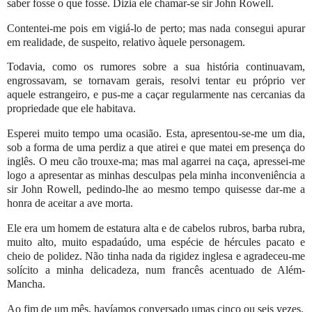
saber fosse o que fosse. Dizia ele chamar-se sir John Rowell.
Contentei-me pois em vigiá-lo de perto; mas nada consegui apurar
em realidade, de suspeito, relativo àquele personagem.
Todavia, como os rumores sobre a sua história continuavam,
engrossavam, se tornavam gerais, resolvi tentar eu próprio ver
aquele estrangeiro, e pus-me a caçar regularmente nas cercanias da
propriedade que ele habitava.
Esperei muito tempo uma ocasião. Esta, apresentou-se-me um dia,
sob a forma de uma perdiz a que atirei e que matei em presença do
inglês. O meu cão trouxe-ma; mas mal agarrei na caça, apressei-me
logo a apresentar as minhas desculpas pela minha inconveniência a
sir John Rowell, pedindo-lhe ao mesmo tempo quisesse dar-me a
honra de aceitar a ave morta.
Ele era um homem de estatura alta e de cabelos rubros, barba rubra,
muito alto, muito espadaúdo, uma espécie de hércules pacato e
cheio de polidez. Não tinha nada da rigidez inglesa e agradeceu-me
solícito a minha delicadeza, num francês acentuado de Além-
Mancha.
Ao fim de um mês, havíamos conversado umas cinco ou seis vezes.