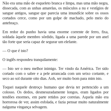
Não era uma mão de esqueleto branca e limpa, mas uma mão negra,
dissecada, com as unhas amarelas, os músculos a nu e vestígios de
sangue antigos, sangue que parecia uma imundície sobre os ossos
cortados cerce, como por um golpe de machado, pelo meio do
antebraço.
Em redor do punho havia uma enorme corrente de ferro, fixa,
soldada àquele membro sórdido, ligada a uma parede por um anel
tão forte que seria capaz de segurar um elefante.
— O que é isto?
O inglês respondeu tranquilamente:
— Isto ser o meu melhor inimigo. Ter vindo da América. Ter sido
cortado com o sabre e a pele arrancada com um seixo cortante, e
seco ao sol durante oito dias. Aoh, ser muito bom para mim isto.
Toquei naquele destroço humano que devia ter pertencido a um
colosso. Os dedos, desmesuradamente longos, eram ligados por
tendões enormes, em parte retidos por correias. Aquela mão era
horrorosa de ver, assim esfolada, e fazia pensar muito naturalmente
nalguma vingança selvagem.