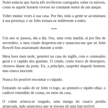
Notei todavia que havia três revólveres carregados sobre os móveis,
como se aquele homem vivesse no constante temor de um ataque.
Voltei muitas vezes à sua casa. Por fim, toda a gente se acostumara
à sua presença; e sir John tornara-se indiferente a todos.
***
Um ano se passou, dia a dia. Ora, uma certa manhã, aí por fins de
novembro, o meu criado despertou-me e anunciou-me que sir John
Rowell fora assassinado durante a noite.
Meia hora mais tarde, penetrei na casa do inglês, com o comissário
geral e o capitão dos guardas. O criado, como louco de desespero,
chorava diante da porta. Eu, a princípio, suspeitei daquele homem;
mas estava inocente.
Nunca foi possível encontrar o culpado.
Entrando no salão de sir John vi logo, ao primeiro e rápido olhar, o
cadáver estendido de costas, no meio da casa.
O colete achava-se rasgado, uma manga do casaco pendia
arrancada, tudo anunciava que se travara ali uma luta terrível.