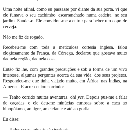
Uma noite afinal, como eu passasse por diante da sua porta, vi que
ele fumava o seu cachimbo, escarranchado numa cadeira, no seu
jardim. Saudei-o. Ele convidou-me a entrar para beber um copo de
cerveja.
Não me fiz de rogado.
Recebeu-me com toda a meticulosa cortesia inglesa, falou
elogiosamente da França, da Córsega, declarou que gostava muito
daquela região, daquela costa.
Então fiz-lhe, com grandes precauções e sob a forma de um vivo
interesse, algumas perguntas acerca da sua vida, dos seus projetos.
Respondeu-me que tinha viajado muito, em África, nas Índias, na
América. E acrescentou sorrindo:
— Tenho corrido muitas aventuras, oh!
yes
. Depois pus-me a falar
de caçadas, e ele deu-me minúcias curiosas sobre a caça ao
hipopótamo, ao tigre, ao elefante e até ao gorila.
Eu disse:
— Todos esses animais são terríveis.