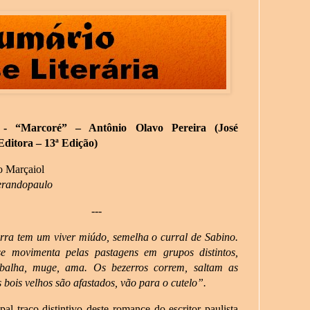
 - “Marcoré” – Antônio Olavo Pereira (José
ditora – 13ª Edição)
o Marçaiol
erandopaulo
---
rra tem um viver miúdo, semelha o curral de Sabino.
e movimenta pelas pastagens em grupos distintos,
abalha, muge, ama. Os bezerros correm, saltam as
 bois velhos são afastados, vão para o cutelo”.
al traço distintivo deste romance do escritor paulista