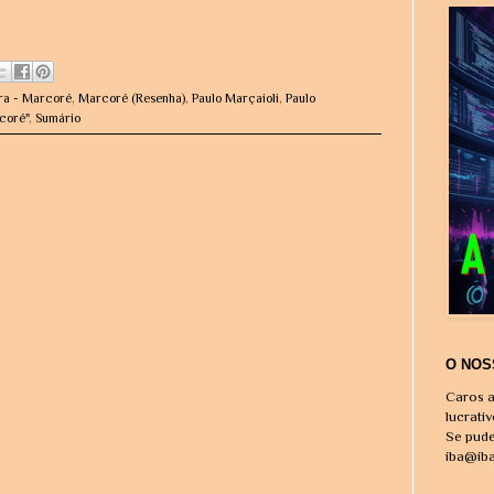
ira - Marcoré
,
Marcoré (Resenha)
,
Paulo Marçaioli
,
Paulo
coré"
,
Sumário
O NOS
Caros a
lucrati
Se pude
iba@ib