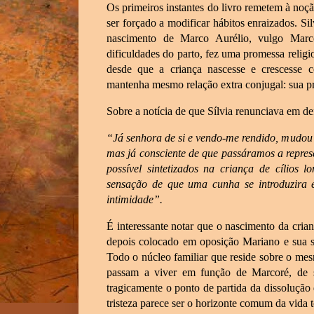
Os primeiros instantes do livro remetem à noção
ser forçado a modificar hábitos enraizados. Si
nascimento de Marco Aurélio, vulgo Marc
dificuldades do parto, fez uma promessa religi
desde que a criança nascesse e crescesse
mantenha mesmo relação extra conjugal: sua p
Sobre a notícia de que Sílvia renunciava em de
“Já senhora de si e vendo-me rendido, mudou
mas já consciente de que passáramos a represe
possível sintetizados na criança de cílios
sensação de que uma cunha se introduzira 
intimidade”.
É interessante notar que o nascimento da crian
depois colocado em oposição Mariano e sua s
Todo o núcleo familiar que reside sobre o me
passam a viver em função de Marcoré, de su
tragicamente o ponto de partida da dissolução 
tristeza parece ser o horizonte comum da vida 