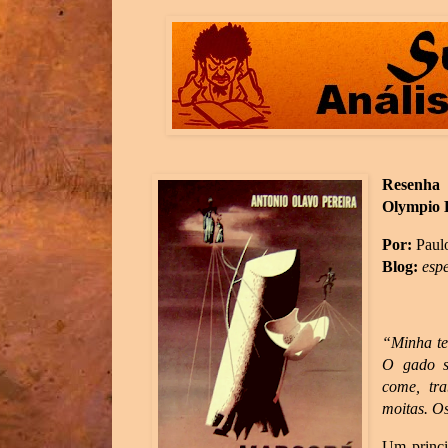
Resenha
Olympio E
Por:
Paul
Blog:
esp
“Minha te
O gado s
come, tr
moitas. Os
Um princip