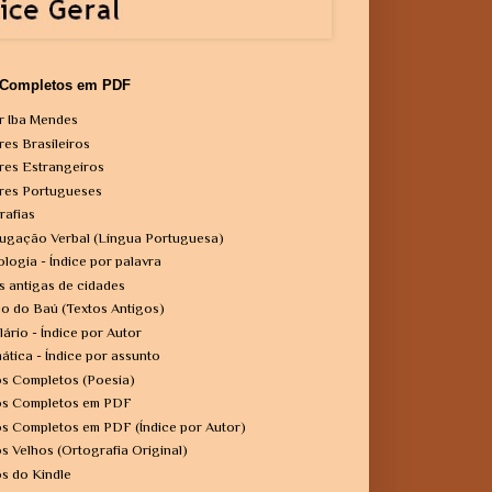
 Completos em PDF
r Iba Mendes
res Brasileiros
res Estrangeiros
res Portugueses
rafias
ugação Verbal (Língua Portuguesa)
ologia - Índice por palavra
s antigas de cidades
o do Baú (Textos Antigos)
lário - Índice por Autor
ática - Índice por assunto
os Completos (Poesia)
os Completos em PDF
os Completos em PDF (Índice por Autor)
os Velhos (Ortografia Original)
os do Kindle