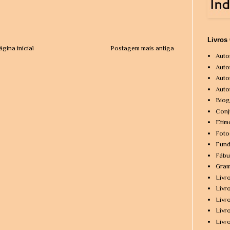
Livros
ágina inicial
Postagem mais antiga
Auto
Auto
Auto
Auto
Biog
Conj
Etim
Foto
Fund
Fábu
Gram
Livr
Livr
Livr
Livr
Livr