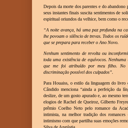
Depois da morte dos parentes e do abandono p
seus instantes finais suscita sentimentos de s
espiritual oriundos da velhice, bem como o re
“A noite avança, há uma paz profunda na ca
lhe povoam o silêncio de trevas. Todos os ruí
que se prepara para receber o Ano Novo.
Nenhum sentimento de revolta ou inconform
toda uma existência de equívocos. Nenhuma c
que me foi atribuído por meu filho. No 
discriminação possível dos culpados”.
Para Houaiss, o estilo da linguagem do livro 
Cândido menciona “ainda a perfeição da lí
deslize, de um gosto apurado e, ao mesmo tem
elogios de Rachel de Queiroz, Gilberto Freyr
prêmio Coelho Neto pelo romance da Acade
intimista, na melhor tradição dos romances
intimismo com que partilha suas emoções rem
Silva de Angústia.