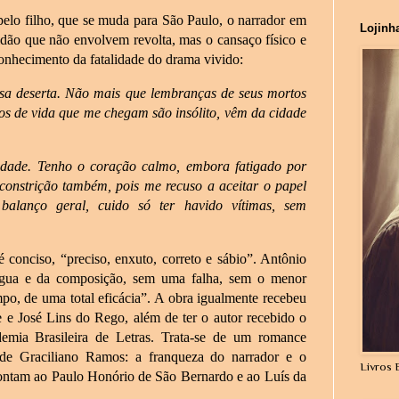
elo filho, que se muda para São Paulo, o narrador em
Lojinh
olidão que não envolvem revolta, mas o cansaço físico e
conhecimento da fatalidade do drama vivido:
sa deserta. Não mais que lembranças de seus mortos
dos de vida que me chegam são insólito, vêm da cidade
idade. Tenho o coração calmo, embora fatigado por
onstrição também, pois me recuso a aceitar o papel
balanço geral, cuido só ter havido vítimas, sem
é conciso, “preciso, enxuto, correto e sábio”. Antônio
ngua e da composição, sem uma falha, sem o menor
po, de uma total eficácia”. A obra igualmente recebeu
e e José Lins do Rego, além de ter o autor recebido o
mia Brasileira de Letras. Trata-se de um romance
 de Graciliano Ramos: a franqueza do narrador e o
Livros 
ontam ao Paulo Honório de São Bernardo e ao Luís da