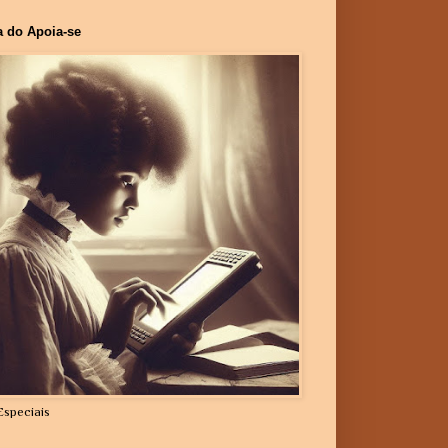
a do Apoia-se
Especiais