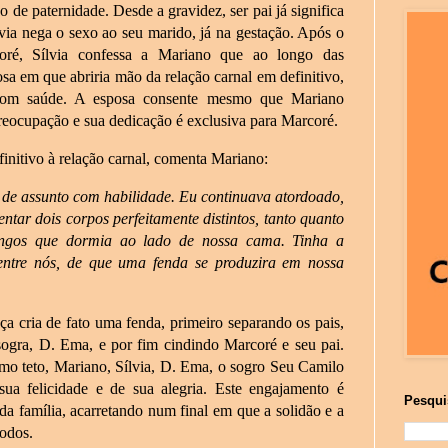
 de paternidade. Desde a gravidez, ser pai já significa
lvia nega o sexo ao seu marido, já na gestação. Após o
oré, Sílvia confessa a Mariano que ao longo das
osa em que abriria mão da relação carnal em definitivo,
 com saúde. A esposa consente mesmo que Mariano
reocupação e sua dedicação é exclusiva para Marcoré.
finitivo à relação carnal, comenta Mariano:
 de assunto com habilidade. Eu continuava atordoado,
ntar dois corpos perfeitamente distintos, tanto quanto
 longos que dormia ao lado de nossa cama. Tinha a
entre nós, de que uma fenda se produzira em nossa
ça cria de fato uma fenda, primeiro separando os pais,
ogra, D. Ema, e por fim cindindo Marcoré e seu pai.
smo teto, Mariano, Sílvia, D. Ema, o sogro Seu Camilo
a felicidade e de sua alegria. Este engajamento é
Pesqui
da família, acarretando num final em que a solidão e a
todos.