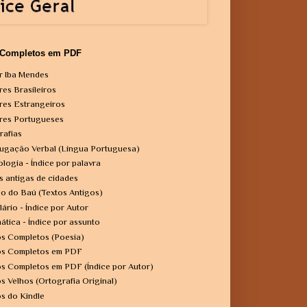
 Completos em PDF
r Iba Mendes
res Brasileiros
res Estrangeiros
res Portugueses
rafias
ugação Verbal (Língua Portuguesa)
ologia - Índice por palavra
s antigas de cidades
o do Baú (Textos Antigos)
lário - Índice por Autor
ática - Índice por assunto
os Completos (Poesia)
os Completos em PDF
os Completos em PDF (Índice por Autor)
os Velhos (Ortografia Original)
os do Kindle