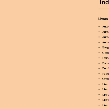
Livros
Auto
Auto
Auto
Auto
Biog
Conj
Etim
Foto
Fund
Fábu
Gram
Livr
Livr
Livr
Livr
Livr