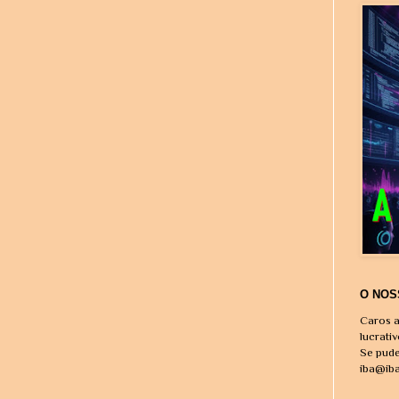
O NOS
Caros a
lucrati
Se pude
iba@ib