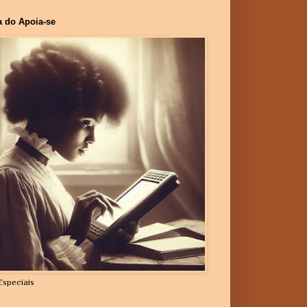
a do Apoia-se
Especiais