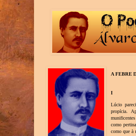
A FEBRE 
I
Lúcio parec
propícia. 
munificentes
como pertina
como que à m