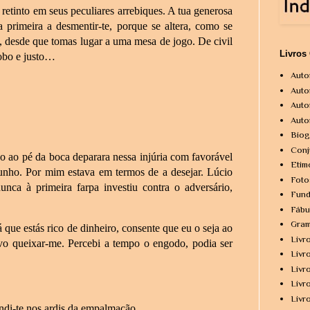
 retinto em seus peculiares arrebiques. A tua generosa
a primeira a desmentir-te, porque se altera, como se
s, desde que tomas lugar a uma mesa de jogo. De civil
Livros
probo e justo…
Auto
Auto
Auto
Auto
Biog
Conj
o ao pé da boca deparara nessa injúria com favorável
Etim
punho. Por mim estava em termos de a desejar. Lúcio
Foto
unca à primeira farpa investiu contra o adversário,
Fund
Fábu
Gram
 que estás rico de dinheiro, consente que eu o seja ao
Livr
o queixar-me. Percebi a tempo o engodo, podia ser
Livr
Livr
Livr
Livr
ndi-te nos
ardis da empalmação.