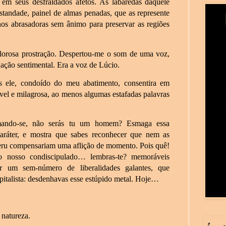
em seus desfraldados afetos. As labaredas daquele
standade, painel de almas penadas, que as represente
os abrasadoras sem ânimo para preservar as regiões
lorosa prostração. Despertou-me o som de uma voz,
ção sentimental. Era a voz de Lúcio.
s ele, condoído do meu abatimento, consentira em
vel e milagrosa, ao menos algumas estafadas palavras
mando-se, não serás tu um homem? Esmaga essa
aráter, e mostra que sabes reconhecer que nem as
Peru compensariam uma aflição de momento. Pois quê!
 nosso condiscipulado… lembras-te? memoráveis
r um sem-número de liberalidades galantes, que
pitalista: desdenhavas esse estúpido metal. Hoje…
natureza.