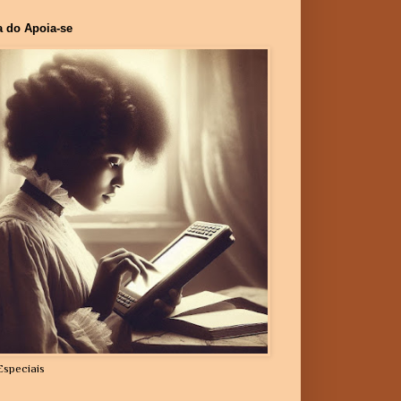
a do Apoia-se
Especiais