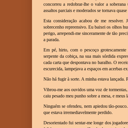
concorreu a redobrar-lhe o valor a soberana
assaltos parciais e moderados se tornava quase 
Esta consideração acabou de me resolver. 
sobrecenho repreensivo. Eu baixei os olhos h
perigo, arrependi-me sinceramente de tão precip
a parada.
Em pé, hirto, com o pescoço grotescamente 
serpente da cobiça, na sua mais sórdida expr
cada carta que despontava no baralho. O receio
escurecida, lampejava a espaços em acerbas ex
Não há fugir à sorte. A minha estava lançada. P
Vibrou-me aos ouvidos uma voz de tormentas,
caiu pesado meu punho sobre a mesa, e meus l
Ninguém se ofendeu, nem apiedou tão-pouco. 
que estava irremediavelmente perdido.
Desorientado fui sentar-me longe dos jogado