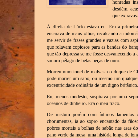
honradas in
desdém, acus
que extravasa
À direita de Lúcio estava eu. Era a primeira
encarava de maus olhos, recalcando a indomá
me servir de frases grandes e vazias com aspi
que rolavam copiosos para as bandas do banq
que tão depressa se me fosse desvanecendo a 
sonoro pélago de belas peças de ouro.
Morreu num tonel de malvasia o duque de Cl
pode morrer um sapo, ou mesmo um qualquer 
excentricidade ordinária de um digno britânico
Eu, menos modesto, suspirava por uma sepu
oceanos de dinheiro. Era o meu fraco.
De mistura porém com íntimos lamentos de
chorumentas, ia ao sopro encantado da filoso
pobres mortais a bolhas de sabão nas asas do
pano verde da mesa, uma história longa de lon