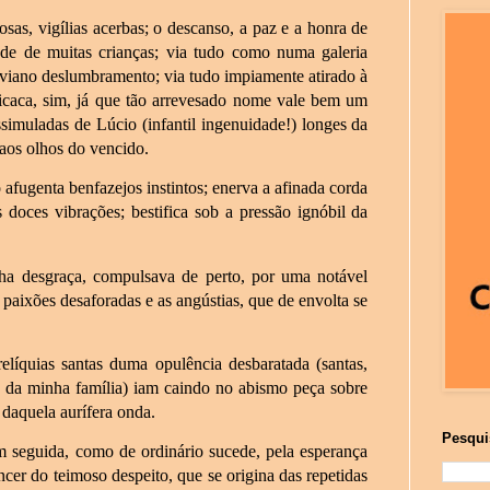
sas, vigílias acerbas; o descanso, a paz e a honra de
dade de muitas crianças; via tudo como numa galeria
leviano deslumbramento; via tudo impiamente atirado à
ticaca, sim, já que tão arrevesado nome vale bem um
ssimuladas de Lúcio (infantil ingenuidade!) longes da
 aos olhos do vencido.
 afugenta benfazejos instintos; enerva a afinada corda
s doces vibrações; bestifica sob a pressão ignóbil da
a desgraça, compulsava de perto, por uma notável
paixões desaforadas e as angústias, que de envolta se
elíquias santas duma opulência desbaratada (santas,
a da minha família) iam caindo no abismo peça sobre
 daquela aurífera onda.
Pesqui
em seguida, como de ordinário sucede, pela esperança
ncer do teimoso despeito, que se origina das repetidas