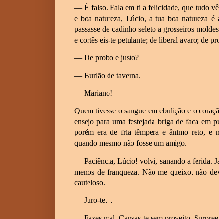
— É falso. Fala em ti a felicidade, que tudo vê
e boa natureza, Lúcio, a tua boa natureza é 
passasse de cadinho seleto a grosseiros molde
e cortês eis-te petulante; de liberal avaro; de 
— De probo e justo?
— Burlão de taverna.
— Mariano!
Quem tivesse o sangue em ebulição e o coraçã
ensejo para uma festejada briga de faca em 
porém era de fria têmpera e ânimo reto, e n
quando mesmo não fosse um amigo.
— Paciência, Lúcio! volvi, sanando a ferida. Já
menos de franqueza. Não me queixo, não dev
cauteloso.
— Juro-te…
— Fazes mal. Cansas-te sem proveito. Surpree