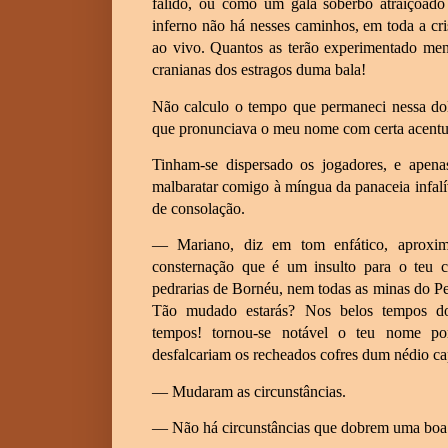
falido, ou como um galã soberbo atraiçoado 
inferno não há nesses caminhos, em toda a cri
ao vivo. Quantos as terão experimentado men
cranianas dos estragos duma bala!
Não calculo o tempo que permaneci nessa do
que pronunciava o meu nome com certa acentua
Tinham-se dispersado os jogadores, e apena
malbaratar comigo à míngua da panaceia infalí
de consolação.
— Mariano, diz em tom enfático, aproxi
consternação que é um insulto para o teu c
pedrarias de Bornéu, nem todas as minas do 
Tão mudado estarás? Nos belos tempos do
tempos! tornou-se notável o teu nome po
desfalcariam os recheados cofres dum nédio ca
— Mudaram as circunstâncias.
— Não há circunstâncias que dobrem uma boa 