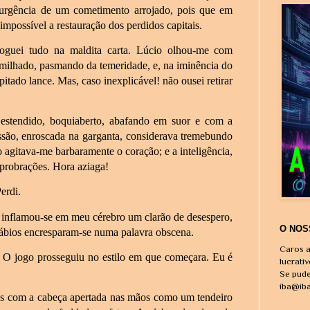
 urgência de um cometimento arrojado, pois que em
impossível a restauração dos perdidos capitais.
Joguei tudo na maldita carta. Lúcio olhou-me com
umilhado, pasmando da temeridade, e, na iminência do
itado lance. Mas, caso inexplicável! não ousei retirar
estendido, boquiaberto, abafando em suor e com a
essão, enroscada na garganta, considerava tremebundo
 agitava-me barbaramente o coração; e a inteligência,
probrações. Hora aziaga!
erdi.
 inflamou-se em meu cérebro um clarão de desespero,
O NOS
ábios encresparam-se numa palavra obscena.
Caros a
O jogo prosseguiu no estilo em que começara. Eu é
lucrati
Se pude
iba@ib
res com a cabeça apertada nas mãos como um tendeiro