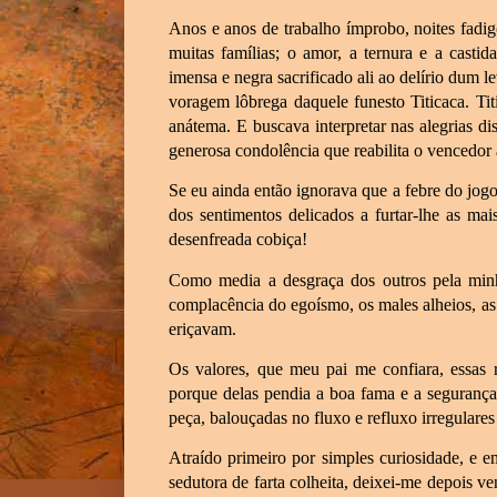
Anos e anos de trabalho ímprobo, noites fadigo
muitas famílias; o amor, a ternura e a casti
imensa e negra sacrificado ali ao delírio dum 
voragem lôbrega daquele funesto Titicaca. Ti
anátema. E buscava interpretar nas alegrias di
generosa condolência que reabilita o vencedor
Se eu ainda então ignorava que a febre do jogo
dos sentimentos delicados a furtar-lhe as mai
desenfreada cobiça!
Como media a desgraça dos outros pela minh
complacência do egoísmo, os males alheios, as 
eriçavam.
Os valores, que meu pai me confiara, essas r
porque delas pendia a boa fama e a seguranç
peça, balouçadas no fluxo e refluxo irregulares
Atraído primeiro por simples curiosidade, e 
sedutora de farta colheita, deixei-me depois ve