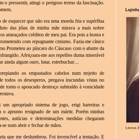
m o pressentir, atingi o perigoso termo da fascinação.
homem.
Lojinh
o de esquecer que não era uma moeda fria e supérflua
oduto das jóias de minha mãe mirava a mais nobre
 os ameaçados créditos de meu pai. Era pois a honra e
mprometendo com repugnante cinismo. Fazia-me cínico
como Prometeu ao píncaro do Cáucaso com o abutre da
onfrangido. Afeiçoara-me aos repelões duma miserável
car ainda algum ouro, lutar, estrebuchar…
rrepiando os empastados cabelos num trejeito de
de todos os desesperos, pregava iracundas vistas no
 de tonto o apoucado destroço subtraído à voracidade
restava.
 um apropriado sistema de jogo, erigi barreiras e
om o aprumo resignado de um mártir. Porém minhas
ntes, astúcias e determinações medidas chegaram
-se num abrir e fechar de mãos.
Livros 
rta que me deslumbrou. Foi invencível a tentação. E