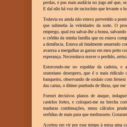
perdas, e pus mais audácia no jogo até que, se
E daí não há voz de raciocínio que levante o 
Todavia eu ainda não estava pervertido a pont
que submetia às veleidades da sorte. O pr
emprego, qual era salvar-lhe a honra, salvando
o crédito da minha família que eu estava co
a demência. Estava ali fatalmente amarrado 
avareza a mergulhar as garras em meu peito c
esperança. Necessitava reaver o perdido, arris
Estorcendo-me no espaldar da cadeira, e a
oratoriano desespero, que é o mais ridículo 
banqueiro, observando de soslaio com frenesi
das cartas, o último punhado de libras, que me 
Formei decisivos planos de ataque, indaguei
castelos fortes, e coloquei-me na brecha c
maduras combinações, meus cálculos prude
serôdias de mais para que medrassem. Goraram
Acertou em vir por esse tempo à mesa uma ca