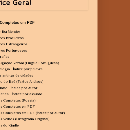
 Completos em PDF
r Iba Mendes
res Brasileiros
res Estrangeiros
res Portugueses
rafias
ugação Verbal (Língua Portuguesa)
ologia - Índice por palavra
s antigas de cidades
o do Baú (Textos Antigos)
lário - Índice por Autor
ática - Índice por assunto
os Completos (Poesia)
os Completos em PDF
os Completos em PDF (Índice por Autor)
os Velhos (Ortografia Original)
os do Kindle