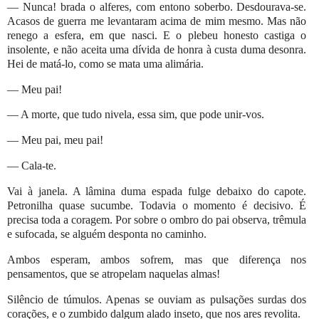
— Nunca! brada o alferes, com entono soberbo. Desdourava-se.
Acasos de guerra me levantaram acima de mim mesmo. Mas não
renego a esfera, em que nasci. E o plebeu honesto castiga o
insolente, e não aceita uma dívida de honra à custa duma desonra.
Hei de matá-lo, como se mata uma alimária.
— Meu pai!
— A morte, que tudo nivela, essa sim, que pode unir-vos.
— Meu pai, meu pai!
— Cala-te.
Vai à janela. A lâmina duma espada fulge debaixo do capote.
Petronilha quase sucumbe. Todavia o momento é decisivo. É
precisa toda a coragem. Por sobre o ombro do pai observa, trêmula
e sufocada, se alguém desponta no caminho.
Ambos esperam, ambos sofrem, mas que diferença nos
pensamentos, que se atropelam naquelas almas!
Silêncio de túmulos. Apenas se ouviam as pulsações surdas dos
corações, e o zumbido dalgum alado inseto, que nos ares revolita.