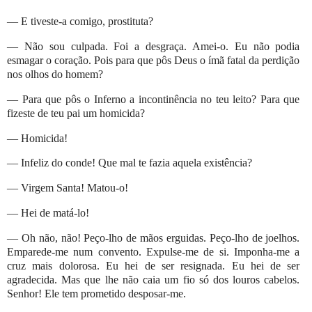
— E tiveste-a comigo, prostituta?
— Não sou culpada. Foi a desgraça. Amei-o. Eu não podia
esmagar o coração. Pois para que pôs Deus o ímã fatal da perdição
nos olhos do homem?
— Para que pôs o Inferno a incontinência no teu leito? Para que
fizeste de teu pai um homicida?
— Homicida!
— Infeliz do conde! Que mal te fazia aquela existência?
— Virgem Santa! Matou-o!
— Hei de matá-lo!
— Oh não, não! Peço-lho de mãos erguidas. Peço-lho de joelhos.
Emparede-me num convento. Expulse-me de si. Imponha-me a
cruz mais dolorosa. Eu hei de ser resignada. Eu hei de ser
agradecida. Mas que lhe não caia um fio só dos louros cabelos.
Senhor! Ele tem prometido desposar-me.