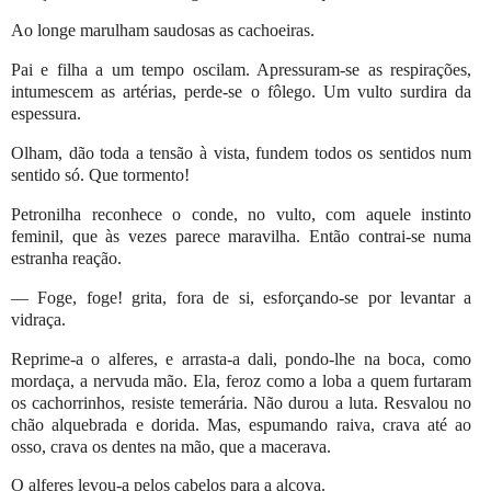
Ao longe marulham saudosas as cachoeiras.
Pai e filha a um tempo oscilam. Apressuram-se as respirações,
intumescem as artérias, perde-se o fôlego. Um vulto surdira da
espessura.
Olham, dão toda a tensão à vista, fundem todos os sentidos num
sentido só. Que tormento!
Petronilha reconhece o conde, no vulto, com aquele instinto
feminil, que às vezes parece maravilha. Então contrai-se numa
estranha reação.
— Foge, foge! grita, fora de si, esforçando-se por levantar a
vidraça.
Reprime-a o alferes, e arrasta-a dali, pondo-lhe na boca, como
mordaça, a nervuda mão. Ela, feroz como a loba a quem furtaram
os cachorrinhos, resiste temerária. Não durou a luta. Resvalou no
chão alquebrada e dorida. Mas, espumando raiva, crava até ao
osso, crava os dentes na mão, que a macerava.
O alferes levou-a pelos cabelos para a alcova.