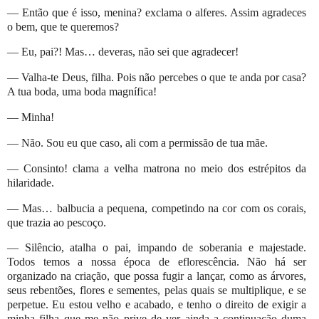
— Então que é isso, menina? exclama o alferes. Assim agradeces
o bem, que te queremos?
— Eu, pai?! Mas… deveras, não sei que agradecer!
— Valha-te Deus, filha. Pois não percebes o que te anda por casa?
A tua boda, uma boda magnífica!
— Minha!
— Não. Sou eu que caso, ali com a permissão de tua mãe.
— Consinto! clama a velha matrona no meio dos estrépitos da
hilaridade.
— Mas… balbucia a pequena, competindo na cor com os corais,
que trazia ao pescoço.
— Silêncio, atalha o pai, impando de soberania e majestade.
Todos temos a nossa época de eflorescência. Não há ser
organizado na criação, que possa fugir a lançar, como as árvores,
seus rebentões, flores e sementes, pelas quais se multiplique, e se
perpetue. Eu estou velho e acabado, e tenho o direito de exigir a
minha filha que me não prive de ver ainda a continuação duma