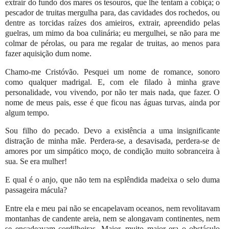
extrair do fundo dos mares os tesouros, que lhe tentam a cobiça; o
pescador de truitas mergulha para, das cavidades dos rochedos, ou
dentre as torcidas raízes dos amieiros, extrair, apreendido pelas
guelras, um mimo da boa culinária; eu mergulhei, se não para me
colmar de pérolas, ou para me regalar de truitas, ao menos para
fazer aquisição dum nome.
Chamo-me Cristóvão. Pesquei um nome de romance, sonoro
como qualquer madrigal. E, com ele filado à minha grave
personalidade, vou vivendo, por não ter mais nada, que fazer. O
nome de meus pais, esse é que ficou nas águas turvas, ainda por
algum tempo.
Sou filho do pecado. Devo a existência a uma insignificante
distração de minha mãe. Perdera-se, a desavisada, perdera-se de
amores por um simpático moço, de condição muito sobranceira à
sua. Se era mulher!
E qual é o anjo, que não tem na esplêndida madeixa o selo duma
passageira mácula?
Entre ela e meu pai não se encapelavam oceanos, nem revolitavam
montanhas de candente areia, nem se alongavam continentes, nem
se encadeavam cordilheiras. Maior, muito maior era o obstáculo