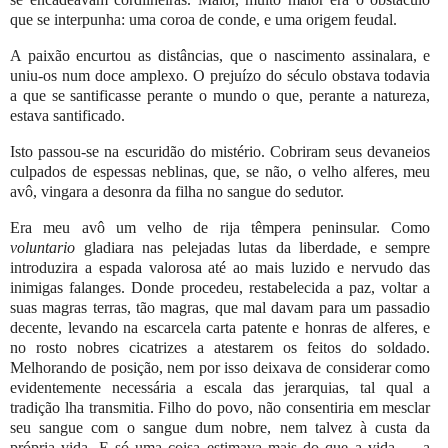
que se interpunha: uma coroa de conde, e uma origem feudal.
A paixão encurtou as distâncias, que o nascimento assinalara, e
uniu-os num doce amplexo. O prejuízo do século obstava todavia
a que se santificasse perante o mundo o que, perante a natureza,
estava santificado.
Isto passou-se na escuridão do mistério. Cobriram seus devaneios
culpados de espessas neblinas, que, se não, o velho alferes, meu
avô, vingara a desonra da filha no sangue do sedutor.
Era meu avô um velho de rija têmpera peninsular. Como
voluntario
gladiara nas pelejadas lutas da liberdade, e sempre
introduzira a espada valorosa até ao mais luzido e nervudo das
inimigas falanges. Donde procedeu, restabelecida a paz, voltar a
suas magras terras, tão magras, que mal davam para um passadio
decente, levando na escarcela carta patente e honras de alferes, e
no rosto nobres cicatrizes a atestarem os feitos do soldado.
Melhorando de posição, nem por isso deixava de considerar como
evidentemente necessária a escala das jerarquias, tal qual a
tradição lha transmitia. Filho do povo, não consentiria em mesclar
seu sangue com o sangue dum nobre, nem talvez à custa da
própria vida. E só uma coisa estimava mais do que a vida — a