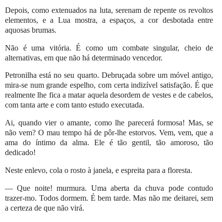
Depois, como extenuados na luta, serenam de repente os revoltos
elementos, e a Lua mostra, a espaços, a cor desbotada entre
aquosas brumas.
Não é uma vitória. É como um combate singular, cheio de
alternativas, em que não há determinado vencedor.
Petronilha está no seu quarto. Debruçada sobre um móvel antigo,
mira-se num grande espelho, com certa indizível satisfação. É que
realmente lhe fica a matar aquela desordem de vestes e de cabelos,
com tanta arte e com tanto estudo executada.
Ai, quando vier o amante, como lhe parecerá formosa! Mas, se
não vem? O mau tempo há de pôr-lhe estorvos. Vem, vem, que a
ama do íntimo da alma. Ele é tão gentil, tão amoroso, tão
dedicado!
Neste enlevo, cola o rosto à janela, e espreita para a floresta.
— Que noite! murmura. Uma aberta da chuva pode contudo
trazer-mo. Todos dormem. É bem tarde. Mas não me deitarei, sem
a certeza de que não virá.