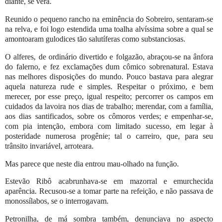
diante, se verá.
Reunido o pequeno rancho na eminência do Sobreiro, sentaram-se
na relva, e foi logo estendida uma toalha alvíssima sobre a qual se
amontoaram gulodices tão salutíferas como substanciosas.
O alferes, de ordinário divertido e folgazão, abraçou-se na ânfora
do falerno, e fez exclamações dum cômico sobrenatural. Estava
nas melhores disposições do mundo. Pouco bastava para alegrar
aquela natureza rude e simples. Respeitar o próximo, e bem
merecer, por esse preço, igual respeito; percorrer os campos em
cuidados da lavoira nos dias de trabalho; merendar, com a família,
aos dias santificados, sobre os cômoros verdes; e empenhar-se,
com pia intenção, embora com limitado sucesso, em legar à
posteridade numerosa progênie; tal o carreiro, que, para seu
trânsito invariável, arroteara.
Mas parece que neste dia entrou mau-olhado na função.
Estevão Ribô acabrunhava-se em mazorral e emurchecida
aparência. Recusou-se a tomar parte na refeição, e não passava de
monossílabos, se o interrogavam.
Petronilha, de má sombra também, denunciava no aspecto