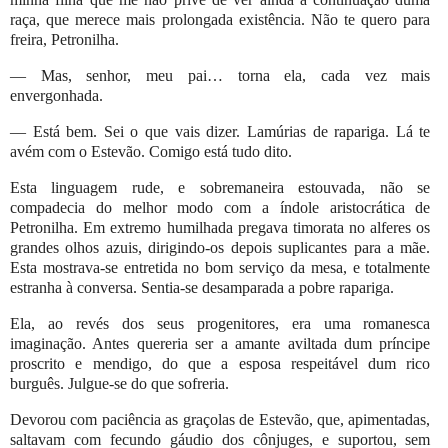
raça, que merece mais prolongada existência. Não te quero para
freira, Petronilha.
— Mas, senhor, meu pai… torna ela, cada vez mais
envergonhada.
— Está bem. Sei o que vais dizer. Lamúrias de rapariga. Lá te
avém com o Estevão. Comigo está tudo dito.
Esta linguagem rude, e sobremaneira estouvada, não se
compadecia do melhor modo com a índole aristocrática de
Petronilha. Em extremo humilhada pregava timorata no alferes os
grandes olhos azuis, dirigindo-os depois suplicantes para a mãe.
Esta mostrava-se entretida no bom serviço da mesa, e totalmente
estranha à conversa. Sentia-se desamparada a pobre rapariga.
Ela, ao revés dos seus progenitores, era uma romanesca
imaginação. Antes quereria ser a amante aviltada dum príncipe
proscrito e mendigo, do que a esposa respeitável dum rico
burguês. Julgue-se do que sofreria.
Devorou com paciência as graçolas de Estevão, que, apimentadas,
saltavam com fecundo gáudio dos cônjuges, e suportou, sem