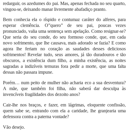
redarguir, os azedumes do pai. Mas, apenas fechada no seu quarto,
vingou-se, deixando manar livremente abafadiço pranto.
Bem conhecia ela o ríspido e contumaz caráter do alferes, para
esperar clemência. O”quero” de seu pai, poucas vezes
pronunciado, valia uma sentença sem apelação. Como resignar-se?
Que seria do seu conde, do seu formoso conde, que, em cada
novo sofrimento, que lhe causava, mais adorado se fazia? E como
agora lhe feriam no coração as saudades desses deliciosos
sofrimentos! Revelar tudo, seus amores, já tão duradouros e tão
obscuros, a existência dum filho, a minha existência, as noites
sagradas a indizíveis ternuras fora pedir a morte, que uma falta
dessas não passara impune.
Porém… num peito de mulher não acharia eco a sua desventura?
A mãe, que também foi filha, não saberá dar desculpa às
invencíveis fragilidades dos dezoito anos?
Cair-lhe nos braços, e fazer, em lágrimas, eloquente confissão,
quem sabe se, entrando com ela a caridade, lhe granjearia uma
defensora contra a paterna vontade?
Vão desejo.