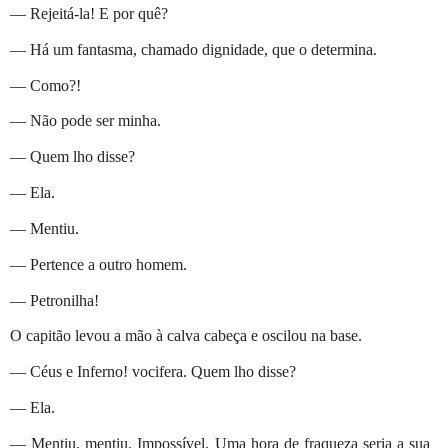
— Rejeitá-la! E por quê?
— Há um fantasma, chamado dignidade, que o determina.
— Como?!
— Não pode ser minha.
— Quem lho disse?
— Ela.
— Mentiu.
— Pertence a outro homem.
— Petronilha!
O capitão levou a mão à calva cabeça e oscilou na base.
— Céus e Inferno! vocifera. Quem lho disse?
— Ela.
— Mentiu, mentiu. Impossível. Uma hora de fraqueza seria a sua