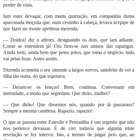
perder de vista.
Iam estes devagar, com muita quietação, em companhia duma
apavonada moçoila que, num cestinho à cabeça, levava acepipe de
que fazer no monte apetitosa merenda.
— Doidos! diz o alferes, designando os dois, que iam adiante.
Como se entendem já! Ora fiem-se nos amuos das raparigas.
Ainda bem, ainda bem que pelos jeitos, que toma o negócio, tudo
vai pelas boas. Antes assim.
Dizendo acometia o seu simonte a largos sorvos, satisfeito de ver a
filha tão outra, do que esperava.
— Deram-se os braços! Bem, continua. Conversam em
intimidade, a modo que segredam. Que dirão, mulher?
— Que dirão! Que dissemos nós, quando por lá passamos?
Sempre a mesma cantilena. Rapazio, rapazio!
O que se passou entre Estevão e Petronilha é um segredo que não
nos pertence devassar. É de crer todavia que alguma triste
revelação se fez intervir. Isto, a termos de julgar pelo que, ao