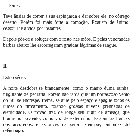
— Parta.
Teve ânsias de correr à sua espingarda e dar sobre ele, no córrego
deserto. Porém foi mais forte a comoção. Exausto de ânimo,
cessou-lhe a vida por instantes.
Depois pôs-se a soluçar com o rosto nas mãos. E pelas venerandas
barbas abaixo lhe escorregaram graúdas lágrimas de sangue.
II
Estilo sécio.
A noite desdobra-se brandamente, como o manto duma rainha,
fulgurante de pedraria. Porém não tarda que um borrascoso vento
do Sul se encrespe, frema, se atire pelo espaço e apague todos os
lumes do firmamento, rolando grossas nuvens prenhadas de
eletricidade. O trovão traz de longe seu rugir de ameaça, que
brame no povoado, como voz de extermínio. Estalam as franças
dos arvoredos, e as urzes da serra tisnam-se, lambidas do
relâmpago.