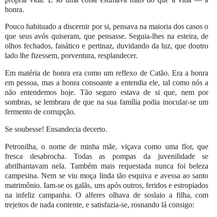
honra.
Pouco habituado a discernir por si, pensava na maioria dos casos o
que seus avós quiseram, que pensasse. Seguia-lhes na esteira, de
olhos fechados, fanático e pertinaz, duvidando da luz, que doutro
lado lhe fizessem, porventura, resplandecer.
Em matéria de honra era como um reflexo de Catão. Era a honra
em pessoa, mas a honra consoante a entendia ele, tal como nós a
não entendemos hoje. Tão seguro estava de si que, nem por
sombras, se lembrara de que na sua família podia inocular-se um
fermento de corrupção.
Se soubesse! Ensandecia decerto.
Petronilha, o nome de minha mãe, viçava como uma flor, que
fresca desabrocha. Todas as pompas da juvenilidade se
abrilhantavam nela. Também mais requestada nunca foi beleza
campesina. Nem se viu moça linda tão esquiva e avessa ao santo
matrimônio. Iam-se os galãs, uns após outros, feridos e estropiados
na infeliz campanha. O alferes olhava de soslaio a filha, com
trejeitos de nada contente, e satisfazia-se, rosnando lá consigo: