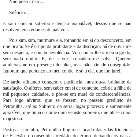
— Não posso, não…
— Silêncio.
E saiu com ar soberbo e tenção inabalável, dessas que se não
resolvem em certames de palavras.
— Pois sim, sim, murmura ela, tornando em si do desconcerto, em
que ficara. Se é o tipo da probidade e da discrição, há de ouvir-me
sem despeito, e com benevolência. Vou contar-lhe o meu segredo,
sem nada omitir. E, desta vez, considero-me salva. Querem
adulterar-me em presença do altar, mas não hão de consegui-lo.
Ignoram que pertenço ao meu conde, e só a ele, que lho jurei.
De tarde, afinando coragem e paciência, mostrou-se brilhante de
satisfação. O alferes, sem caber em si de contente, cobria a filha de
mil pequenos cuidados, e pôs-se em maré de condescendências.
Para logo alvitrou que se fossem, no passeio predileto de
Petronilha, até ao Sobreiro da serra, lugar pitoresco e sumamente
aprazível, que tinha o nome dum vetusto sobreiro, que ali se criara
majestoso.
Postos a caminho, Petronilha fingiu-se tocada das vilãs frioleiras
de Estevão, e conseguiu arredá-lo do grupo, deixando os pais a