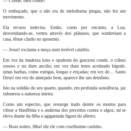
— Conde, meu conde!
O embuçado, que o não era de melodrama piegas, não fez um
movimento.
Ela recuou indecisa. Então, como por encanto, a Lua,
desvendando-se, verteu através dos plátanos, que sombreiam a
casa, tênue clarão no aposento.
— Jesus! exclama a moça num terrível calafrio.
Em vez da madeixa loira e opulenta do gracioso conde, o crânio
ossoso e nu dum ancião; em vez dum tenro acetinado bigode,
umas barbas, como estrigas, longas e eriçadas; em vez de… Santo
Deus! em vez do almejado bem, aparece-lhe um demônio.
Isto na solidão do seu quarto, quando, em profunda sonolência, jaz
submersa a natureza inteira.
Como um espectro, que ressurge irado dentre os mortos para
vibrar a blasfêmia e o anátema dos preceitos contra o algoz, tal se
eleva diante da filha a agigantada figura do alferes.
— Boas noites, filha! diz ele com cruelíssimo carinho.