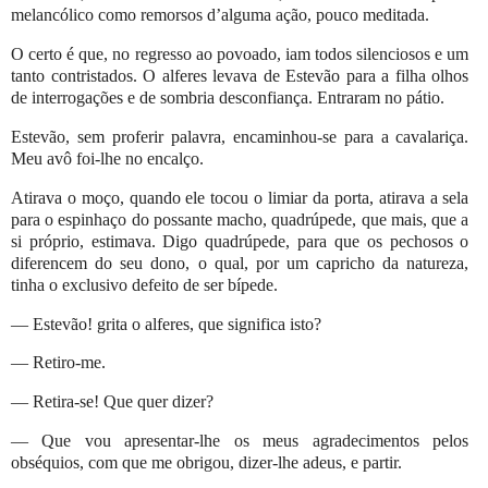
melancólico como remorsos d’alguma ação, pouco meditada.
O certo é que, no regresso ao povoado, iam todos silenciosos e um
tanto contristados. O alferes levava de Estevão para a filha olhos
de interrogações e de sombria desconfiança. Entraram no pátio.
Estevão, sem proferir palavra, encaminhou-se para a cavalariça.
Meu avô foi-lhe no encalço.
Atirava o moço, quando ele tocou o limiar da porta, atirava a sela
para o espinhaço do possante macho, quadrúpede, que mais, que a
si próprio, estimava. Digo quadrúpede, para que os pechosos o
diferencem do seu dono, o qual, por um capricho da natureza,
tinha o exclusivo defeito de ser bípede.
— Estevão! grita o alferes, que significa isto?
— Retiro-me.
— Retira-se! Que quer dizer?
— Que vou apresentar-lhe os meus agradecimentos pelos
obséquios, com que me obrigou, dizer-lhe adeus, e partir.