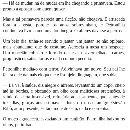
— Há de mudar, há de mudar em lhe chegando a primavera. Estou
pronto a apostar com quem quiser.
Mas a tal primavera parecia uma ficção, não chegava. E arriscada
fora a aposta, porque os anos sobrevinham, e Petronilha
continuava livre como uma toutinegra. O alferes dava-se a perros.
Um belo dia, tinha-se servido o jantar, um jantar, se não opíparo,
mais abundante, que de costume. Acrescia à mesa um hóspede.
Um mocetão robusto e fornido de tesas e avermelhadas carnes,
prognósticos satisfatórios e nada comum pecúlio.
Petronilha media-o com terror. Adivinhava um noivo. Seu pai lhe
falara dele na mais eloquente e lisonjeira linguagem, que sabia.
— Lá vai à saúde, diz alegre o alferes, levantando um copo, cheio
até às bordas, e piscando um olho com maliciosas pretensões, à
saúde de certa insensível, refratária ao casamento, que, antes de
três dias, graças aos estimáveis dotes do nosso amigo Estevão
Ribô, aqui presente, se fará mole de cera, dada e correntia.
O moço agradeceu, esvaziando um canjirão. Petronilha baixou os
olhos, perturbada.