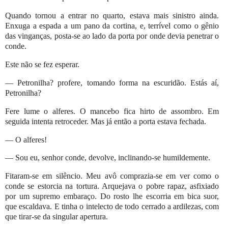
Quando tornou a entrar no quarto, estava mais sinistro ainda.
Enxuga a espada a um pano da cortina, e, terrível como o gênio
das vinganças, posta-se ao lado da porta por onde devia penetrar o
conde.
Este não se fez esperar.
— Petronilha? profere, tomando forma na escuridão. Estás aí,
Petronilha?
Fere lume o alferes. O mancebo fica hirto de assombro. Em
seguida intenta retroceder. Mas já então a porta estava fechada.
— O alferes!
— Sou eu, senhor conde, devolve, inclinando-se humildemente.
Fitaram-se em silêncio. Meu avô comprazia-se em ver como o
conde se estorcia na tortura. Arquejava o pobre rapaz, asfixiado
por um supremo embaraço. Do rosto lhe escorria em bica suor,
que escaldava. E tinha o intelecto de todo cerrado a ardilezas, com
que tirar-se da singular apertura.