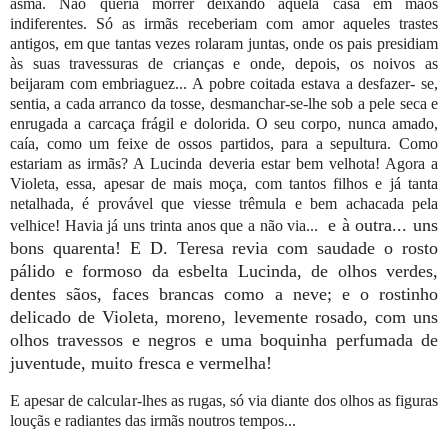
asma. Não queria morrer deixando aquela casa em mãos
indiferentes. Só as irmãs receberiam com amor aqueles trastes
antigos, em que tantas vezes rolaram juntas, onde os pais presidiam
às suas travessuras de crianças e onde, depois, os noivos as
beijaram com embriaguez... A pobre coitada estava a desfazer- se,
sentia, a cada arranco da tosse, desmanchar-se-lhe sob a pele seca e
enrugada a carcaça frágil e dolorida. O seu corpo, nunca amado,
caía, como um feixe de ossos partidos, para a sepultura. Como
estariam as irmãs? A Lucinda deveria estar bem velhota! Agora a
Violeta, essa, apesar de mais moça, com tantos filhos e já tanta
netalhada, é provável que viesse trêmula e bem achacada pela
e à outra... uns
velhice! Havia já uns trinta anos que a não via...
bons quarenta! E D. Teresa revia com saudade o rosto
pálido e formoso da esbelta Lucinda, de olhos verdes,
dentes sãos, faces brancas como a neve; e o rostinho
delicado de Violeta, moreno, levemente rosado, com uns
olhos travessos e negros e uma boquinha perfumada de
juventude, muito fresca e vermelha!
E apesar de calcular-lhes as rugas, só via diante dos olhos as figuras
louçãs e radiantes das irmãs noutros tempos...