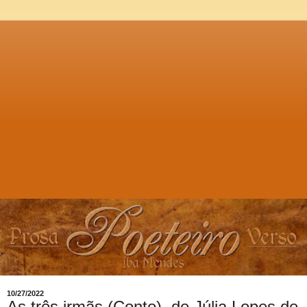
10/27/2022
As três irmãs (Conto), de Júlia Lopes de