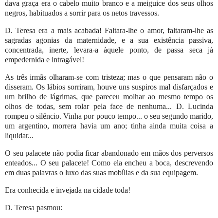
dava graça era o cabelo muito branco e a meiguice dos seus olhos
negros, habituados a sorrir para os netos travessos.
D. Teresa era a mais acabada! Faltara-lhe o amor, faltaram-lhe as
sagradas agonias da maternidade, e a sua existência passiva,
concentrada, inerte, levara-a àquele ponto, de passa seca já
empedernida e intragável!
As três irmãs olharam-se com tristeza; mas o que pensaram não o
disseram. Os lábios sorriram, houve uns suspiros mal disfarçados e
um brilho de lágrimas, que pareceu molhar ao mesmo tempo os
olhos de todas, sem rolar pela face de nenhuma... D. Lucinda
rompeu o silêncio. Vinha por pouco tempo... o seu segundo marido,
um argentino, morrera havia um ano; tinha ainda muita coisa a
liquidar...
O seu palacete não podia ficar abandonado em mãos dos perversos
enteados... O seu palacete! Como ela encheu a boca, descrevendo
em duas palavras o luxo das suas mobílias e da sua equipagem.
Era conhecida e invejada na cidade toda!
D. Teresa pasmou: