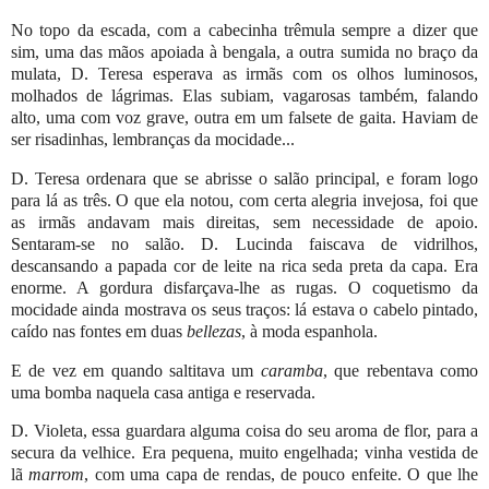
No topo da escada, com a cabecinha trêmula sempre a dizer que
sim, uma das mãos apoiada à bengala, a outra sumida no braço da
mulata, D. Teresa esperava as irmãs com os olhos luminosos,
molhados de lágrimas. Elas subiam, vagarosas também, falando
alto, uma com voz grave, outra em um falsete de gaita. Haviam de
ser risadinhas, lembranças da mocidade...
D. Teresa ordenara que se abrisse o salão principal, e foram logo
para lá as três. O que ela notou, com certa alegria invejosa, foi que
as irmãs andavam mais direitas, sem necessidade de apoio.
Sentaram-se no salão. D. Lucinda faiscava de vidrilhos,
descansando a papada cor de leite na rica seda preta da capa. Era
enorme. A gordura disfarçava-lhe as rugas. O coquetismo da
mocidade ainda mostrava os seus traços: lá estava o cabelo pintado,
caído nas fontes em duas
bellezas
, à moda espanhola.
E de vez em quando saltitava um
caramba
, que rebentava como
uma bomba naquela casa antiga e reservada.
D. Violeta, essa guardara alguma coisa do seu aroma de flor, para a
secura da velhice. Era pequena, muito engelhada; vinha vestida de
lã
marrom
, com uma capa de rendas, de pouco enfeite. O que lhe