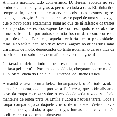
A mulata aprontou tudo com esmero. D. Teresa, apoiada ao seu
ombro e a uma bengala grossa, percorreu toda a casa. Ela tinha tido
sempre a singular mania de conservar as coisas nos mesmos lugares
e em igual posição. Se mandava renovar o papel de uma sala, exigia
que o novo fosse exatamente igual ao que de lá saísse; e os trastes
eram polidos, os estofos espanados com escrúpulo e as alcatifas
nunca substituídas por outras que não fossem da mesma cor e de
igual desenho... Para ela, aquelas velharias eram preciosidades
raras. Não saía nunca, não dava festas. Vagava no ar das suas salas
um cheiro de mofo, denunciador do triste isolamento da sua vida de
solteirona, sem sobrinhos, nem afilhados, nem ninguém!
Custava-lhe deixar todo aquele esplendor em mãos alheias e
ansiava pelas irmãs. Por uma coincidência, chegaram no mesmo dia
D. Violeta, vinda da Bahia, e D. Lucinda, de Buenos Aires.
A manhã estava de uma beleza incomparável; o céu todo azul, a
atmosfera morna, o que aprouve a D. Teresa, que pôde aliviar o
peso da roupa e cruzar sobre o vestido de seda roxo o seu belo
mantelete de renda preta. A Emília ajudou-a naquela tarefa. Toda a
roupa comparticipava daquele cheiro de umidade. Vestido havia
tanto tempo guardado, o que as rugas fundas denunciavam, não
podia cheirar a sol nem a primavera...