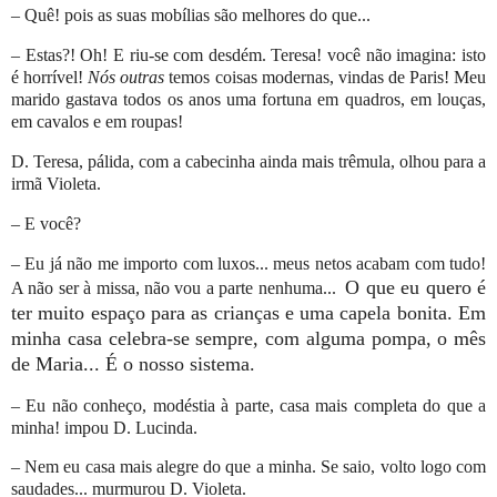
– Quê! pois as suas mobílias são melhores do que...
– Estas?! Oh! E riu-se com desdém. Teresa! você não imagina: isto
é horrível!
Nós outras
temos coisas modernas, vindas de Paris! Meu
marido gastava todos os anos uma fortuna em quadros, em louças,
em cavalos e em roupas!
D. Teresa, pálida, com a cabecinha ainda mais trêmula, olhou para a
irmã Violeta.
– E você?
– Eu já não me importo com luxos... meus netos acabam com tudo!
O que eu quero é
A não ser à missa, não vou a parte nenhuma...
ter muito espaço para as crianças e uma capela bonita. Em
minha casa celebra-se sempre, com alguma pompa, o mês
de Maria... É o nosso sistema.
– Eu não conheço, modéstia à parte, casa mais completa do que a
minha! impou D. Lucinda.
– Nem eu casa mais alegre do que a minha. Se saio, volto logo com
saudades... murmurou D. Violeta.