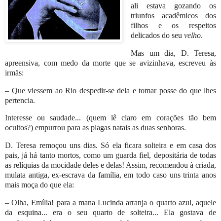
ali estava gozando os
triunfos acadêmicos dos
filhos e os respeitos
delicados do seu
velho
.
Mas um dia, D. Teresa,
apreensiva, com medo da morte que se avizinhava, escreveu às
irmãs:
– Que viessem ao Rio despedir-se dela e tomar posse do que lhes
pertencia.
Interesse ou saudade... (quem lê claro em corações tão bem
ocultos?) empurrou para as plagas natais as duas senhoras.
D. Teresa remoçou uns dias. Só ela ficara solteira e em casa dos
pais, já há tanto mortos, como um guarda fiel, depositária de todas
as relíquias da mocidade deles e delas! Assim, recomendou à criada,
mulata antiga, ex-escrava da família, em todo caso uns trinta anos
mais moça do que ela:
– Olha, Emília! para a mana Lucinda arranja o quarto azul, aquele
da esquina... era o seu quarto de solteira... Ela gostava de