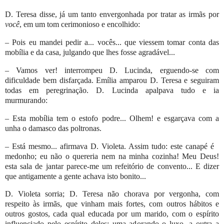
D. Teresa disse, já um tanto envergonhada por tratar as irmãs por
você
, em um tom cerimonioso e encolhido:
– Pois eu mandei pedir a... vocês... que viessem tomar conta das
mobília e da casa, julgando que lhes fosse agradável...
– Vamos ver! interrompeu D. Lucinda, erguendo-se com
dificuldade bem disfarçada. Emília amparou D. Teresa e seguiram
todas em peregrinação. D. Lucinda apalpava tudo e ia
murmurando:
– Esta mobília tem o estofo podre... Olhem! e esgarçava com a
unha o damasco das poltronas.
– Está mesmo... afirmava D. Violeta.
Assim tudo: este canapé
é
medonho; eu não o quereria nem na minha cozinha! Meu Deus!
esta sala de jantar parece-me um refeitório de convento...
E dizer
que antigamente a gente achava isto bonito...
D. Violeta sorria; D. Teresa não chorava por vergonha, com
respeito às irmãs, que vinham mais fortes, com outros hábitos e
outros gostos, cada qual educada por um marido, com o espírito
influenciado pelo espírito deles; uma adorando o luxo, a outra a