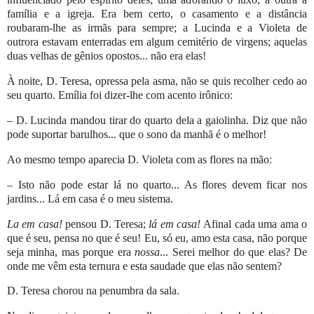
família e a igreja. Era bem certo, o casamento e a distância
roubaram-lhe as irmãs para sempre; a Lucinda e a Violeta de
outrora estavam enterradas em algum cemitério de virgens; aquelas
duas velhas de gênios opostos... não era elas!
À noite, D. Teresa, opressa pela asma, não se quis recolher cedo ao
seu quarto. Emília foi dizer-lhe com acento irônico:
– D. Lucinda mandou tirar do quarto dela a gaiolinha. Diz que não
pode suportar barulhos... que o sono da manhã é o melhor!
Ao mesmo tempo aparecia D. Violeta com as flores na mão:
– Isto não pode estar lá no quarto... As flores devem ficar nos
jardins... Lá em casa é o meu sistema.
La em casa!
pensou D. Teresa;
lá em casa!
Afinal cada uma ama o
que é seu, pensa no que é seu! Eu, só eu, amo esta casa, não porque
seja minha, mas porque era
nossa
... Serei melhor do que elas? De
onde me vêm esta ternura e esta saudade que elas não sentem?
D. Teresa chorou na penumbra da sala.