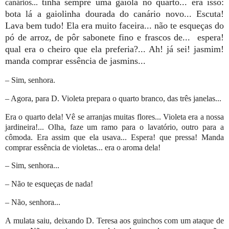
tinha sempre uma gaiola no quarto... era isso:
canários...
bota lá a gaiolinha dourada do canário novo... Escuta!
Lava bem tudo! Ela era muito faceira...
não te esqueças do
pó de arroz, de pôr sabonete fino e frascos de... espera!
qual era o cheiro que ela preferia?... Ah! já sei! jasmim!
manda comprar essência de jasmins...
– Sim, senhora.
– Agora, para D. Violeta prepara o quarto branco, das três janelas...
Era o quarto dela! Vê se arranjas muitas flores... Violeta era a nossa
jardineira!... Olha, faze um ramo para o lavatório, outro para a
cômoda. Era assim que ela usava... Espera! que pressa! Manda
comprar essência de violetas... era o aroma dela!
– Sim, senhora...
– Não te esqueças de nada!
– Não, senhora...
A mulata saiu, deixando D. Teresa aos guinchos com um ataque de