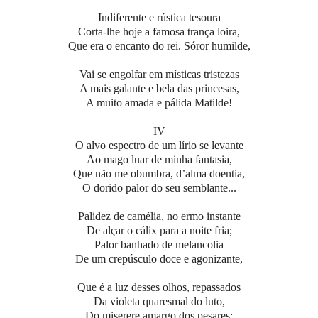
Indiferente e rústica tesoura
Corta-lhe hoje a famosa trança loira,
Que era o encanto do rei. Sóror humilde,
Vai se engolfar em místicas tristezas
A mais galante e bela das princesas,
A muito amada e pálida Matilde!
IV
O alvo espectro de um lírio se levante
Ao mago luar de minha fantasia,
Que não me obumbra, d’alma doentia,
O dorido palor do seu semblante...
Palidez de camélia, no ermo instante
De alçar o cálix para a noite fria;
Palor banhado de melancolia
De um crepúsculo doce e agonizante,
Que é a luz desses olhos, repassados
Da violeta quaresmal do luto,
Do miserere amargo dos pesares;