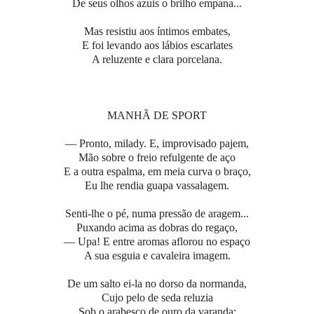
De seus olhos azuis o brilho empana...
Mas resistiu aos íntimos embates,
E foi levando aos lábios escarlates
A reluzente e clara porcelana.
MANHÃ DE SPORT
— Pronto, milady. E, improvisado pajem,
Mão sobre o freio refulgente de aço
E a outra espalma, em meia curva o braço,
Eu lhe rendia guapa vassalagem.
Senti-lhe o pé, numa pressão de aragem...
Puxando acima as dobras do regaço,
— Upa! E entre aromas aflorou no espaço
A sua esguia e cavaleira imagem.
De um salto ei-la no dorso da normanda,
Cujo pelo de seda reluzia
Sob o arabesco de ouro da varanda;