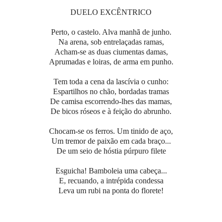
DUELO EXCÊNTRICO
Perto, o castelo. Alva manhã de junho.
Na arena, sob entrelaçadas ramas,
Acham-se as duas ciumentas damas,
Aprumadas e loiras, de arma em punho.
Tem toda a cena da lascívia o cunho:
Espartilhos no chão, bordadas tramas
De camisa escorrendo-lhes das mamas,
De bicos róseos e à feição do abrunho.
Chocam-se os ferros. Um tinido de aço,
Um tremor de paixão em cada braço...
De um seio de hóstia púrpuro filete
Esguicha! Bamboleia uma cabeça...
E, recuando, a intrépida condessa
Leva um rubi na ponta do florete!