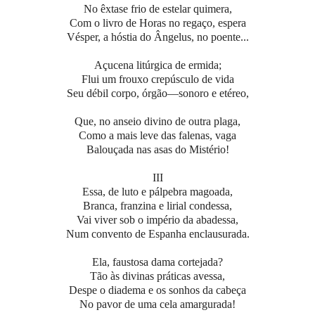
No êxtase frio de estelar quimera,
Com o livro de Horas no regaço, espera
Vésper, a hóstia do Ângelus, no poente...
Açucena litúrgica de ermida;
Flui um frouxo crepúsculo de vida
Seu débil corpo, órgão—sonoro e etéreo,
Que, no anseio divino de outra plaga,
Como a mais leve das falenas, vaga
Balouçada nas asas do Mistério!
III
Essa, de luto e pálpebra magoada,
Branca, franzina e lirial condessa,
Vai viver sob o império da abadessa,
Num convento de Espanha enclausurada.
Ela, faustosa dama cortejada?
Tão às divinas práticas avessa,
Despe o diadema e os sonhos da cabeça
No pavor de uma cela amargurada!