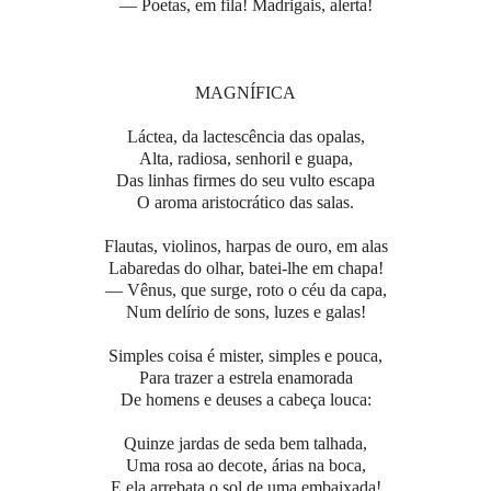
— Poetas, em fila! Madrigais, alerta!
MAGNÍFICA
Láctea, da lactescência das opalas,
Alta, radiosa, senhoril e guapa,
Das linhas firmes do seu vulto escapa
O aroma aristocrático das salas.
Flautas, violinos, harpas de ouro, em alas
Labaredas do olhar, batei-lhe em chapa!
— Vênus, que surge, roto o céu da capa,
Num delírio de sons, luzes e galas!
Simples coisa é mister, simples e pouca,
Para trazer a estrela enamorada
De homens e deuses a cabeça louca:
Quinze jardas de seda bem talhada,
Uma rosa ao decote, árias na boca,
E ela arrebata o sol de uma embaixada!