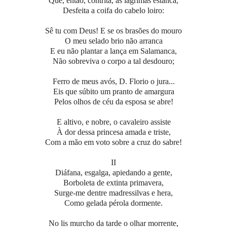
Que, então, contrita, as lágrimas estanca,
Desfeita a coifa do cabelo loiro:
Sê tu com Deus! E se os brasões do mouro
O meu selado brio não arranca
E eu não plantar a lança em Salamanca,
Não sobreviva o corpo a tal desdouro;
Ferro de meus avós, D. Florio o jura...
Eis que súbito um pranto de amargura
Pelos olhos de céu da esposa se abre!
E altivo, e nobre, o cavaleiro assiste
À dor dessa princesa amada e triste,
Com a mão em voto sobre a cruz do sabre!
II
Diáfana, esgalga, apiedando a gente,
Borboleta de extinta primavera,
Surge-me dentre madressilvas e hera,
Como gelada pérola dormente.
No lis murcho da tarde o olhar morrente,