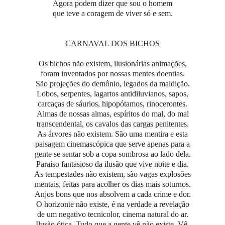
Agora podem dizer que sou o homem
que teve a coragem de viver só e sem.
CARNAVAL DOS BICHOS
Os bichos não existem, ilusionárias animações,
foram inventados por nossas mentes doentias.
São projeções do demônio, legados da maldição.
Lobos, serpentes, lagartos antidiluvianos, sapos,
carcaças de sáurios, hipopótamos, rinocerontes.
Almas de nossas almas, espíritos do mal, do mal
transcendental, os cavalos das cargas penitentes.
As árvores não existem. São uma mentira e esta
paisagem cinemascópica que serve apenas para a
gente se sentar sob a copa sombrosa ao lado dela.
Paraíso fantasioso da ilusão que vive noite e dia.
As tempestades não existem, são vagas explosões
mentais, feitas para acolher os dias mais soturnos.
Anjos bons que nos absolvem a cada crime e dor.
O horizonte não existe, é na verdade a revelação
de um negativo tecnicolor, cinema natural do ar.
Ilusão ótica. Tudo que a gente vê não existe. Vê.