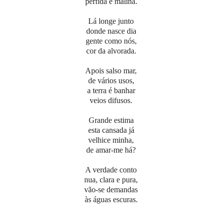
pérfida e malina.
Lá longe junto
donde nasce dia
gente como nós,
cor da alvorada.
Apois salso mar,
de vários usos,
a terra é banhar
veios difusos.
Grande estima
esta cansada já
velhice minha,
de amar-me há?
A verdade conto
nua, clara e pura,
vão-se demandas
às águas escuras.