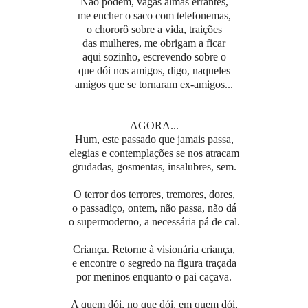
Não podem, vagas almas errantes,
me encher o saco com telefonemas,
o chororô sobre a vida, traições
das mulheres, me obrigam a ficar
aqui sozinho, escrevendo sobre o
que dói nos amigos, digo, naqueles
amigos que se tornaram ex-amigos...
AGORA...
Hum, este passado que jamais passa,
elegias e contemplações se nos atracam
grudadas, gosmentas, insalubres, sem.
O terror dos terrores, tremores, dores,
o passadiço, ontem, não passa, não dá
o supermoderno, a necessária pá de cal.
Criança. Retorne à visionária criança,
e encontre o segredo na figura traçada
por meninos enquanto o pai caçava.
A quem dói, no que dói, em quem dói,