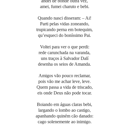
andei de bonde outra vez,
amei, fumei charuto e bebi.
Quando nasci disseram: – Ai!
Parti pelas vidas zoneando,
trupicando perna em botequim,
qu’esqueci do boníssimo Pai.
Voltei para ver o que perdi:
rede carunchada na varanda,
uns traços à Salvador Dalí
desenha os seios de Amanda.
Amigos vão pouco reclamar,
pois vão me achar leve, leve.
Quem passa a vida de triscado,
eis onde Deus não pode tocar.
Boiando em águas claras bebi,
largando o lombo ao castigo,
apanhando quiném cão danado:
cago solenemente ao inimigo.