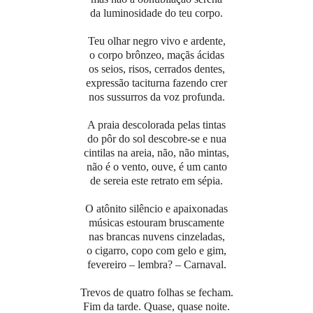
da luminosidade do teu corpo.
Teu olhar negro vivo e ardente,
o corpo brônzeo, maçãs ácidas
os seios, risos, cerrados dentes,
expressão taciturna fazendo crer
nos sussurros da voz profunda.
A praia descolorada pelas tintas
do pôr do sol descobre-se e nua
cintilas na areia, não, não mintas,
não é o vento, ouve, é um canto
de sereia este retrato em sépia.
O atônito silêncio e apaixonadas
músicas estouram bruscamente
nas brancas nuvens cinzeladas,
o cigarro, copo com gelo e gim,
fevereiro – lembra? – Carnaval.
Trevos de quatro folhas se fecham.
Fim da tarde. Quase, quase noite.