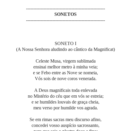
------------------------------------------------------
SONETOS
------------------------------------------------------
SONETO I
(A Nossa Senhora aludindo ao cântico da Magnificat)
Celeste Musa, virgem sublimada
ensinai melhor metro à minha veia;
e se Febo entre as Nove se nomeia,
Vós sois de nove coros venerada.
A Deus magnificais toda enlevada
no Mistério do céu que em vós se estreia;
e se humildes louvais de graça cheia,
meu verso por humilde vos agrada.
Se em rimas sacras meu discurso afino,
concedei vosso auspício sacrossanto,